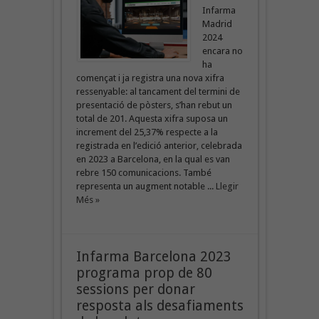
Infarma
Madrid
2024
encara no
ha
començat i ja registra una nova xifra
ressenyable: al tancament del termini de
presentació de pòsters, s’han rebut un
total de 201. Aquesta xifra suposa un
increment del 25,37% respecte a la
registrada en l’edició anterior, celebrada
en 2023 a Barcelona, en la qual es van
rebre 150 comunicacions. També
representa un augment notable ...
Llegir
Més »
Infarma Barcelona 2023
programa prop de 80
sessions per donar
resposta als desafiaments