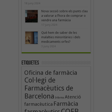
18 juny 2024
Nova sessió sobre els punts clau
a valorar a l’hora de comprar o
vendre una farmàcia
17 juny 2024
Què hem de saber de les
malalties minoritàries i dels
medicaments orfes?
3 juny 2024
Etiquetes
Oficina de farmàcia
Col·legi de
Farmacèutics de
Barcelona
Atenció
Infarma
Farmàcia
farmacèutica
COFB
farmacèutics