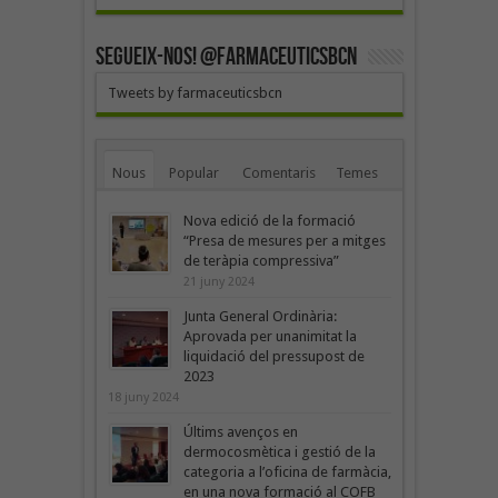
SEGUEIX-NOS! @farmaceuticsbcn
Tweets by farmaceuticsbcn
Nous
Popular
Comentaris
Temes
Nova edició de la formació
“Presa de mesures per a mitges
de teràpia compressiva”
21 juny 2024
Junta General Ordinària:
Aprovada per unanimitat la
liquidació del pressupost de
2023
18 juny 2024
Últims avenços en
dermocosmètica i gestió de la
categoria a l’oficina de farmàcia,
en una nova formació al COFB