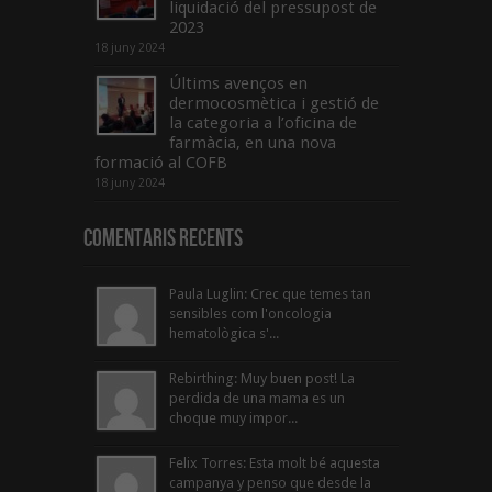
liquidació del pressupost de
2023
18 juny 2024
Últims avenços en
dermocosmètica i gestió de
la categoria a l’oficina de
farmàcia, en una nova
formació al COFB
18 juny 2024
Comentaris Recents
Paula Luglin: Crec que temes tan
sensibles com l'oncologia
hematològica s'...
Rebirthing: Muy buen post! La
perdida de una mama es un
choque muy impor...
Felix Torres: Esta molt bé aquesta
campanya y penso que desde la