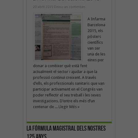
20 abril 2015
Deixa un comentari
A Infarma
Barcelona
2015, els
pòsters
científics
van ser
una de les
eines per
donar a conèixer què està fent
actualment el sector i ajudar a que la
professió continuï creixent. A través
d’ells, els professionals sanitaris que van
participar activament en el Congrés van
poder reflectir el seu treball i les seves
investigacions. D’entre els més d’un
centenar de ...
Llegir Més »
La fórmula magistral dels nostres
125 anys