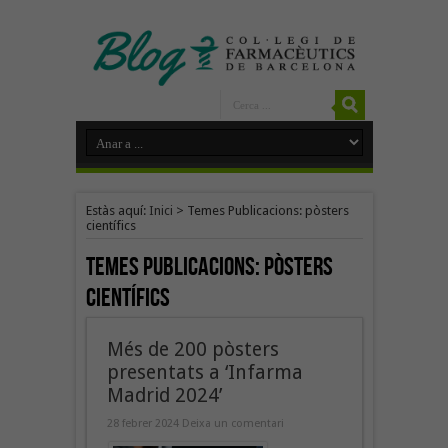
Estàs aquí:
Inici
>
Temes Publicacions: pòsters
científics
Temes Publicacions:
pòsters
científics
Més de 200 pòsters
presentats a ‘Infarma
Madrid 2024’
28 febrer 2024
Deixa un comentari