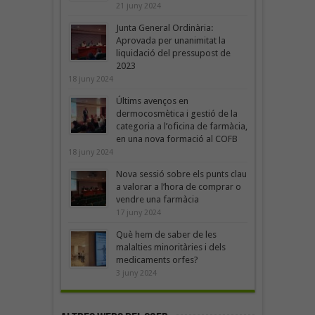
21 juny 2024
Junta General Ordinària:
Aprovada per unanimitat la
liquidació del pressupost de
2023
18 juny 2024
Últims avenços en
dermocosmètica i gestió de la
categoria a l’oficina de farmàcia,
en una nova formació al COFB
18 juny 2024
Nova sessió sobre els punts clau
a valorar a l’hora de comprar o
vendre una farmàcia
17 juny 2024
Què hem de saber de les
malalties minoritàries i dels
medicaments orfes?
3 juny 2024