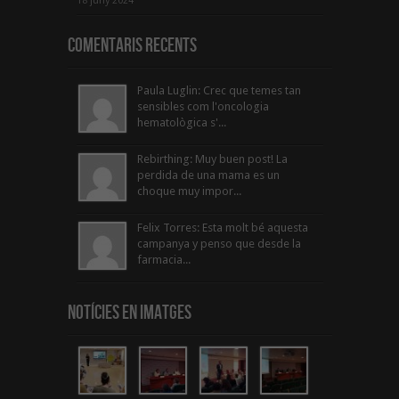
18 juny 2024
Comentaris Recents
Paula Luglin: Crec que temes tan
sensibles com l'oncologia
hematològica s'...
Rebirthing: Muy buen post! La
perdida de una mama es un
choque muy impor...
Felix Torres: Esta molt bé aquesta
campanya y penso que desde la
farmacia...
Notícies en Imatges