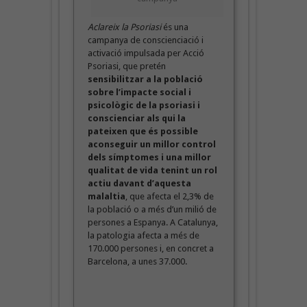
Aclareix la Psoriasi
és una
campanya de conscienciació i
activació impulsada per Acció
Psoriasi, que pretén
sensibilitzar a la població
sobre l’impacte social i
psicològic de la psoriasi i
conscienciar als qui la
pateixen que és possible
aconseguir un millor control
dels símptomes i una millor
qualitat de vida tenint un rol
actiu davant d’aquesta
malaltia
, que afecta el 2,3% de
la població o a més d’un milió de
persones a Espanya. A Catalunya,
la patologia afecta a més de
170.000 persones i, en concret a
Barcelona, a unes 37.000.