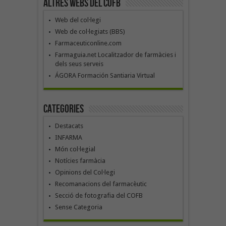
Altres webs del COFB
Web del col·legi
Web de col·legiats (BBS)
Farmaceuticonline.com
Farmaguia.net Localitzador de farmàcies i
dels seus serveis
ÁGORA Formación Santiaria Virtual
Categories
Destacats
INFARMA
Món col·legial
Notícies farmàcia
Opinions del Col·legi
Recomanacions del farmacèutic
Secció de fotografia del COFB
Sense Categoria