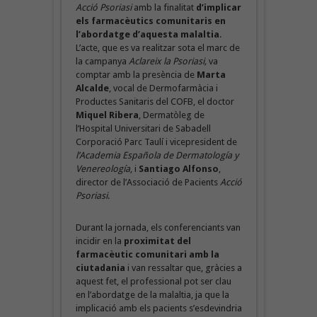
Acció Psoriasi
amb la finalitat
d’implicar
els farmacèutics comunitaris en
l’abordatge d’aquesta malaltia
.
L’acte, que es va realitzar sota el marc de
la campanya
Aclareix la Psoriasi,
va
comptar amb la presència de
Marta
Alcalde
, vocal de Dermofarmàcia i
Productes Sanitaris del COFB, el doctor
Miquel Ribera
, Dermatòleg de
l’Hospital Universitari de Sabadell
Corporació Parc Taulí i vicepresident de
l’Academia Española de Dermatología y
Venereología
, i
Santiago Alfonso
,
director de l’Associació de Pacients
Acció
Psoriasi
.
Durant la jornada, els conferenciants van
incidir en la
proximitat del
farmacèutic comunitari amb la
ciutadania
i van ressaltar que, gràcies a
aquest fet, el professional pot ser clau
en l’abordatge de la malaltia, ja que la
implicació amb els pacients s’esdevindria