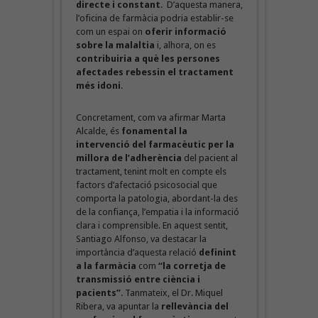
directe i constant
. D’aquesta manera,
l’oficina de farmàcia podria establir-se
com un espai on
oferir informació
sobre la malaltia
i, alhora, on es
contribuiria a què les persones
afectades rebessin el tractament
més idoni
.
Concretament, com va afirmar Marta
Alcalde, és
fonamental la
intervenció del farmacèutic per la
millora de l’adherència
del pacient al
tractament, tenint molt en compte els
factors d’afectació psicosocial que
comporta la patologia, abordant-la des
de la confiança, l’empatia i la informació
clara i comprensible. En aquest sentit,
Santiago Alfonso, va destacar la
importància d’aquesta relació
definint
a la farmàcia
com
“la corretja de
transmissió entre ciència i
pacients”
. Tanmateix, el Dr. Miquel
Ribera, va apuntar la
rellevància del