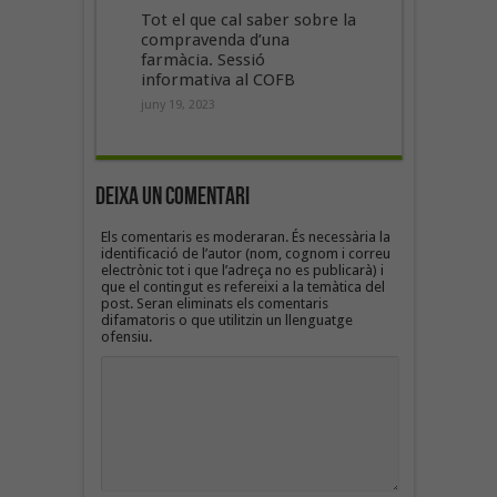
Tot el que cal saber sobre la
compravenda d’una
farmàcia. Sessió
informativa al COFB
juny 19, 2023
Deixa un Comentari
Els comentaris es moderaran. És necessària la
identificació de l’autor (nom, cognom i correu
electrònic tot i que l’adreça no es publicarà) i
que el contingut es refereixi a la temàtica del
post. Seran eliminats els comentaris
difamatoris o que utilitzin un llenguatge
ofensiu.