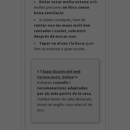
Evitar estar molta estona
amb
moltes persones
en llocs sense
bona ventilació
.
Si estem constipats, hem de
rentar-nos les mans molt ben
rentades i sovint
,
sobretot
després de mocar-nos
.
Tapar-se el nas i la boca
quan
fem un esternut o quan tossim.
A
l’
Espai Escoles
del web
Farmacèutic Online
hi
trobareu
consells i
recomanacions adaptades
per als més petits de la casa
,
i també temes de salut destacats,
temes en anglès i una selecció de
jocs.