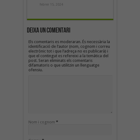
febrer 15, 2024
Deixa un Comentari
Els comentaris es moderaran. És necessària la
identificació de l’autor (nom, cognom i correu
electrònic tot i que l’adreça no es publicarà) i
que el contingut es refereixi a la temàtica del
post. Seran eliminats els comentaris
difamatoris o que utilitzin un llenguatge
ofensiu.
Nom i cognom
*