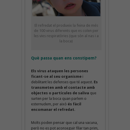
El refredat el produeix la feina de més
de 100 virus diferents que es colen per
les vies respiratòries (que són al nas i a
la boca)
Què passa quan ens constipem?
Els virus ataquen les persones
ficant-se al seu organisme
i
debilitant les defenses que té aquest.
Es
transmeten amb el contacte amb
objectes o partícules de saliva
que
surten per la boca quan parlem o
esternudem, per això
és fàcil
encomanar el refredat
.
Molts poden pensar que cal una vacuna,
però no es pot aconseguir filar tan prim,