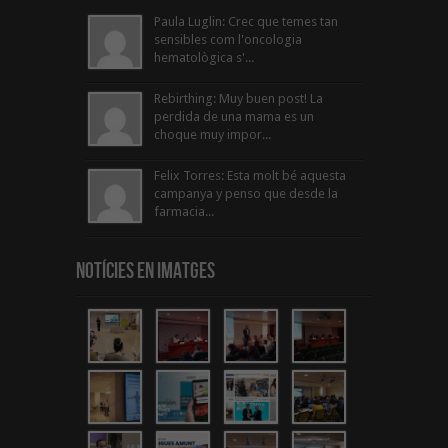
Paula Luglin: Crec que temes tan
sensibles com l'oncologia
hematològica s'...
Rebirthing: Muy buen post! La
perdida de una mama es un
choque muy impor...
Felix Torres: Esta molt bé aquesta
campanya y penso que desde la
farmacia...
Notícies en Imatges