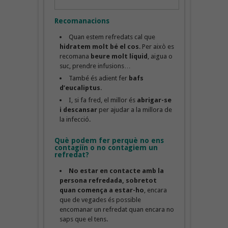
Recomanacions
Quan estem refredats cal que
hidratem molt bé el cos
. Per això es
recomana
beure molt líquid
, aigua o
suc, prendre infusions…
També és adient fer
bafs
d’eucaliptus
.
I, si fa fred, el millor és
abrigar-se
i descansar
per ajudar a la millora de
la infecció.
Què podem fer perquè no ens
contagiïn o no contagiem un
refredat?
No estar en contacte amb la
persona refredada, sobretot
quan comença a estar-ho
, encara
que de vegades és possible
encomanar un refredat quan encara no
saps que el tens.