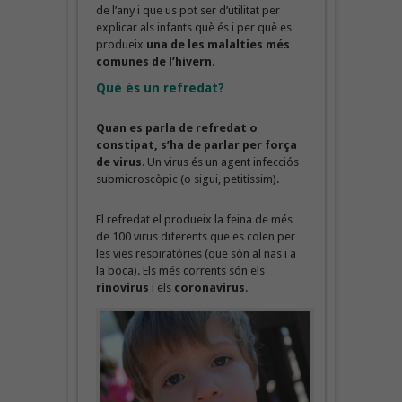
de l’any i que us pot ser d’utilitat per
explicar als infants què és i per què es
produeix
una de les malalties més
comunes de l’hivern
.
Què és un refredat?
Quan es parla de refredat o
constipat, s’ha de parlar per força
de virus
. Un virus és un agent infecciós
submicroscòpic (o sigui, petitíssim).
El refredat el produeix la feina de més
de 100 virus diferents que es colen per
les vies respiratòries (que són al nas i a
la boca). Els més corrents són els
rinovirus
i els
coronavirus
.