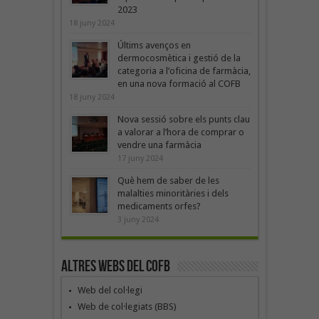
2023
18 juny 2024
Últims avenços en
dermocosmètica i gestió de la
categoria a l’oficina de farmàcia,
en una nova formació al COFB
18 juny 2024
Nova sessió sobre els punts clau
a valorar a l’hora de comprar o
vendre una farmàcia
17 juny 2024
Què hem de saber de les
malalties minoritàries i dels
medicaments orfes?
3 juny 2024
Altres webs del COFB
Web del col·legi
Web de col·legiats (BBS)