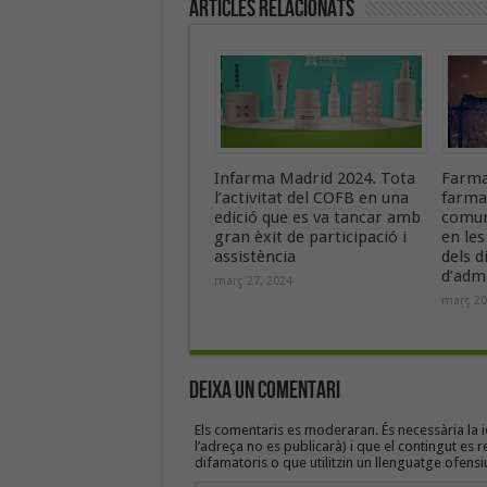
Articles Relacionats
Infarma Madrid 2024. Tota
Farma
l’activitat del COFB en una
farma
edició que es va tancar amb
comun
gran èxit de participació i
en les
assistència
dels d
d’admi
març 27, 2024
març 20
Deixa un Comentari
Els comentaris es moderaran. És necessària la id
l’adreça no es publicarà) i que el contingut es r
difamatoris o que utilitzin un llenguatge ofensi