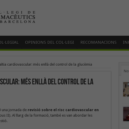
L·LEGIAL
OPINIONS DEL COL·LEGI
RECOMANACIONS
IN
altia cardiovascular: més enllà del control de la glucèmia
No
ascular: més enllà del control de la
FB una jornada de
revisió sobre el risc cardiovascular
en
ipus II). Al llarg de la formació, també es van abordar les
stió.