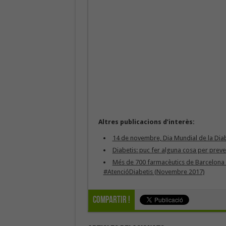
Altres publicacions d’interès:
14 de novembre, Dia Mundial de la Dia
Diabetis: puc fer alguna cosa per prev
Més de 700 farmacèutics de Barcelona aj
#AtencióDiabetis (Novembre 2017)
Compartir !