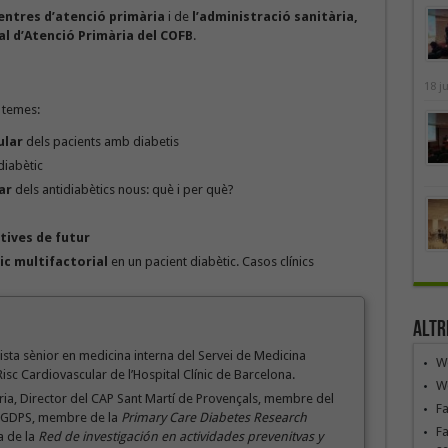
entres d’atenció primària
i de
l’administració sanitària,
al d’Atenció Primària del COFB
.
18 j
s temes:
ular
dels pacients amb diabetis
diabètic
ar
dels antidiabètics nous: què i per què?
tives de futur
c multifactorial
en un pacient diabètic. Casos clínics
Altr
ista sènior en medicina interna del Servei de Medicina
We
Risc Cardiovascular de l’Hospital Clínic de Barcelona.
We
ria, Director del CAP Sant Martí de Provençals, membre del
F
edGDPS, membre de la
Primary Care Diabetes Research
Fa
a de la
Red de investigación en actividades prevenitvas y