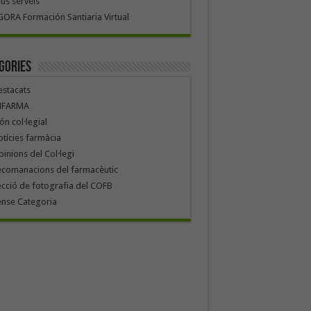
us serveis
ORA Formación Santiaria Virtual
gories
stacats
NFARMA
n col·legial
tícies farmàcia
inions del Col·legi
ecomanacions del farmacèutic
cció de fotografia del COFB
ense Categoria