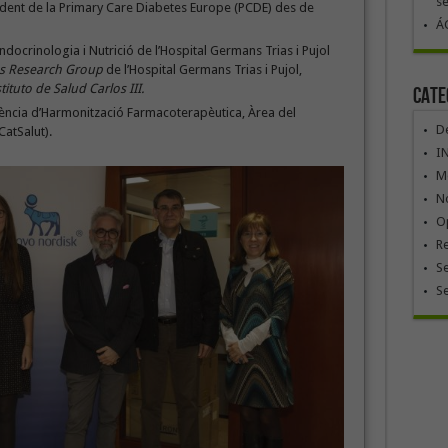
se
ident de la Primary Care Diabetes Europe (PCDE) des de
ÁG
ndocrinologia i Nutrició de l’Hospital Germans Trias i Pujol
s Research Group
de l’Hospital Germans Trias i Pujol,
tituto de Salud Carlos III.
Cate
rència d’Harmonització Farmacoterapèutica, Àrea del
De
CatSalut).
I
Mó
No
Op
R
Se
S