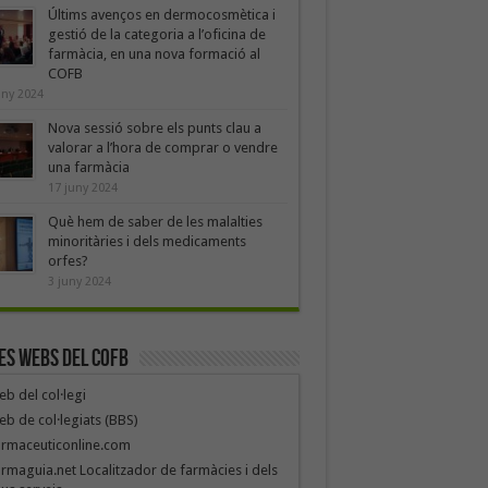
Últims avenços en dermocosmètica i
gestió de la categoria a l’oficina de
farmàcia, en una nova formació al
COFB
uny 2024
Nova sessió sobre els punts clau a
valorar a l’hora de comprar o vendre
una farmàcia
17 juny 2024
Què hem de saber de les malalties
minoritàries i dels medicaments
orfes?
3 juny 2024
es webs del COFB
b del col·legi
b de col·legiats (BBS)
armaceuticonline.com
rmaguia.net Localitzador de farmàcies i dels