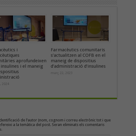
cèutics i
Farmacèutics comunitaris
cèutiques
s’actualitzen al COFB en el
itàries aprofundeixen
maneig de dispositius
 insulines i el maneig
d’administració d’insulines
ispositius
març 22, 2023
nistració
, 2024
entificació de l’autor (nom, cognom i correu electrònic tot i que
efereixi a la temàtica del post. Seran eliminats els comentaris
u.