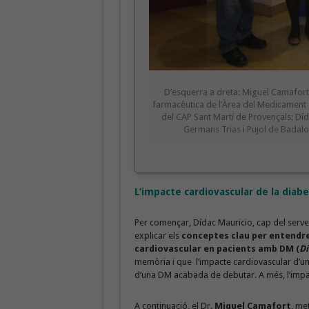
D’esquerra a dreta: Miguel Camafort
farmacèutica de l’Àrea del Medicament d
del CAP Sant Martí de Provençals; Díd
Germans Trias i Pujol de Badalon
L’impacte cardiovascular de la diabe
Per començar, Dídac Mauricio, cap del servei 
explicar els
conceptes clau per entendre
cardiovascular en pacients amb DM (
Di
memòria i que l’impacte cardiovascular d’un
d’una DM acabada de debutar. A més, l’impa
A continuació, el Dr.
Miquel Camafort
, met