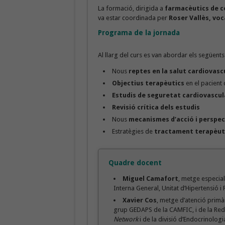
La formació, dirigida a
farmacèutics de c
va estar coordinada per
Roser Vallès, voc
Programa de la jornada
Al llarg del curs es van abordar els següent
Nous
reptes en la salut cardiovasc
Objectius terapèutics
en el pacient 
Estudis de seguretat cardiovascul
Revisió crítica dels estudis
Nous
mecanismes d’acció i perspec
Estratègies de
tractament terapèuti
Quadre docent
Miguel Camafort
, metge especial
Interna General, Unitat d’Hipertensió i 
Xavier Cos
, metge d’atenció primà
grup GEDAPS de la CAMFIC, i de la R
Network
i de la divisió d’Endocrinologi