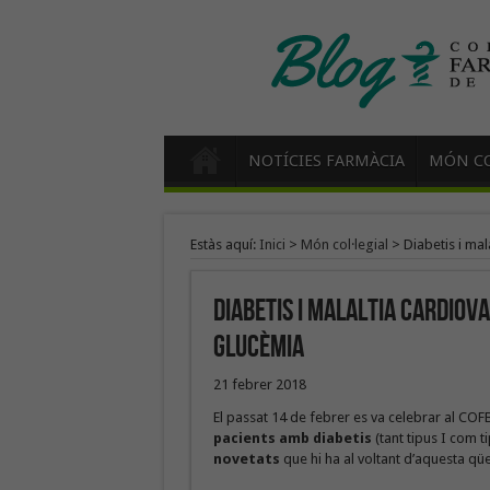
NOTÍCIES FARMÀCIA
MÓN CO
Estàs aquí:
Inici
>
Món col·legial
>
Diabetis i mal
Diabetis i malaltia cardiov
glucèmia
21 febrer 2018
El passat 14 de febrer es va celebrar al CO
pacients amb diabetis
(tant tipus I com t
novetats
que hi ha al voltant d’aquesta qüe