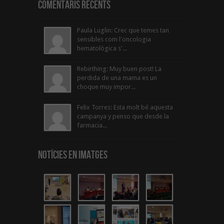
Comentaris Recents
Paula Luglin: Crec que temes tan
sensibles com l'oncologia
hematològica s'...
Rebirthing: Muy buen post! La
perdida de una mama es un
choque muy impor...
Felix Torres: Esta molt bé aquesta
campanya y penso que desde la
farmacia...
Notícies en Imatges