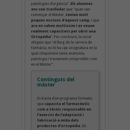
patologies d’urgència”.
Els alumnes
ens van traslladar
que “quan van
començar el Màster,
tenien molt
poques nocions d’aquest camp
, i que
ara en saben moltíssim i es veuen
realment capacitats per obrir una
Ortopèdia
“. Per concloure, la vocal
afegeix que “al llarg de la carrera de
Farmàcia, no hi ha cap assignatura en la
qual s’imparteixi tanta anatomia,
patologia i tractament ortoprotètic com
en el Màster”.
Continguts del
màster
Es tracta d’un programa formatiu
que
capacita el farmacèutic
com a tècnic responsable en
l’exercici de l’adaptació i
fabricació a mida dels
productes d’ortopèdia
. Els