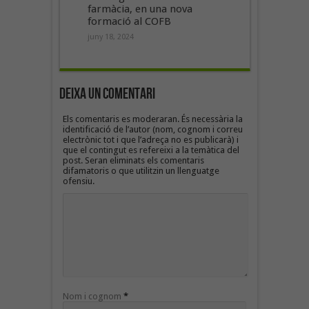
farmàcia, en una nova
formació al COFB
juny 18, 2024
Deixa un Comentari
Els comentaris es moderaran. És necessària la
identificació de l’autor (nom, cognom i correu
electrònic tot i que l’adreça no es publicarà) i
que el contingut es refereixi a la temàtica del
post. Seran eliminats els comentaris
difamatoris o que utilitzin un llenguatge
ofensiu.
Nom i cognom
*