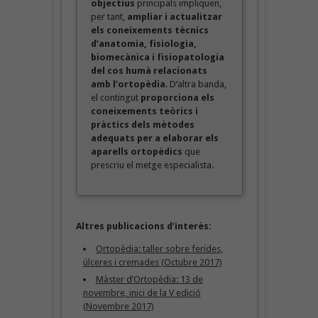
objectius
principals impliquen,
per tant,
ampliar i actualitzar
els coneixements tècnics
d’anatomia, fisiologia,
biomecànica i fisiopatologia
del cos humà relacionats
amb l’ortopèdia
. D’altra banda,
el contingut
proporciona els
coneixements teòrics i
pràctics dels mètodes
adequats per a elaborar els
aparells ortopèdics
que
prescriu el metge especialista.
Altres publicacions d’interès:
Ortopèdia: taller sobre ferides,
úlceres i cremades (Octubre 2017)
Màster d’Ortopèdia: 13 de
novembre, inici de la V edició
(Novembre 2017)