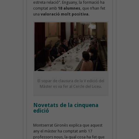
estreta relació”. Enguany, la formació ha
comptat amb
18 alumnes
, que n’han fet
una
valoració molt positiva
.
El sopar de clausura de la V edició del
Màster es va fer al Cercle del Liceu.
Novetats de la cinquena
edició
Montserrat Gironès explica que aquest
any el màster ha comptat amb 17
professors nous, la qual cosa ha fet que