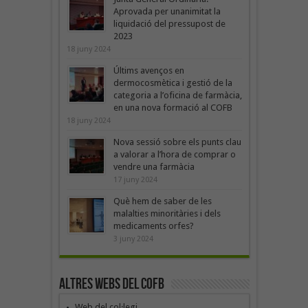
Aprovada per unanimitat la
liquidació del pressupost de
2023
18 juny 2024
Últims avenços en
dermocosmètica i gestió de la
categoria a l’oficina de farmàcia,
en una nova formació al COFB
18 juny 2024
Nova sessió sobre els punts clau
a valorar a l’hora de comprar o
vendre una farmàcia
17 juny 2024
Què hem de saber de les
malalties minoritàries i dels
medicaments orfes?
3 juny 2024
Altres webs del COFB
Web del col·legi