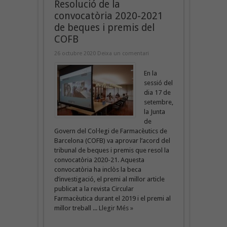
Resolució de la
convocatòria 2020-2021
de beques i premis del
COFB
26 octubre 2020
Deixa un comentari
En la
sessió del
dia 17 de
setembre,
la Junta
de
Govern del Col·legi de Farmacèutics de
Barcelona (COFB) va aprovar l’acord del
tribunal de beques i premis que resol la
convocatòria 2020-21. Aquesta
convocatòria ha inclòs la beca
d’investigació, el premi al millor article
publicat a la revista Circular
Farmacèutica durant el 2019 i el premi al
millor treball ...
Llegir Més »