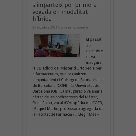
s’imparteix per primera
vegada en modalitat
híbrida
26 octubre 2021
Deixa un comentari
El passat
25
d’octubre
es va
inaugurar
la VII edició del Màster d’Ortopèdia per
a farmacèutics, que organitzen
conjuntament el Col·legi de Farmacèutics
de Barcelona (COFB) i la Universitat de
Barcelona (UB). La inauguració va anar a
càrrec de les codirectores del Màster,
Elena Palau, vocal d’Ortopèdia del COFB,
i Raquel Martín, professora agregada de
la Facultat de Farmàcia i ...
Llegir Més »