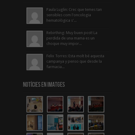
Paula Luglin: Crec que temes tan
sensibles com l'oncologia
hematològica s'...
Rebirthing: Muy buen post! La
perdida de una mama es un
choque muy impor...
Felix Torres: Esta molt bé aquesta
campanya y penso que desde la
farmacia...
Notícies en Imatges