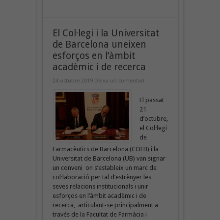
El Col·legi i la Universitat
de Barcelona uneixen
esforços en l’àmbit
acadèmic i de recerca
24 octubre 2019
Deixa un comentari
El passat
21
d’octubre,
el Col·legi
de
Farmacèutics de Barcelona (COFB) i la
Universitat de Barcelona (UB) van signar
un conveni on s’estableix un marc de
col·laboració per tal d’estrènyer les
seves relacions institucionals i unir
esforços en l’àmbit acadèmic i de
recerca, articulant-se principalment a
través de la Facultat de Farmàcia i