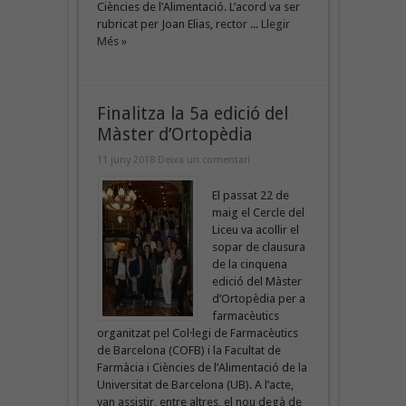
Ciències de l’Alimentació. L’acord va ser
rubricat per Joan Elias, rector ...
Llegir
Més »
Finalitza la 5a edició del
Màster d’Ortopèdia
11 juny 2018
Deixa un comentari
El passat 22 de
maig el Cercle del
Liceu va acollir el
sopar de clausura
de la cinquena
edició del Màster
d’Ortopèdia per a
farmacèutics
organitzat pel Col·legi de Farmacèutics
de Barcelona (COFB) i la Facultat de
Farmàcia i Ciències de l’Alimentació de la
Universitat de Barcelona (UB). A l’acte,
van assistir, entre altres, el nou degà de