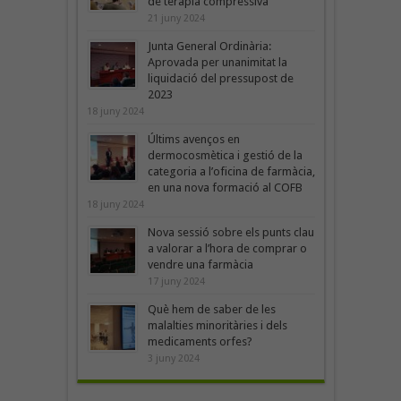
de teràpia compressiva”
21 juny 2024
Junta General Ordinària:
Aprovada per unanimitat la
liquidació del pressupost de
2023
18 juny 2024
Últims avenços en
dermocosmètica i gestió de la
categoria a l’oficina de farmàcia,
en una nova formació al COFB
18 juny 2024
Nova sessió sobre els punts clau
a valorar a l’hora de comprar o
vendre una farmàcia
17 juny 2024
Què hem de saber de les
malalties minoritàries i dels
medicaments orfes?
3 juny 2024