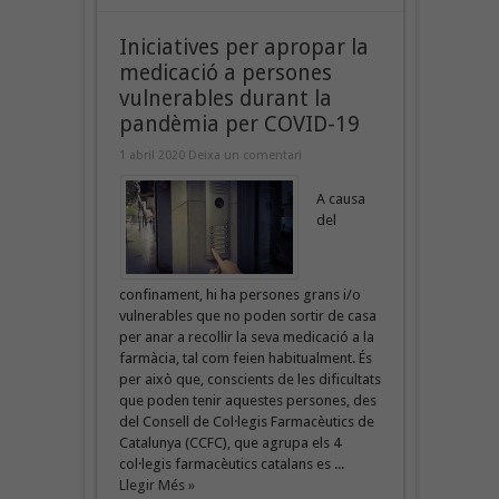
Iniciatives per apropar la
medicació a persones
vulnerables durant la
pandèmia per COVID-19
1 abril 2020
Deixa un comentari
A causa
del
confinament, hi ha persones grans i/o
vulnerables que no poden sortir de casa
per anar a recollir la seva medicació a la
farmàcia, tal com feien habitualment. És
per això que, conscients de les dificultats
que poden tenir aquestes persones, des
del Consell de Col·legis Farmacèutics de
Catalunya (CCFC), que agrupa els 4
col·legis farmacèutics catalans es ...
Llegir Més »