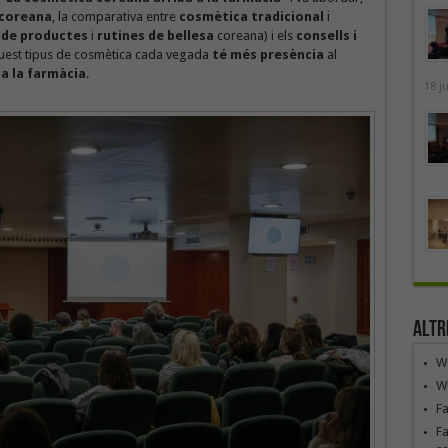
 coreana
, la comparativa entre
cosmètica tradicional
i
 de productes
i
rutines de bellesa
coreana) i els
consells i
uest tipus de cosmètica cada vegada
té més presència
al
a la farmàcia
.
18 j
Altr
We
We
F
Fa