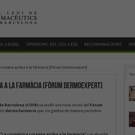
L·LEGIAL
OPINIONS DEL COL·LEGI
RECOMANACIONS
IN
coreana arriba a la farmàcia [Fòrum Dermoexpert]
No
a a la farmàcia [Fòrum Dermoexpert]
de Barcelona (COFB)
va acollir una nova sessió del
Fòrum
obre
dermofarmàcia
que s’organitza de manera periòdica.
“La cosmètica coreana arriba a la farmàcia”
i va abordar,