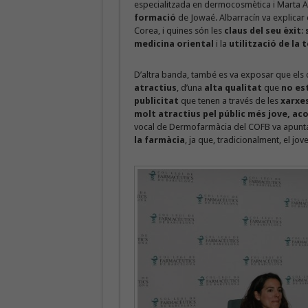
especialitzada en dermocosmètica i Marta Al
formació
de Jowaé. Albarracín va explicar
Corea, i quines són les
claus del seu èxit
:
medicina oriental
i la
utilització de la
D’altra banda, també es va exposar que els
atractius
, d’una
alta qualitat
que
no es
publicitat
que tenen a través de les
xarxes
molt atractius pel públic més jove, ac
vocal de Dermofarmàcia del COFB va apunta
la farmàcia
, ja que, tradicionalment, el jov