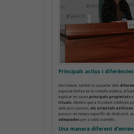
Principals actius i diferències
Així mateix, també es va parlar dels
diferen
especial èmfasi en la centella asiàtica, el ba
explicar les seves
principals propietats
rituals.
Mentre que a Occident s’utilitzen p
amb pocs passos,
els orientals utilitze
passos i un temps específic de dedicació, qu
adequades
per a cada cosmètic.
Una manera diferent d’entendr