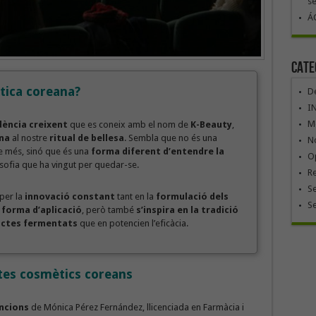
se
ÁG
Cate
tica coreana?
De
I
Mó
ència creixent
que es coneix amb el nom de
K-Beauty
,
na
al nostre
ritual de bellesa
. Sembla que no és una
No
se més, sinó que és una
forma diferent d’entendre la
Op
osofia que ha vingut per quedar-se.
R
Se
 per la
innovació constant
tant en la
formulació dels
S
 forma d’aplicació
, però també
s’inspira en la tradició
ductes fermentats
que en potencien l’eficàcia.
tes cosmètics coreans
ncions
de Mónica Pérez Fernández, llicenciada en Farmàcia i