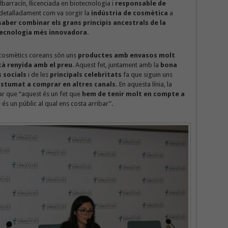
barracín, llicenciada en biotecnologia i
responsable de
 detalladament com va sorgir la
indústria de cosmètica
a
saber combinar els grans principis ancestrals de la
 tecnologia més innovadora
.
 cosmètics coreans són uns
productes amb envasos molt
tà renyida amb el preu
. Aquest fet, juntament amb la
bona
 socials
i de les
principals celebritats
fa que siguin uns
ostumat a comprar en altres canals.
En aquesta línia, la
r que “aquest és un fet que
hem de tenir molt en compte a
e és un públic al qual ens costa arribar”.