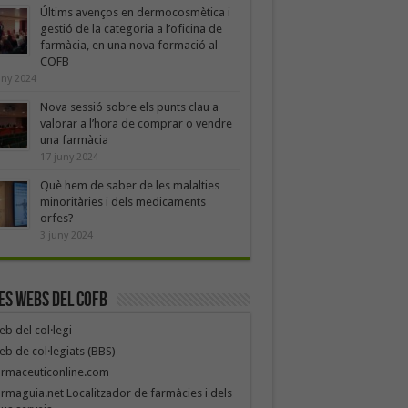
Últims avenços en dermocosmètica i
gestió de la categoria a l’oficina de
farmàcia, en una nova formació al
COFB
uny 2024
Nova sessió sobre els punts clau a
valorar a l’hora de comprar o vendre
una farmàcia
17 juny 2024
Què hem de saber de les malalties
minoritàries i dels medicaments
orfes?
3 juny 2024
es webs del COFB
b del col·legi
b de col·legiats (BBS)
armaceuticonline.com
rmaguia.net Localitzador de farmàcies i dels