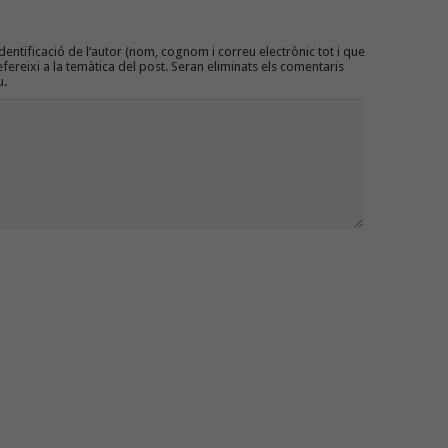
entificació de l’autor (nom, cognom i correu electrònic tot i que
efereixi a la temàtica del post. Seran eliminats els comentaris
u.