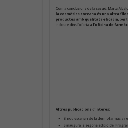
Com a conclusions de la sessió, Marta Alcal
la cosmètica coreana és una altra filos
productes amb qualitat i eficàcia
, per 
incloure dins l’oferta a
l’oficina de farmàc
Altres publicacions d’interès:
El nou escenari de la dermofarmàcia i 
S’inaugura la segona edició del Progr