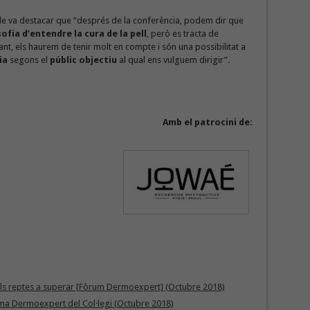
de va destacar que “després de la conferència, podem dir que
ofia d’entendre la cura de la pell
, però es tracta de
tant, els haurem de tenir molt en compte i són una possibilitat a
ia
segons el
públic objectiu
al qual ens vulguem dirigir”.
Amb el patrocini de:
els reptes a superar [Fòrum Dermoexpert] (Octubre 2018)
ama Dermoexpert del Col·legi (Octubre 2018)