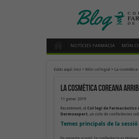
NOTÍCIES FARMÀCIA
MÓN CO
Estàs aquí:
Inici
>
Món col·legial
>
La cosmètica 
La cosmètica coreana arrib
11 gener 2019
Recentment, el
Col·legi de Farmacèutics 
Dermoexpert
, un cicle de conferències s
Temes principals de la sessió
En aquesta ocasió, la conferència es titulava