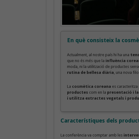
En què consisteix la cosmè
Actualment, al nostre país hi ha una
tend
que no és més que la
influència corea
moda, ni la utilització de productes sen
rutina de bellesa diària
, una nova fil
La
cosmètica coreana
es caracteritza
productes
com en la
presentació i la
i utilitza extractes vegetals i pro
Característiques dels produc
La conferència va comptar amb les
interve