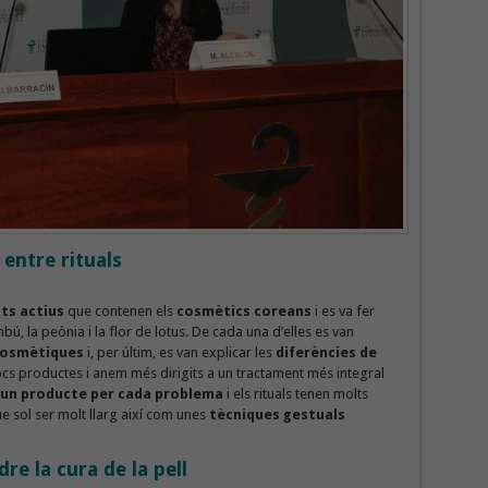
 entre rituals
ts actius
que contenen els
cosmètics coreans
i es va fer
mbú, la peònia i la flor de lotus. De cada una d’elles es van
 cosmètiques
i, per últim, es van explicar les
diferències de
ocs productes i anem més dirigits a un tractament més integral
n un producte per cada problema
i els rituals tenen molts
e sol ser molt llarg així com unes
tècniques gestuals
e la cura de la pell