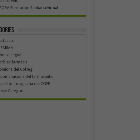
us serveis
ORA Formación Santiaria Virtual
gories
stacats
NFARMA
n col·legial
tícies farmàcia
inions del Col·legi
ecomanacions del farmacèutic
cció de fotografia del COFB
ense Categoria