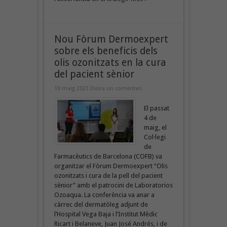
Nou Fòrum Dermoexpert
sobre els beneficis dels
olis ozonitzats en la cura
del pacient sènior
10 maig 2023
Deixa un comentari
El passat
4 de
maig, el
Col·legi
de
Farmacèutics de Barcelona (COFB) va
organitzar el Fòrum Dermoexpert “Olis
ozonitzats i cura de la pell del pacient
sènior” amb el patrocini de Laboratorios
Ozoaqua. La conferència va anar a
càrrec del dermatòleg adjunt de
l’Hospital Vega Baja i l’Institut Mèdic
Ricart i Belaneve, Juan José Andrés, i de