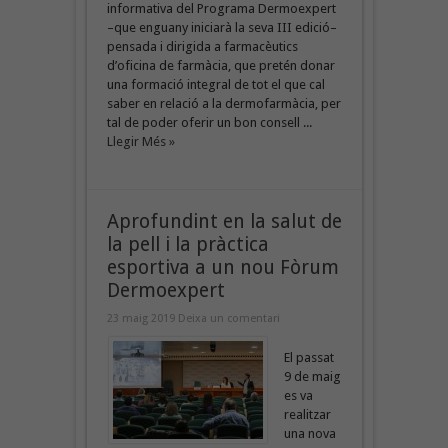
informativa del Programa Dermoexpert
–que enguany iniciarà la seva III edició–
pensada i dirigida a farmacèutics
d’oficina de farmàcia, que pretén donar
una formació integral de tot el que cal
saber en relació a la dermofarmàcia, per
tal de poder oferir un bon consell ...
Llegir Més »
Aprofundint en la salut de
la pell i la pràctica
esportiva a un nou Fòrum
Dermoexpert
23 maig 2019
Deixa un comentari
El passat
9 de maig
es va
realitzar
una nova