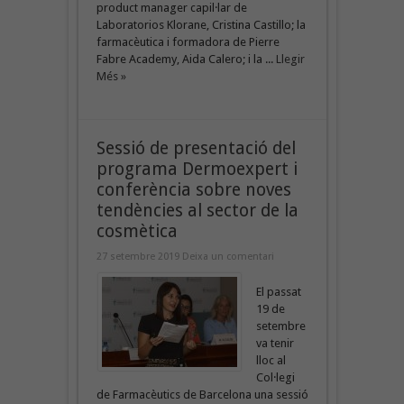
product manager capil·lar de
Laboratorios Klorane, Cristina Castillo; la
farmacèutica i formadora de Pierre
Fabre Academy, Aida Calero; i la ...
Llegir
Més »
Sessió de presentació del
programa Dermoexpert i
conferència sobre noves
tendències al sector de la
cosmètica
27 setembre 2019
Deixa un comentari
El passat
19 de
setembre
va tenir
lloc al
Col·legi
de Farmacèutics de Barcelona una sessió