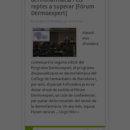
reptes a superar [Fòrum
Dermoexpert]
8 octubre 2018
Deixa un comentari
Aquest
mes
d’octubre
començarà la segona edició del
Programa Dermoexpert, el programa
d’especialització en dermofarmàcia del
Col·legi de Farmacèutics de Barcelona i,
per això, el passat 4 d’octubre ja es va
donar el tret de sortida al Fòrum
Dermoexpert, un cicle de conferències
per parlar de les novetats del sector de
la dermofarmàcia. Un any més, aquest
Fòrum serà un ...
Llegir Més »