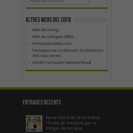
Altres webs del COFB
Web del col·legi
Web de col·legiats (BBS)
Farmaceuticonline.com
Farmaguia.net Localitzador de farmàcies i
dels seus serveis
ÁGORA Formación Sanitaria Virtual
Entrades recents
Nova edició de la formació
“Presa de mesures per a
mitges de teràpia