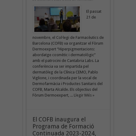
El passat
21 de
novembre, el Col·legi de Farmacèutics de
Barcelona (COFB) va organitzar el Fòrum
Dermoexpert “Hiperpigmentacions:
abordatge cosmètic i dermatològic”
amb el patrocini de Cantabria Labs. La
conferència va ser impartida pel
dermatòleg de la Clínica CEMO, Pablo
Viglione, i coordinada per la vocal de
Dermofarmàcia i Productes Sanitaris del
COFB, Marta Alcalde. Els objectius del
Fòrum Dermoexpert, ...
Llegir Més »
El COFB inaugura el
Programa de Formació
Continuada 2023-2024,