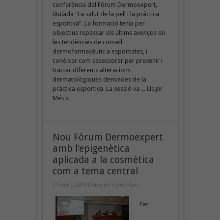
conferència del Fòrum Dermoexpert,
titulada “La salut de la pell i la pràctica
esportiva”. La formació tenia per
objectius repassar els últims avenços en
les tendències de consell
dermofarmacèutic a esportistes, i
conèixer com assessorar per prevenir i
tractar diferents alteracions
dermatològiques derivades de la
pràctica esportiva. La sessió va ...
Llegir
Més »
Nou Fòrum Dermoexpert
amb l’epigenètica
aplicada a la cosmètica
com a tema central
21 març 2019
Deixa un comentari
Per