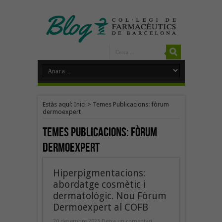
Estàs aquí:
Inici
>
Temes Publicacions: fòrum
dermoexpert
Temes Publicacions:
fòrum
dermoexpert
Hiperpigmentacions:
abordatge cosmètic i
dermatològic. Nou Fòrum
Dermoexpert al COFB
20 desembre 2023
Deixa un comentari