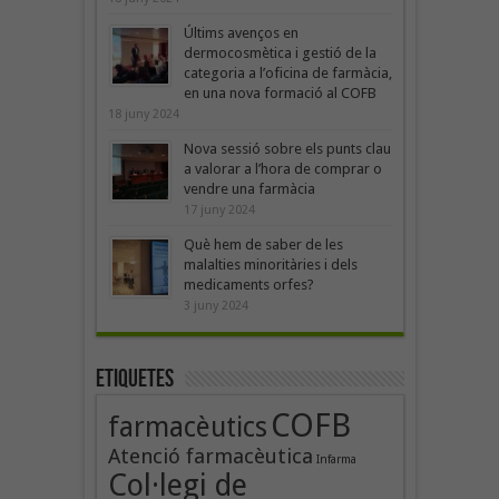
Últims avenços en
dermocosmètica i gestió de la
categoria a l’oficina de farmàcia,
en una nova formació al COFB
18 juny 2024
Nova sessió sobre els punts clau
a valorar a l’hora de comprar o
vendre una farmàcia
17 juny 2024
Què hem de saber de les
malalties minoritàries i dels
medicaments orfes?
3 juny 2024
Etiquetes
COFB
farmacèutics
Atenció farmacèutica
Infarma
Col·legi de