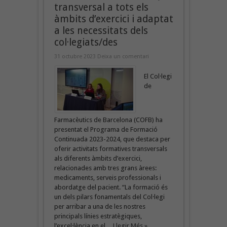
transversal a tots els
àmbits d’exercici i adaptat
a les necessitats dels
col·legiats/des
31 octubre 2023
Deixa un comentari
El Col·legi
de
Farmacèutics de Barcelona (COFB) ha
presentat el Programa de Formació
Continuada 2023-2024, que destaca per
oferir activitats formatives transversals
als diferents àmbits d’exercici,
relacionades amb tres grans àrees:
medicaments, serveis professionals i
abordatge del pacient. “La formació és
un dels pilars fonamentals del Col·legi
per arribar a una de les nostres
principals línies estratègiques,
l’excel·lència en el ...
Llegir Més »