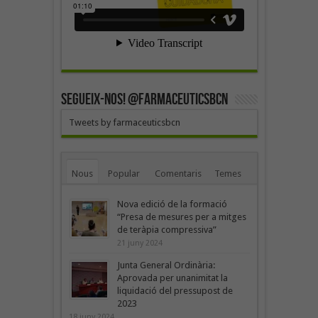
SEGUEIX-NOS! @farmaceuticsbcn
Tweets by farmaceuticsbcn
Nous
Popular
Comentaris
Temes
Nova edició de la formació
“Presa de mesures per a mitges
de teràpia compressiva”
21 juny 2024
Junta General Ordinària:
Aprovada per unanimitat la
liquidació del pressupost de
2023
18 juny 2024