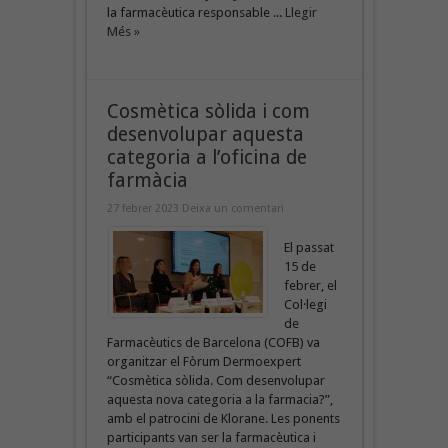
la farmacèutica responsable ...
Llegir
Més »
Cosmètica sòlida i com
desenvolupar aquesta
categoria a l’oficina de
farmàcia
27 febrer 2023
Deixa un comentari
El passat
15 de
febrer, el
Col·legi
de
Farmacèutics de Barcelona (COFB) va
organitzar el Fòrum Dermoexpert
“Cosmètica sòlida. Com desenvolupar
aquesta nova categoria a la farmacia?”,
amb el patrocini de Klorane. Les ponents
participants van ser la farmacèutica i