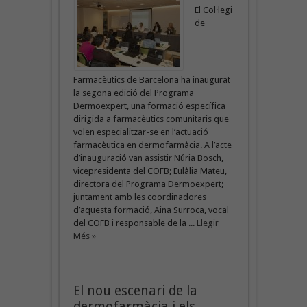
El Col·legi
de
Farmacèutics de Barcelona ha inaugurat
la segona edició del Programa
Dermoexpert, una formació específica
dirigida a farmacèutics comunitaris que
volen especialitzar-se en l’actuació
farmacèutica en dermofarmàcia. A l’acte
d’inauguració van assistir Núria Bosch,
vicepresidenta del COFB; Eulàlia Mateu,
directora del Programa Dermoexpert;
juntament amb les coordinadores
d’aquesta formació, Aina Surroca, vocal
del COFB i responsable de la ...
Llegir
Més »
El nou escenari de la
dermofarmàcia i els