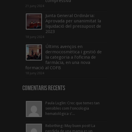
compressiva”
21 juny 2024
Junta General Ordinària:
Aprovada per unanimitat la
liquidació del pressupost de
2023
18 juny 2024
Últims avenços en
dermocosmètica i gestió de
la categoria a l’oficina de
farmàcia, en una nova
formació al COFB
18 juny 2024
Comentaris Recents
Paula Luglin: Crec que temes tan
sensibles com l'oncologia
hematològica s'...
Rebirthing: Muy buen post! La
perdida de una mama es un