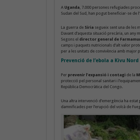
A
Uganda
, 7.000 persones refugiades proce
Sudan del Sud, han pogut beneficiar-se de l’
La guerra de
Síria
segueix sent una de les m
Davant d’aquesta situació precària, un any mé
Segons el
director general de Farmamu
camps i paquets nutricionals d’alt valor prote
per a les unitats de convivència amb major p
Prevenció de l’ebola a Kivu Nord
Per
prevenir l’expansió i contagi
de la
M
protecció pel personal sanitari i l’equipamen
República Democràtica del Congo.
Una altra intervenció d’emergència ha estat
damnificades per l’erupció del volcà de Fueg