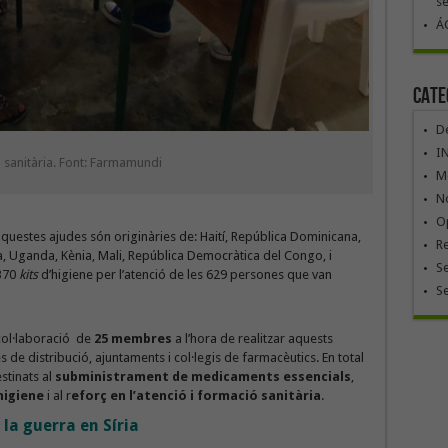
se
ÁG
Cate
De
I
 sanitària. Font: Farmamundi
Mó
No
Op
estes ajudes són originàries de: Haití, República Dominicana,
R
na, Uganda, Kènia, Mali, República Democràtica del Congo, i
Se
 370
kits
d’higiene per l’atenció de les 629 persones que van
S
 col·laboració de
25 membres
a l’hora de realitzar aquests
s de distribució, ajuntaments i col·legis de farmacèutics. En total
stinats al
subministrament de medicaments essencials
,
higiene
i al r
eforç en l’atenció i formació sanitària
.
 la guerra en Síria