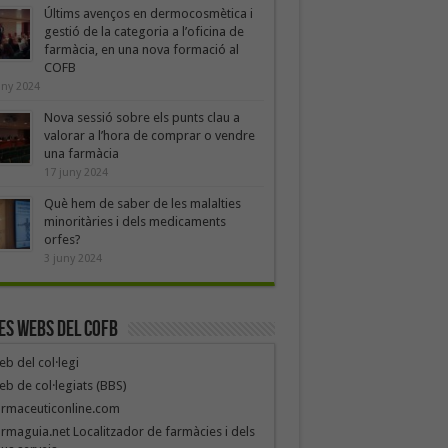
Últims avenços en dermocosmètica i
gestió de la categoria a l’oficina de
farmàcia, en una nova formació al
COFB
uny 2024
Nova sessió sobre els punts clau a
valorar a l’hora de comprar o vendre
una farmàcia
17 juny 2024
Què hem de saber de les malalties
minoritàries i dels medicaments
orfes?
3 juny 2024
es webs del COFB
b del col·legi
b de col·legiats (BBS)
armaceuticonline.com
rmaguia.net Localitzador de farmàcies i dels