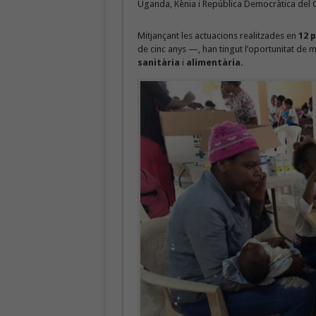
Uganda, Kènia i República Democràtica del
Mitjançant les actuacions realitzades en
12
p
de cinc anys —, han tingut l’oportunitat de mil
sanitària
i
alimentària.