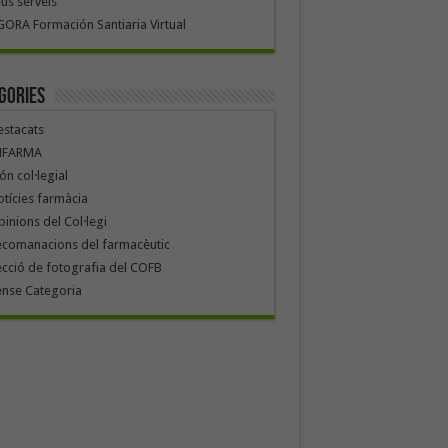
us serveis
ORA Formación Santiaria Virtual
gories
stacats
NFARMA
n col·legial
tícies farmàcia
inions del Col·legi
ecomanacions del farmacèutic
cció de fotografia del COFB
ense Categoria