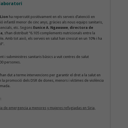
 laboratori
 Lion
ha repercutit positivament en els serveis d’atenció en
 infantil menor de cinc anys, gràcies als nous equips sanitaris,
encials, etc. Segons
Eunice A. Ngawawe
,
directora de
ca
, s’han distribuït “6.105 complements nutricionals entre la
e. Amb tot això, els serveis en salut han crescut en un 10% i ha
l”.
t i subministres sanitaris bàsics a vuit centres de salut
000 persones.
’han dut a terme intervencions per garantir el dret a la salut en
 la promoció dels DSR de dones, menors i víctimes de violència
armada.
:
ria de emergencia a menores y mujeres refugiadas en Siria,