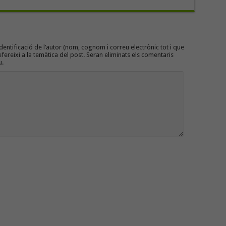
entificació de l’autor (nom, cognom i correu electrònic tot i que
efereixi a la temàtica del post. Seran eliminats els comentaris
u.