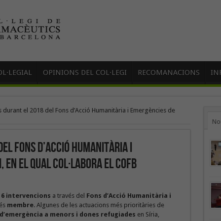
L·LEGIAL
OPINIONS DEL COL·LEGI
RECOMANACIONS
IN
 durant el 2018 del Fons d’Acció Humanitària i Emergències de
No
el Fons d’Acció Humanitària i
 en el qual col·labora el COFB
16 intervencions
a través del
Fons d’Acció Humanitària i
és
membre
. Algunes de les actuacions més prioritàries de
a d’emergència a menors i dones refugiades
en Síria,