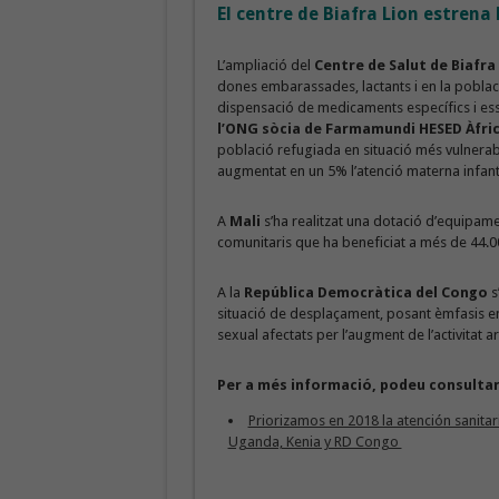
El centre de Biafra Lion estrena
L’ampliació del
Centre de Salut de Biafra
dones embarassades, lactants i en la població
dispensació de medicaments específics i ess
l’ONG sòcia de Farmamundi HESED Àfri
població refugiada en situació més vulnerabl
augmentat en un 5% l’atenció materna infanti
A
Mali
s’ha realitzat una dotació d’equipamen
comunitaris que ha beneficiat a més de 44.
A la
República Democràtica del Congo
s
situació de desplaçament, posant èmfasis en
sexual afectats per l’augment de l’activitat 
Per a més informació, podeu consultar
Priorizamos en 2018 la atención sanita
Uganda, Kenia y RD Congo