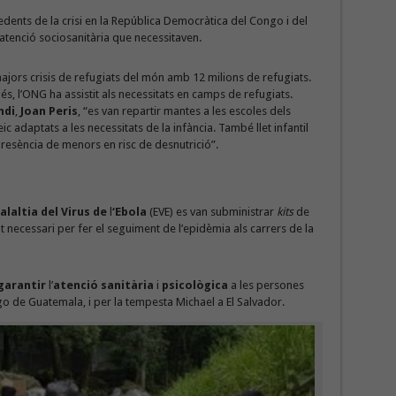
dents de la crisi en la República Democràtica del Congo i del
atenció sociosanitària que necessitaven.
ajors crisis de refugiats del món amb 12 milions de refugiats.
s, l’ONG ha assistit als necessitats en camps de refugiats.
ndi
,
Joan Peris
, “es van repartir mantes a les escoles dels
ic adaptats a les necessitats de la infància. També llet infantil
resència de menors en risc de desnutrició”.
alaltia del Virus de
l
‘Ebola
(EVE) es van subministrar
kits
de
t necessari per fer el seguiment de l’epidèmia als carrers de la
garantir
l’
atenció sanitària
i
psicològica
a les persones
o de Guatemala, i per la tempesta Michael a El Salvador.