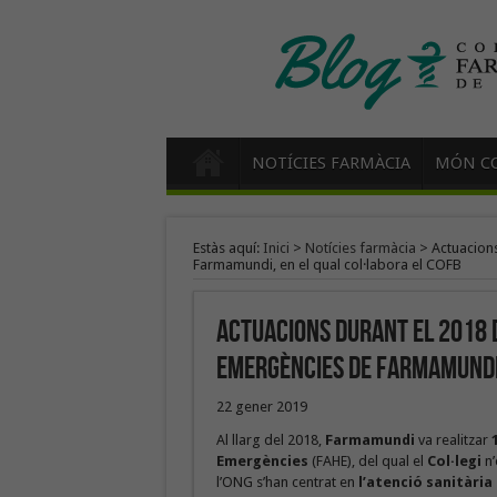
NOTÍCIES FARMÀCIA
MÓN CO
Estàs aquí:
Inici
>
Notícies farmàcia
>
Actuacions
Farmamundi, en el qual col·labora el COFB
Actuacions durant el 2018 d
Emergències de Farmamundi,
22 gener 2019
Al llarg del 2018,
Farmamundi
va realitzar
Emergències
(FAHE), del qual el
Col·legi
n’
l’ONG s’han centrat en
l’atenció sanitàri