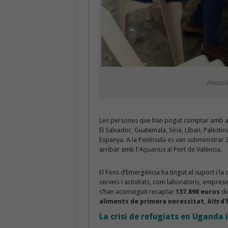
Atenció
Les persones que han pogut comptar amb aqu
El Salvador, Guatemala, Síria, Líban, Palesti
Espanya. A la Península es van subministrar
arribar amb l’
Aquarius
al Port de València.
El Fons d’Emergència ha tingut el suport i la
serveis i activitats, com laboratoris, emprese
s’han aconseguit recaptar
137.898 euros
de
aliments de primera necessitat
,
kits
d’
La crisi de refugiats en Uganda i