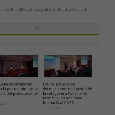
ns del Fons d’Emergències el 2017, en el qual col·labora el
General Ordinària:
Últims avenços en
ada per unanimitat la
dermocosmètica i gestió de
ació del pressupost de
la categoria a l’oficina de
farmàcia, en una nova
formació al COFB
 2024
juny 18, 2024