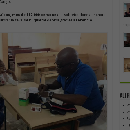
 Congo.
aïsos,
més de 117.000 persones
— sobretot dones i menors
lorar la seva salut i qualitat de vida gràcies a l’
atenció
18 j
Altr
We
We
F
Fa