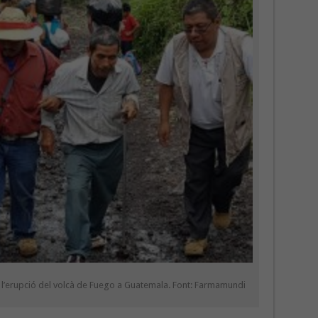
 l’erupció del volcà de Fuego a Guatemala. Font: Farmamundi