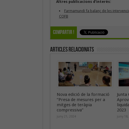
Altres publicacions d’interès:
Farmamundi fa balanç de les intervencio
COFB
Compartir !
Articles Relacionats
Nova edició de la formació
Junta 
“Presa de mesures per a
Aprov
mitges de teràpia
liquid
compressiva”
2023
juny 21, 2024
juny 18,