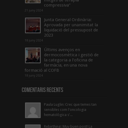
mitges de teràpia
compressiva”
21 juny 2024
Junta General Ordinària:
Aprovada per unanimitat la
liquidació del pressupost de
2023
18 juny 2024
Últims avenços en
dermocosmètica i gestió de
la categoria a l’oficina de
farmàcia, en una nova
formació al COFB
18 juny 2024
Comentaris Recents
Paula Luglin: Crec que temes tan
sensibles com l'oncologia
hematològica s'...
Rebirthing: Muy buen post! La