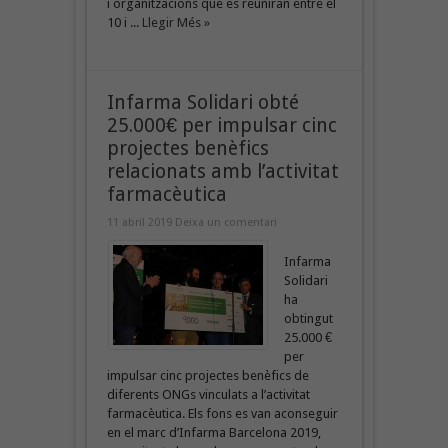
i organitzacions que es reuniran entre el
10 i ...
Llegir Més »
Infarma Solidari obté
25.000€ per impulsar cinc
projectes benèfics
relacionats amb l’activitat
farmacèutica
11 abril 2019
Deixa un comentari
Infarma
Solidari
ha
obtingut
25.000 €
per
impulsar cinc projectes benèfics de
diferents ONGs vinculats a l’activitat
farmacèutica. Els fons es van aconseguir
en el marc d’Infarma Barcelona 2019,