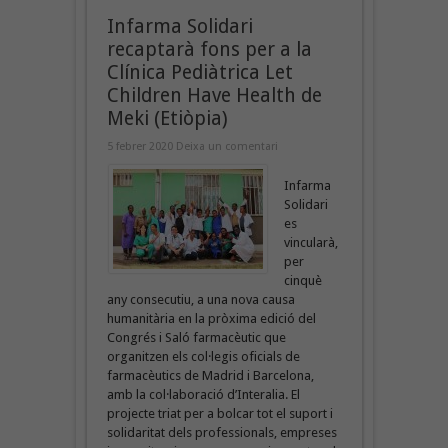
Infarma Solidari
recaptarà fons per a la
Clínica Pediàtrica Let
Children Have Health de
Meki (Etiòpia)
5 febrer 2020
Deixa un comentari
Infarma
Solidari
es
vincularà,
per
cinquè
any consecutiu, a una nova causa
humanitària en la pròxima edició del
Congrés i Saló farmacèutic que
organitzen els col·legis oficials de
farmacèutics de Madrid i Barcelona,
amb la col·laboració d’Interalia. El
projecte triat per a bolcar tot el suport i
solidaritat dels professionals, empreses