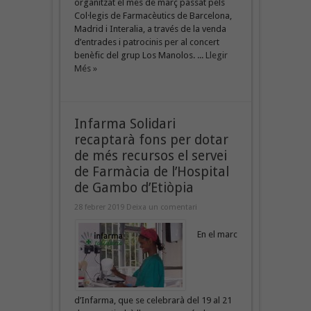
organitzat el mes de març passat pels
Col·legis de Farmacèutics de Barcelona,
Madrid i Interalia, a través de la venda
d’entrades i patrocinis per al concert
benèfic del grup Los Manolos. ...
Llegir
Més »
Infarma Solidari
recaptarà fons per dotar
de més recursos el servei
de Farmàcia de l’Hospital
de Gambo d’Etiòpia
28 febrer 2019
Deixa un comentari
En el marc
d’Infarma, que se celebrarà del 19 al 21