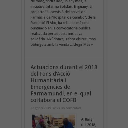
de març, tindrà lloc, un any més, la
iniciativa Infarma Solidari. Enguany, el
projecte “Supervisió del servei de
Farmàcia de l’Hospital de Gambo”, de la
Fundació El Alto, ha rebut la màxima
puntuació en la convocatòria pública
realitzada per aquesta iniciativa
solidària. Així doncs, rebrà els recursos
obtinguts amb la venda ...
Llegir Més »
Actuacions durant el 2018
del Fons d’Acció
Humanitària i
Emergències de
Farmamundi, en el qual
col·labora el COFB
22 gener 2019
Deixa un comentari
Al llarg
del 2018,