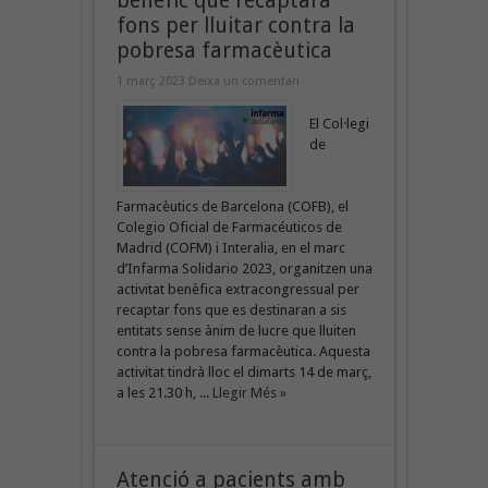
benèfic que recaptarà
fons per lluitar contra la
pobresa farmacèutica
1 març 2023
Deixa un comentari
El Col·legi
de
Farmacèutics de Barcelona (COFB), el
Colegio Oficial de Farmacéuticos de
Madrid (COFM) i Interalia, en el marc
d’Infarma Solidario 2023, organitzen una
activitat benèfica extracongressual per
recaptar fons que es destinaran a sis
entitats sense ànim de lucre que lluiten
contra la pobresa farmacèutica. Aquesta
activitat tindrà lloc el dimarts 14 de març,
a les 21.30 h, ...
Llegir Més »
Atenció a pacients amb