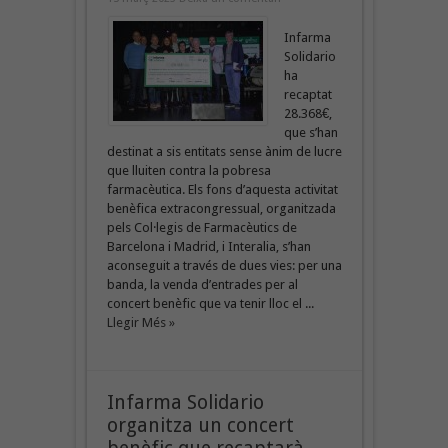
Infarma
Solidario
ha
recaptat
28.368€,
que s’han
destinat a sis entitats sense ànim de lucre
que lluiten contra la pobresa
farmacèutica. Els fons d’aquesta activitat
benèfica extracongressual, organitzada
pels Col·legis de Farmacèutics de
Barcelona i Madrid, i Interalia, s’han
aconseguit a través de dues vies: per una
banda, la venda d’entrades per al
concert benèfic que va tenir lloc el ...
Llegir Més »
Infarma Solidario
organitza un concert