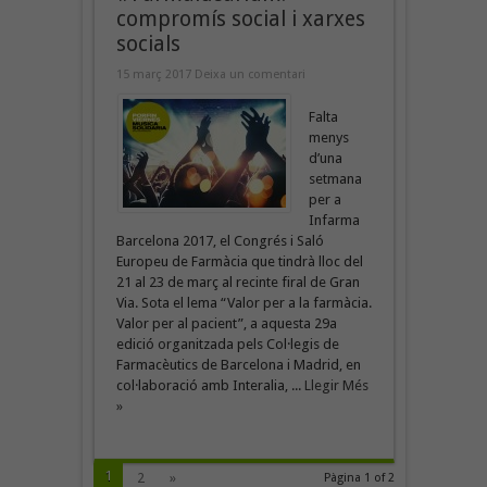
compromís social i xarxes
socials
15 març 2017
Deixa un comentari
Falta
menys
d’una
setmana
per a
Infarma
Barcelona 2017, el Congrés i Saló
Europeu de Farmàcia que tindrà lloc del
21 al 23 de març al recinte firal de Gran
Via. Sota el lema “Valor per a la farmàcia.
Valor per al pacient”, a aquesta 29a
edició organitzada pels Col·legis de
Farmacèutics de Barcelona i Madrid, en
col·laboració amb Interalia, ...
Llegir Més
»
1
2
»
Pàgina 1 of 2