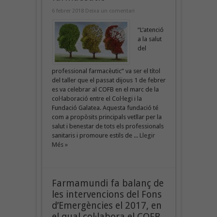
6 febrer 2018
Deixa un comentari
“L’atenció
a la salut
del
professional farmacèutic” va ser el títol
del taller que el passat dijous 1 de febrer
es va celebrar al COFB en el marc de la
col·laboració entre el Col·legi i la
Fundació Galatea. Aquesta fundació té
com a propòsits principals vetllar per la
salut i benestar de tots els professionals
sanitaris i promoure estils de ...
Llegir
Més »
Farmamundi fa balanç de
les intervencions del Fons
d’Emergències el 2017, en
el qual col·labora el COFB