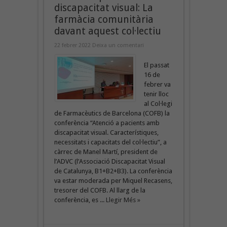
discapacitat visual: La
farmàcia comunitària
davant aquest col·lectiu
22 febrer 2022
Deixa un comentari
El passat
16 de
febrer va
tenir lloc
al Col·legi
de Farmacèutics de Barcelona (COFB) la
conferència “Atenció a pacients amb
discapacitat visual. Característiques,
necessitats i capacitats del col·lectiu”, a
càrrec de Manel Martí, president de
l’ADVC (l’Associació Discapacitat Visual
de Catalunya, B1+B2+B3). La conferència
va estar moderada per Miquel Recasens,
tresorer del COFB. Al llarg de la
conferència, es ...
Llegir Més »