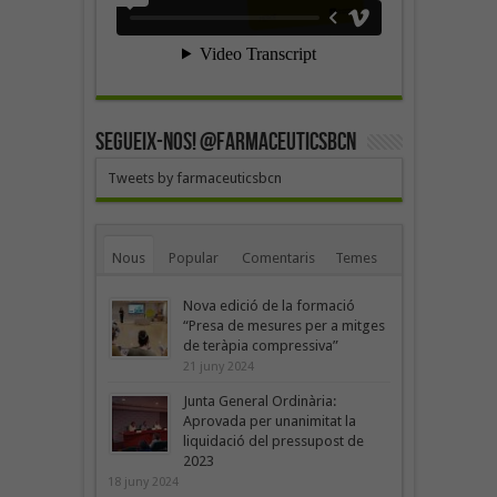
SEGUEIX-NOS! @farmaceuticsbcn
Tweets by farmaceuticsbcn
Nous
Popular
Comentaris
Temes
Nova edició de la formació
“Presa de mesures per a mitges
de teràpia compressiva”
21 juny 2024
Junta General Ordinària:
Aprovada per unanimitat la
liquidació del pressupost de
2023
18 juny 2024