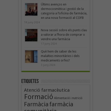
Últims avenços en
dermocosmètica i gestió de la
categoria a l’oficina de farmàcia,
en una nova formació al COFB
18 juny 2024
Nova sessió sobre els punts clau
a valorar a l’hora de comprar o
vendre una farmàcia
17 juny 2024
Què hem de saber de les
malalties minoritàries i dels
medicaments orfes?
3 juny 2024
Etiquetes
Atenció farmacèutica
Formació
Alimentació i nutrició
Farmàcia
farmàcia