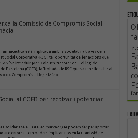
Etiq
arxa la Comissió de Compromís Social
Of
màcia
fa
i nut
 farmacèutica està implicada amb la societat, i a través de la
F
at Social Corporativa (RSC), té l’oportunitat de fer accions que
. Així va introduir Joan Calduch, tresorer del Col·legi de
B
de Barcelona (COFB), la Trobada de RSC que va tenir lloc ahir al
co
issió de Compromís ...
Llegir Més »
F
fa
ocial al COFB per recolzar i potenciar
Farm
tes solidaris té el COFB en marxa? Què podem fer per aportar
 nostre entorn? Com podem implicar-nos en la Comissió de