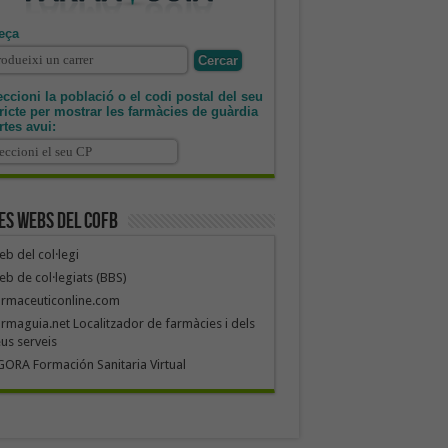
eça
ccioni la població o el codi postal del seu
tricte per mostrar les farmàcies de guàrdia
rtes avui:
es webs del COFB
b del col·legi
b de col·legiats (BBS)
armaceuticonline.com
rmaguia.net Localitzador de farmàcies i dels
us serveis
ORA Formación Sanitaria Virtual