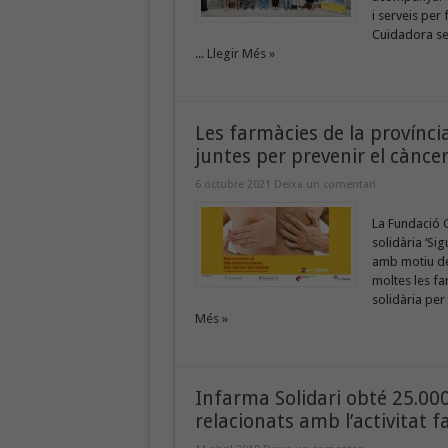
i serveis per 
Cuidadora ser
...
Llegir Més »
Les farmàcies de la provínci
juntes per prevenir el cànc
6 octubre 2021
Deixa un comentari
La Fundació O
solidària ‘Si
amb motiu del
moltes les f
solidària per
Més »
Infarma Solidari obté 25.000
relacionats amb l’activitat 