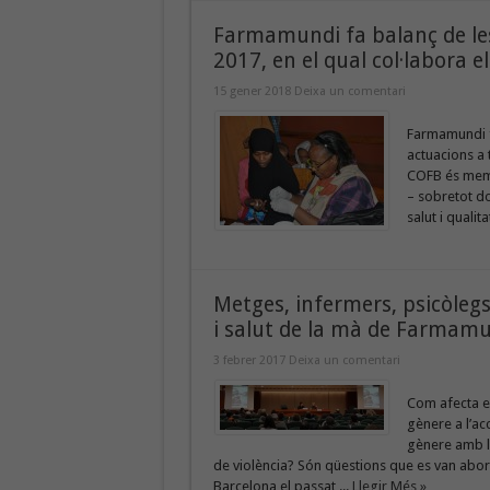
Farmamundi fa balanç de les
2017, en el qual col·labora e
15 gener 2018
Deixa un comentari
Farmamundi fa
actuacions a 
COFB és memb
– sobretot do
salut i quali
Metges, infermers, psicòlegs
i salut de la mà de Farmam
3 febrer 2017
Deixa un comentari
Com afecta el
gènere a l’ac
gènere amb la
de violència? Són qüestions que es van abord
Barcelona el passat ...
Llegir Més »