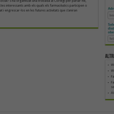
ial? S’ha organitzat una trobada al Col·legi per parlar-ne,
ctes interessants amb els quals els farmacèutics participen o
Adr
t i engrescar-los en les futures activitats que s’aniran
Sele
dis
obe
Altr
We
We
F
Fa
se
ÁG