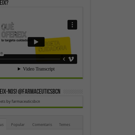
eix?
EIX-NOS! @farmaceuticsbcn
ets by farmaceuticsbcn
us
Popular
Comentaris
Temes