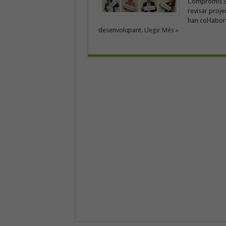
Compromís Soc
revisar proje
han col·labora
desenvolupant.
Llegir Més »