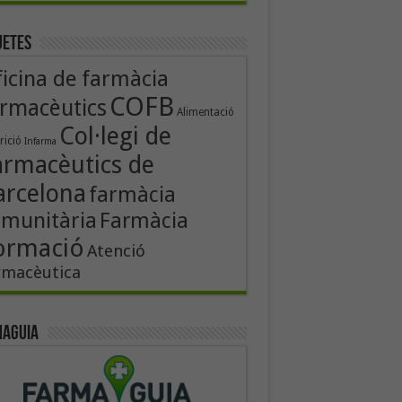
uetes
icina de farmàcia
COFB
rmacèutics
Alimentació
Col·legi de
rició
Infarma
armacèutics de
arcelona
farmàcia
munitària
Farmàcia
ormació
Atenció
rmacèutica
aguia