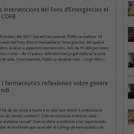
 intervencions del Fons d’Emergències el
l COFB
 balanç del 2017. Durant l’any passat, l’ONG va realitzar 14
través del Fons d’Acció Humanitària i Emergències, del qual el
re. Gràcies a aquestes intervencions, més de 91.000 persones
nes i nens – de 12 països diferents han pogut millorar la seva
tat de vida. Concretament, l’ONG va destinar més ...
Llegir Més »
18 j
 i farmacèutics reflexionen sobre gènere
undi
 fet de ser dona o home a la salut que tenim? Condiciona el
cés als serveis sanitaris? Com es relaciona el binomi salut-
 violència sexual? Com es dóna assistència a les supervivents
ar al cinefòrum que va acollir el Col·legi de Farmacèutics de