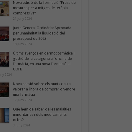
Nova edició de la formació “Presa de
mesures per a mitges de teràpia
compressiva”
21 juny 2024
Junta General Ordinària: Aprovada
per unanimitat la liquidació del
pressupost de 2023
18 juny 2024
Últims avenços en dermocosmètica i
gestió de la categoria a l’oficina de
farmàcia, en una nova formació al
COFB
uny 2024
Nova sessió sobre els punts clau a
valorar a l’hora de comprar o vendre
una farmàcia
17 juny 2024
Què hem de saber de les malalties
minoritàries i dels medicaments
orfes?
3 juny 2024