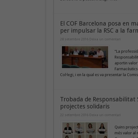
El COF Barcelona posa en m
per impulsar la RSC a la far
28 setembre 2016
Deixa un comentari
“La professió
Responsabilit
aportin valor”
Farmacèutics 
Col·legi, i en la qual es va presentar la Com
Trobada de Responsabilitat S
projectes solidaris
22 setembre 2016
Deixa un comentari
Quins projec
més valor al