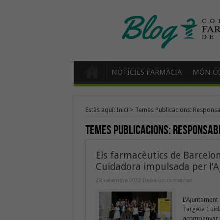
NOTÍCIES FARMÀCIA
MÓN CO
Estàs aquí:
Inici
>
Temes Publicacions: Responsab
Temes Publicacions:
Responsabi
Els farmacèutics de Barcelo
Cuidadora impulsada per l’
29 setembre 2022
Deixa un comentari
L’Ajuntament 
Targeta Cuid
acompanyar le