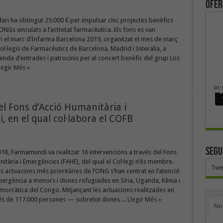
ofer
ari ha obtingut 25.000 € per impulsar cinc projectes benèfics
ONGs vinculats a l’activitat farmacèutica. Els fons es van
n el marc d’Infarma Barcelona 2019, organitzat el mes de març
ol·legis de Farmacèutics de Barcelona, Madrid i Interalia, a
venda d’entrades i patrocinis per al concert benèfic del grup Los
legir Més »
l Fons d’Acció Humanitària i
en el qual col·labora el COFB
SEGU
2018, Farmamundi va realitzar 16 intervencions a través del Fons
itària i Emergències (FAHE), del qual el Col·legi n’és membre.
Twe
s actuacions més prioritàries de l’ONG s’han centrat en l’atenció
mergència a menors i dones refugiades en Síria, Uganda, Kènia i
ocràtica del Congo. Mitjançant les actuacions realitzades en
és de 117.000 persones — sobretot dones ...
Llegir Més »
No