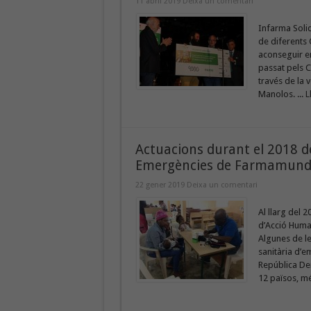
11 abril 2019
Deixa un comentari
Infarma Solid
de diferents 
aconseguir e
passat pels C
través de la 
Manolos. ...
L
Actuacions durant el 2018 de
Emergències de Farmamundi, 
22 gener 2019
Deixa un comentari
Al llarg del 
d’Acció Human
Algunes de le
sanitària d’e
República Dem
12 països, m