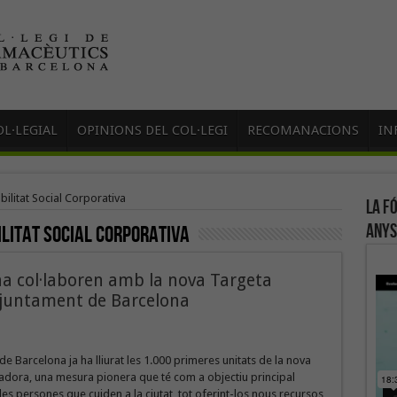
L·LEGIAL
OPINIONS DEL COL·LEGI
RECOMANACIONS
IN
ilitat Social Corporativa
La f
anys
litat Social Corporativa
na col·laboren amb la nova Targeta
Ajuntament de Barcelona
de Barcelona ja ha lliurat les 1.000 primeres unitats de la nova
adora, una mesura pionera que té com a objectiu principal
s persones que cuiden a la ciutat, tot oferint-los nous recursos