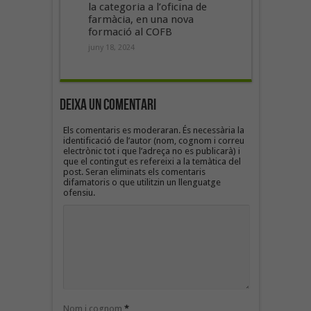
la categoria a l’oficina de
farmàcia, en una nova
formació al COFB
juny 18, 2024
Deixa un Comentari
Els comentaris es moderaran. És necessària la
identificació de l’autor (nom, cognom i correu
electrònic tot i que l’adreça no es publicarà) i
que el contingut es refereixi a la temàtica del
post. Seran eliminats els comentaris
difamatoris o que utilitzin un llenguatge
ofensiu.
Nom i cognom
*