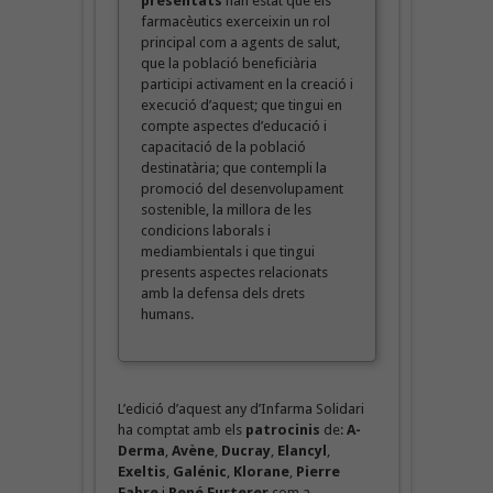
presentats
han estat que els
farmacèutics exerceixin un rol
principal com a agents de salut,
que la població beneficiària
participi activament en la creació i
execució d’aquest; que tingui en
compte aspectes d’educació i
capacitació de la població
destinatària; que contempli la
promoció del desenvolupament
sostenible, la millora de les
condicions laborals i
mediambientals i que tingui
presents aspectes relacionats
amb la defensa dels drets
humans.
L’edició d’aquest any d’Infarma Solidari
ha comptat amb els
patrocinis
de:
A-
Derma
,
Avène
,
Ducray
,
Elancyl
,
Exeltis
,
Galénic
,
Klorane
,
Pierre
Fabre
i
René Furterer
com a