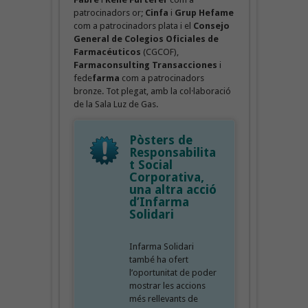
patrocinadors or;
Cinfa
i
Grup Hefame
com a patrocinadors plata i el
Consejo
General de Colegios Oficiales de
Farmacéuticos
(CGCOF),
Farmaconsulting Transacciones
i
fede
farma
com a patrocinadors
bronze. Tot plegat, amb la col·laboració
de la Sala Luz de Gas.
Pòsters de
Responsabilita
t Social
Corporativa,
una altra acció
d’Infarma
Solidari
Infarma Solidari
també ha ofert
l’oportunitat de poder
mostrar les accions
més rellevants de