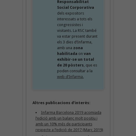
Responsabilitat
Social Corporativa
dels expositors
interessats a tots els
congressistes i
visitants. La RSC també
va estar present durant
els 3 dies d’Infarma,
amb una
zona
habilitada
on
van
exhibir-se un total
de 20 pòsters
, que es
poden consultar a la
web d’Infarma.
Altres publicacions d’interès:
Infarma Barcelona 2019 acomiada
l’edició amb un balanç molt positiu i
amb un 10% més de participants
respecte a l’edició de 2017 (Març 2019)