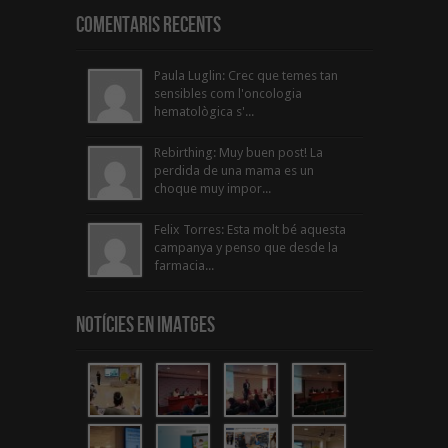
Comentaris Recents
Paula Luglin: Crec que temes tan
sensibles com l'oncologia
hematològica s'...
Rebirthing: Muy buen post! La
perdida de una mama es un
choque muy impor...
Felix Torres: Esta molt bé aquesta
campanya y penso que desde la
farmacia...
Notícies en Imatges