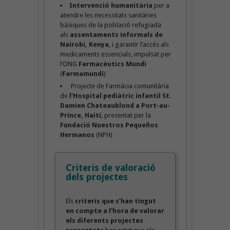
Intervenció
humanitària
per a
atendre les necessitats sanitàries
bàsiques de la població refugiada
als
assentaments informals de
Nairobi, Kenya
, i garantir l’accés als
medicaments essencials, impulsat per
l’ONG
Farmacèutics Mundi
(
Farmamundi
)
Projecte de Farmàcia comunitària
de
l’Hospital pediàtric infantil St.
Damien Chateaublond a Port-au-
Prince, Haití
, presentat per la
Fundació Nuestros Pequeños
Hermanos
(NPH)
Criteris de valoració
dels projectes
Els
criteris que s’han tingut
en compte a l’hora de valorar
els diferents projectes