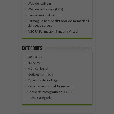
Web del col·legi
Web de col·legiats (BBS)
Farmaceuticonline.com
Farmaguia.net Localitzador de farmàcies i
dels seus serveis
ÁGORA Formación Santiaria Virtual
Categories
Destacats
INFARMA
Món col·legial
Notícies farmàcia
Opinions del Col·legi
Recomanacions del farmacèutic
Secció de fotografia del COFB
Sense Categoria