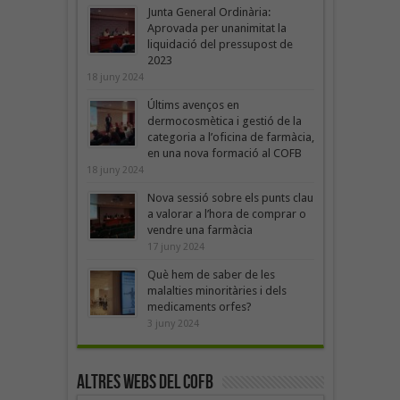
Junta General Ordinària:
Aprovada per unanimitat la
liquidació del pressupost de
2023
18 juny 2024
Últims avenços en
dermocosmètica i gestió de la
categoria a l’oficina de farmàcia,
en una nova formació al COFB
18 juny 2024
Nova sessió sobre els punts clau
a valorar a l’hora de comprar o
vendre una farmàcia
17 juny 2024
Què hem de saber de les
malalties minoritàries i dels
medicaments orfes?
3 juny 2024
Altres webs del COFB