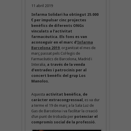
11 abril 2019
Infarma Solidari ha obtingut 25.000
€ per impulsar cinc projectes
benèfics de diferents ONGs
vinculats a l’activitat
farmacèutica. Els fons es van
aconseguir en el marc d’
Infarma
Barcelona 2019
, organitzat el mes de
març passat pels Col·legis de
Farmacèutics de Barcelona, Madrid i
Interalia,
a través de la venda
d’entrades i patrocinis per al
concert benèfic del grup Los
Manolos.
Aquesta
activitat benèfica, de
caràcter extracongressual
, es va dur
a terme el 19 de març a la Sala Luz de
Gas de Barcelona i va facilitar la creació
d’un punt de trobada per
potenciar el
compromís social de la professió
.