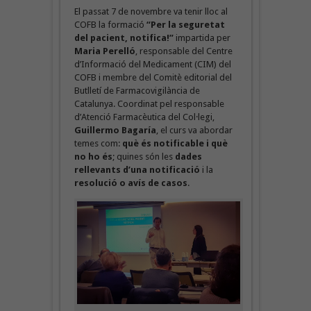
El passat 7 de novembre va tenir lloc al
COFB la formació
“Per la seguretat
del pacient, notifica!”
impartida per
Maria Perelló
, responsable del Centre
d’Informació del Medicament (CIM) del
COFB i membre del Comitè editorial del
Butlletí de Farmacovigilància de
Catalunya. Coordinat pel responsable
d’Atenció Farmacèutica del Col·legi,
Guillermo Bagaría
, el curs va abordar
temes com:
què és notificable i què
no ho és
; quines són les
dades
rellevants d’una notificació
i la
resolució o avís de casos
.