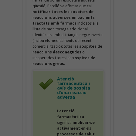
Per tal de donar resposta a aquesta
qüestió, Perelló va afirmar que cal
notificar totes les
sospites de
reaccions adverses en pacients
tractats amb fàrmacs
inclosos a la
llista de monitoratge addicional,
identificats amb el triangle negre invertit
(inclou els medicaments de recent
comercialització); totes les
sospites de
reaccions desconegudes
o
inesperades i totes les
sospites de
reaccions greus
.
Atenció
farmacèutica i
avís de sospita
d’una reacció
adversa
L’
atenció
farmacèutica
significa
implicar-se
activament
en els
processos de salut