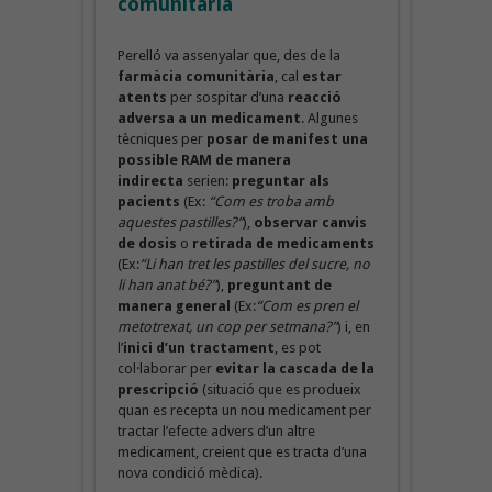
comunitària
Perelló va assenyalar que, des de la
farmàcia comunitària
, cal
estar
atents
per sospitar d’una
reacció
adversa a un medicament
. Algunes
tècniques per
posar de manifest una
possible RAM de manera
indirecta
serien:
preguntar als
pacients
(Ex:
“Com es troba amb
aquestes pastilles?”
),
observar canvis
de dosis
o
retirada de medicaments
(Ex:
“Li han tret les pastilles del sucre, no
li han anat bé?”
),
preguntant de
manera general
(Ex:
“Com es pren el
metotrexat, un cop per setmana?”
) i, en
l’
inici d’un tractament
, es pot
col·laborar per
evitar la cascada de la
prescripció
(situació que es produeix
quan es recepta un nou medicament per
tractar l’efecte advers d’un altre
medicament, creient que es tracta d’una
nova condició mèdica).