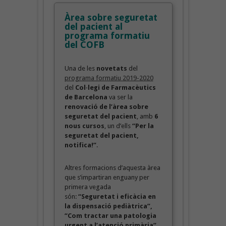
Àrea sobre seguretat
del pacient al
programa formatiu
del COFB
Una de les
novetats
del
programa formatiu 2019-2020
del
Col·legi de Farmacèutics
de Barcelona
va ser la
renovació de l’àrea sobre
seguretat del pacient
, amb
6
nous cursos
, un d’ells
“Per la
seguretat del pacient,
notifica!”
.
Altres formacions d’aquesta àrea
que s’impartiran enguany per
primera vegada
són:
“Seguretat i eficàcia en
la dispensació pediàtrica”,
“Com tractar una patologia
urgent a l’atenció primària”
,