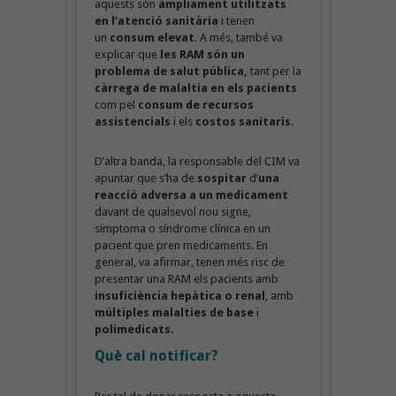
aquests són
àmpliament utilitzats
en l’atenció sanitària
i tenen
un
consum elevat
. A més, també va
explicar que
les RAM són un
problema de salut pública,
tant per la
càrrega de malaltia en els pacients
com pel
consum de recursos
assistencials
i els
costos sanitaris
.
D’altra banda, la responsable del CIM va
apuntar que s’ha de
sospitar
d’
una
reacció adversa a un medicament
davant de qualsevol nou signe,
símptoma o síndrome clínica en un
pacient que pren medicaments. En
general, va afirmar, tenen més risc de
presentar una RAM els pacients amb
insuficiència hepàtica o renal
, amb
múltiples malalties de base
i
polimedicats
.
Què cal notificar?