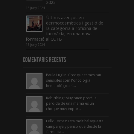
2023
18 juny 2024
Últims avenços en
dermocosmètica i gestió de
la categoria a l’oficina de
farmàcia, en una nova
formació al COFB
18 juny 2024
Comentaris Recents
Paula Luglin: Crec que temes tan
sensibles com l'oncologia
hematològica s'...
Rebirthing: Muy buen post! La
perdida de una mama es un
choque muy impor...
Felix Torres: Esta molt bé aquesta
campanya y penso que desde la
farmacia...