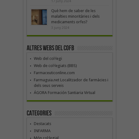
17 juny 2024
Què hem de saber de les
malalties minoritàries i dels
medicaments orfes?
3 juny 2024
Altres webs del COFB
Web del col·legi
Web de col·legiats (BBS)
Farmaceuticonline.com
Farmaguia.net Localitzador de farmàcies i
dels seus serveis
ÁGORA Formación Santiaria Virtual
Categories
Destacats
INFARMA
Món col·legial