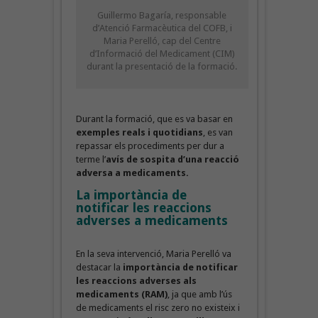
Guillermo Bagaría, responsable
d’Atenció Farmacèutica del COFB, i
Maria Perelló, cap del Centre
d’Informació del Medicament (CIM)
durant la presentació de la formació.
Durant la formació, que es va basar en
exemples reals i quotidians
, es van
repassar els procediments per dur a
terme l’
avís de sospita d’una reacció
adversa a medicaments.
La importància de
notificar les reaccions
adverses a medicaments
En la seva intervenció, Maria Perelló va
destacar la
importància de notificar
les
reaccions adverses als
medicaments (RAM)
, ja que amb l’ús
de medicaments el risc zero no existeix i