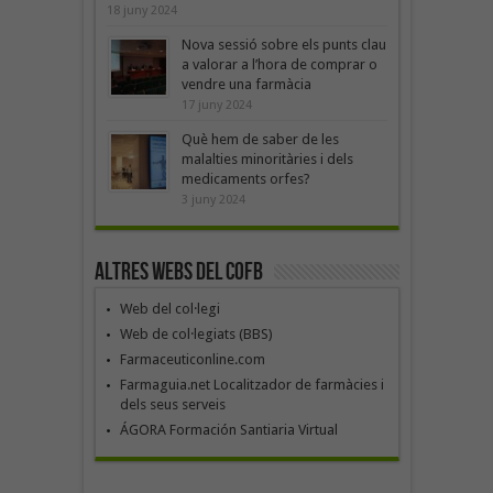
18 juny 2024
Nova sessió sobre els punts clau
a valorar a l’hora de comprar o
vendre una farmàcia
17 juny 2024
Què hem de saber de les
malalties minoritàries i dels
medicaments orfes?
3 juny 2024
Altres webs del COFB
Web del col·legi
Web de col·legiats (BBS)
Farmaceuticonline.com
Farmaguia.net Localitzador de farmàcies i
dels seus serveis
ÁGORA Formación Santiaria Virtual