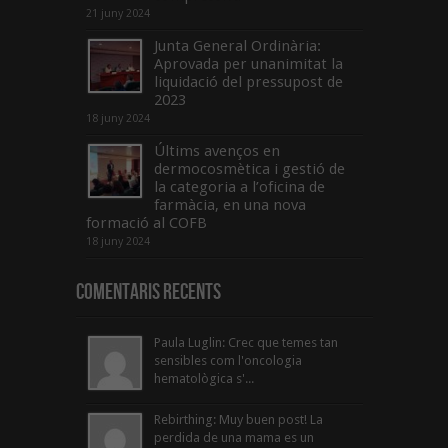
21 juny 2024
Junta General Ordinària:
Aprovada per unanimitat la
liquidació del pressupost de
2023
18 juny 2024
Últims avenços en
dermocosmètica i gestió de
la categoria a l’oficina de
farmàcia, en una nova
formació al COFB
18 juny 2024
Comentaris Recents
Paula Luglin: Crec que temes tan
sensibles com l'oncologia
hematològica s'...
Rebirthing: Muy buen post! La
perdida de una mama es un