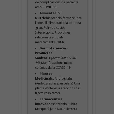
de complicacions de pacients
amb COVID-19.
Alimentació i
Nutrició:
Atenció farmacèutica
i consell alimentari a la persona
gran. Polimedicació.
Interaccions. Problemes
relacionats amb els
medicaments (PRM)
Dermofarmàcia i
Productes
Sanitaris
[Actualitat COVID-
19]
: Manifestacions muco-
cutànies de la COVID-19
Plantes
Medicinals:
Andrografis
(Andrographis paniculata) Una
planta d’interès a afeccions del
tracte respiratori
Farmacèutics
innovadors
: Antonio Subirà
Marquet i Juan Nacle Herrera