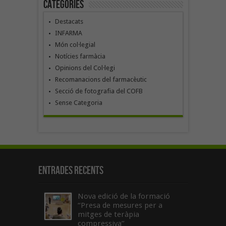
Categories
Destacats
INFARMA
Món col·legial
Notícies farmàcia
Opinions del Col·legi
Recomanacions del farmacèutic
Secció de fotografia del COFB
Sense Categoria
Entrades recents
Nova edició de la formació
“Presa de mesures per a
mitges de teràpia
compressiva”