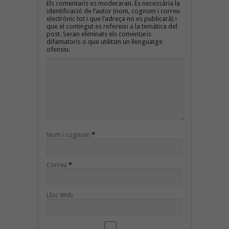
Els comentaris es moderaran. És necessària la
identificació de l’autor (nom, cognom i correu
electrònic tot i que l’adreça no es publicarà) i
que el contingut es refereixi a la temàtica del
post. Seran eliminats els comentaris
difamatoris o que utilitzin un llenguatge
ofensiu.
Nom i cognom
*
Correu
*
Lloc Web