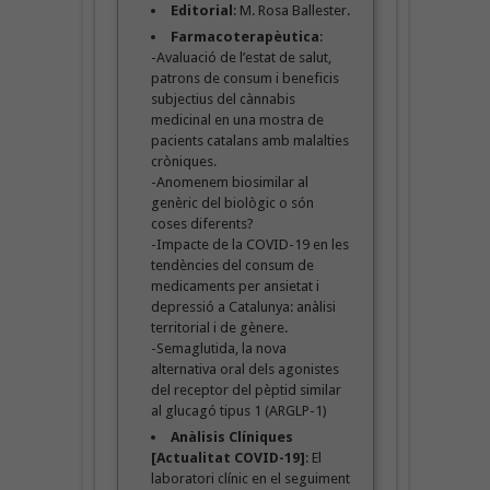
Editorial
: M. Rosa Ballester.
Farmacoterapèutica
:
-Avaluació de l’estat de salut,
patrons de consum i beneficis
subjectius del cànnabis
medicinal en una mostra de
pacients catalans amb malalties
cròniques.
-Anomenem biosimilar al
genèric del biològic o són
coses diferents?
-Impacte de la COVID-19 en les
tendències del consum de
medicaments per ansietat i
depressió a Catalunya: anàlisi
territorial i de gènere.
-Semaglutida, la nova
alternativa oral dels agonistes
del receptor del pèptid similar
al glucagó tipus 1 (ARGLP-1)
Anàlisis Clíniques
[Actualitat COVID-19]
: El
laboratori clínic en el seguiment