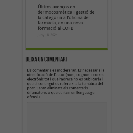
Últims avenços en
dermocosmètica i gestió de
la categoria a l’oficina de
farmàcia, en una nova
formació al COFB
juny 18, 2024
Deixa un Comentari
Els comentaris es moderaran. És necessària la
identificació de l’autor (nom, cognom i correu
electrònic tot i que l’adreça no es publicarà) i
que el contingut es refereixi a la temàtica del
post. Seran eliminats els comentaris
difamatoris o que utilitzin un llenguatge
ofensiu.