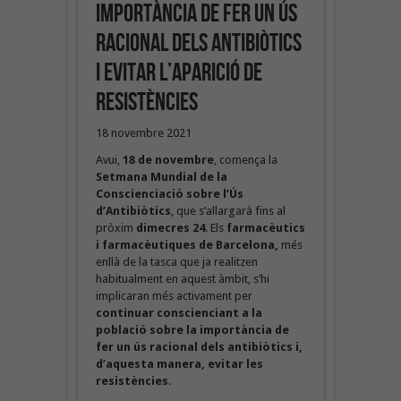
importància de fer un ús
racional dels antibiòtics
i evitar l’aparició de
resistències
18 novembre 2021
Avui,
18 de novembre
, comença la
Setmana Mundial de la
Conscienciació sobre l’Ús
d’Antibiòtics
, que s’allargarà fins al
pròxim
dimecres 24
. Els
farmacèutics
i farmacèutiques de Barcelona,
més
enllà de la tasca que ja realitzen
habitualment en aquest àmbit, s’hi
implicaran més activament per
continuar conscienciant a la
població
sobre la
importància de
fer un ús racional dels antibiòtics
i,
d’aquesta manera,
evitar les
resistències
.