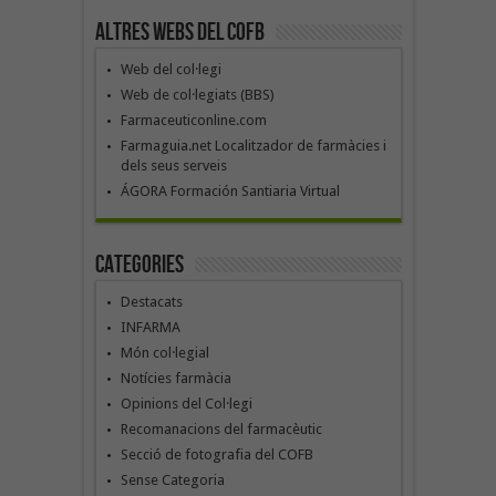
Altres webs del COFB
Web del col·legi
Web de col·legiats (BBS)
Farmaceuticonline.com
Farmaguia.net Localitzador de farmàcies i
dels seus serveis
ÁGORA Formación Santiaria Virtual
Categories
Destacats
INFARMA
Món col·legial
Notícies farmàcia
Opinions del Col·legi
Recomanacions del farmacèutic
Secció de fotografia del COFB
Sense Categoria