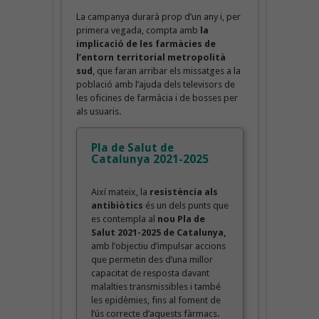
La campanya durarà prop d’un any i, per
primera vegada, compta amb
la
implicació de les farmàcies de
l’entorn territorial metropolità
sud
, que faran arribar els missatges a la
població amb l’ajuda dels televisors de
les oficines de farmàcia i de bosses per
als usuaris.
Pla de Salut de
Catalunya 2021-2025
Així mateix, la
resistència als
antibiòtics
és un dels punts que
es contempla al
nou Pla de
Salut 2021-2025 de Catalunya,
amb l’objectiu d’impulsar accions
que permetin des d’una millor
capacitat de resposta davant
malalties transmissibles i també
les epidèmies, fins al foment de
l’ús correcte d’aquests fàrmacs.