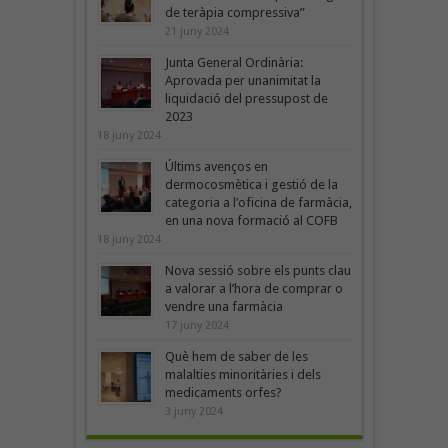
de teràpia compressiva”
21 juny 2024
Junta General Ordinària:
Aprovada per unanimitat la
liquidació del pressupost de
2023
18 juny 2024
Últims avenços en
dermocosmètica i gestió de la
categoria a l’oficina de farmàcia,
en una nova formació al COFB
18 juny 2024
Nova sessió sobre els punts clau
a valorar a l’hora de comprar o
vendre una farmàcia
17 juny 2024
Què hem de saber de les
malalties minoritàries i dels
medicaments orfes?
3 juny 2024