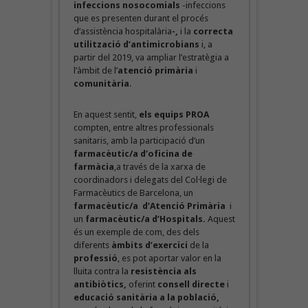
infeccions nosocomials
-infeccions
que es presenten durant el procés
d’assistència hospitalària
-,
i la
correcta
utilització d’antimicrobians
i, a
partir del 2019, va ampliar l’estratègia a
l’àmbit de l’
atenció primària
i
comunitària
.
En aquest sentit,
els equips PROA
compten, entre altres professionals
sanitaris, amb la participació d’un
farmacèutic/a d’oficina de
farmàcia
,a través de la xarxa de
coordinadors i delegats del Col·legi de
Farmacèutics de Barcelona, un
farmacèutic/a
d’Atenció Primària
i
un
farmacèutic/a d’Hospitals.
Aquest
és un exemple de com, des dels
diferents
àmbits d’exercici
de la
professió
, es pot aportar valor en la
lluita contra la
resistència als
antibiòtics,
oferint
consell directe
i
educació sanitària a la població,