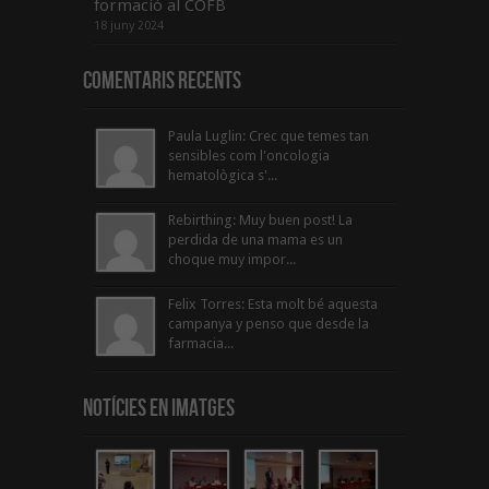
formació al COFB
18 juny 2024
Comentaris Recents
Paula Luglin: Crec que temes tan
sensibles com l'oncologia
hematològica s'...
Rebirthing: Muy buen post! La
perdida de una mama es un
choque muy impor...
Felix Torres: Esta molt bé aquesta
campanya y penso que desde la
farmacia...
Notícies en Imatges