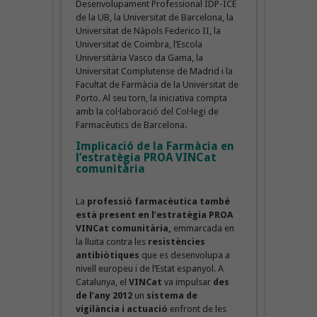
Desenvolupament Professional IDP-ICE
de la UB, la Universitat de Barcelona, la
Universitat de Nàpols Federico II, la
Universitat de Coimbra, l’Escola
Universitària Vasco da Gama, la
Universitat Complutense de Madrid i la
Facultat de Farmàcia de la Universitat de
Porto. Al seu torn, la iniciativa compta
amb la col·laboració del Col·legi de
Farmacèutics de Barcelona.
Implicació de la Farmàcia en
l’estratègia PROA VINCat
comunitària
La
professió farmacèutica també
està present en l’estratègia PROA
VINCat comunitària,
emmarcada en
la lluita contra les
resistències
antibiòtiques
que es desenvolupa a
nivell europeu i de l’Estat espanyol. A
Catalunya, el
VINCat
va impulsar
des
de l’any 2012
un
sistema de
vigilància i actuació
enfront de les