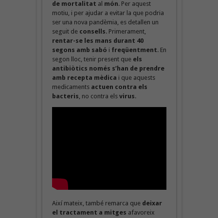
de mortalitat
al
món
. Per aquest
motiu, i per ajudar a evitar la que podria
ser una nova pandèmia, es detallen un
seguit de
consells
. Primerament,
rentar-se les mans durant 40
segons amb sabó
i
freqüentment
. En
segon lloc, tenir present que
els
antibiòtics només s’han de prendre
amb recepta mèdica
i que aquests
medicaments
actuen contra els
bacteris
, no contra els
virus
.
Així mateix, també remarca que
deixar
el tractament a mitges
afavoreix