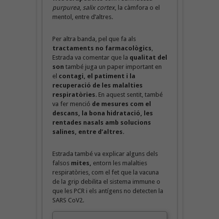
purpurea
,
salix cortex
, la càmfora o el
mentol, entre d’altres.
Per altra banda, pel que fa als
tractaments no farmacològics
,
Estrada va comentar que la
qualitat del
son
també juga un paper important en
el
contagi, el patiment i la
recuperació de les malalties
respiratòries
. En aquest sentit, també
va fer menció
de mesures com el
descans, la bona hidratació, les
rentades nasals amb solucions
salines, entre d’altres
.
Estrada també va explicar alguns dels
falsos
mites,
entorn les malalties
respiratòries, com el fet que la vacuna
de la grip debilita el sistema immune o
que les PCR i els antígens no detecten la
SARS CoV2.