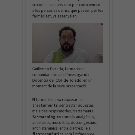
se com a sanitaris sinó per conscienciar
a les persones de risc que passen per les
farmàcies”, va assenyalar.
Guillermo Estrada, farmacèutic
comunitari i vocal d’Investigació i
Docència del COF de Toledo, en un
moment de la seva presentació.
El farmacèutic va repassar els
tractaments
per tractar aquestes
malalties respiratòries, tractaments
farmacològics
com els analgèsics,
anestèsics, mucolítics, descongestius,
antihistamínics, entre d’altres; i els
fitoterapèutics
com l’
echinaccea