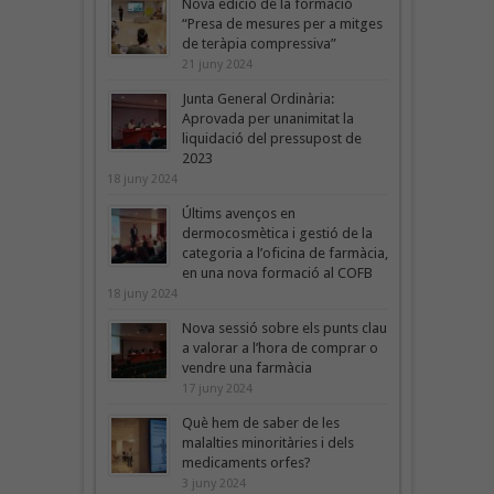
Nova edició de la formació
“Presa de mesures per a mitges
de teràpia compressiva”
21 juny 2024
Junta General Ordinària:
Aprovada per unanimitat la
liquidació del pressupost de
2023
18 juny 2024
Últims avenços en
dermocosmètica i gestió de la
categoria a l’oficina de farmàcia,
en una nova formació al COFB
18 juny 2024
Nova sessió sobre els punts clau
a valorar a l’hora de comprar o
vendre una farmàcia
17 juny 2024
Què hem de saber de les
malalties minoritàries i dels
medicaments orfes?
3 juny 2024