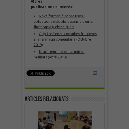
Altres
publicacions d’interès:
Nova formació sobre usos i
aplicacions dels olis essencials en la
fitoteràpia (Febrer 2022)
Grip i refredat: consultes freqüents
a la farmàcia comunitària (Octubre
2019)
Insuficiència venosa: mites i
realitats (Abril 2019)
Articles Relacionats