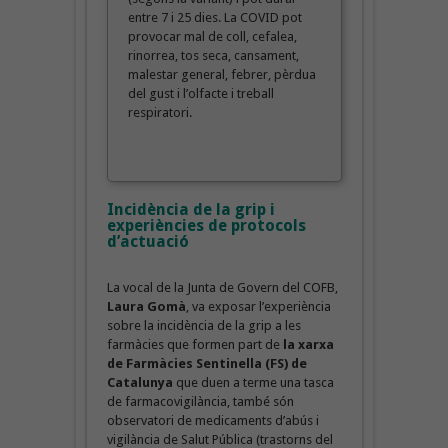
entre 7 i 25 dies. La COVID pot
provocar mal de coll, cefalea,
rinorrea, tos seca, cansament,
malestar general, febrer, pèrdua
del gust i l’olfacte i treball
respiratori.
Incidència de la grip i
experiències de protocols
d’actuació
La vocal de la Junta de Govern del COFB,
Laura Gomà
, va exposar l’experiència
sobre la incidència de la grip a les
farmàcies que formen part de
la xarxa
de Farmàcies Sentinella (FS) de
Catalunya
que duen a terme una tasca
de farmacovigilància, també són
observatori de medicaments d’abús i
vigilància de Salut Pública (trastorns del