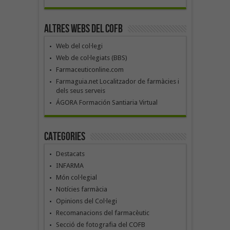
Altres webs del COFB
Web del col·legi
Web de col·legiats (BBS)
Farmaceuticonline.com
Farmaguia.net Localitzador de farmàcies i
dels seus serveis
ÁGORA Formación Santiaria Virtual
Categories
Destacats
INFARMA
Món col·legial
Notícies farmàcia
Opinions del Col·legi
Recomanacions del farmacèutic
Secció de fotografia del COFB