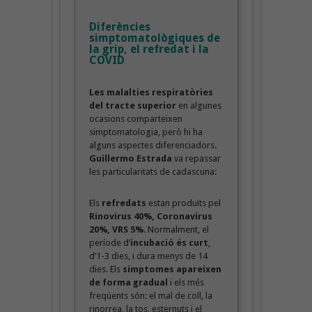
Diferències
simptomatològiques de
la grip, el refredat i la
COVID
Les malalties respiratòries
del tracte superior
en algunes
ocasions comparteixen
simptomatologia, però hi ha
alguns aspectes diferenciadors.
Guillermo Estrada
va repassar
les particularitats de cadascuna:
Els
refredats
estan produïts pel
Rinovirus 40%, Coronavirus
20%, VRS 5%
. Normalment, el
període d’
incubació és curt
,
d’1-3 dies, i dura menys de 14
dies. Els
símptomes apareixen
de forma gradual
i els més
freqüents són: el mal de coll, la
rinorrea, la tos, esternuts i el