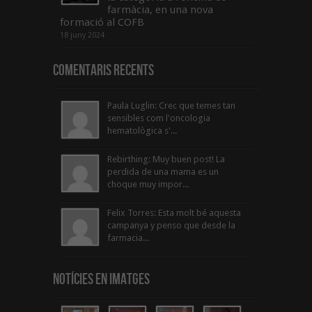
farmàcia, en una nova
formació al COFB
18 juny 2024
Comentaris Recents
Paula Luglin: Crec que temes tan
sensibles com l'oncologia
hematològica s'...
Rebirthing: Muy buen post! La
perdida de una mama es un
choque muy impor...
Felix Torres: Esta molt bé aquesta
campanya y penso que desde la
farmacia...
Notícies en Imatges