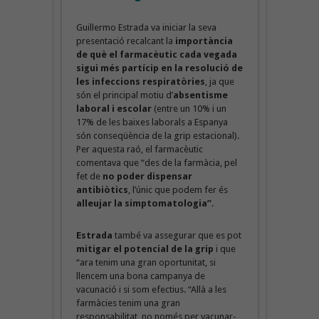
Guillermo Estrada va iniciar la seva
presentació recalcant la
importància
de què el farmacèutic cada vegada
sigui més partícip en la resolució de
les infeccions
respiratòries
, ja que
són el principal motiu d’
absentisme
laboral i escolar
(entre un 10% i un
17% de les baixes laborals a Espanya
són conseqüència de la grip estacional).
Per aquesta raó, el farmacèutic
comentava que “des de la farmàcia, pel
fet de
no poder dispensar
antibiòtics
, l’únic que podem fer és
alleujar la simptomatologia”
.
Estrada
també va assegurar que es pot
mitigar el potencial de la grip
i que
“ara tenim una gran oportunitat, si
llencem una bona campanya de
vacunació i si som efectius. “Allà a les
farmàcies tenim una gran
responsabilitat, no només per vacunar-