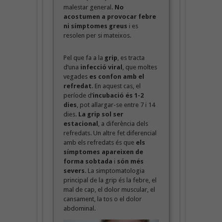
malestar general.
No
acostumen a provocar febre
ni símptomes greus
i es
resolen per si mateixos.
Pel que fa a la
grip
, es tracta
d’una
infecció viral
, que moltes
vegades
es confon amb el
refredat
. En aquest cas, el
període d’
incubació és 1-2
dies
, pot allargar-se entre 7 i 14
dies.
La grip sol ser
estacional
, a diferència dels
refredats. Un altre fet diferencial
amb els refredats és que
els
símptomes apareixen de
forma sobtada
i
són més
severs
. La simptomatologia
principal de la grip és la febre, el
mal de cap, el dolor muscular, el
cansament, la tos o el dolor
abdominal.