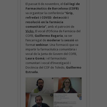
El passat 8 de novembre, el
Col·legi de
Farmacèutics de Barcelona (COFB)
va organitzar la conferència
“Grip,
refredat i COVID: detecció i
resolució en la farmàcia
comunitària”
, amb el patrocini de
Vicks
.
El vocal d’Oficina de Farmàcia del
COFB,
Guillermo Bagaria
, va ser
l’encarregat de
moderar
la
sessió
en
format
webinar
. Una formació que va
impartir la farmacèutica comunitària i
vocal de la Junta de Govern del COFB,
Laura Gomà
; i el farmacèutic
comunitari i vocal d’Investigació i
Docència del COF de Toledo,
Guillermo
Estrada
.