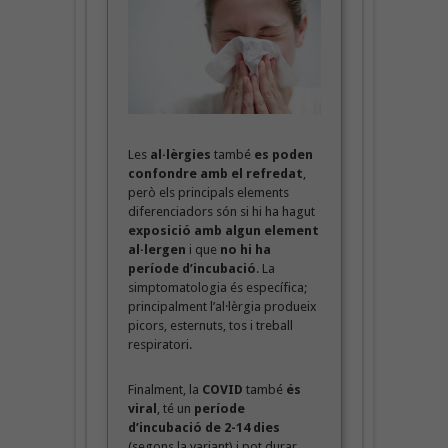
Les
al·lèrgies
també
es poden
confondre amb el refredat
,
però els principals elements
diferenciadors són si hi ha hagut
exposició amb algun element
al·lergen
i que
no hi ha
període d’incubació
. La
simptomatologia és específica;
principalment l’al·lèrgia produeix
picors, esternuts, tos i treball
respiratori.
Finalment, la
COVID
també
és
viral
, té un
període
d’incubació de 2-14 dies
(segons la variant) i pot durar