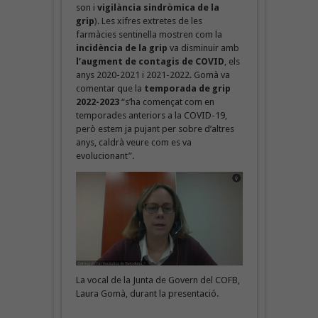
son i
vigilància sindròmica de la
grip
). Les xifres extretes de les
farmàcies sentinella mostren com la
incidència de la grip
va disminuir amb
l’augment de contagis de COVID
, els
anys 2020-2021 i 2021-2022. Gomà va
comentar que la
temporada de grip
2022-2023
“s’ha començat com en
temporades anteriors a la COVID-19,
però estem ja pujant per sobre d’altres
anys, caldrà veure com es va
evolucionant”.
La vocal de la Junta de Govern del COFB,
Laura Gomà, durant la presentació.