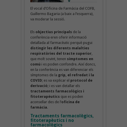
El vocal d’Oficina de Farmàcia del COFB,
Guillermo Bagaria (a baix a l’esquerra),
va moderar la sessió.
Els
objectius principals
de la
conferència eren oferir informació
detallada al farmacèutic perquè pugui
distingir les diferents malalties
respiratòries del tracte superior
,
que molt sovint, tenen
símptomes en
comú
i es poden confondre. Així doncs,
en la conferència es van diferenciar els
símptomes de la
grip, el refredat i la
COVID
; es va explicar el
protocol de
derivació
; i es van detallar els
tractaments farmacològics i
fitoterapèutics
que es poden
aconsellar des de l’
oficina de
farmàcia
.
Tractaments farmacològics,
fitoterapèutics i no
farmacològics