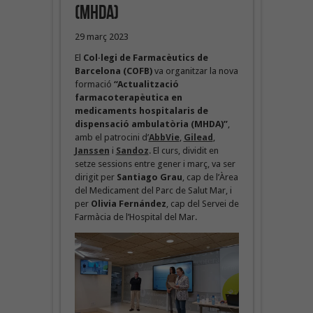
(MHDA)
29 març 2023
El
Col·legi de Farmacèutics de
Barcelona (COFB)
va organitzar la nova
formació
“Actualització
farmacoterapèutica en
medicaments hospitalaris de
dispensació ambulatòria (MHDA)”
,
amb el patrocini d’
AbbVie
,
Gilead
,
Janssen
i
Sandoz
. El curs, dividit en
setze sessions entre gener i març, va ser
dirigit per
Santiago Grau
, cap de l’Àrea
del Medicament del Parc de Salut Mar, i
per
Olivia Fernández
, cap del Servei de
Farmàcia de l’Hospital del Mar.