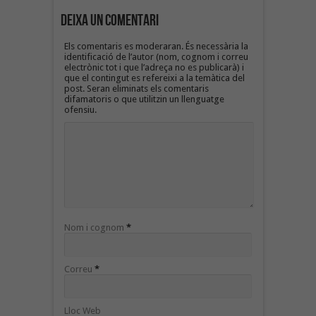
Deixa un Comentari
Els comentaris es moderaran. És necessària la
identificació de l’autor (nom, cognom i correu
electrònic tot i que l’adreça no es publicarà) i
que el contingut es refereixi a la temàtica del
post. Seran eliminats els comentaris
difamatoris o que utilitzin un llenguatge
ofensiu.
Nom i cognom
*
Correu
*
Lloc Web