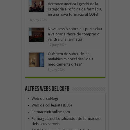
dermocosmètica i gestió de la
categoria a l’oficina de farmàcia,
en una nova formació al COFB
18 juny 2024
Nova sessió sobre els punts clau
a valorar a l’hora de comprar o
vendre una farmàcia
17 juny 2024
Què hem de saber de les
malalties minoritàries i dels
medicaments orfes?
3 juny 2024
Altres webs del COFB
Web del col·legi
Web de col·legiats (BBS)
Farmaceuticonline.com
Farmaguia.net Localitzador de farmàcies i
dels seus serveis