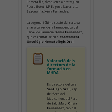
Primera fila, d’esquerra a dreta: Juan
Pedro Botet i Mª Eugenia Navarrete.
Segona fila: Xènia Fernández.
La segona, i última sessió del curs, va
anar a càrrec de la farmacèutica del
Servei de Farmàcia,
Xènia Fernández
,
que va centrar-se en el
tractament
Oncològic-Hematològic Oral
.
Valoració dels
directors de la
formació en
MHDA
Els directors del curs
Santiago Grau
, cap
de l’Àrea del
Medicament del Parc
de Salut Mar, i
Olivia
Fernández
, cap del