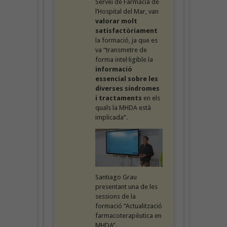
Servei de Farmàcia de
l’Hospital del Mar, van
valorar molt
satisfactòriament
la formació, ja que es
va “transmetre de
forma intel·ligible la
informació
essencial sobre les
diverses síndromes
i tractaments
en els
quals la MHDA està
implicada”.
Santiago Grau
presentant una de les
sessions de la
formació “Actualització
farmacoterapèutica en
MHDA”.