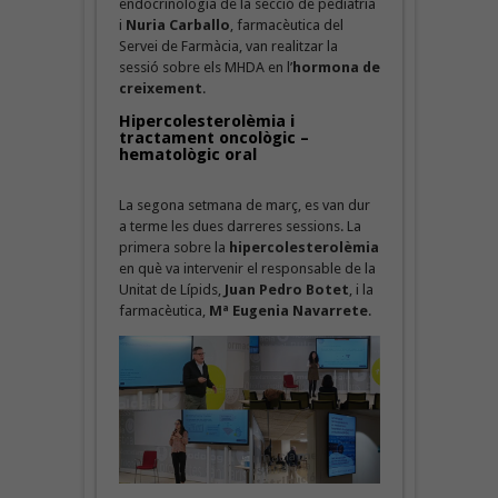
endocrinologia de la secció de pediatria
i
Nuria Carballo
, farmacèutica del
Servei de Farmàcia, van realitzar la
sessió sobre els MHDA en l’
hormona de
creixement
.
Hipercolesterolèmia i
tractament oncològic –
hematològic oral
La segona setmana de març, es van dur
a terme les dues darreres sessions. La
primera sobre la
hipercolesterolèmia
en què va intervenir el responsable de la
Unitat de Lípids,
Juan Pedro Botet
, i la
farmacèutica,
Mª Eugenia Navarrete
.