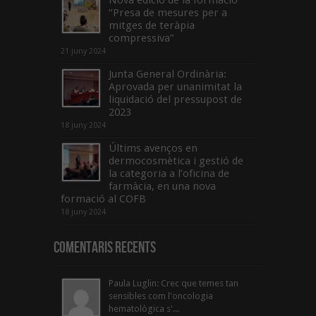
“Presa de mesures per a
mitges de teràpia
compressiva”
21 juny 2024
Junta General Ordinària:
Aprovada per unanimitat la
liquidació del pressupost de
2023
18 juny 2024
Últims avenços en
dermocosmètica i gestió de
la categoria a l’oficina de
farmàcia, en una nova
formació al COFB
18 juny 2024
Comentaris Recents
Paula Luglin: Crec que temes tan
sensibles com l'oncologia
hematològica s'...