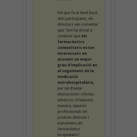
Pel que fa al
feed back
dels participants
,
els
directors van comentar
que “ens ha donat a
conèixer que
els
farmacèutics
comunitaris estan
interessats en
assumir un major
grau d’implicació en
el seguiment de la
medicació
extrahospitalària,
per tal d’evitar
interaccions i efectes
adversos. D’aquesta
manera, aquests
professionals els
podrien detectar i
transmetre als
farmacèutics
hospitalaris”.