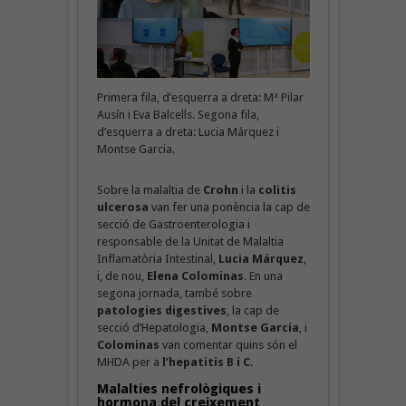
Primera fila, d’esquerra a dreta: Mª Pilar
Ausín i Eva Balcells. Segona fila,
d’esquerra a dreta: Lucia Márquez i
Montse Garcia.
Sobre la malaltia de
Crohn
i la
colitis
ulcerosa
van fer una ponència la cap de
secció de Gastroenterologia i
responsable de la Unitat de Malaltia
Inflamatòria Intestinal,
Lucia Márquez
,
i, de nou,
Elena Colominas
. En una
segona jornada, també sobre
patologies digestives
, la cap de
secció d’Hepatologia,
Montse García
, i
Colominas
van comentar quins són el
MHDA per a
l’hepatitis B i C
.
Malalties nefrològiques i
hormona del creixement