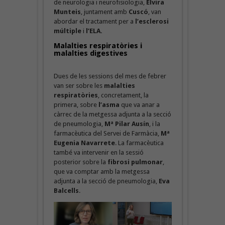
de neurologia i neurofisiologia,
Elvira
Munteis
, juntament amb
Cuscó
, van
abordar el tractament per a
l’esclerosi
múltiple
i
l’ELA.
Malalties respiratòries i
malalties digestives
Dues de les sessions del mes de febrer
van ser sobre les
malalties
respiratòries
, concretament, la
primera, sobre
l’asma
que va anar a
càrrec de la metgessa adjunta a la secció
de pneumologia,
Mª Pilar Ausín
, i la
farmacèutica del Servei de Farmàcia,
Mª
Eugenia Navarrete
. La farmacèutica
també va intervenir en la sessió
posterior sobre la
fibrosi pulmonar
,
que va comptar amb la metgessa
adjunta a la secció de pneumologia,
Eva
Balcells
.