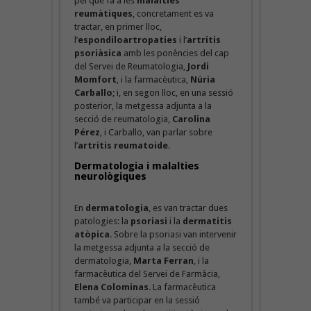
pel que fa a les
malalties
reumàtiques
, concretament es va
tractar, en primer lloc,
l’
espondiloartropaties
i l’
artritis
psoriàsica
amb les ponències del cap
del Servei de Reumatologia,
Jordi
Momfort
, i la farmacèutica,
Núria
Carballo
; i, en segon lloc, en una sessió
posterior, la metgessa adjunta a la
secció de reumatologia,
Carolina
Pérez
, i Carballo, van parlar sobre
l’
artritis reumatoide
.
Dermatologia i malalties
neurològiques
En
dermatologia
, es van tractar dues
patologies: la
psoriasi
i la
dermatitis
atòpica
. Sobre la psoriasi van intervenir
la metgessa adjunta a la secció de
dermatologia,
Marta Ferran
, i la
farmacèutica del Servei de Farmàcia,
Elena Colominas
. La farmacèutica
també va participar en la sessió