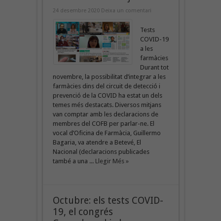
24 desembre 2020
Deixa un comentari
Tests
COVID-19
a les
farmàcies
Durant tot
novembre, la possibilitat d’integrar a les
farmàcies dins del circuit de detecció i
prevenció de la COVID ha estat un dels
temes més destacats. Diversos mitjans
van comptar amb les declaracions de
membres del COFB per parlar-ne. El
vocal d’Oficina de Farmàcia, Guillermo
Bagaria, va atendre a Betevé, El
Nacional (declaracions publicades
també a una ...
Llegir Més »
Octubre: els tests COVID-
19, el congrés