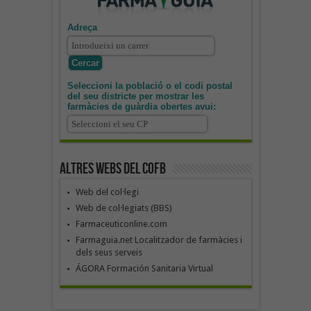
Adreça
Seleccioni la població o el codi postal
del seu districte per mostrar les
farmàcies de guàrdia obertes avui:
Altres webs del COFB
Web del col·legi
Web de col·legiats (BBS)
Farmaceuticonline.com
Farmaguia.net Localitzador de farmàcies i
dels seus serveis
ÁGORA Formación Sanitaria Virtual