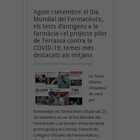
Agost i setembre: el Dia
Mundial del Farmacèutic,
els tests d’antígens a la
farmàcia i el projecte pilot
de Terrassa contra la
COVID-19, temes més
destacats als mitjans
20 octubre 2020
Deixa un comentari
La Torre
Glòries
s’il·lumina
de verd
per
homenatjar els farmacèutics El passat 25
de setembre va ser el Dia Mundial del
Farmacèutic i, en el marc d’una iniciativa
promoguda pel Consejo General de
Colegios Oficiales de Farmacéuticos,