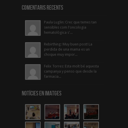
Comentaris Recents
Paula Luglin: Crec que temes tan
sensibles com l'oncologia
hematològica s'...
Rebirthing: Muy buen post! La
perdida de una mama es un
choque muy impor...
Felix Torres: Esta molt bé aquesta
campanya y penso que desde la
farmacia...
Notícies en Imatges