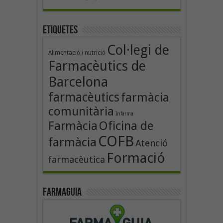
Etiquetes
Col·legi de
Alimentació i nutrició
Farmacèutics de
Barcelona
farmacèutics
farmàcia
comunitària
Infarma
Oficina de
Farmàcia
COFB
farmàcia
Atenció
Formació
farmacèutica
Farmaguia