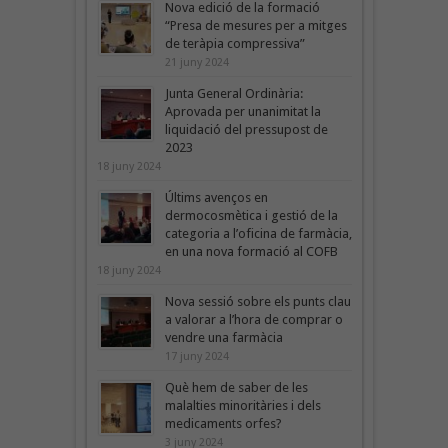
Nova edició de la formació
“Presa de mesures per a mitges
de teràpia compressiva”
21 juny 2024
Junta General Ordinària:
Aprovada per unanimitat la
liquidació del pressupost de
2023
18 juny 2024
Últims avenços en
dermocosmètica i gestió de la
categoria a l’oficina de farmàcia,
en una nova formació al COFB
18 juny 2024
Nova sessió sobre els punts clau
a valorar a l’hora de comprar o
vendre una farmàcia
17 juny 2024
Què hem de saber de les
malalties minoritàries i dels
medicaments orfes?
3 juny 2024