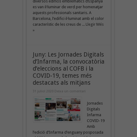
diversos edificis emblemàtics d’Espanya
es van il·luminar de verd per homenatjar
aquests professionals sanitaris. A
Barcelona, l’edifici il·luminat amb el color
característic de les creus de ...
Llegir Més
»
Juny: Les Jornades Digitals
d’Infarma, la convocatòria
d’eleccions al COFB i la
COVID-19, temes més
destacats als mitjans
31 juliol 2020
Deixa un comentari
Jornades
Digitals
Infarma
COVID-19
Amb
l’edició d’Infarma d’enguany posposada