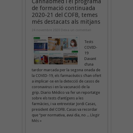
Cannabmed i el programa
de formació continuada
2020-21 del COFB, temes
més destacats als mitjans
24 novembre 2020
Deixa un comentari
Tests
COVID-
19
Davant
d’una
tardor marcada per la segona onada de
la COVID-19, els farmacèutics s’han ofert
a implicar-se en la detecció de casos de
coronavirus i en la vacunació de la
grip. Diario Médico va fer un reportatge
sobre els tests d’antígens a les
farmàcies, i va entrevistar Jordi Casas,
president del COFB. Casas va recordar
que “per normativa, avui dia, no ...
Llegir
Més »