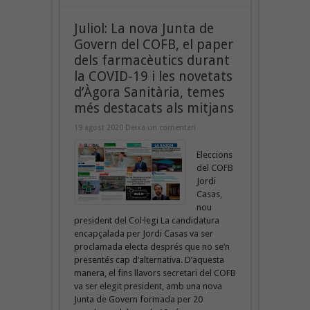
Juliol: La nova Junta de
Govern del COFB, el paper
dels farmacèutics durant
la COVID-19 i les novetats
d’Àgora Sanitària, temes
més destacats als mitjans
19 agost 2020
Deixa un comentari
Eleccions
del COFB
Jordi
Casas,
nou
president del Col·legi La candidatura
encapçalada per Jordi Casas va ser
proclamada electa després que no se’n
presentés cap d’alternativa. D’aquesta
manera, el fins llavors secretari del COFB
va ser elegit president, amb una nova
Junta de Govern formada per 20