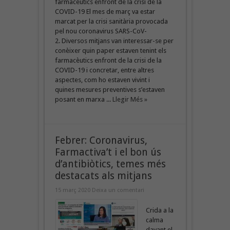
farmacèutics enfront de la crisi de la
COVID-19 El mes de març va estar
marcat per la crisi sanitària provocada
pel nou coronavirus SARS-CoV-
2. Diversos mitjans van interessar-se per
conèixer quin paper estaven tenint els
farmacèutics enfront de la crisi de la
COVID-19 i concretar, entre altres
aspectes, com ho estaven vivint i
quines mesures preventives s’estaven
posant en marxa ...
Llegir Més »
Febrer: Coronavirus,
Farmactiva’t i el bon ús
d’antibiòtics, temes més
destacats als mitjans
15 març 2020
Deixa un comentari
Crida a la
calma
davant el