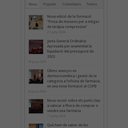
Nous
Popular
Comentaris
Temes
Nova edició de la formació
“Presa de mesures per a mitges
de teràpia compressiva”
21 juny 2024
Junta General Ordinària:
Aprovada per unanimitat la
liquidació del pressupost de
2023
18 juny 2024
Últims avenços en
dermocosmètica i gestió de la
categoria a l’oficina de farmàcia,
en una nova formació al COFB
18 juny 2024
Nova sessió sobre els punts clau
a valorar a l’hora de comprar o
vendre una farmàcia
17 juny 2024
Què hem de saber de les