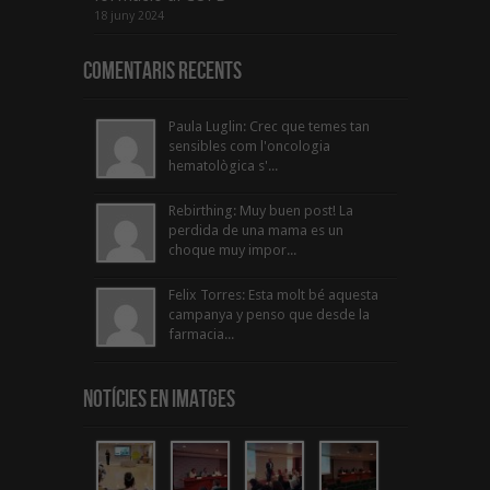
18 juny 2024
Comentaris Recents
Paula Luglin: Crec que temes tan
sensibles com l'oncologia
hematològica s'...
Rebirthing: Muy buen post! La
perdida de una mama es un
choque muy impor...
Felix Torres: Esta molt bé aquesta
campanya y penso que desde la
farmacia...
Notícies en Imatges