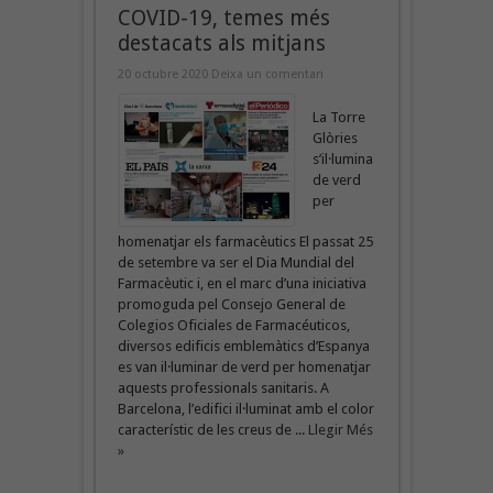
COVID-19, temes més
destacats als mitjans
20 octubre 2020
Deixa un comentari
La Torre
Glòries
s’il·lumina
de verd
per
homenatjar els farmacèutics El passat 25
de setembre va ser el Dia Mundial del
Farmacèutic i, en el marc d’una iniciativa
promoguda pel Consejo General de
Colegios Oficiales de Farmacéuticos,
diversos edificis emblemàtics d’Espanya
es van il·luminar de verd per homenatjar
aquests professionals sanitaris. A
Barcelona, l’edifici il·luminat amb el color
característic de les creus de ...
Llegir Més
»