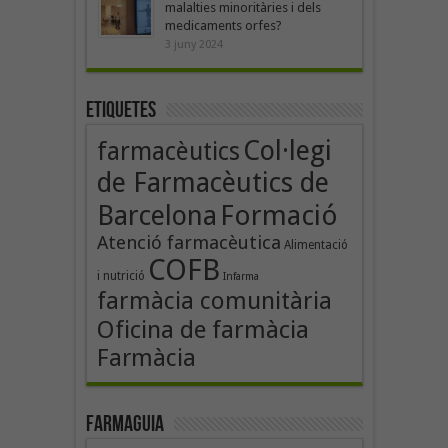
malalties minoritàries i dels
medicaments orfes?
3 juny 2024
Etiquetes
Col·legi
farmacèutics
de Farmacèutics de
Formació
Barcelona
Atenció farmacèutica
Alimentació
COFB
i nutrició
Infarma
farmàcia comunitària
Oficina de farmàcia
Farmàcia
Farmaguia