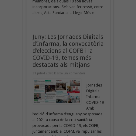
membres, dels quals 10 són noves
incorporacions. Se’n van fer ressò, entre
altres, Acta Sanitaria, ...
Llegir Més »
Juny: Les Jornades Digitals
d’Infarma, la convocatòria
d’eleccions al COFB i la
COVID-19, temes més
destacats als mitjans
31 juliol 2020
Deixa un comentari
Jornades
Digitals
Infarma
COVID-19
Amb
l’edició d’Infarma d’enguany posposada
al 2021 a causa de la crisi sanitària
provocada per la COVID-19, els COFB,
juntament amb el COFM, va impulsar les