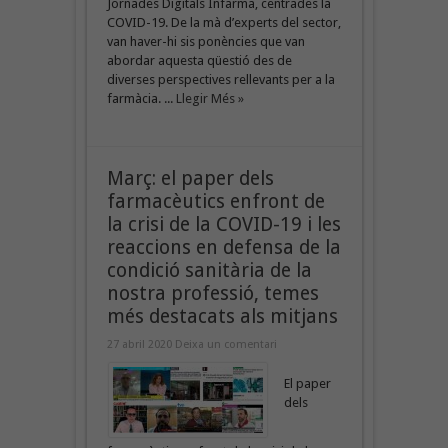
Jornades Digitals Infarma, centrades la
COVID-19. De la mà d’experts del sector,
van haver-hi sis ponències que van
abordar aquesta qüestió des de
diverses perspectives rellevants per a la
farmàcia. ...
Llegir Més »
Març: el paper dels
farmacèutics enfront de
la crisi de la COVID-19 i les
reaccions en defensa de la
condició sanitària de la
nostra professió, temes
més destacats als mitjans
27 abril 2020
Deixa un comentari
El paper
dels