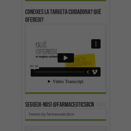
Coneixes la targeta cuidadora? Què
ofereix?
SEGUEIX-NOS! @farmaceuticsbcn
Tweets by farmaceuticsbcn