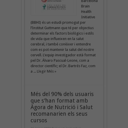
Barcelona
Brain
Health
Initiative
(BBHI) és un estudi promogut per
l’Institut Guttmann que té per objectius
determinar els factors biològics i estils
de vida que influeixen en la salut
cerebral, i també conèixer i entendre
com es pot mantenir la salut del nostre
cervell. L’equip investigador està format
pel Dr. Álvaro Pascual-Leone, com a
director científic; el Dr. Bartrés Faz, com
a ...
Llegir Més »
Més del 90% dels usuaris
que s’han format amb
Àgora de Nutrició i Salut
recomanarien els seus
cursos