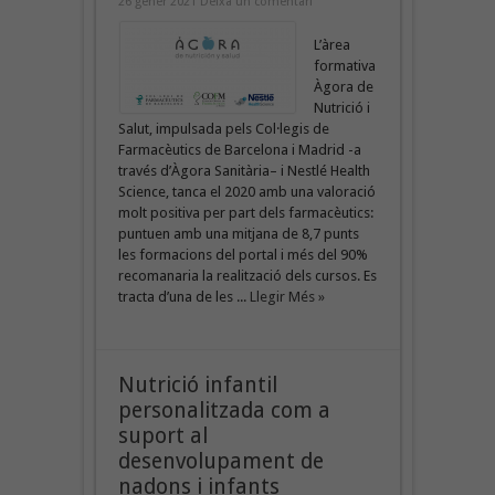
26 gener 2021
Deixa un comentari
L’àrea
formativa
Àgora de
Nutrició i
Salut, impulsada pels Col·legis de
Farmacèutics de Barcelona i Madrid -a
través d’Àgora Sanitària– i Nestlé Health
Science, tanca el 2020 amb una valoració
molt positiva per part dels farmacèutics:
puntuen amb una mitjana de 8,7 punts
les formacions del portal i més del 90%
recomanaria la realització dels cursos. Es
tracta d’una de les ...
Llegir Més »
Nutrició infantil
personalitzada com a
suport al
desenvolupament de
nadons i infants