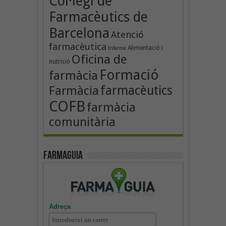
Col·legi de
Farmacèutics de
Barcelona
Atenció
farmacèutica
Alimentació i
Infarma
Oficina de
nutrició
Formació
farmàcia
farmacèutics
Farmàcia
COFB
farmàcia
comunitària
Farmaguia
Adreça