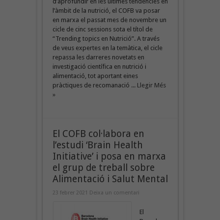
d’aprofundir en les últimes tendències en
l’àmbit de la nutrició, el COFB va posar
en marxa el passat mes de novembre un
cicle de cinc sessions sota el títol de
“Trending topics en Nutrició”. A través
de veus expertes en la temàtica, el cicle
repassa les darreres novetats en
investigació científica en nutrició i
alimentació, tot aportant eines
pràctiques de recomanació ...
Llegir Més
»
El COFB col·labora en
l’estudi ‘Brain Health
Initiative’ i posa en marxa
el grup de treball sobre
Alimentació i Salut Mental
23 febrer 2021
Deixa un comentari
El