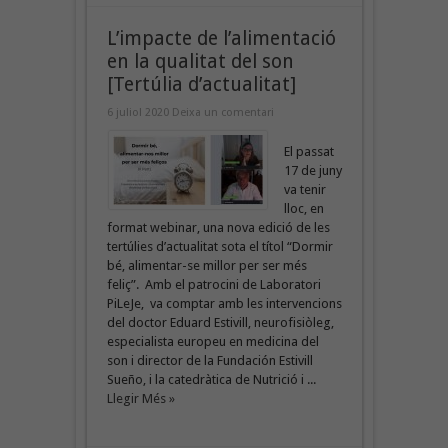
L’impacte de l’alimentació
en la qualitat del son
[Tertúlia d’actualitat]
6 juliol 2020
Deixa un comentari
El passat
17 de juny
va tenir
lloc, en
format webinar, una nova edició de les
tertúlies d’actualitat sota el títol “Dormir
bé, alimentar-se millor per ser més
feliç”. Amb el patrocini de Laboratori
PiLeJe, va comptar amb les intervencions
del doctor Eduard Estivill, neurofisiòleg,
especialista europeu en medicina del
son i director de la Fundación Estivill
Sueño, i la catedràtica de Nutrició i ...
Llegir Més »