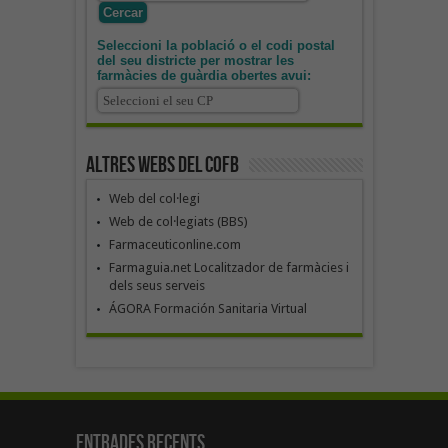
Seleccioni la població o el codi postal
del seu districte per mostrar les
farmàcies de guàrdia obertes avui:
Altres webs del COFB
Web del col·legi
Web de col·legiats (BBS)
Farmaceuticonline.com
Farmaguia.net Localitzador de farmàcies i
dels seus serveis
ÁGORA Formación Sanitaria Virtual
Entrades recents