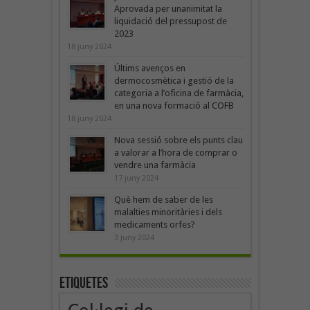
Aprovada per unanimitat la
liquidació del pressupost de
2023
18 juny 2024
Últims avenços en
dermocosmètica i gestió de la
categoria a l’oficina de farmàcia,
en una nova formació al COFB
18 juny 2024
Nova sessió sobre els punts clau
a valorar a l’hora de comprar o
vendre una farmàcia
17 juny 2024
Què hem de saber de les
malalties minoritàries i dels
medicaments orfes?
3 juny 2024
Etiquetes