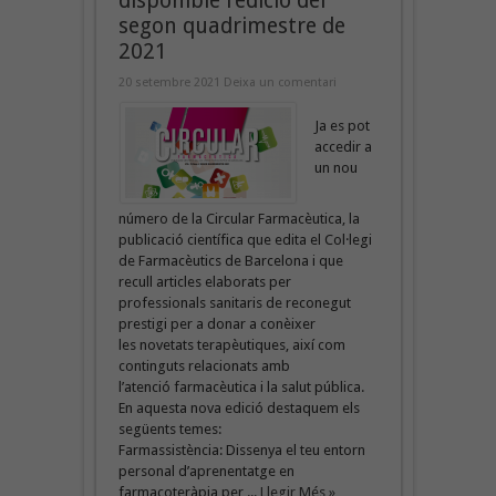
disponible l’edició del
segon quadrimestre de
2021
20 setembre 2021
Deixa un comentari
Ja es pot
accedir a
un nou
número de la Circular Farmacèutica, la
publicació científica que edita el Col·legi
de Farmacèutics de Barcelona i que
recull articles elaborats per
professionals sanitaris de reconegut
prestigi per a donar a conèixer
les novetats terapèutiques, així com
continguts relacionats amb
l’atenció farmacèutica i la salut pública.
En aquesta nova edició destaquem els
següents temes:
Farmassistència: Dissenya el teu entorn
personal d’aprenentatge en
farmacoteràpia per ...
Llegir Més »