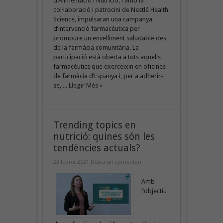
d’Alimentació i Nutrició, i amb la
col·laboració i patrocini de Nestlé Health
Science, impulsaran una campanya
d’intervenció farmacèutica per
promoure un envelliment saludable des
de la farmàcia comunitària. La
participació està oberta a tots aquells
farmacèutics que exerceixin en oficines
de farmàcia d’Espanya i, per a adherir-
se, ...
Llegir Més »
Trending topics en
nutrició: quines són les
tendències actuals?
23 febrer 2021
Deixa un comentari
Amb
l’objectiu