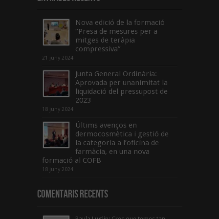
Nova edició de la formació
“Presa de mesures per a
mitges de teràpia
compressiva”
21 juny 2024
Junta General Ordinària:
Aprovada per unanimitat la
liquidació del pressupost de
2023
18 juny 2024
Últims avenços en
dermocosmètica i gestió de
la categoria a l’oficina de
farmàcia, en una nova
formació al COFB
18 juny 2024
Comentaris Recents
Paula Luglin: Crec que temes tan