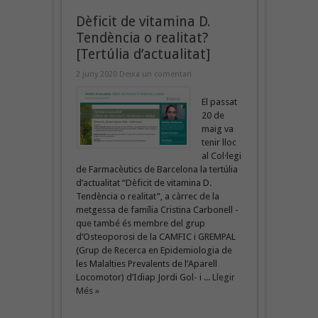
Dèficit de vitamina D.
Tendència o realitat?
[Tertúlia d’actualitat]
2 juny 2020
Deixa un comentari
El passat
20 de
maig va
tenir lloc
al Col·legi
de Farmacèutics de Barcelona la tertúlia
d’actualitat “Dèficit de vitamina D.
Tendència o realitat”, a càrrec de la
metgessa de família Cristina Carbonell -
que també és membre del grup
d’Osteoporosi de la CAMFIC i GREMPAL
(Grup de Recerca en Epidemiologia de
les Malalties Prevalents de l’Aparell
Locomotor) d’Idiap Jordi Gol- i ...
Llegir
Més »