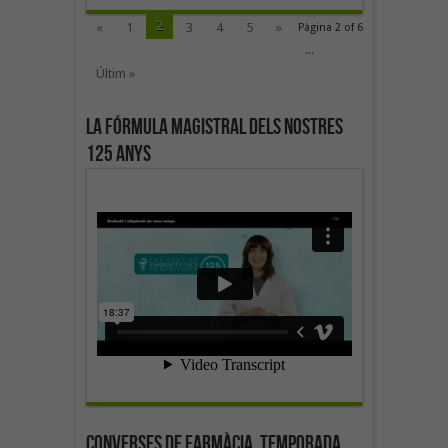
2
«
1
3
4
5
»
Pàgina 2 of 6
...
Últim »
La fórmula magistral dels nostres
125 anys
Converses de farmàcia. Temporada