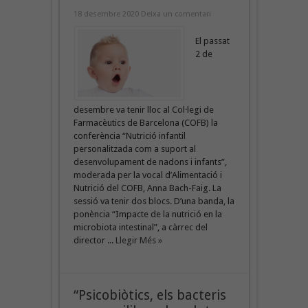
18 desembre 2020
Deixa un comentari
El passat
2 de
desembre va tenir lloc al Col·legi de
Farmacèutics de Barcelona (COFB) la
conferència “Nutrició infantil
personalitzada com a suport al
desenvolupament de nadons i infants”,
moderada per la vocal d’Alimentació i
Nutrició del COFB, Anna Bach-Faig. La
sessió va tenir dos blocs. D’una banda, la
ponència “Impacte de la nutrició en la
microbiota intestinal”, a càrrec del
director ...
Llegir Més »
“Psicobiòtics, els bacteris