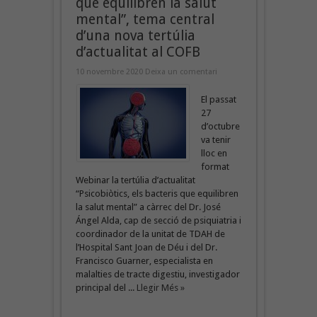
que equilibren la salut
mental”, tema central
d’una nova tertúlia
d’actualitat al COFB
10 novembre 2020
Deixa un comentari
El passat
27
d’octubre
va tenir
lloc en
format
Webinar la tertúlia d’actualitat
“Psicobiòtics, els bacteris que equilibren
la salut mental” a càrrec del Dr. José
Ángel Alda, cap de secció de psiquiatria i
coordinador de la unitat de TDAH de
l’Hospital Sant Joan de Déu i del Dr.
Francisco Guarner, especialista en
malalties de tracte digestiu, investigador
principal del ...
Llegir Més »