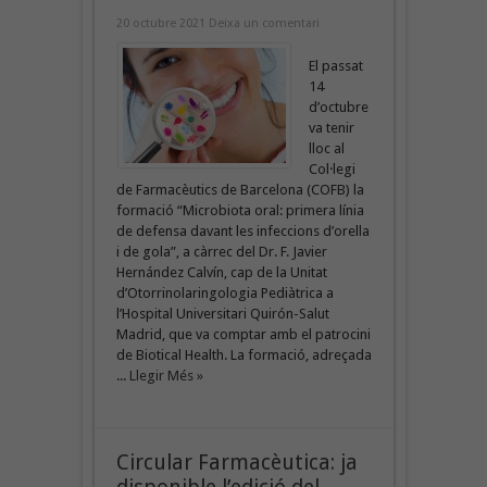
20 octubre 2021
Deixa un comentari
El passat
14
d’octubre
va tenir
lloc al
Col·legi
de Farmacèutics de Barcelona (COFB) la
formació “Microbiota oral: primera línia
de defensa davant les infeccions d’orella
i de gola”, a càrrec del Dr. F. Javier
Hernández Calvín, cap de la Unitat
d’Otorrinolaringologia Pediàtrica a
l’Hospital Universitari Quirón-Salut
Madrid, que va comptar amb el patrocini
de Biotical Health. La formació, adreçada
...
Llegir Més »
Circular Farmacèutica: ja