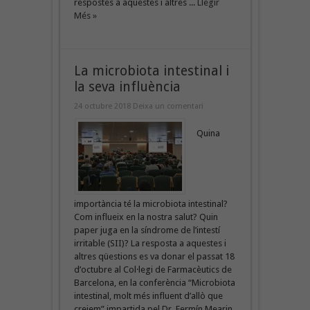
respostes a aquestes i altres ...
Llegir
Més »
La microbiota intestinal i
la seva influència
24 octubre 2018
Deixa un comentari
Quina
importància té la microbiota intestinal?
Com influeix en la nostra salut? Quin
paper juga en la síndrome de l’intestí
irritable (SII)? La resposta a aquestes i
altres qüestions es va donar el passat 18
d’octubre al Col·legi de Farmacèutics de
Barcelona, en la conferència “Microbiota
intestinal, molt més influent d’allò que
creiem” impartida pel Dr. Fermín Mearin,