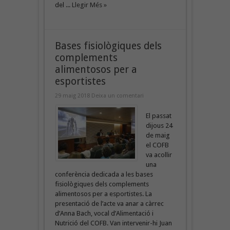
del ...
Llegir Més »
Bases fisiològiques dels
complements
alimentosos per a
esportistes
29 maig 2018
Deixa un comentari
El passat
dijous 24
de maig
el COFB
va acollir
una
conferència dedicada a les bases
fisiològiques dels complements
alimentosos per a esportistes. La
presentació de l’acte va anar a càrrec
d’Anna Bach, vocal d’Alimentació i
Nutrició del COFB. Van intervenir-hi Juan