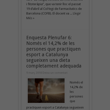
i fitoteràpia”, que va tenir lloc el passat
19 d’abril al Col·legi de Farmacèutics de
Barcelona (COFB). El docent va ...
Llegir
Més »
Enquesta Plenufar 6:
Només el 14,2% de les
persones que practiquen
esport a Catalunya
segueixen una dieta
completament adequada
9 març 2018
Deixa un comentari
Només el
14,2% de
les
persones
que
practiquen esport a Catalunya segueixen