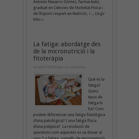
Antonio Navarro Gómez, farmacèutic,
graduat en Ciències de l’Activitat Física i
de l’Esport i expert en Nutrició, i ...
Llegir
Més »
La fatiga: abordatge des
de la micronutrició i la
fitoteràpia
24 abril 2018
Deixa un comentari
Què és la
fatiga?
Quins
tipus de
fatiga hi
ha? Com
podem diferenciar una fatiga fisiològica
d’una patològica? I una fatiga física
d’una psíquica? La resolució de
qüestions com aquestes es va donar al
curs “La fatiga, consells de micronutrició