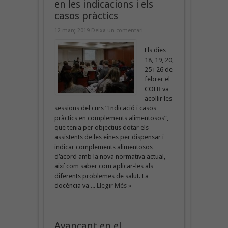
en les indicacions i els
casos pràctics
12 març 2019
Deixa un comentari
Els dies
18, 19, 20,
25 i 26 de
febrer el
COFB va
acollir les
sessions del curs “Indicació i casos
pràctics en complements alimentosos”,
que tenia per objectius dotar els
assistents de les eines per dispensar i
indicar complements alimentosos
d’acord amb la nova normativa actual,
així com saber com aplicar-les als
diferents problemes de salut. La
docència va ...
Llegir Més »
Avançant en el