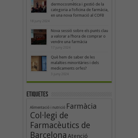
dermocosmètica i gestió de la
categoria a l’oficina de farmàcia,
en una nova formació al COFB
18 juny 2024
Nova sessió sobre els punts clau
a valorar a l’hora de comprar o
vendre una farmàcia
17 juny 2024
Què hem de saber de les
malalties minoritàries i dels
medicaments orfes?
3 juny 2024
Etiquetes
Farmàcia
Alimentació i nutrició
Col·legi de
Farmacèutics de
Barcelona
Atenció