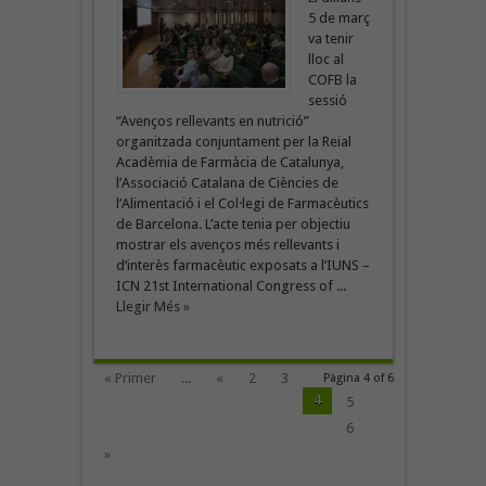
5 de març
va tenir
lloc al
COFB la
sessió
“Avenços rellevants en nutrició”
organitzada conjuntament per la Reial
Acadèmia de Farmàcia de Catalunya,
l’Associació Catalana de Ciències de
l’Alimentació i el Col·legi de Farmacèutics
de Barcelona. L’acte tenia per objectiu
mostrar els avenços més rellevants i
d’interès farmacèutic exposats a l’IUNS –
ICN 21st International Congress of ...
Llegir Més »
« Primer
...
«
2
3
Pàgina 4 of 6
4
5
6
»