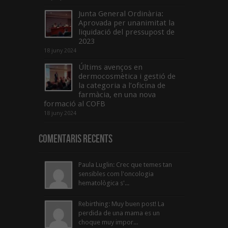
Junta General Ordinària:
Aprovada per unanimitat la
liquidació del pressupost de
2023
18 juny 2024
Últims avenços en
dermocosmètica i gestió de
la categoria a l’oficina de
farmàcia, en una nova
formació al COFB
18 juny 2024
Comentaris Recents
Paula Luglin: Crec que temes tan
sensibles com l'oncologia
hematològica s'...
Rebirthing: Muy buen post! La
perdida de una mama es un
choque muy impor...