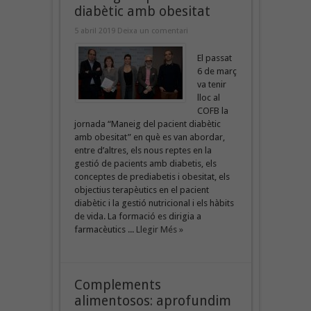
diabètic amb obesitat
5 abril 2019
Deixa un comentari
El passat
6 de març
va tenir
lloc al
COFB la
jornada “Maneig del pacient diabètic
amb obesitat” en què es van abordar,
entre d’altres, els nous reptes en la
gestió de pacients amb diabetis, els
conceptes de prediabetis i obesitat, els
objectius terapèutics en el pacient
diabètic i la gestió nutricional i els hàbits
de vida. La formació es dirigia a
farmacèutics ...
Llegir Més »
Complements
alimentosos: aprofundim