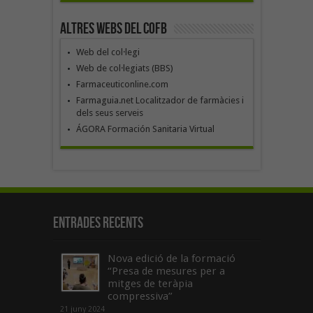
Altres webs del COFB
Web del col·legi
Web de col·legiats (BBS)
Farmaceuticonline.com
Farmaguia.net Localitzador de farmàcies i
dels seus serveis
ÁGORA Formación Sanitaria Virtual
Entrades recents
Nova edició de la formació
“Presa de mesures per a
mitges de teràpia
compressiva”
21 juny 2024