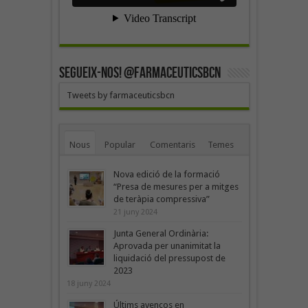
SEGUEIX-NOS! @farmaceuticsbcn
Tweets by farmaceuticsbcn
Nous
Popular
Comentaris
Temes
Nova edició de la formació
“Presa de mesures per a mitges
de teràpia compressiva”
21 juny 2024
Junta General Ordinària:
Aprovada per unanimitat la
liquidació del pressupost de
2023
18 juny 2024
Últims avenços en