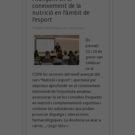
coneixement de la
nutrició en l’àmbit de
l’esport
5 febrer 2019
Deixa un comentari
Els
passats
22 i 24 de
gener van
celebrar-
se al
COFB les sessions del nivell avançat del
curs “Nutrició i esport”, que tenia per
objectius aprofundir en el coneixement
nutricional de l’esportista amateur,
assessorar-lo en les consultes freqüents
en nutrició i complementació esportiva i
conèixer les substàncies que poden
provocar dopatge i interaccions
farmacològiques. La docència va anar a
càrrec ...
Llegir Més »