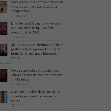
Nova edició de la formació “Presa de
mesures per a mitges de teràpia
compressiva”
21 juny 2024
Junta General Ordinària: Aprovada
per unanimitat la liquidació del
pressupost de 2023
18 juny 2024
Últims avenços en dermocosmètica i
gestió de la categoria a l’oficina de
farmàcia, en una nova formació al
COFB
uny 2024
Nova sessió sobre els punts clau a
valorar a l’hora de comprar o vendre
una farmàcia
17 juny 2024
Què hem de saber de les malalties
minoritàries i dels medicaments
orfes?
3 juny 2024