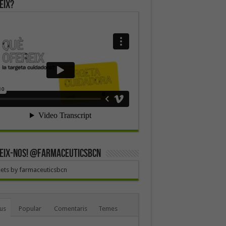
eix?
EIX-NOS! @farmaceuticsbcn
ets by farmaceuticsbcn
us
Popular
Comentaris
Temes