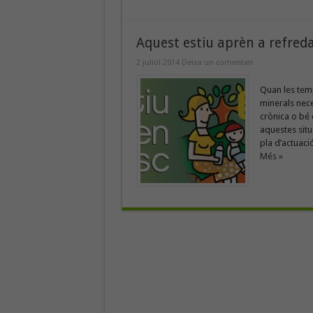
Aquest estiu aprèn a refreda
2 juliol 2014
Deixa un comentari
Quan les temp
minerals nece
crònica o bé 
aquestes situ
pla d’actuaci
Més »