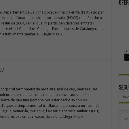
ofer
l Departament de Salut ha posat en marxa el Pla d’actuació per
efectes de l’onada de calor sobre la salut (POCS) que s’ha dut a
’estiu de 2004, i en el qual hi participen diverses entitats i
ntre ells el Consell de Col·legis Farmacèutics de Catalunya. Les
 establiments sanitaris ...
Llegir Més »
o?
SEGU
corporal termometrada molt alta, mal de cap, nàusees, set
nolència, pèrdua del coneixement o convulsions… són
Twe
alerta de que una persona pot estar patint un cop de
 d’aquests símptomes, cal traslladar la persona a un lloc més
i aigua, ventar-la, mullar-la, i avisar als serveis sanitaris (061).
ratures extremes i l’excés de calor ...
Llegir Més »
No