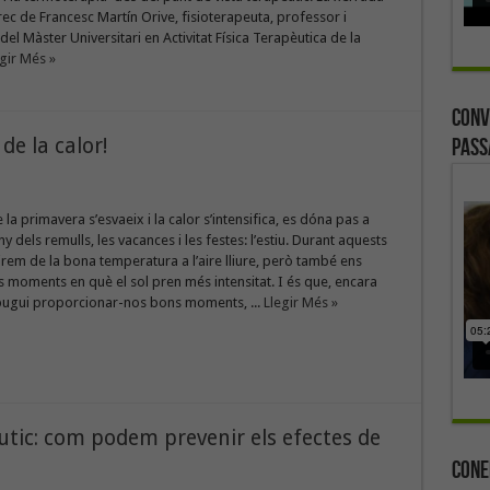
rec de Francesc Martín Orive, fisioterapeuta, professor i
el Màster Universitari en Activitat Física Terapèutica de la
gir Més »
Conv
de la calor!
Pass
la primavera s’esvaeix i la calor s’intensifica, es dóna pas a
ny dels remulls, les vacances i les festes: l’estiu. Durant aquests
em de la bona temperatura a l’aire lliure, però també ens
 moments en què el sol pren més intensitat. I és que, encara
 pugui proporcionar-nos bons moments, ...
Llegir Més »
tic: com podem prevenir els efectes de
Cone