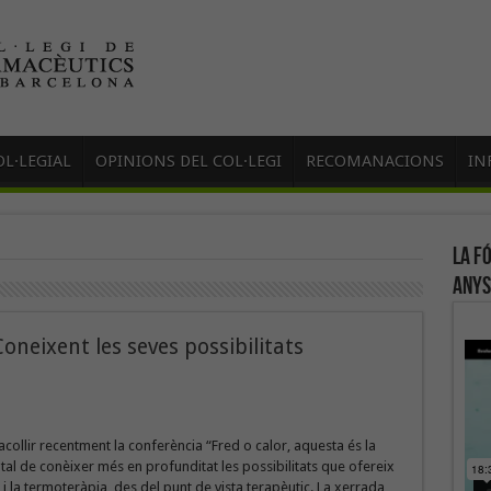
L·LEGIAL
OPINIONS DEL COL·LEGI
RECOMANACIONS
IN
La f
anys
oneixent les seves possibilitats
 acollir recentment la conferència “Fred o calor, aquesta és la
 tal de conèixer més en profunditat les possibilitats que ofereix
a i la termoteràpia des del punt de vista terapèutic. La xerrada