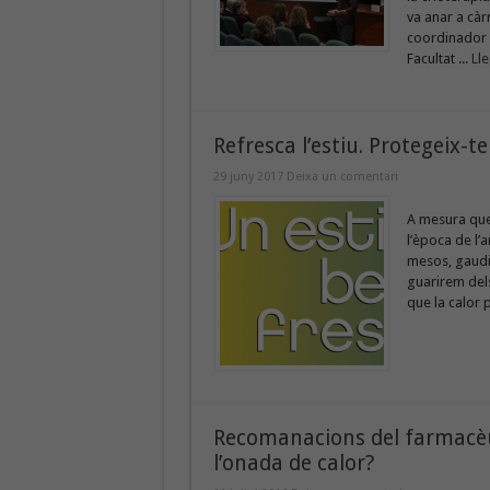
va anar a càr
coordinador d
Facultat ...
Lle
Refresca l’estiu. Protegeix-te 
29 juny 2017
Deixa un comentari
A mesura que 
l’època de l’a
mesos, gaudir
guarirem dels
que la calor
Recomanacions del farmacèu
l’onada de calor?