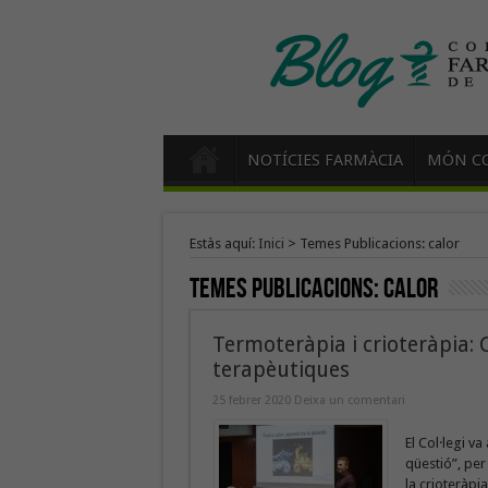
NOTÍCIES FARMÀCIA
MÓN CO
Estàs aquí:
Inici
>
Temes Publicacions: calor
Temes Publicacions:
calor
Termoteràpia i crioteràpia: C
terapèutiques
25 febrer 2020
Deixa un comentari
El Col·legi va
qüestió”, per
la crioteràpi