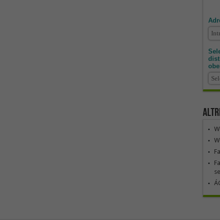
Adr
Sele
dis
obe
Altr
We
We
F
Fa
se
ÁG