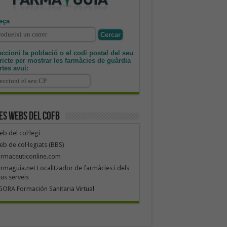
eça
ccioni la població o el codi postal del seu
tricte per mostrar les farmàcies de guàrdia
rtes avui:
es webs del COFB
b del col·legi
b de col·legiats (BBS)
armaceuticonline.com
rmaguia.net Localitzador de farmàcies i dels
us serveis
ORA Formación Sanitaria Virtual