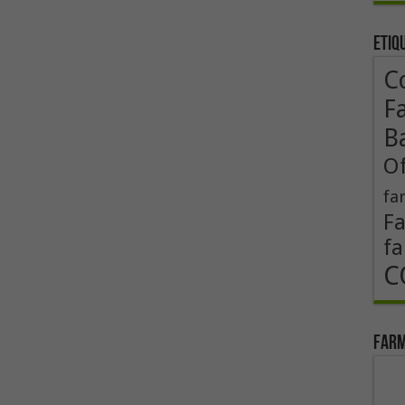
Etiq
Co
F
B
Of
fa
F
fa
C
Farm