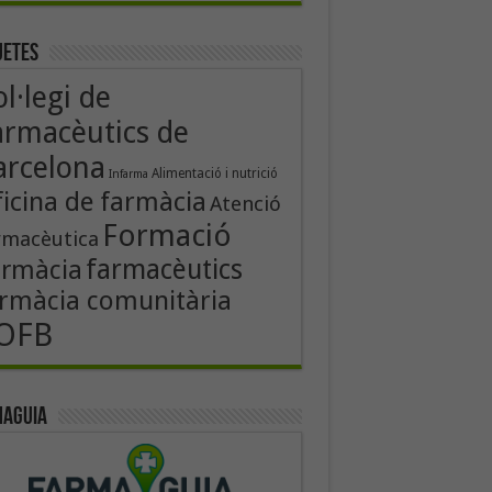
uetes
l·legi de
armacèutics de
arcelona
Alimentació i nutrició
Infarma
icina de farmàcia
Atenció
Formació
rmacèutica
farmacèutics
armàcia
rmàcia comunitària
OFB
aguia