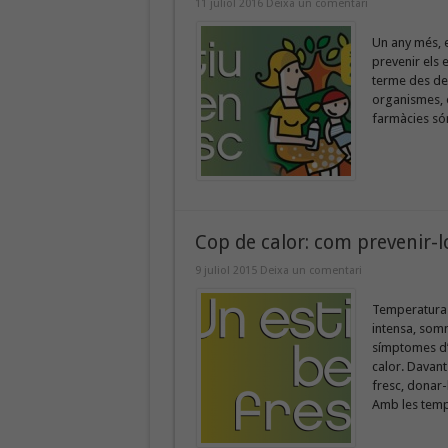
11 juliol 2016
Deixa un comentari
Un any més, e
prevenir els 
terme des de l
organismes, e
farmàcies són
Cop de calor: com prevenir-l
9 juliol 2015
Deixa un comentari
Temperatura 
intensa, som
símptomes d’
calor. Davant
fresc, donar-l
Amb les tempe