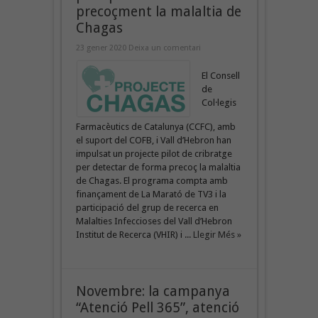
precoçment la malaltia de
Chagas
23 gener 2020
Deixa un comentari
El Consell
de
Col·legis
Farmacèutics de Catalunya (CCFC), amb
el suport del COFB, i Vall d’Hebron han
impulsat un projecte pilot de cribratge
per detectar de forma precoç la malaltia
de Chagas. El programa compta amb
finançament de La Marató de TV3 i la
participació del grup de recerca en
Malalties Infeccioses del Vall d’Hebron
Institut de Recerca (VHIR) i ...
Llegir Més »
Novembre: la campanya
“Atenció Pell 365”, atenció