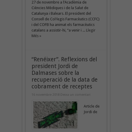
27 de novembre a l’Acadèmia de
Ciències Mèdiques i de la Salut de
Catalunya i Balears. El president del
Consell de Col·legis Farmacèutics (CCFC)
i del COFB ha animat els farmacèutics
catalans a assistir-hi, “a venir i ...
Llegir
Més »
“Renéixer”. Reflexions del
president Jordi de
Dalmases sobre la
recuperació de la data de
cobrament de receptes
16 novembre 2018
Deixa un comentari
Article de
Jordi de