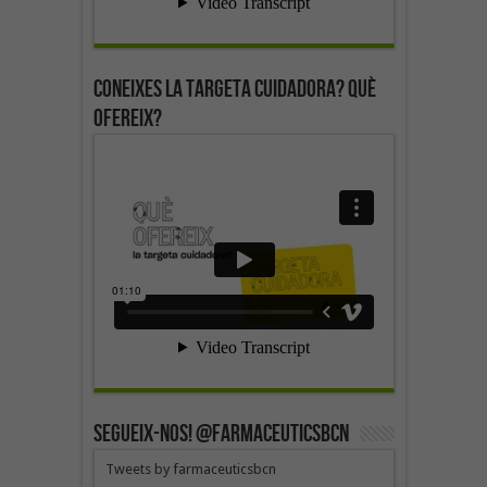
Coneixes la targeta cuidadora? Què
ofereix?
SEGUEIX-NOS! @farmaceuticsbcn
Tweets by farmaceuticsbcn