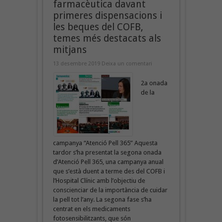
farmacèutica davant
primeres dispensacions i
les beques del COFB,
temes més destacats als
mitjans
13 desembre 2019
Deixa un comentari
2a onada
de la
campanya “Atenció Pell 365” Aquesta
tardor s’ha presentat la segona onada
d’Atenció Pell 365, una campanya anual
que s’està duent a terme des del COFB i
l’Hospital Clínic amb l’objectiu de
conscienciar de la importància de cuidar
la pell tot l’any. La segona fase s’ha
centrat en els medicaments
fotosensibilitzants, que són