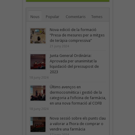
Nous
Popular
Comentaris
Temes
Nova edició de la formació
“Presa de mesures per a mitges
de teràpia compressiva”
21 juny 2024
Junta General Ordinària:
Aprovada per unanimitat la
liquidació del pressupost de
2023
18 juny 2024
Últims avenços en
dermocosmètica i gestió de la
categoria a l’oficina de farmàcia,
en una nova formació al COFB
18 juny 2024
Nova sessió sobre els punts clau
a valorar a l’hora de comprar o
vendre una farmàcia
17 juny 2024