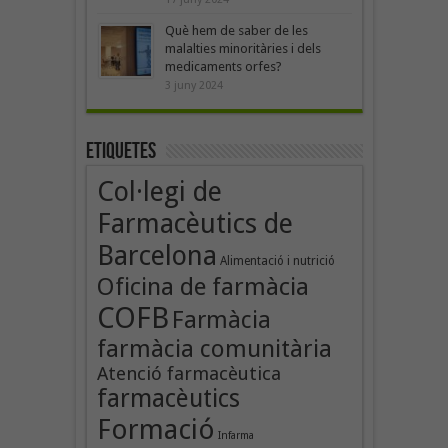
Què hem de saber de les
malalties minoritàries i dels
medicaments orfes?
3 juny 2024
Etiquetes
Col·legi de
Farmacèutics de
Barcelona
Alimentació i nutrició
Oficina de farmàcia
COFB
Farmàcia
farmàcia comunitària
Atenció farmacèutica
farmacèutics
Formació
Infarma