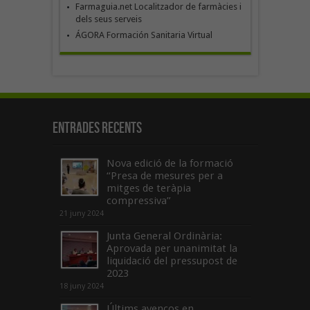
Farmaguia.net Localitzador de farmàcies i
dels seus serveis
ÁGORA Formación Sanitaria Virtual
Entrades recents
Nova edició de la formació
“Presa de mesures per a
mitges de teràpia
compressiva”
21 juny 2024
Junta General Ordinària:
Aprovada per unanimitat la
liquidació del pressupost de
2023
18 juny 2024
Últims avenços en