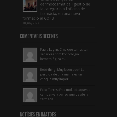
dermocosmètica i gestió de
la categoria a l’oficina de
farmàcia, en una nova
formació al COFB
18 juny 2024
Comentaris Recents
Paula Luglin: Crec que temes tan
sensibles com l'oncologia
hematològica s'...
Rebirthing: Muy buen post! La
perdida de una mama es un
choque muy impor...
Felix Torres: Esta molt bé aquesta
campanya y penso que desde la
farmacia...
Notícies en Imatges