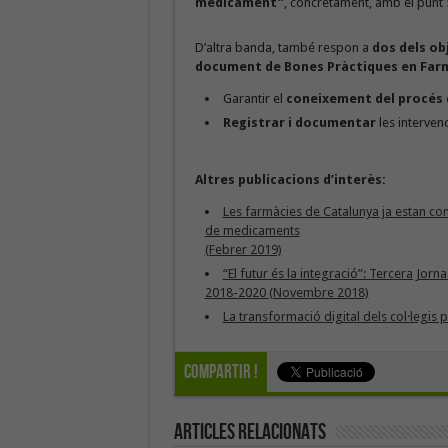
medicament”
, concretament, amb el punt
D’altra banda, també respon a
dos dels ob
document de Bones Pràctiques en Far
Garantir el
coneixement del procés 
Registrar i documentar
les interven
Altres publicacions d’interès:
Les farmàcies de Catalunya ja estan con
de medicaments
(Febrer 2019)
“El futur és la integració”: Tercera Jor
2018-2020 (Novembre 2018)
La transformació digital dels col·legis 
Compartir !
Articles Relacionats