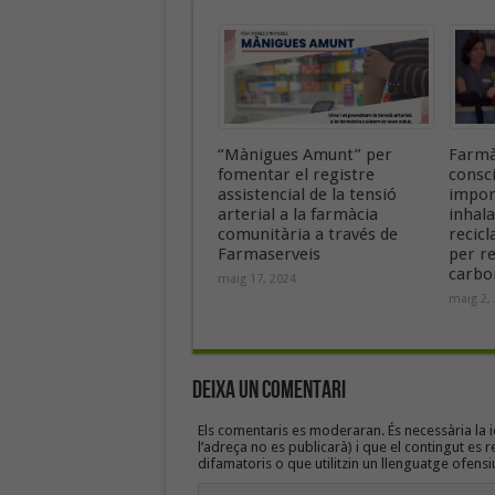
“Mànigues Amunt” per
Farmà
fomentar el registre
consc
assistencial de la tensió
import
arterial a la farmàcia
inhala
comunitària a través de
recicl
Farmaserveis
per re
carbo
maig 17, 2024
maig 2,
Deixa un Comentari
Els comentaris es moderaran. És necessària la id
l’adreça no es publicarà) i que el contingut es r
difamatoris o que utilitzin un llenguatge ofensi