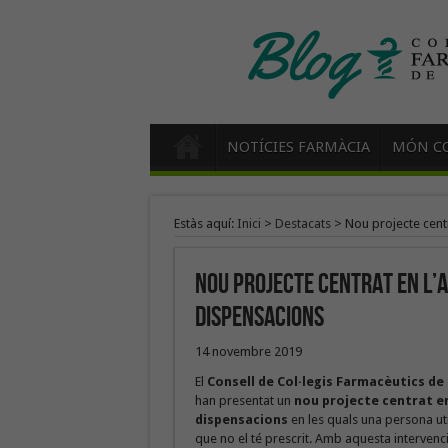
NOTÍCIES FARMÀCIA
MÓN CO
Estàs aquí:
Inici
>
Destacats
>
Nou projecte cent
Nou projecte centrat en l’
dispensacions
14 novembre 2019
El
Consell de Col·legis Farmacèutics de C
han presentat un
nou projecte centrat e
dispensacions
en les quals una persona ut
que no el té prescrit. Amb aquesta intervenci