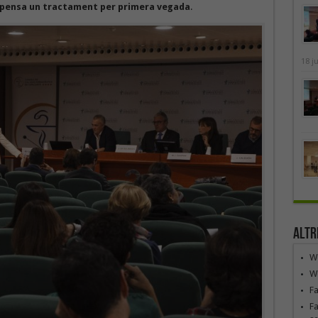
ispensa un tractament per primera vegada
.
18 j
Altr
We
We
F
Fa