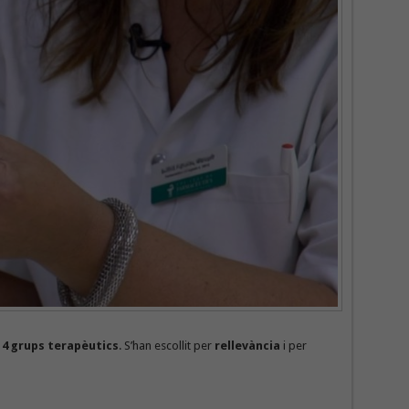
t
4 grups terapèutics
. S’han escollit per
rellevància
i per