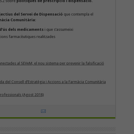
 5.2 sobre
polítiques de prescripció i dispensació
.
jectius del Servei de Dispensació
que contempla el
màcia Comunitària
:
d’ús dels medicaments
i que s’assumeixi
cions farmacèutiques realitzades
nectades al SEVeM, el nou sistema per prevenir la falsificació
nada del Consell d’Estratègia i Accions a la Farmàcia Comunitària
professionals (Agost 2018)