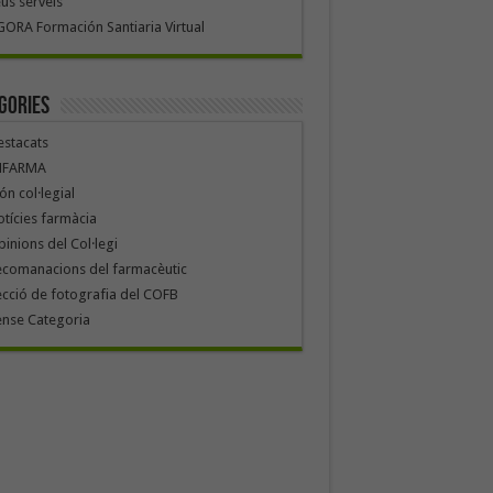
us serveis
ORA Formación Santiaria Virtual
gories
stacats
NFARMA
n col·legial
tícies farmàcia
inions del Col·legi
ecomanacions del farmacèutic
cció de fotografia del COFB
ense Categoria