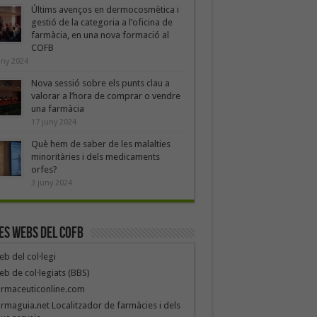
Últims avenços en dermocosmètica i
gestió de la categoria a l’oficina de
farmàcia, en una nova formació al
COFB
uny 2024
Nova sessió sobre els punts clau a
valorar a l’hora de comprar o vendre
una farmàcia
17 juny 2024
Què hem de saber de les malalties
minoritàries i dels medicaments
orfes?
3 juny 2024
es webs del COFB
b del col·legi
b de col·legiats (BBS)
armaceuticonline.com
rmaguia.net Localitzador de farmàcies i dels