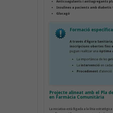
Anticoagulants i antiagregants pl
Insulines a pacients amb diabetis 
Glucagó
Formació específica
A través d’Àgora Sanitària
inscripcions obertes
fins 
puguin realitzar una
òptima 
La importància de les
pr
La
intervenció
en cadas
Procediment
d’atenció
Projecte alineat amb el Pla d
en Farmàcia Comunitària
La iniciativa està lligada a la línia estratègica