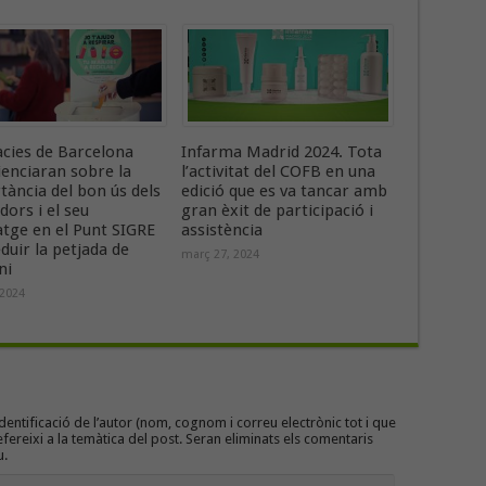
cies de Barcelona
Infarma Madrid 2024. Tota
ienciaran sobre la
l’activitat del COFB en una
ància del bon ús dels
edició que es va tancar amb
dors i el seu
gran èxit de participació i
atge en el Punt SIGRE
assistència
duir la petjada de
març 27, 2024
ni
 2024
entificació de l’autor (nom, cognom i correu electrònic tot i que
efereixi a la temàtica del post. Seran eliminats els comentaris
u.