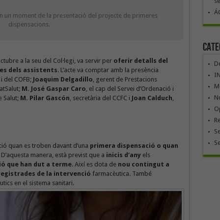
se
ÁG
 en un moment de la presentació del projecte de primeres
dispensacions.
Cate
ctubre a la seu del Col·legi, va servir per
oferir detalls del
De
es dels assistents
. L’acte va comptar amb la presència
I
 i del COFB;
Joaquim Delgadillo
, gerent de Prestacions
Mó
atSalut;
M. José Gaspar Caro
, el cap del Servei d’Ordenació i
No
 Salut;
M. Pilar Gascón
, secretària del CCFC i
Joan Calduch
,
Op
R
Se
S
ació quan es troben davant d’una
primera dispensació o quan
. D’aquesta manera, està previst que a
inicis d’any
els
ió que han dut a terme
. Així es dota de
nou contingut a
egistrades de la intervenció
farmacèutica. També
tics en el sistema sanitari.