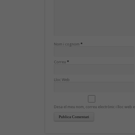
Nom i cognom
*
Correu
*
Lloc Web
Desa el meu nom, correu electrònic i lloc web