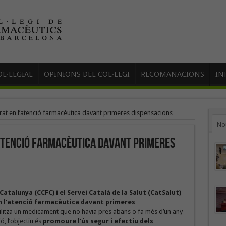
L·LEGIAL
OPINIONS DEL COL·LEGI
RECOMANACIONS
IN
rat en l’atenció farmacèutica davant primeres dispensacions
No
atenció farmacèutica davant primeres
atalunya (CCFC) i el Servei Català de la Salut (CatSalut)
n l’atenció farmacèutica davant primeres
ilitza un medicament que no havia pres abans o fa més d’un any
ó, l’objectiu és
promoure l’ús segur i efectiu dels