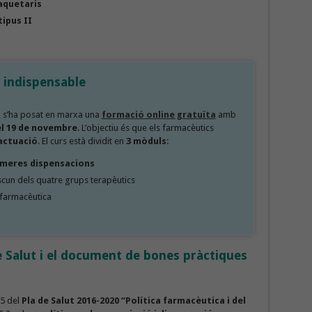
aquetaris
tipus II
 indispensable
, s’ha posat en marxa una
formació online gratuïta
amb
el 19 de novembre
. L’objectiu és que els farmacèutics
actuació
. El curs està dividit en
3 mòduls
:
imeres dispensacions
cun dels quatre grups terapèutics
 farmacèutica
e Salut i el document de bones pràctiques
 5 del
Pla de Salut 2016-2020 “Política farmacèutica i del