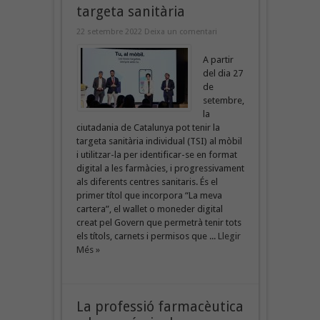
targeta sanitària
22 setembre 2022
Deixa un comentari
A partir
del dia 27
de
setembre,
la
ciutadania de Catalunya pot tenir la
targeta sanitària individual (TSI) al mòbil
i utilitzar-la per identificar-se en format
digital a les farmàcies, i progressivament
als diferents centres sanitaris. És el
primer títol que incorpora “La meva
cartera”, el wallet o moneder digital
creat pel Govern que permetrà tenir tots
els títols, carnets i permisos que ...
Llegir
Més »
La professió farmacèutica