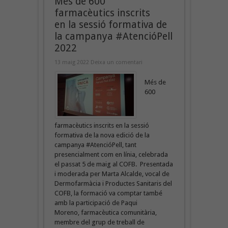
Més de 600
farmacèutics inscrits
en la sessió formativa de
la campanya #AtencióPell
2022
13 maig 2022
Deixa un comentari
Més de
600
farmacèutics inscrits en la sessió
formativa de la nova edició de la
campanya #AtencióPell, tant
presencialment com en línia, celebrada
el passat 5 de maig al COFB. Presentada
i moderada per Marta Alcalde, vocal de
Dermofarmàcia i Productes Sanitaris del
COFB, la formació va comptar també
amb la participació de Paqui
Moreno, farmacèutica comunitària,
membre del grup de treball de