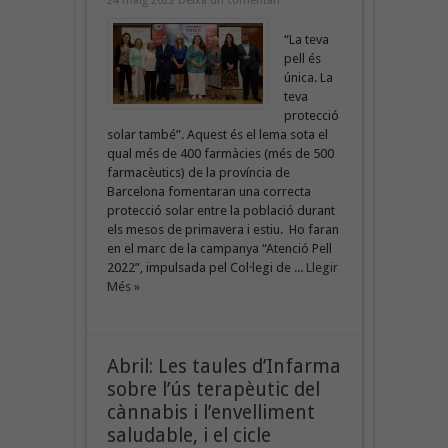
24 maig 2022
Deixa un comentari
“La teva
pell és
única. La
teva
protecció
solar també”. Aquest és el lema sota el
qual més de 400 farmàcies (més de 500
farmacèutics) de la província de
Barcelona fomentaran una correcta
protecció solar entre la població durant
els mesos de primavera i estiu. Ho faran
en el marc de la campanya “Atenció Pell
2022”, impulsada pel Col·legi de ...
Llegir
Més »
Abril: Les taules d’Infarma
sobre l’ús terapèutic del
cànnabis i l’envelliment
saludable, i el cicle