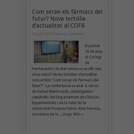
Com seran els fàrmacs del
futur? Nova tertúlia
d’actualitat al COFB
12 juliol 2022
Deixa un comentari
El passat
16 de juny
el Col·legi
de
Farmacèutics de Barcelona va acollir una
nova edició de les tertúlies d’actualitat
sota el títol “Com seran els fàrmacs del
futur?”. La conferència va anar a càrrec
de Rafael Maldonado, investigador i
catedràtic del Departament de Ciències
Experimentals i de la Salut de la
Universitat Pompeu Fabra. Aina Surroca,
secretària de la ...
Llegir Més »