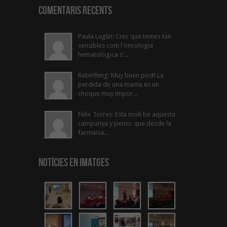
Comentaris Recents
Paula Luglin: Crec que temes tan
sensibles com l'oncologia
hematològica s'...
Rebirthing: Muy buen post! La
perdida de una mama es un
choque muy impor...
Felix Torres: Esta molt bé aquesta
campanya y penso que desde la
farmacia...
Notícies en Imatges