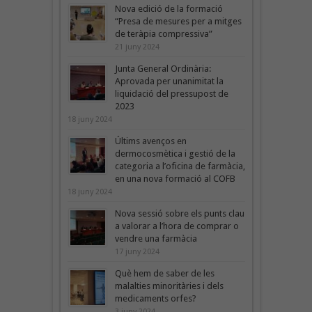
Nova edició de la formació
“Presa de mesures per a mitges
de teràpia compressiva”
21 juny 2024
Junta General Ordinària:
Aprovada per unanimitat la
liquidació del pressupost de
2023
18 juny 2024
Últims avenços en
dermocosmètica i gestió de la
categoria a l’oficina de farmàcia,
en una nova formació al COFB
18 juny 2024
Nova sessió sobre els punts clau
a valorar a l’hora de comprar o
vendre una farmàcia
17 juny 2024
Què hem de saber de les
malalties minoritàries i dels
medicaments orfes?
3 juny 2024