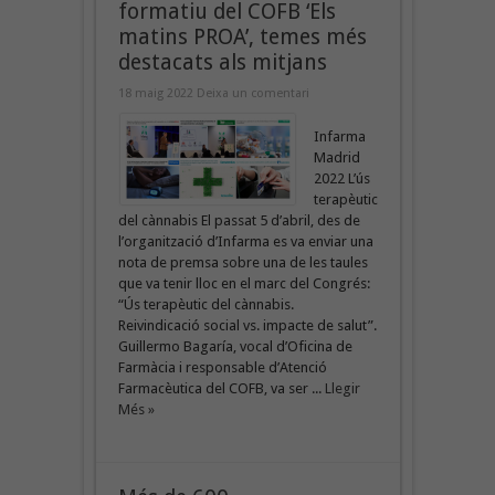
formatiu del COFB ‘Els
matins PROA’, temes més
destacats als mitjans
18 maig 2022
Deixa un comentari
Infarma
Madrid
2022 L’ús
terapèutic
del cànnabis El passat 5 d’abril, des de
l’organització d’Infarma es va enviar una
nota de premsa sobre una de les taules
que va tenir lloc en el marc del Congrés:
“Ús terapèutic del cànnabis.
Reivindicació social vs. impacte de salut”.
Guillermo Bagaría, vocal d’Oficina de
Farmàcia i responsable d’Atenció
Farmacèutica del COFB, va ser ...
Llegir
Més »