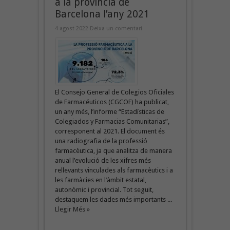
a la província de
Barcelona l’any 2021
4 agost 2022
Deixa un comentari
El Consejo General de Colegios Oficiales
de Farmacéuticos (CGCOF) ha publicat,
un any més, l’informe “Estadísticas de
Colegiados y Farmacias Comunitarias”,
corresponent al 2021. El document és
una radiografia de la professió
farmacèutica, ja que analitza de manera
anual l’evolució de les xifres més
rellevants vinculades als farmacèutics i a
les farmàcies en l’àmbit estatal,
autonòmic i provincial. Tot seguit,
destaquem les dades més importants ...
Llegir Més »