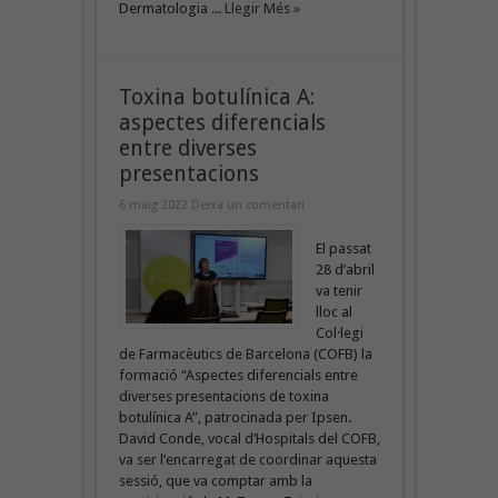
Dermatologia ...
Llegir Més »
Toxina botulínica A:
aspectes diferencials
entre diverses
presentacions
6 maig 2022
Deixa un comentari
El passat
28 d’abril
va tenir
lloc al
Col·legi
de Farmacèutics de Barcelona (COFB) la
formació “Aspectes diferencials entre
diverses presentacions de toxina
botulínica A”, patrocinada per Ipsen.
David Conde, vocal d’Hospitals del COFB,
va ser l’encarregat de coordinar aquesta
sessió, que va comptar amb la