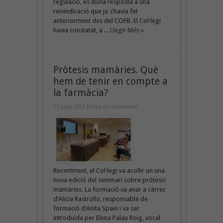
regulació, es dona resposta a una
reivindicació que ja s’havia fet
anteriorment des del COFB. El Col·legi
havia constatat, a ...
Llegir Més »
Pròtesis mamàries. Què
hem de tenir en compte a
la farmàcia?
15 juny 2022
Deixa un comentari
Recentment, el Col·legi va acollir un una
nova edició del seminari sobre pròtesis
mamàries. La formació va anar a càrrec
d’Alicia Rastrollo, responsable de
formació d’Anita Spain i va ser
introduïda per Elena Palau Roig, vocal