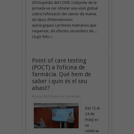
d’Ortopèdia del COFB. L’objectiu de la
jornada va ser obtenir una visió global
sobre l’afectació del càncer de mama,
els tipus d’intervencions
quirúrgiques i pròtesis mamàries que
requereix, els efectes secundaris de ...
Llegir Més »
Point of care testing
(POCT) a l’oficina de
farmàcia. Què hem de
saber i quin és el seu
abast?
8 juny 2022
Deixa un comentari
Del 12 al
24 de
maig es
va
celebrar