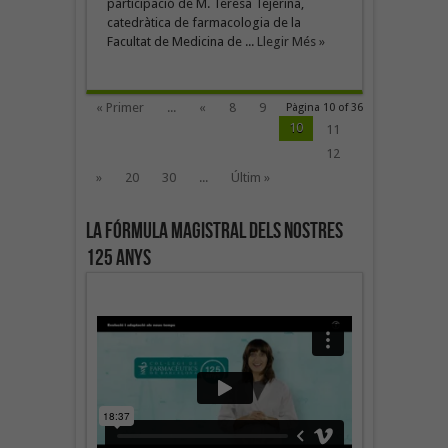
participació de M. Teresa Tejerina,
catedràtica de farmacologia de la
Facultat de Medicina de ...
Llegir Més »
« Primer
...
«
8
9
Pàgina 10 of 36
10
11
12
»
20
30
...
Últim »
La fórmula magistral dels nostres
125 anys