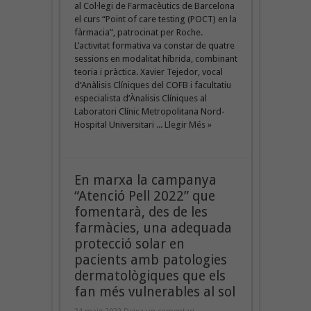
al Col·legi de Farmacèutics de Barcelona
el curs “Point of care testing (POCT) en la
fàrmacia”, patrocinat per Roche.
L’activitat formativa va constar de quatre
sessions en modalitat híbrida, combinant
teoria i pràctica. Xavier Tejedor, vocal
d’Anàlisis Clíniques del COFB i facultatiu
especialista d’Ànalisis Clíniques al
Laboratori Clínic Metropolitana Nord-
Hospital Universitari ...
Llegir Més »
En marxa la campanya
“Atenció Pell 2022” que
fomentarà, des de les
farmàcies, una adequada
protecció solar en
pacients amb patologies
dermatològiques que els
fan més vulnerables al sol