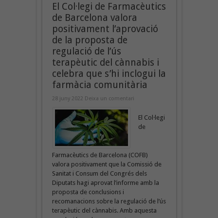
El Col·legi de Farmacèutics
de Barcelona valora
positivament l’aprovació
de la proposta de
regulació de l’ús
terapèutic del cànnabis i
celebra que s’hi inclogui la
farmàcia comunitària
28 juny 2022
Deixa un comentari
El Col·legi
de
Farmacèutics de Barcelona (COFB)
valora positivament que la Comissió de
Sanitat i Consum del Congrés dels
Diputats hagi aprovat l’informe amb la
proposta de conclusions i
recomanacions sobre la regulació de l’ús
terapèutic del cànnabis. Amb aquesta