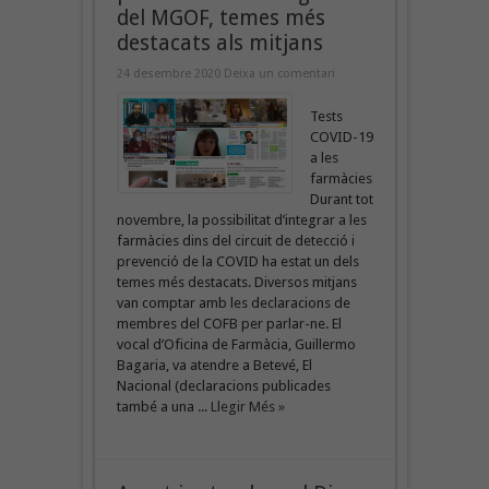
del MGOF, temes més
destacats als mitjans
24 desembre 2020
Deixa un comentari
Tests
COVID-19
a les
farmàcies
Durant tot
novembre, la possibilitat d’integrar a les
farmàcies dins del circuit de detecció i
prevenció de la COVID ha estat un dels
temes més destacats. Diversos mitjans
van comptar amb les declaracions de
membres del COFB per parlar-ne. El
vocal d’Oficina de Farmàcia, Guillermo
Bagaria, va atendre a Betevé, El
Nacional (declaracions publicades
també a una ...
Llegir Més »