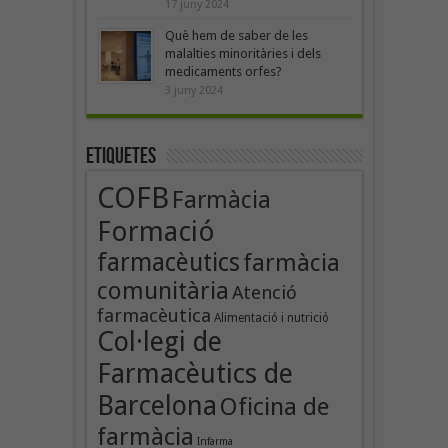
17 juny 2024
Què hem de saber de les
malalties minoritàries i dels
medicaments orfes?
3 juny 2024
Etiquetes
COFB
Farmàcia
Formació
farmacèutics
farmàcia
comunitària
Atenció
farmacèutica
Alimentació i nutrició
Col·legi de
Farmacèutics de
Barcelona
Oficina de
farmàcia
Infarma