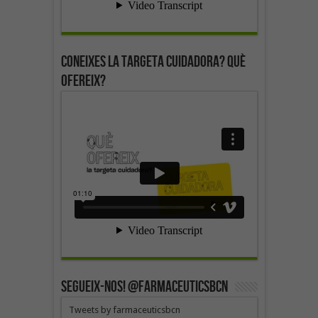
Coneixes la targeta cuidadora? Què
ofereix?
SEGUEIX-NOS! @farmaceuticsbcn
Tweets by farmaceuticsbcn