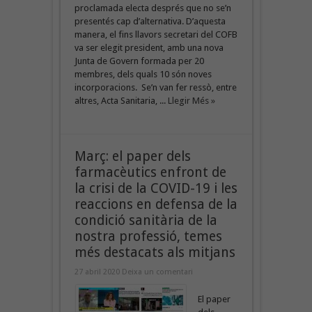
proclamada electa després que no se’n
presentés cap d’alternativa. D’aquesta
manera, el fins llavors secretari del COFB
va ser elegit president, amb una nova
Junta de Govern formada per 20
membres, dels quals 10 són noves
incorporacions. Se’n van fer ressò, entre
altres, Acta Sanitaria, ...
Llegir Més »
Març: el paper dels
farmacèutics enfront de
la crisi de la COVID-19 i les
reaccions en defensa de la
condició sanitària de la
nostra professió, temes
més destacats als mitjans
27 abril 2020
Deixa un comentari
El paper