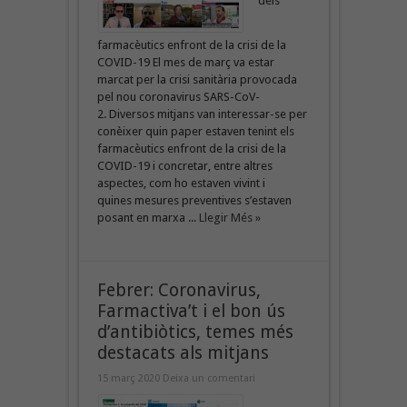
dels
farmacèutics enfront de la crisi de la
COVID-19 El mes de març va estar
marcat per la crisi sanitària provocada
pel nou coronavirus SARS-CoV-
2. Diversos mitjans van interessar-se per
conèixer quin paper estaven tenint els
farmacèutics enfront de la crisi de la
COVID-19 i concretar, entre altres
aspectes, com ho estaven vivint i
quines mesures preventives s’estaven
posant en marxa ...
Llegir Més »
Febrer: Coronavirus,
Farmactiva’t i el bon ús
d’antibiòtics, temes més
destacats als mitjans
15 març 2020
Deixa un comentari