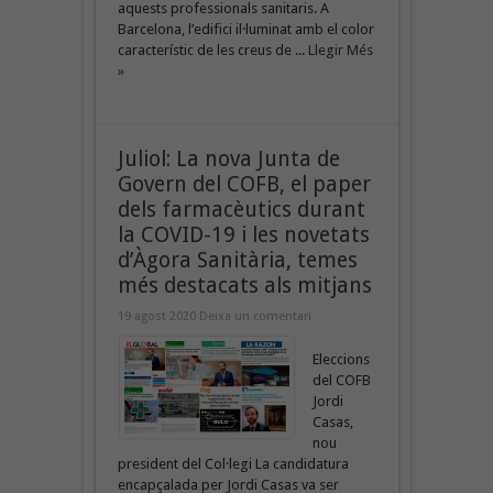
aquests professionals sanitaris. A
Barcelona, l’edifici il·luminat amb el color
característic de les creus de ...
Llegir Més
»
Juliol: La nova Junta de
Govern del COFB, el paper
dels farmacèutics durant
la COVID-19 i les novetats
d’Àgora Sanitària, temes
més destacats als mitjans
19 agost 2020
Deixa un comentari
Eleccions
del COFB
Jordi
Casas,
nou
president del Col·legi La candidatura
encapçalada per Jordi Casas va ser