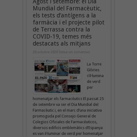
Agost i setembre: el Dia
Mundial del Farmacèutic,
els tests d’antígens a la
farmàcia i el projecte pilot
de Terrassa contra la
COVID-19, temes més
destacats als mitjans
20 octubre 2020
Deixa un comentari
La Torre
Glòries
s’il·lumina
de verd
per
homenatjar els farmacèutics El passat 25
de setembre va ser el Dia Mundial del
Farmacèutic i, en el marc d’una iniciativa
promoguda pel Consejo General de
Colegios Oficiales de Farmacéuticos,
diversos edificis emblemàtics d’Espanya
es van il·luminar de verd per homenatjar