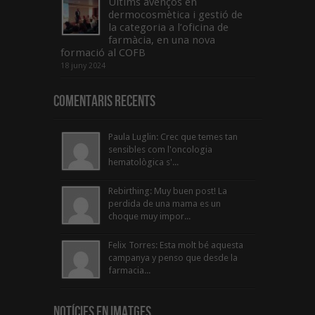
Últims avenços en
dermocosmètica i gestió de
la categoria a l’oficina de
farmàcia, en una nova
formació al COFB
18 juny 2024
Comentaris Recents
Paula Luglin: Crec que temes tan
sensibles com l'oncologia
hematològica s'...
Rebirthing: Muy buen post! La
perdida de una mama es un
choque muy impor...
Felix Torres: Esta molt bé aquesta
campanya y penso que desde la
farmacia...
Notícies en Imatges