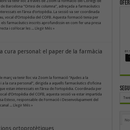
abril va tenir lloc a través de Zoom la formació del Col·legi de
ofer
 de Barcelona “Ortesi de columna”, adreçada a farmacèutics
nteressats en l’àrea d’ortopèdia. La sessió va ser coordinada
au, vocal d’Ortopèdia del COFB. Aquesta formació tenia per
 els farmacèutics inscrits aprofundissin en com fer una presa
cta i col·locar les ...
Llegir Més »
la cura personal: el paper de la farmàcia
de març va tenir lloc via Zoom la formació “Ajudes a la
 a la cura personal”, dirigida a aquells farmacèutics d’oficina
SEGU
ue estan interessats en l’àrea de l’ortopèdia. Coordinada per
vocal d’Ortopèdia del COFB, aquesta sessió va estar impartida
Twe
isa Esteso, responsable de Formació i Desenvolupament del
canal ...
Llegir Més »
No
ions ortoprotètiques