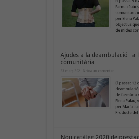
El passat 9 d’
Farmacèutics
comunitaris i
per Elena Pal
objectius que
de mides corre
Ajudes a la deambulació i a 
comunitària
23 març 2021
Deixa un comentari
El passat 12 
deambulació i
de farmàcia q
Elena Palau, 
per María Lu
Producte del 
Nou catàleg 2020 de prestac