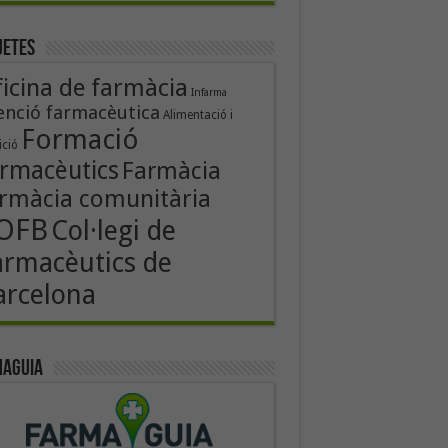
uetes
icina de farmàcia
Infarma
enció farmacèutica
Alimentació i
Formació
ició
rmacèutics
Farmàcia
rmàcia comunitària
OFB
Col·legi de
armacèutics de
arcelona
aguia