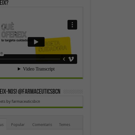
eix?
EIX-NOS! @farmaceuticsbcn
ets by farmaceuticsbcn
us
Popular
Comentaris
Temes