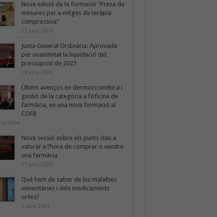
Nova edició de la formació “Presa de
mesures per a mitges de teràpia
compressiva”
21 juny 2024
Junta General Ordinària: Aprovada
per unanimitat la liquidació del
pressupost de 2023
18 juny 2024
Últims avenços en dermocosmètica i
gestió de la categoria a l’oficina de
farmàcia, en una nova formació al
COFB
uny 2024
Nova sessió sobre els punts clau a
valorar a l’hora de comprar o vendre
una farmàcia
17 juny 2024
Què hem de saber de les malalties
minoritàries i dels medicaments
orfes?
3 juny 2024