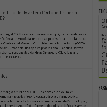
Etiq
I edició del Màster d’Ortopèdia per a
UB?
Of
At
de maig el COFB va acollir una sessió en què, d’una banda, es va
nutr
nferència “L’Ortopèdia, una aposta professional” i, de l’altra, es
fa
la VI edició del Màster d’Ortopèdia per a farmacèutics (COFB-
fa
cia: “L’Ortopèdia, una aposta professional” Cristina Bertrán,
i tècnica responsable del Grup Ortopèdic XXI, va basar la
C
 ...
Llegir Més »
F
B
mies
Farm
de març va tenir lloc al COFB una nova edició del taller
ombinant pràctica i teoria estava adreçat a farmacèutics,
iliars de farmàcia. La formació va anar a càrrec de Patricia López,
del Servei d’Atenció d’Infermeria de Hollister Ibérica i Carmen