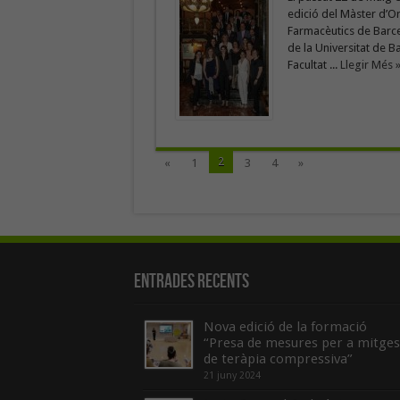
edició del Màster d’Or
Farmacèutics de Barcel
de la Universitat de Ba
Facultat ...
Llegir Més 
2
«
1
3
4
»
Entrades recents
Nova edició de la formació
“Presa de mesures per a mitges
de teràpia compressiva”
21 juny 2024