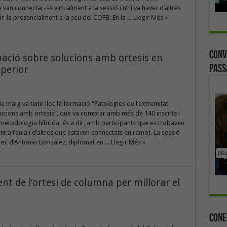
van connectar-se virtualment a la sessió i n’hi va haver d’altres
r-la presencialment a la seu del COFB. En la ...
Llegir Més »
Conv
mació sobre solucions amb ortesis en
Pass
uperior
de maig va tenir lloc la formació “Patologies de l’extremitat
lucions amb ortesis”, que va comptar amb més de 140 inscrits i
metodologia híbrida, és a dir, amb participants que es trobaven
t a l’aula i d’altres que estaven connectats en remot. La sessió
rec d’Antonio González, diplomat en ...
Llegir Més »
t de l’ortesi de columna per millorar el
Cone