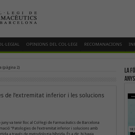
L·LEGIAL
OPINIONS DEL COL·LEGI
RECOMANACIONS
IN
a
(pàgina 2)
La f
anys
 de l’extremitat inferior i les solucions
e juny va tenir lloc al Col·legi de Farmacèutics de Barcelona
mació “Patologies de l’extremitat inferior i solucions amb
rtida a través de metodologia híbrida. És a dir, hi havia