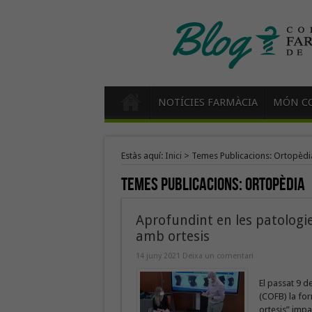
NOTÍCIES FARMÀCIA
MÓN CO
Estàs aquí:
Inici
>
Temes Publicacions: Ortopèdi
Temes Publicacions:
Ortopèdia
Aprofundint en les patologies
amb ortesis
14 juny 2021
Deixa un comentari
El passat 9 d
(COFB) la for
ortesis” impa