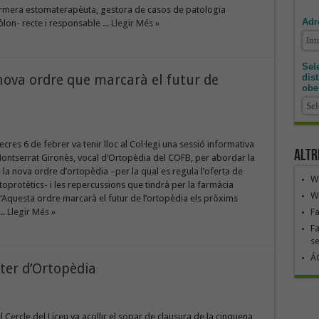
fermera estomaterapèuta, gestora de casos de patologia
Adr
lon- recte i responsable ...
Llegir Més »
Sele
dis
nova ordre que marcarà el futur de
obe
ecres 6 de febrer va tenir lloc al Col·legi una sessió informativa
Altr
ontserrat Gironès, vocal d’Ortopèdia del COFB, per abordar la
 la nova ordre d’ortopèdia –per la qual es regula l’oferta de
We
oprotètics- i les repercussions que tindrà per la farmàcia
We
“Aquesta ordre marcarà el futur de l’ortopèdia els pròxims
F
..
Llegir Més »
Fa
se
ÁG
ster d’Ortopèdia
l Cercle del Liceu va acollir el sopar de clausura de la cinquena