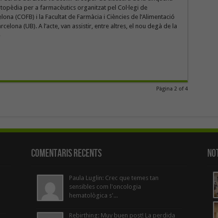
topèdia per a farmacèutics organitzat pel Col·legi de
ona (COFB) i la Facultat de Farmàcia i Ciències de l’Alimentació
rcelona (UB). A l’acte, van assistir, entre altres, el nou degà de la
»
Pàgina 2 of 4
Comentaris Recents
Not
Paula Luglin: Crec que temes tan
sensibles com l'oncologia
hematològica s'...
Rebirthing: Muy buen post! La perdida