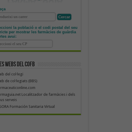
eça
ccioni la població o el codi postal del seu
tricte per mostrar les farmàcies de guàrdia
rtes avui:
es webs del COFB
b del col·legi
b de col·legiats (BBS)
armaceuticonline.com
rmaguia.net Localitzador de farmàcies i dels
us serveis
ORA Formación Sanitaria Virtual