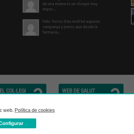
de una mama es un choque muy
impor...
Felix Torres: Esta molt bé aquesta
campanya y penso que desde la
farmacia...
cèutics de la Província de Barcelona | C. Girona, n° 64-66 - 08009 Barcelona | Te
loc web.
Política de cookies
Configurar
Avís Legal