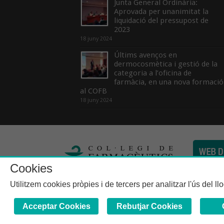
Junta General Ordinària:
Aprovada per unanimitat la
liquidació del pressupost de
2023
18 juny 2024
Últims avenços en
dermocosmètica i gestió de la
categoria a l’oficina de
farmàcia, en una nova formació
al COFB
18 juny 2024
Cookies
Col·legi de Farma
Utilitzem cookies pròpies i de tercers per analitzar l'ús del l
Acceptar Cookies
Rebutjar Cookies