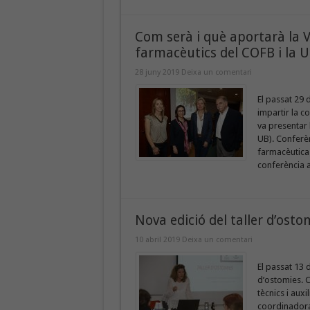
Com serà i què aportarà la V
farmacèutics del COFB i la 
28 juny 2019
Deixa un comentari
El passat 29 
impartir la co
va presentar 
UB). Conferèn
farmacèutica 
conferència al
Nova edició del taller d’osto
10 abril 2019
Deixa un comentari
El passat 13 
d’ostomies. C
tècnics i aux
coordinadora 