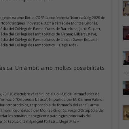
e gener va tenir lloc al COFB la conferència “Nou catàleg 2020 de
rtoprotètiques i novetat ePAO” a càrrec de Montse Gironès,
èdia del Col·legi de Farmacèutics de Barcelona; Jordi Gispert,
èdia del Col·legi de Farmacèutics de Girona; Gilbert Esteve,
èdia del Col·legi de Farmacèutics de Lleida i Xavier Robusté,
èdia del Col·legi de Farmacèutics ...
Llegir Més »
bàsica: Un àmbit amb moltes possibilitats
18 j
, 23 i 30 d’octubre va tenir lloc al Col·legi de Farmacèutics de
 formació “Ortopèdia bàsica”. Impartida per M. Carmen Valero,
rior ortoprotèsica, responsable de formació del canal Farma
rliman, i coordinada per Montse Gironès, vocal d’Ortopèdia del
dar les temàtiques següents: patologies principals del
or i solucions mitjançant l’ortesi ...
Llegir Més »