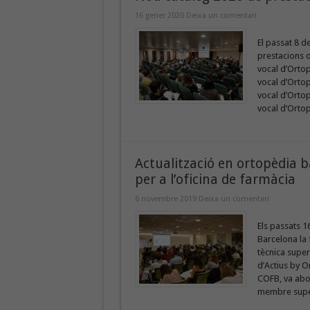
16 gener 2020
Deixa un comentari
El passat 8 d
prestacions o
vocal d’Ortop
vocal d’Ortop
vocal d’Ortop
vocal d’Ortop
Actualització en ortopèdia 
per a l’oficina de farmàcia
6 novembre 2019
Deixa un comentari
Els passats 16
Barcelona la
tècnica supe
d’Actius by O
COFB, va abor
membre superi