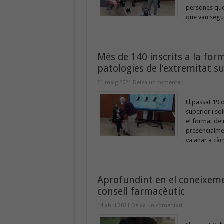
persones que 
que van segui
Més de 140 inscrits a la for
patologies de l’extremitat s
21 maig 2021
Deixa un comentari
El passat 19 
superior i so
el format de 
presencialmen
va anar a càr
Aprofundint en el coneixemen
consell farmacèutic
14 abril 2021
Deixa un comentari