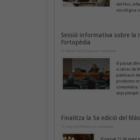
del Pino, in
oncològica cò
Sessió informativa sobre la 
l’ortopèdia
21 febrer 2019
Deixa un comentari
El passat dim
a càrrec de M
publicació de
productes ort
comunitària. 
anys perquè .
Finalitza la 5a edició del Mà
11 juny 2018
Deixa un comentari
El passat 22 de maig e