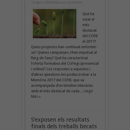
14 agost 2018
Deixa un comentari
Què ha
estat el
més
destacat
del COFB
el 2017?
Quins projectes han continuat enfortint-
se? Quines campanyes s’han impulsat al
llarg de l’any? Què ha caracteritzat
l’oferta formativa del Col·legi (presencial
i online)? Les respostes a aquestes i
d’altres qüestions les podeu trobar a la
Memòria 2017 del COFB, que va
acompanyada d’un timeline interactiu
amb el més destacat de cada ...
Llegir
Més »
S’exposen els resultats
finals dels treballs becats