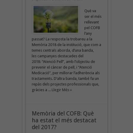
Què va
ser el més
rellevant
pel COFB
l’any
passat? La resposta la trobareu a la
Memòria 2018 de la institució, que com a
temes centrals aborda, d’una banda,
les campanyes destacades del
2018: “Atenció Pell”, amb l’objectiu de
prevenir el càncer de pell, i “Atenció
Medicació”, per millorar l’adherència als
tractaments. D’altra banda, també fa un
repàs dels projectes professionals que,
gràcies a ...
Llegir Més »
Memòria del COFB: Què
ha estat el més destacat
del 2017?