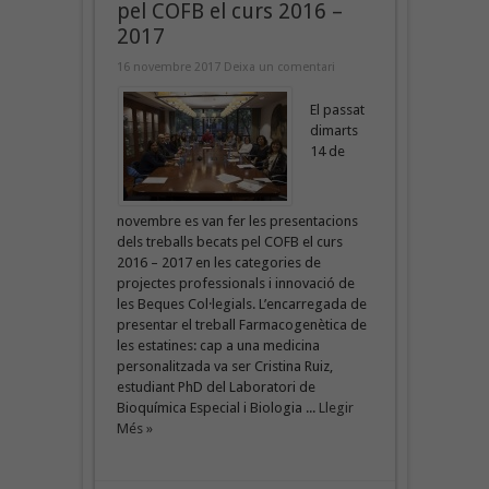
pel COFB el curs 2016 –
2017
16 novembre 2017
Deixa un comentari
El passat
dimarts
14 de
novembre es van fer les presentacions
dels treballs becats pel COFB el curs
2016 – 2017 en les categories de
projectes professionals i innovació de
les Beques Col·legials. L’encarregada de
presentar el treball Farmacogenètica de
les estatines: cap a una medicina
personalitzada va ser Cristina Ruiz,
estudiant PhD del Laboratori de
Bioquímica Especial i Biologia ...
Llegir
Més »