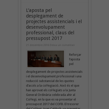
L’aposta pel
desplegament de
projectes assistencials i el
desenvolupament
professional, claus del
pressupost 2017
21 desembre 2016
Deixa un comentari
Reforçar
l’aposta
pel
desplegament de projectes assistencials
i el desenvolupament professional i una
reducció substancial de les quotes
d’accés a la col·legiació. Això és el que
han aprovat els col·legiats a la Junta
General Ordinària celebrada ahir al
Col·legi, en la que es va presentar el
pressupost 2017 del COFB. El tresorer
del Col·legi, Joan Calduch, va presentar