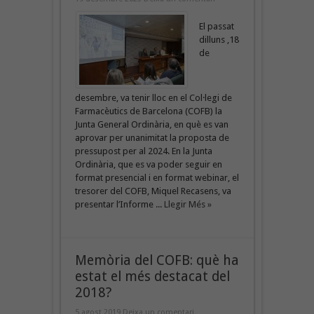
El passat
dilluns ,18
de
desembre, va tenir lloc en el Col·legi de
Farmacèutics de Barcelona (COFB) la
Junta General Ordinària, en què es van
aprovar per unanimitat la proposta de
pressupost per al 2024. En la Junta
Ordinària, que es va poder seguir en
format presencial i en format webinar, el
tresorer del COFB, Miquel Recasens, va
presentar l’Informe ...
Llegir Més »
Memòria del COFB: què ha
estat el més destacat del
2018?
5 agost 2019
Deixa un comentari