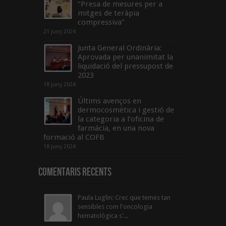
“Presa de mesures per a
mitges de teràpia
compressiva”
21 juny 2024
Junta General Ordinària:
Aprovada per unanimitat la
liquidació del pressupost de
2023
18 juny 2024
Últims avenços en
dermocosmètica i gestió de
la categoria a l’oficina de
farmàcia, en una nova
formació al COFB
18 juny 2024
Comentaris Recents
Paula Luglin: Crec que temes tan
sensibles com l'oncologia
hematològica s'...