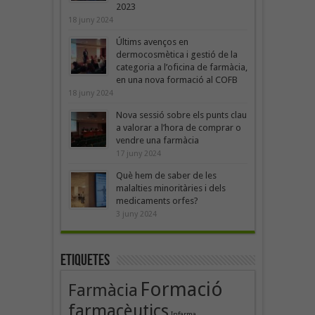
2023
18 juny 2024
Últims avenços en
dermocosmètica i gestió de la
categoria a l’oficina de farmàcia,
en una nova formació al COFB
18 juny 2024
Nova sessió sobre els punts clau
a valorar a l’hora de comprar o
vendre una farmàcia
17 juny 2024
Què hem de saber de les
malalties minoritàries i dels
medicaments orfes?
3 juny 2024
Etiquetes
Formació
Farmàcia
farmacèutics
Infarma