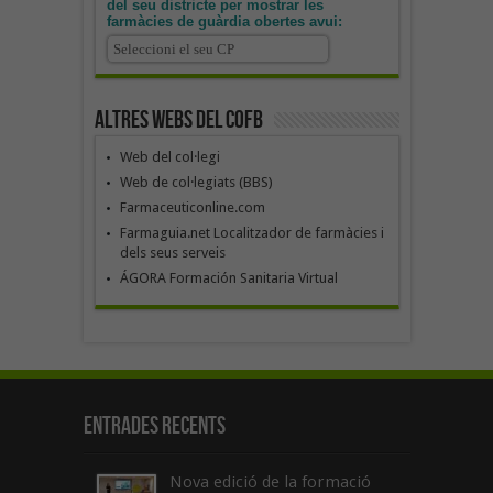
del seu districte per mostrar les
farmàcies de guàrdia obertes avui:
Altres webs del COFB
Web del col·legi
Web de col·legiats (BBS)
Farmaceuticonline.com
Farmaguia.net Localitzador de farmàcies i
dels seus serveis
ÁGORA Formación Sanitaria Virtual
Entrades recents
Nova edició de la formació