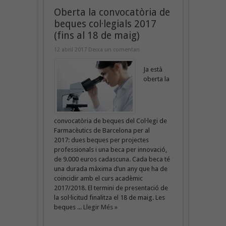
Oberta la convocatòria de
beques col·legials 2017
(fins al 18 de maig)
12 abril 2017
Deixa un comentari
Ja està
oberta la
convocatòria de beques del Col·legi de
Farmacèutics de Barcelona per al
2017: dues beques per projectes
professionals i una beca per innovació,
de 9.000 euros cadascuna. Cada beca té
una durada màxima d’un any que ha de
coincidir amb el curs acadèmic
2017/2018. El termini de presentació de
la sol·licitud finalitza el 18 de maig. Les
beques ...
Llegir Més »