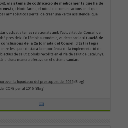
ion
), el
sistema de codificació de medicaments que ha de
a envàs,
i Nodofarma, el nòdul de comunicacions en el que
os Farmacéuticos per tal de crear una xarxa assistencial que
star dedicat a temes relacionats amb l’actualitat del Consell de
bé presideix. En l’àmbit autonòmic, va destacar la
situació de
s
conclusions de la 2a Jornada del Consell d’Estratègia i
, entre les quals destaca la importància de la implementació de
bjectius de salut globals recollits en el Pla de salut de Catalunya,
ària d’una manera efectiva en el sistema sanitari.
 aproven la liquidació del pressupost del 2015
(Blog)
del COFB per al 2016
(Blog)