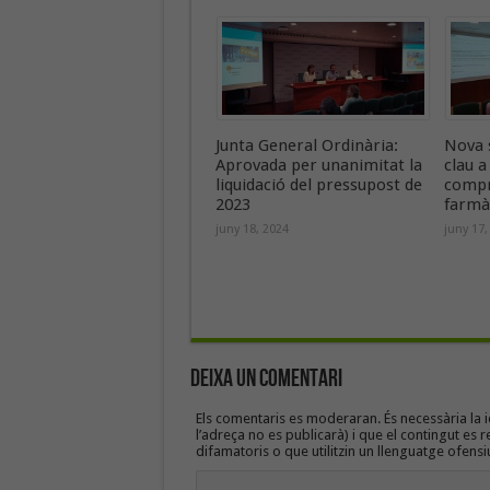
Junta General Ordinària:
Nova 
Aprovada per unanimitat la
clau a
liquidació del pressupost de
compr
2023
farmà
juny 18, 2024
juny 17,
Deixa un Comentari
Els comentaris es moderaran. És necessària la id
l’adreça no es publicarà) i que el contingut es r
difamatoris o que utilitzin un llenguatge ofensi