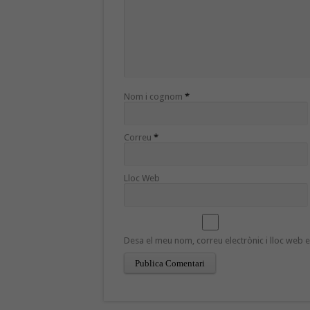
Nom i cognom
*
Correu
*
Lloc Web
Desa el meu nom, correu electrònic i lloc web