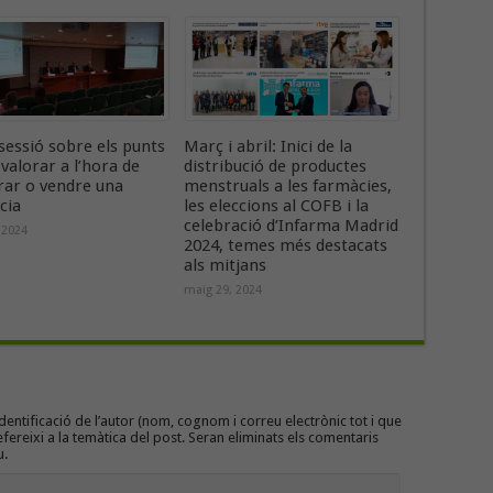
sessió sobre els punts
Març i abril: Inici de la
 valorar a l’hora de
distribució de productes
ar o vendre una
menstruals a les farmàcies,
cia
les eleccions al COFB i la
celebració d’Infarma Madrid
 2024
2024, temes més destacats
als mitjans
maig 29, 2024
entificació de l’autor (nom, cognom i correu electrònic tot i que
efereixi a la temàtica del post. Seran eliminats els comentaris
u.