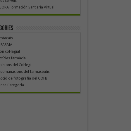
us serveis
ORA Formación Santiaria Virtual
gories
stacats
NFARMA
n col·legial
tícies farmàcia
inions del Col·legi
ecomanacions del farmacèutic
cció de fotografia del COFB
ense Categoria