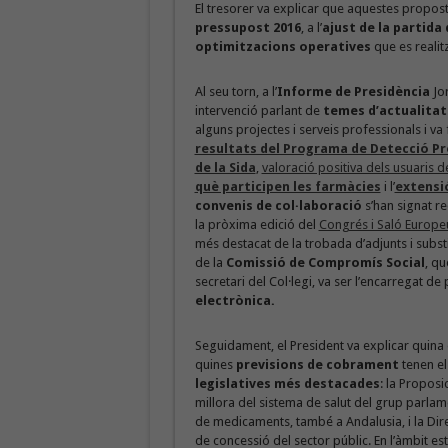
El tresorer va explicar que aquestes propos
pressupost 2016
, a l’
ajust de la partida
optimitzacions operatives
que es realit
Al seu torn, a l’
Informe de Presidència
Jor
intervenció parlant de
temes d’actualitat
alguns projectes i serveis professionals i va 
resultats del Programa de Detecció Pr
de la Sida
,
valoració positiva dels usuaris d
què participen les farmàcies
i l’
extensió
convenis de col·laboració
s’han signat r
la pròxima edició del
Congrés i Saló Europe
més destacat de la trobada d’adjunts i substit
de la
Comissió de Compromís Social
, q
secretari del Col·legi, va ser l’encarregat de 
electrònica.
Seguidament, el President va explicar quina 
quines
previsions de cobrament
tenen el
legislatives més destacades
: la Proposi
millora del sistema de salut del grup parlam
de medicaments, també a Andalusia, i la Dire
de concessió del sector públic. En l’àmbit est