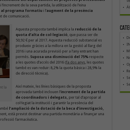
se
’increment de la seva partida, la utilització de l’eina
ÁG
al programa formatiu
i l’
augment de la presència
t de comunicació.
Cate
Aquesta proposta també implica la
reducció de la
quota d’alta de col·legiació
, que passa ser de
De
50,92 € per al 2017. Aquesta reducció substancial es
I
produeix gràcies a la millora en la gestió al llarg del
Mó
2016 i una acurada previsió per a l’any entrant han
permès.
Suposa una disminució del 75%
respecte
No
a les quotes d’accés del 2016 (
fa dos anys
, les quotes
Op
també es van reduir: 8,2% la quota bàsica i 28,9% la
R
de direcció tècnica).
Se
S
Així mateix, les línies bàsiques de la proposta
nt la
aprovada també inclouen l’
increment de la partida
de coordinadors i delegats,
per tal d’apropar al
col·legiat la institució i garantir la presència del
també
l’ampliació de la dotació de la beca d’investigació,
ent, està previst destinar una partida monetària a finançar una
rofessió farmacèutica.