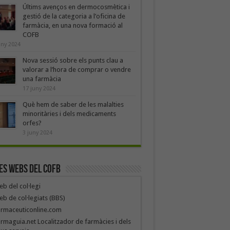
Últims avenços en dermocosmètica i
gestió de la categoria a l’oficina de
farmàcia, en una nova formació al
COFB
uny 2024
Nova sessió sobre els punts clau a
valorar a l’hora de comprar o vendre
una farmàcia
17 juny 2024
Què hem de saber de les malalties
minoritàries i dels medicaments
orfes?
3 juny 2024
es webs del COFB
b del col·legi
b de col·legiats (BBS)
armaceuticonline.com
rmaguia.net Localitzador de farmàcies i dels