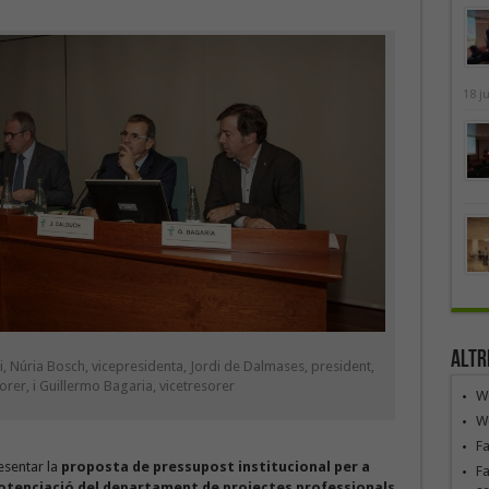
18 j
Altr
i, Núria Bosch, vicepresidenta, Jordi de Dalmases, president,
orer, i Guillermo Bagaria, vicetresorer
We
We
F
resentar la
proposta de pressupost institucional per a
Fa
otenciació del departament de projectes professionals