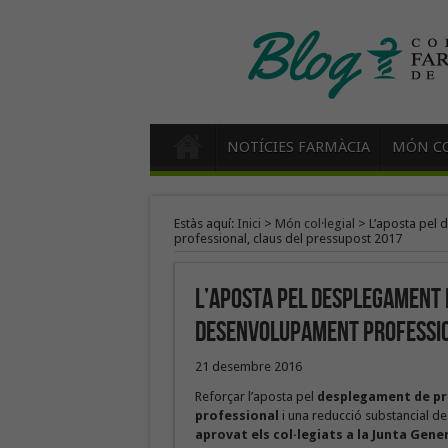
NOTÍCIES FARMÀCIA
MÓN CO
Estàs aquí:
Inici
>
Món col·legial
>
L’aposta pel 
professional, claus del pressupost 2017
L’aposta pel desplegament d
desenvolupament professio
21 desembre 2016
Reforçar l’aposta pel
desplegament de pro
professional
i una reducció substancial de 
aprovat els col·legiats a la Junta Gene