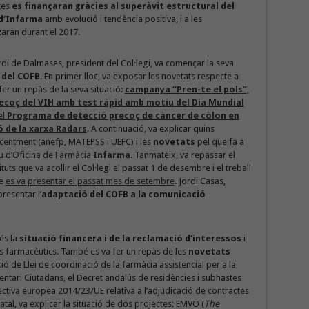
tes
es finançaran gràcies al superàvit estructural del
 d’Infarma
amb evolució i tendència positiva, i a les
zaran durant el 2017.
di de Dalmases, president del Col·legi, va començar la seva
 del COFB
. En primer lloc, va exposar les novetats respecte a
fer un repàs de la seva situació:
campanya “Pren-te el pols”
,
ecoç del VIH amb test ràpid amb motiu del Dia Mundial
el
Programa de detecció precoç de càncer de còlon en
 de la xarxa Radars
. A continuació, va explicar quins
ecentment (anefp, MATEPSS i UEFC) i les
novetats
pel que fa a
u d’Oficina de Farmàcia
Infarma
. Tanmateix, va repassar el
uts que va acollir el Col·legi el passat 1 de desembre i el treball
ue
es va presentar el passat mes de setembre
. Jordi Casas,
presentar l’
adaptació del COFB a la comunicació
és la
situació financera i de la reclamació d’interessos
i
s farmacèutics. També es va fer un repàs de les
novetats
ció de Llei de coordinació de la farmàcia assistencial per a la
entari Ciutadans, el Decret andalús de residències i subhastes
ctiva europea 2014/23/UE relativa a l’adjudicació de contractes
atal, va explicar la situació de dos projectes: EMVO (
The