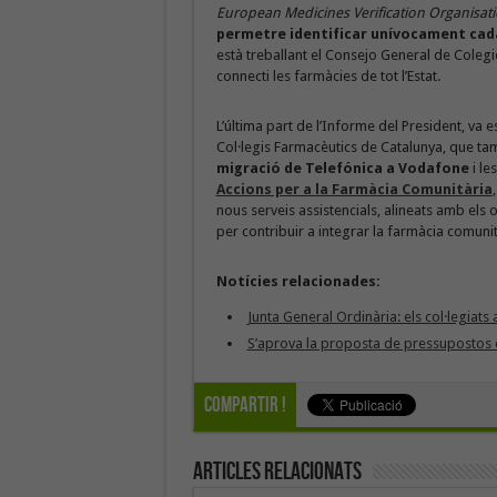
European Medicines Verification Organisat
permetre identificar unívocament cad
està treballant el Consejo General de Colegi
connecti les farmàcies de tot l’Estat.
L’última part de l’Informe del President, va e
Col·legis Farmacèutics de Catalunya, que tam
migració de Telefónica a Vodafone
i le
Accions per a la Farmàcia Comunitària
nous serveis assistencials, alineats amb els o
per contribuir a integrar la farmàcia comunit
Notícies relacionades:
Junta General Ordinària: els col·legiats
S’aprova la proposta de pressupostos 
Compartir !
Articles Relacionats