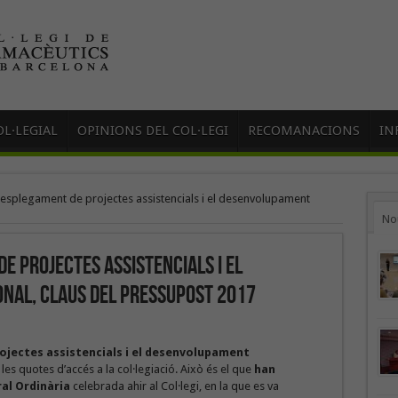
L·LEGIAL
OPINIONS DEL COL·LEGI
RECOMANACIONS
IN
desplegament de projectes assistencials i el desenvolupament
No
e projectes assistencials i el
nal, claus del pressupost 2017
jectes assistencials i el desenvolupament
les quotes d’accés a la col·legiació. Això és el que
han
ral Ordinària
celebrada ahir al Col·legi, en la que es va