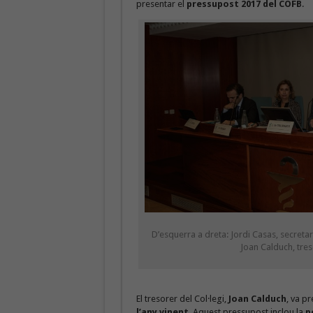
presentar el
pressupost 2017 del COFB
.
D’esquerra a dreta: Jordi Casas, secretar
Joan Calduch, tres
El tresorer del Col·legi,
Joan Calduch
, va p
l’any vinent
. Aquest pressupost inclou la
p