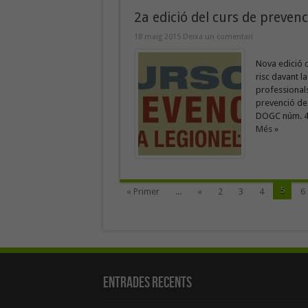
2a edició del curs de prevenci
18 maig 2015
Deixa un comentari
Nova edició d
risc davant la
professionals
prevenció de l
DOGC núm. 418
Més »
5
« Primer
...
«
2
3
4
6
Entrades recents