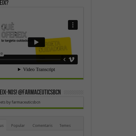
eix?
EIX-NOS! @farmaceuticsbcn
ets by farmaceuticsbcn
us
Popular
Comentaris
Temes