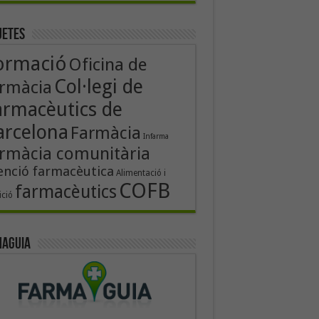
uetes
ormació
Oficina de
Col·legi de
rmàcia
armacèutics de
arcelona
Farmàcia
Infarma
rmàcia comunitària
enció farmacèutica
Alimentació i
COFB
farmacèutics
ició
aguia