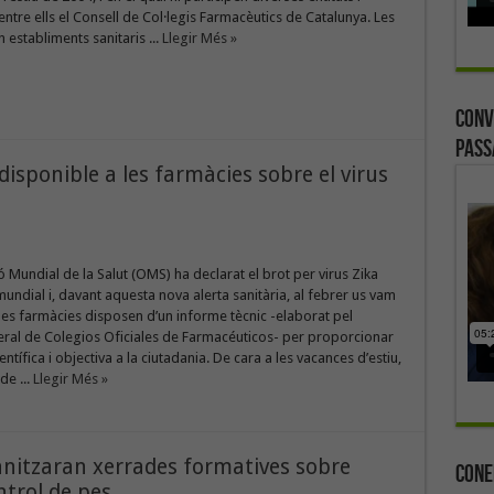
ntre ells el Consell de Col·legis Farmacèutics de Catalunya. Les
 establiments sanitaris ...
Llegir Més »
Conv
Pass
sponible a les farmàcies sobre el virus
ó Mundial de la Salut (OMS) ha declarat el brot per virus Zika
ndial i, davant aquesta nova alerta sanitària, al febrer us vam
les farmàcies disposen d’un informe tècnic -elaborat pel
ral de Colegios Oficiales de Farmacéuticos- per proporcionar
ntífica i objectiva a la ciutadania. De cara a les vacances d’estiu,
de ...
Llegir Més »
nitzaran xerrades formatives sobre
Cone
ntrol de pes