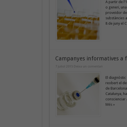
A partir de l
o generi, una
proveïdor de l
substàncies a
8 de juny el C
Campanyes informatives a f
7 juliol 2015
Deixa un comentari
El diagnòstic
reobert el de
de Barcelona
Catalunya, ha
conscienciar 
Més »