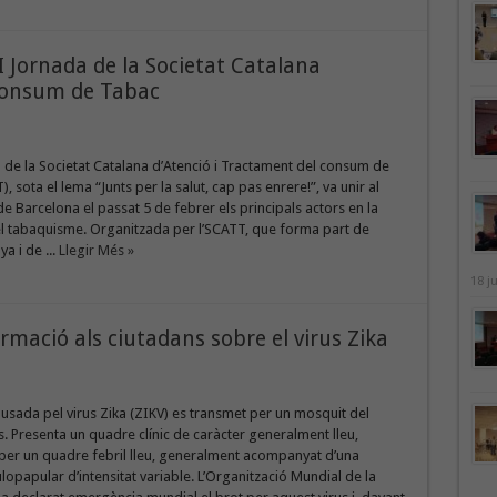
I Jornada de la Societat Catalana
 Consum de Tabac
 de la Societat Catalana d’Atenció i Tractament del consum de
 sota el lema “Junts per la salut, cap pas enrere!”, va unir al
 Barcelona el passat 5 de febrer els principals actors en la
 el tabaquisme. Organitzada per l’SCATT, que forma part de
a i de ...
Llegir Més »
18 j
rmació als ciutadans sobre el virus Zika
ausada pel virus Zika (ZIKV) es transmet per un mosquit del
 Presenta un quadre clínic de caràcter generalment lleu,
 per un quadre febril lleu, generalment acompanyat d’una
opapular d’intensitat variable. L’Organització Mundial de la