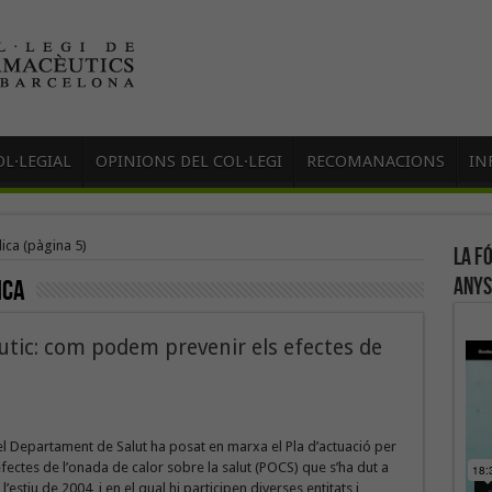
L·LEGIAL
OPINIONS DEL COL·LEGI
RECOMANACIONS
IN
lica
(pàgina 5)
La f
anys
ica
tic: com podem prevenir els efectes de
l Departament de Salut ha posat en marxa el Pla d’actuació per
efectes de l’onada de calor sobre la salut (POCS) que s’ha dut a
’estiu de 2004, i en el qual hi participen diverses entitats i