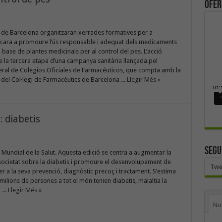
ofer
 de Barcelona organitzaran xerrades formatives per a
 cara a promoure l’ús responsable i adequat dels medicaments
a base de plantes medicinals per al control del pes. L’acció
 la tercera etapa d’una campanya sanitària llançada pel
ral de Colegios Oficiales de Farmacéuticos, que compta amb la
 del Col·legi de Farmacèutics de Barcelona ...
Llegir Més »
: diabetis
SEGU
a Mundial de la Salut. Aquesta edició se centra a augmentar la
 societat sobre la diabetis i promoure el desenvolupament de
Twe
 a la seva prevenció, diagnòstic precoç i tractament. S’estima
ilions de persones a tot el món tenien diabetis, malaltia la
...
Llegir Més »
No