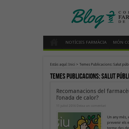
NOTÍCIES FARMÀCIA
MÓN CO
Estàs aquí:
Inici
>
Temes Publicacions: Salut púb
Temes Publicacions:
Salut públ
Recomanacions del farmacèu
l’onada de calor?
11 juliol 2016
Deixa un comentari
Un any més, e
prevenir els 
terme des de l