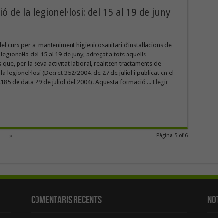
ó de la legionel·losi: del 15 al 19 de juny
el curs per al manteniment higienicosanitari d’instaŀlacions de
 legioneŀla del 15 al 19 de juny, adreçat a tots aquells
 que, per la seva activitat laboral, realitzen tractaments de
a legionel·losi (Decret 352/2004, de 27 de juliol i publicat en el
5 de data 29 de juliol del 2004). Aquesta formació ...
Llegir
»
Pàgina 5 of 6
Comentaris Recents
Not