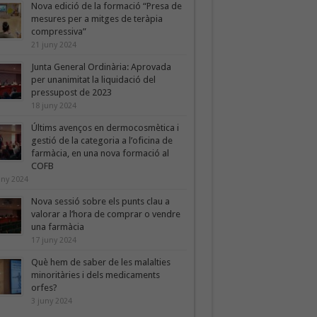
Nova edició de la formació “Presa de
mesures per a mitges de teràpia
compressiva”
21 juny 2024
Junta General Ordinària: Aprovada
per unanimitat la liquidació del
pressupost de 2023
18 juny 2024
Últims avenços en dermocosmètica i
gestió de la categoria a l’oficina de
farmàcia, en una nova formació al
COFB
uny 2024
Nova sessió sobre els punts clau a
valorar a l’hora de comprar o vendre
una farmàcia
17 juny 2024
Què hem de saber de les malalties
minoritàries i dels medicaments
orfes?
3 juny 2024