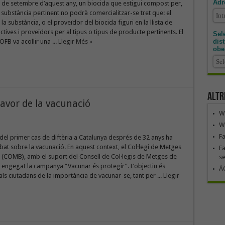
Adr
’1 de setembre d’aquest any, un biocida que estigui compost per,
 substància pertinent no podrà comercialitzar-se tret que: el
a substància, o el proveïdor del biocida figuri en la llista de
ctives i proveïdors per al tipus o tipus de producte pertinents. El
Sele
dis
OFB va acollir una ...
Llegir Més »
obe
Altr
avor de la vacunació
We
We
F
 del primer cas de diftèria a Catalunya després de 32 anys ha
bat sobre la vacunació. En aquest context, el Col·legi de Metges
Fa
 (COMB), amb el suport del Consell de Col·legis de Metges de
se
 engegat la campanya “Vacunar és protegir”. L’objectiu és
ÁG
als ciutadans de la importància de vacunar-se, tant per ...
Llegir