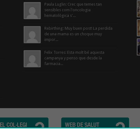
Paula Luglin: Crec que temes tan
sensibles com l'oncologia
hematològica s'...
Rebirthing: Muy buen post! La perdida
de una mama es un choque muy
impor...
Felix Torres: Esta molt bé aquesta
campanya y penso que desde la
farmacia...