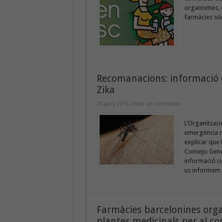
organismes, e
farmàcies són
Recomanacions: informació di
Zika
28 juny 2016
Deixa un comentari
L’Organitzaci
emergència mu
explicar que 
Consejo Gene
informació cie
us informem 
Farmàcies barcelonines orga
plantes medicinals per al co