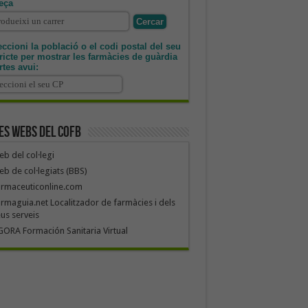
eça
ccioni la població o el codi postal del seu
tricte per mostrar les farmàcies de guàrdia
rtes avui:
es webs del COFB
b del col·legi
b de col·legiats (BBS)
armaceuticonline.com
rmaguia.net Localitzador de farmàcies i dels
us serveis
ORA Formación Sanitaria Virtual