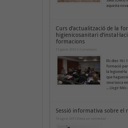
Salut (OMS) h
aquesta nova 
Curs d’actualització de la 
higienicosanitari d’instal·lac
formacions
15 gener 2016
2 Comentaris
Els dies 16 i
formació per 
la legionel·l
que haguessin
seva tasca en
...
Llegir Més 
Sessió informativa sobre el 
10 agost 2015
Deixa un comentari