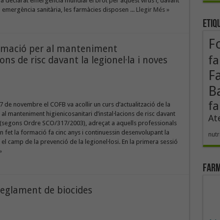
a declarat emergència mundial el brot per aquest virus i, davant
emergència sanitària, les farmàcies disposen ...
Llegir Més »
Etiq
F
formació per al manteniment
fa
ions de risc davant la legionel·la i noves
F
B
fa
 17 de novembre el COFB va acollir un curs d’actualització de la
al manteniment higienicosanitari d’instal·lacions de risc davant
At
a (segons Ordre SCO/317/2003), adreçat a aquells professionals
 fet la formació fa cinc anys i continuessin desenvolupant la
nutr
 el camp de la prevenció de la legionel·losi. En la primera sessió
»
Farm
reglament de biocides