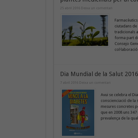
25 abril 2016
Deixa un comentari
Farmacèutics
ciutadans de
tradicionals 
forma part de
Consejo Gene
col·laboració
Dia Mundial de la Salut 2016
7 abril 2016
Deixa un comentari
Avui se celebra el Di
conscienciació de la
mesures concretes per
que en 2008 uns 347 m
prevalença de la qual 