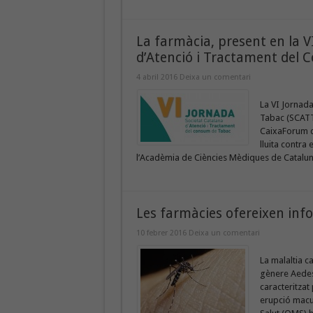
La farmàcia, present en la V
d’Atenció i Tractament del
4 abril 2016
Deixa un comentari
La VI Jornada
Tabac (SCATT),
CaixaForum de
lluita contra
l’Acadèmia de Ciències Mèdiques de Cataluny
Les farmàcies ofereixen info
10 febrer 2016
Deixa un comentari
La malaltia c
gènere Aedes.
caracteritzat
erupció macul