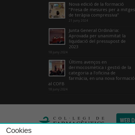
Nova edició de la formació
“Presa de mesures per a mitges
de teràpia compressiva”
21 juny 2024
Junta General Ordinària:
Aprovada per unanimitat la
liquidació del pressupost de
2023
18 juny 2024
Últims avenços en
dermocosmètica i gestió de la
categoria a l’oficina de
farmàcia, en una nova formació
al COFB
18 juny 2024
Cookies