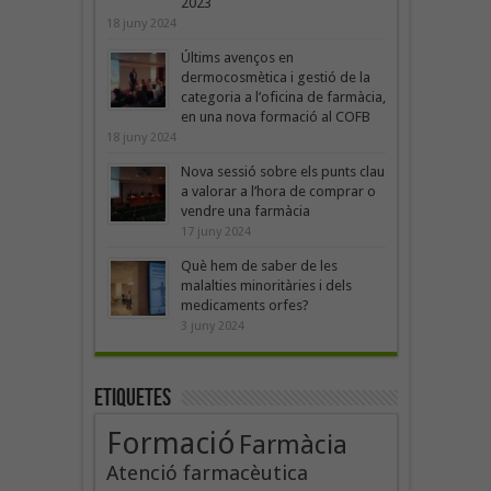
2023
18 juny 2024
Últims avenços en
dermocosmètica i gestió de la
categoria a l’oficina de farmàcia,
en una nova formació al COFB
18 juny 2024
Nova sessió sobre els punts clau
a valorar a l’hora de comprar o
vendre una farmàcia
17 juny 2024
Què hem de saber de les
malalties minoritàries i dels
medicaments orfes?
3 juny 2024
Etiquetes
Formació
Farmàcia
Atenció farmacèutica