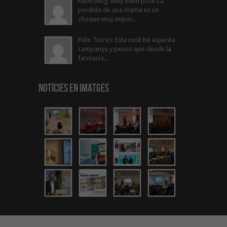
Rebirthing: Muy buen post! La
perdida de una mama es un
choque muy impor...
Felix Torres: Esta molt bé aquesta
campanya y penso que desde la
farmacia...
Notícies en Imatges