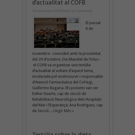
d’actualitat al COFB
14 novembre 2018
Deixa un comentari
El passat
6 de
novembre -coincidint amb la proximitat
del 29 d’octubre, Dia Mundial de l’ictus–
el COFB va organitzar una tertúlia
d’actualitat al voltant d’aquest tema,
moderada pel vicetresorer i responsable
d’Atenció Farmacèutica del Col·legi,
Guillermo Bagaria. Els ponents van ser
Esther Duarte, cap de secció de
Rehabilitació Neurològica dels Hospitals
del Mar i l’Esperança; Ana Rodríguez, cap
de Secció ...
Llegir Més »
Tertúlia sobre la dieta