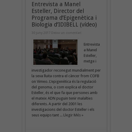
Entrevista a Manel
Esteller, Director del
Programa d’Epigenètica i
Biologia d’IDIBELL (vídeo)
30 juny 2017
Deixa un comentari
Entrevista
a Manel
Esteller,
metge i
investigador reconegut mundialment per
la seva lluita contra el càncer from COFB
on Vimeo. L’epigenètica és la regulació
del genoma, o com explica el doctor
Esteller, és el que fa que persones amb
el mateix ADN puguin tenir malalties
diferents. A partir del 2001 les
investigacions del doctor Esteller i els
seus equips tant ...
Llegir Més »