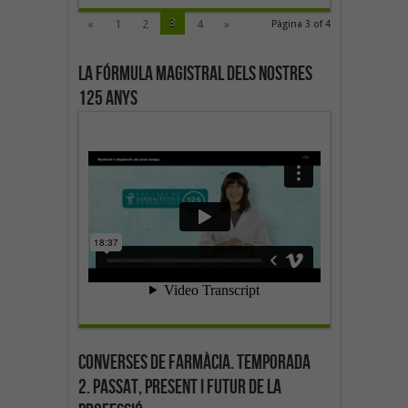
3
«
1
2
4
»
Pàgina 3 of 4
La fórmula magistral dels nostres
125 anys
Converses de farmàcia. Temporada
2. Passat, present i futur de la