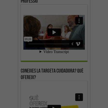
professió
Coneixes la targeta cuidadora? Què
ofereix?