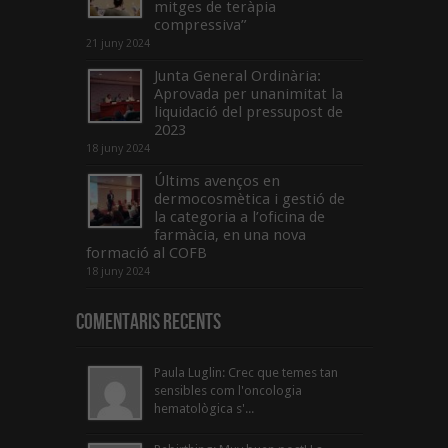
mitges de teràpia
compressiva”
21 juny 2024
Junta General Ordinària:
Aprovada per unanimitat la
liquidació del pressupost de
2023
18 juny 2024
Últims avenços en
dermocosmètica i gestió de
la categoria a l’oficina de
farmàcia, en una nova
formació al COFB
18 juny 2024
Comentaris Recents
Paula Luglin: Crec que temes tan
sensibles com l'oncologia
hematològica s'...