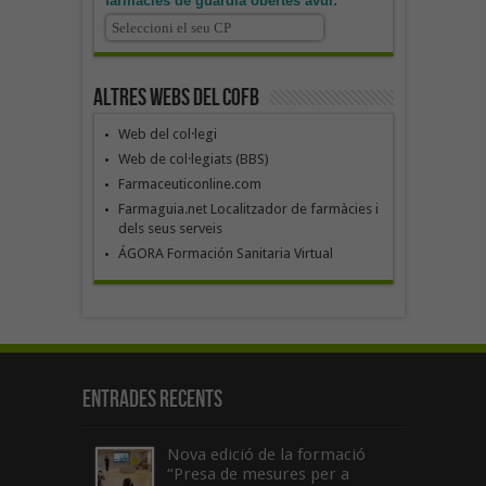
farmàcies de guàrdia obertes avui:
Altres webs del COFB
Web del col·legi
Web de col·legiats (BBS)
Farmaceuticonline.com
Farmaguia.net Localitzador de farmàcies i
dels seus serveis
ÁGORA Formación Sanitaria Virtual
Entrades recents
Nova edició de la formació
“Presa de mesures per a