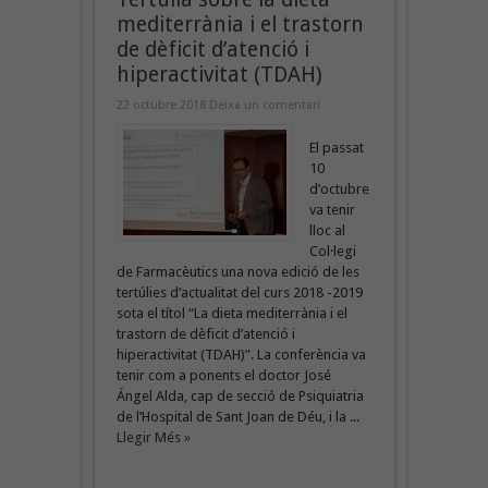
mediterrània i el trastorn
de dèficit d’atenció i
hiperactivitat (TDAH)
22 octubre 2018
Deixa un comentari
El passat
10
d’octubre
va tenir
lloc al
Col·legi
de Farmacèutics una nova edició de les
tertúlies d’actualitat del curs 2018 -2019
sota el títol “La dieta mediterrània i el
trastorn de dèficit d’atenció i
hiperactivitat (TDAH)”. La conferència va
tenir com a ponents el doctor José
Ángel Alda, cap de secció de Psiquiatria
de l’Hospital de Sant Joan de Déu, i la ...
Llegir Més »