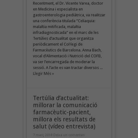
Recentment, el Dr. Vicente Varea, doctor
en Medicina i especialista en
gastroenterologia pediàtrica, va realitzar
una conferència titulada “Celiaquia:
malaltia mitificada, malaltia
infradiagnosticada” en el marc de les
Tertúlies d’actualitat que organitza
periòdicament el Col·legi de
Farmacèutics de Barcelona. Anna Bach,
vocal d’Alimentació i Nutrició del COFB,
va ser l’encarregada de moderar la
sessió. A l’acte es van tractar diversos ...
Llegir Més »
Tertúlia d’actualitat:
millorar la comunicació
farmacèutic-pacient,
millora els resultats de
salut (vídeo entrevista)
7 març 2018
Deixa un comentari