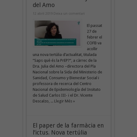
del Amo
12 abril 2019
Deixa un comentari
El passat
27 de
febrer el
COFB va
acollir
una nova tertúlia d’actualitat, titulada
“Saps què és la PrEP?”, a càrrec de la
Dra. Julia del Amo –directora del Pla
Nacional sobre la Sida del Ministerio de
Sanidad, Consumo y Bienestar Social i
professora de recerca del Centro
Nacional de Epidemiología del Insituto
de Salud Carlos III- i el Dr. Vicente
Descalzo, ...
Llegir Més »
El paper de la farmàcia en
l’ictus. Nova tertúlia