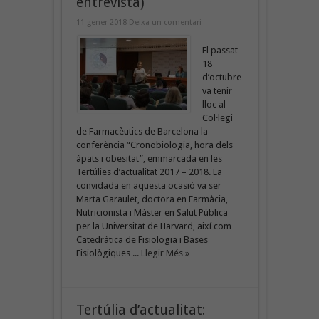
entrevista)
11 gener 2018
Deixa un comentari
El passat
18
d’octubre
va tenir
lloc al
Col·legi
de Farmacèutics de Barcelona la
conferència “Cronobiologia, hora dels
àpats i obesitat”, emmarcada en les
Tertúlies d’actualitat 2017 – 2018. La
convidada en aquesta ocasió va ser
Marta Garaulet, doctora en Farmàcia,
Nutricionista i Màster en Salut Pública
per la Universitat de Harvard, així com
Catedràtica de Fisiologia i Bases
Fisiològiques ...
Llegir Més »
Tertúlia d’actualitat: