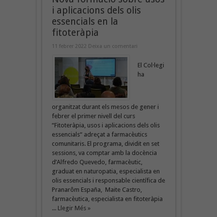
i aplicacions dels olis
essencials en la
fitoteràpia
11 febrer 2022
Deixa un comentari
El Col·legi
ha
organitzat durant els mesos de gener i
febrer el primer nivell del curs
“Fitoteràpia, usos i aplicacions dels olis
essencials“ adreçat a farmacèutics
comunitaris. El programa, dividit en set
sessions, va comptar amb la docència
d’Alfredo Quevedo, farmacèutic,
graduat en naturopatia, especialista en
olis essencials i responsable científica de
Pranarôm España, Maite Castro,
farmacèutica, especialista en fitoteràpia
...
Llegir Més »