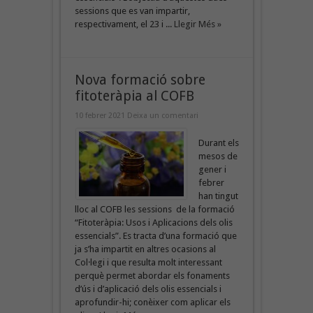
sessions que es van impartir,
respectivament, el 23 i ...
Llegir Més »
Nova formació sobre
fitoteràpia al COFB
10 febrer 2021
Deixa un comentari
Durant els
mesos de
gener i
febrer
han tingut
lloc al COFB les sessions de la formació
“Fitoteràpia: Usos i Aplicacions dels olis
essencials”. Es tracta d’una formació que
ja s’ha impartit en altres ocasions al
Col·legi i que resulta molt interessant
perquè permet abordar els fonaments
d’ús i d’aplicació dels olis essencials i
aprofundir-hi; conèixer com aplicar els