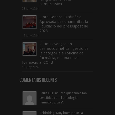
compressiva”
21 juny 2024
Junta General Ordinària:
Aprovada per unanimitat la
liquidació del pressupost de
2023
18 juny 2024
Últims avenços en
dermocosmètica i gestió de
la categoria a l’oficina de
farmàcia, en una nova
formació al COFB
18 juny 2024
Comentaris Recents
Paula Luglin: Crec que temes tan
sensibles com l'oncologia
hematològica s'...
Rebirthing: Muy buen post! La