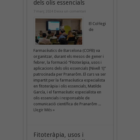
dels olis essencials
7 març 2024
Deixa un comentari
El Col·legi
de
Farmacèutics de Barcelona (COFB) va
organitzar, durant els mesos de gener i
febrer, la formació “Fitoteràpia, usos i
aplicacions dels olis essencials [Nivell 1]”
patrocinada per Pranarôm. El curs va ser
impartit per la farmacèutica especialista
en fitoteràpia i olis essencials, Matilde
García, i el farmacèutic especialista en
olis essencials i responsable de
comunicació científica de Pranarôm ...
Llegir Més »
Fitoteràpia, usos i