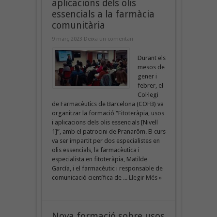
aplicacions dels olis
essencials a la farmàcia
comunitària
9 març 2023
Deixa un comentari
Durant els
mesos de
gener i
febrer, el
Col·legi
de Farmacèutics de Barcelona (COFB) va
organitzar la formació “Fitoteràpia, usos
i aplicacions dels olis essencials [Nivell
1]”, amb el patrocini de Pranarôm. El curs
va ser impartit per dos especialistes en
olis essencials, la farmacèutica i
especialista en fitoteràpia, Matilde
García, i el farmacèutic i responsable de
comunicació científica de ...
Llegir Més »
Nova formació sobre usos