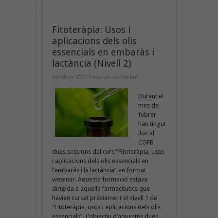
Fitoteràpia: Usos i
aplicacions dels olis
essencials en embaràs i
lactància (Nivell 2)
24 febrer 2021
Deixa un comentari
Durant el
mes de
febrer
han tingut
lloc al
COFB
dues sessions del curs “Fitoteràpia, usos
i aplicacions dels olis essencials en
l’embaràs i la lactància” en format
webinar. Aquesta formació estava
dirigida a aquells farmacèutics que
havien cursat prèviament el nivell 1 de
“Fitoteràpia, usos i aplicacions dels olis
essencials”. L’objectiu d’aquestes dues