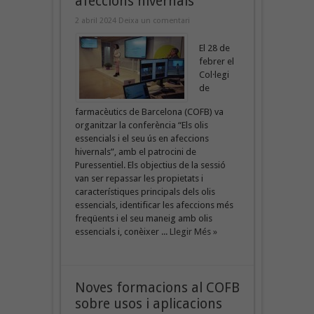
afeccions hivernals
2 abril 2024
Deixa un comentari
El 28 de
febrer el
Col·legi
de
farmacèutics de Barcelona (COFB) va
organitzar la conferència “Els olis
essencials i el seu ús en afeccions
hivernals”, amb el patrocini de
Puressentiel. Els objectius de la sessió
van ser repassar les propietats i
característiques principals dels olis
essencials, identificar les afeccions més
freqüents i el seu maneig amb olis
essencials i, conèixer ...
Llegir Més »
Noves formacions al COFB
sobre usos i aplicacions