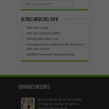
Altres webs del COFB
Web del col·legi
Web de col·legiats (BBS)
Farmaceuticonline.com
Farmaguia.net Localitzador de farmàcies i
dels seus serveis
ÁGORA Formación Sanitaria Virtual
Entrades recents
Nova edició de la formació
“Presa de mesures per a
mitges de teràpia