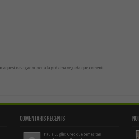
 en aquest navegador per a la pròxima vegada que comenti.
Comentaris Recents
Not
Paula Luglin: Crec que temes tan