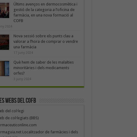
Últims avenços en dermocosmètica i
gestió de la categoria a l’oficina de
farmàcia, en una nova formació al
COFB
uny 2024
Nova sessió sobre els punts clau a
valorar a l’hora de comprar o vendre
una farmàcia
17 juny 2024
Què hem de saber de les malalties
minoritàries i dels medicaments
orfes?
3 juny 2024
es webs del COFB
b del col·legi
b de col·legiats (BBS)
armaceuticonline.com
rmaguia.net Localitzador de farmàcies i dels