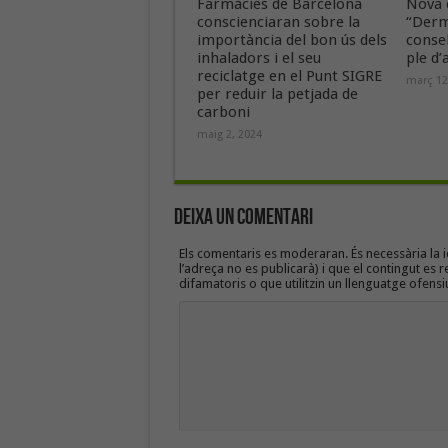
Farmàcies de Barcelona
Nova e
conscienciaran sobre la
“Derm
importància del bon ús dels
conse
inhaladors i el seu
ple d’
reciclatge en el Punt SIGRE
març 12
per reduir la petjada de
carboni
maig 2, 2024
Deixa un Comentari
Els comentaris es moderaran. És necessària la id
l’adreça no es publicarà) i que el contingut es r
difamatoris o que utilitzin un llenguatge ofensi