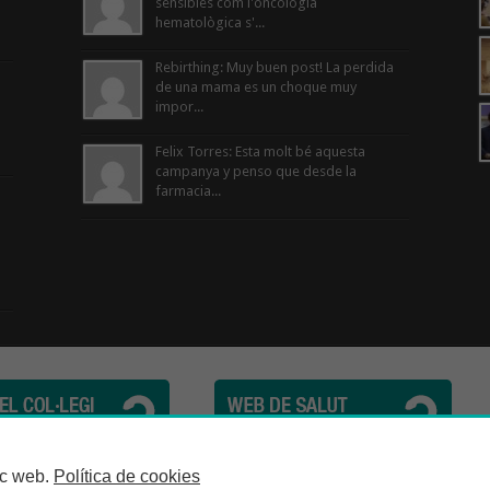
sensibles com l'oncologia
hematològica s'...
Rebirthing: Muy buen post! La perdida
de una mama es un choque muy
impor...
Felix Torres: Esta molt bé aquesta
campanya y penso que desde la
farmacia...
cèutics de la Província de Barcelona | C. Girona, n° 64-66 - 08009 Barcelona | Te
loc web.
Política de cookies