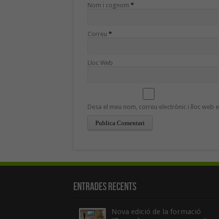
Nom i cognom
*
Correu
*
Lloc Web
Desa el meu nom, correu electrònic i lloc web
Entrades recents
Nova edició de la formació