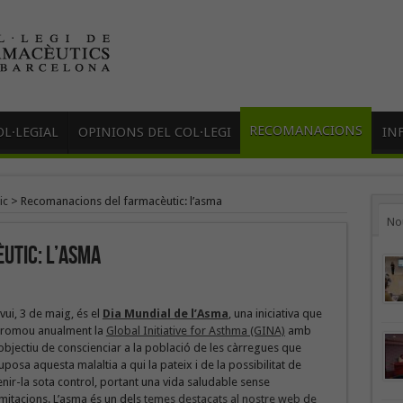
RECOMANACIONS
L·LEGIAL
OPINIONS DEL COL·LEGI
IN
ic
>
Recomanacions del farmacèutic: l’asma
No
utic: l’asma
vui, 3 de maig, és el
Dia Mundial de l’Asma
, una iniciativa que
romou anualment la
Global Initiative for Asthma (GINA)
amb
’objectiu de conscienciar a la població de les càrregues que
uposa aquesta malaltia a qui la pateix i de la possibilitat de
enir-la sota control, portant una vida saludable sense
imitacions. L’asma és un dels
temes destacats al nostre web de