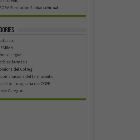
us serveis
ORA Formación Santiaria Virtual
gories
stacats
NFARMA
n col·legial
tícies farmàcia
inions del Col·legi
ecomanacions del farmacèutic
cció de fotografia del COFB
ense Categoria