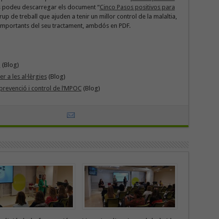
 us podeu descarregar els document “
Cinco Pasos positivos para
rup de treball que ajuden a tenir un millor control de la malaltia,
s importants del seu tractament, ambdós en PDF.
l
(Blog)
r a les al·lèrgies
(Blog)
prevenció i control de l’MPOC
(Blog)