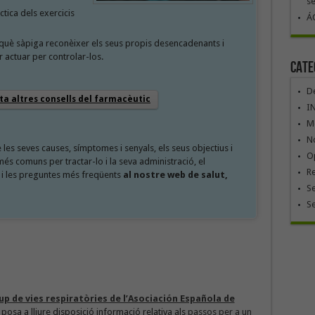
se
ctica dels exercicis
ÁG
rquè sàpiga reconèixer els seus propis desencadenants i
r actuar per controlar-los.
Cate
De
ta altres consells del farmacèutic
I
Mó
No
les seves causes, símptomes i senyals, els seus objectius i
Op
s comuns per tractar-lo i la seva administració, el
R
 i les preguntes més freqüents
al nostre web de salut,
Se
S
up de vies respiratòries de l’Asociación Española de
posa a lliure disposició informació relativa als
passos per a un