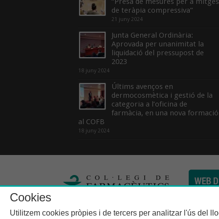
“Presa de mesures per a mitges
de teràpia compressiva”
21 juny 2024
Junta General Ordinària:
Aprovada per unanimitat la
liquidació del pressupost de
2023
18 juny 2024
Últims avenços en
dermocosmètica i gestió de la
categoria a l’oficina de
farmàcia, en una nova formació
al COFB
18 juny 2024
Cookies
Col·legi de Farma
Utilitzem cookies pròpies i de tercers per analitzar l'ús del l