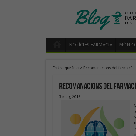
NOTÍCIES FARMÀCIA
MÓN CO
Estàs aquí:
Inici
>
Recomanacions del farmacèut
Recomanacions del farmacè
3 maig 2016
A
p
l
s
t
l