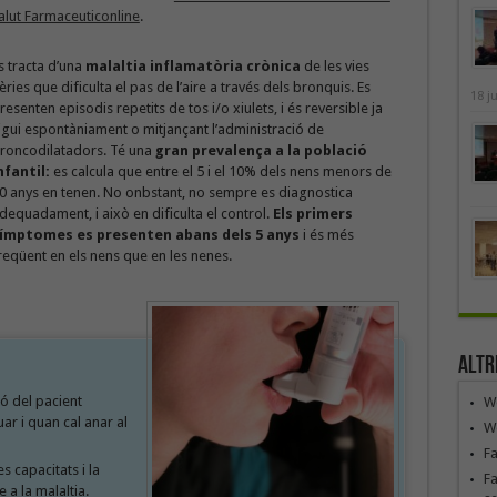
alut Farmaceuticonline
.
s tracta d’una
malaltia inflamatòria crònica
de les vies
èries que dificulta el pas de l’aire a través dels bronquis. Es
18 j
resenten episodis repetits de tos i/o xiulets, i és reversible ja
igui espontàniament o mitjançant l’administració de
roncodilatadors. Té una
gran prevalença a la població
nfantil:
es calcula que entre el 5 i el 10% dels nens menors de
0 anys en tenen. No onbstant, no sempre es diagnostica
dequadament, i això en dificulta el control.
Els primers
ímptomes es presenten abans dels 5 anys
i és més
reqüent en els nens que en les nenes.
Altr
ó del pacient
We
r i quan cal anar al
We
F
s capacitats i la
Fa
 a la malaltia.