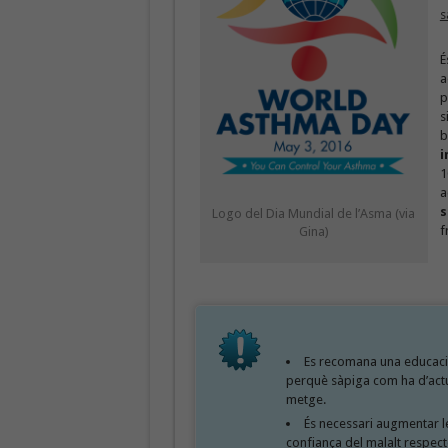
s
É
a
p
s
b
i
1
a
s
Logo del Dia Mundial de l’Asma (via
f
Gina)
Es recomana una educaci
perquè sàpiga com ha d’actua
metge.
És necessari augmentar le
confiança del malalt respecte