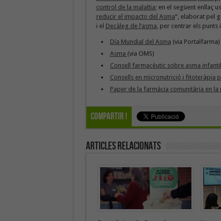
control de la malaltia
; en el següent enllaç
reducir el impacto del Asma
“, elaborat pel g
i el
Decàleg de l’asma
, per centrar els punt
Día Mundial del Asma
(via Portalfarma)
Asma
(via OMS)
Consell farmacèutic sobre asma infanti
Consells en micronutrició i fitoteràpia pe
Paper de la farmàcia comunitària en la 
Compartir !
Articles Relacionats