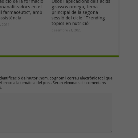
dició de la formació
Usos i aplicacions dels àcids
oanalitzadors en el
grassos omega, tema
ll farmacèutic”, amb
principal de la segona
assistència
sessió del cicle “Trending
topics en nutrició”
, 2024
desembre 21, 2023
entificació de l’autor (nom, cognom i correu electrònic tot i que
efereixi a la temàtica del post. Seran eliminats els comentaris
u.