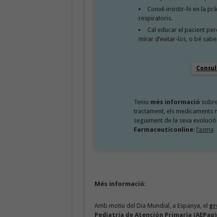
Convé insistir-hi en la prà
respiratoris.
Cal educar el pacient pe
mirar d’evitar-los, o bé sabe
Consul
Teniu
més informació
sobre 
tractament, els medicaments mé
seguiment de la seva evolució
Farmaceuticonline
:
l’asma
.
Més informació:
Amb motiu del Dia Mundial, a Espanya, el
gr
Pediatría de Atención Primaria (AEPap)