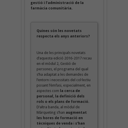
gestió i l’administració de la
farmàcia comunitària.
Quines són les novetats
respecta els anys anteriors?
Una de les principals novetats
d’aquesta edició 2016-2017 recau
en el mòdul 2, Gestió de
persones, el programa del qual
s’ha adaptat a les demandes de
l’entorn i necessitats del col·lectiu
posant l’èmfasi, especialment, en
aspectes com
la
cerca de
personal, la definició dels
rols o els plans de formació
.
D’altra banda, al mòdul de
Màrqueting s’han
augmentat
les hores de formació en
tècniques de venda
i
s’han