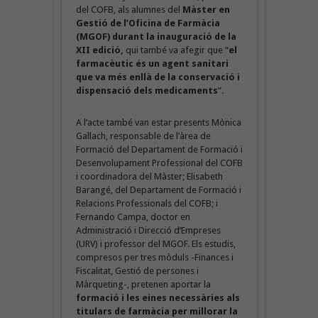
del COFB, als alumnes del
Màster en
Gestió de l’Oficina de Farmàcia
(MGOF) durant la inauguració de la
XII edició,
qui també va afegir que “
el
farmacèutic és un agent sanitari
que va més enllà de la conservació i
dispensació dels medicaments
”.
A l’acte també van estar presents Mònica
Gallach, responsable de l’àrea de
Formació del Departament de Formació i
Desenvolupament Professional del COFB
i coordinadora del Màster; Elisabeth
Barangé, del Departament de Formació i
Relacions Professionals del COFB; i
Fernando Campa, doctor en
Administració i Direcció d’Empreses
(URV) i professor del MGOF. Els estudis,
compresos per tres mòduls -Finances i
Fiscalitat, Gestió de persones i
Màrqueting-, pretenen aportar la
formació i les eines necessàries als
titulars de farmàcia per millorar la