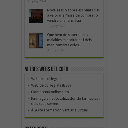
18 juny 2024
Nova sessió sobre els punts clau
a valorar a l’hora de comprar o
vendre una farmàcia
17 juny 2024
Què hem de saber de les
malalties minoritàries i dels
medicaments orfes?
3 juny 2024
Altres webs del COFB
Web del col·legi
Web de col·legiats (BBS)
Farmaceuticonline.com
Farmaguia.net Localitzador de farmàcies i
dels seus serveis
ÁGORA Formación Santiaria Virtual