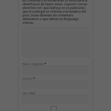
Els comentaris es moderaran. És necessària la
identificació de l’autor (nom, cognom i correu
electrònic tot i que l’adreça no es publicarà) i
que el contingut es refereixi a la temàtica del
post. Seran eliminats els comentaris
difamatoris o que utilitzin un llenguatge
ofensiu.
Nom i cognom
*
Correu
*
Lloc Web