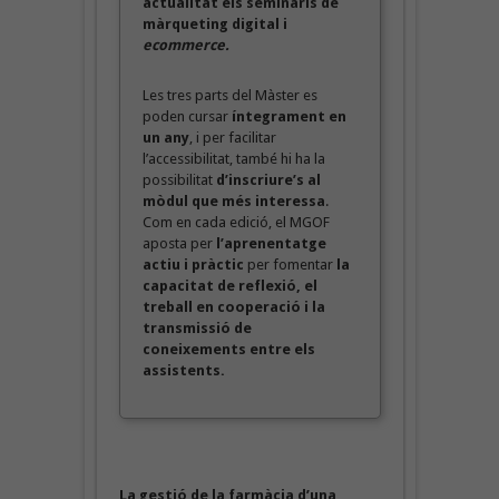
actualitat els seminaris de
màrqueting digital i
ecommerce.
Les tres parts del Màster es
poden cursar
íntegrament en
un any
, i per facilitar
l’accessibilitat, també hi ha la
possibilitat
d’inscriure’s al
mòdul que més interessa
.
Com en cada edició, el MGOF
aposta per
l’aprenentatge
actiu i pràctic
per fomentar
la
capacitat de reflexió, el
treball en cooperació i la
transmissió de
coneixements entre els
assistents.
La gestió de la farmàcia d’una