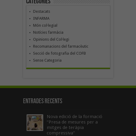
Categories
Destacats
INFARMA
Món col·legial
Notícies farmàcia
Opinions del Col·legi
Recomanacions del farmacèutic
Secció de fotografia del COFB
Sense Categoria
Entrades recents
Nova edició de la formació
“Presa de mesures per a
mitges de teràpia
compressiva”