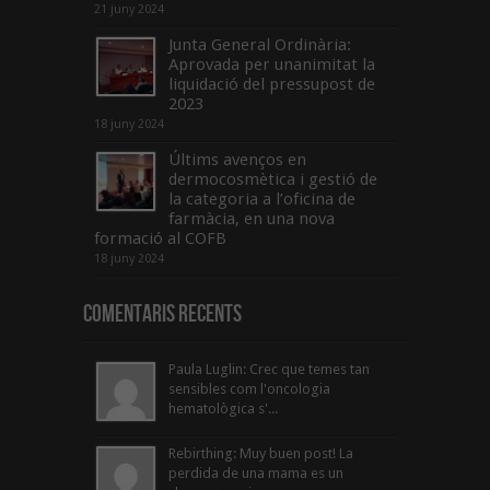
21 juny 2024
Junta General Ordinària:
Aprovada per unanimitat la
liquidació del pressupost de
2023
18 juny 2024
Últims avenços en
dermocosmètica i gestió de
la categoria a l’oficina de
farmàcia, en una nova
formació al COFB
18 juny 2024
Comentaris Recents
Paula Luglin: Crec que temes tan
sensibles com l'oncologia
hematològica s'...
Rebirthing: Muy buen post! La
perdida de una mama es un