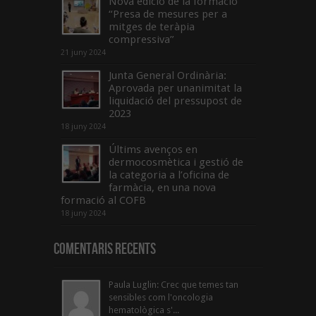
Nova edició de la formació
“Presa de mesures per a
mitges de teràpia
compressiva”
21 juny 2024
Junta General Ordinària:
Aprovada per unanimitat la
liquidació del pressupost de
2023
18 juny 2024
Últims avenços en
dermocosmètica i gestió de
la categoria a l’oficina de
farmàcia, en una nova
formació al COFB
18 juny 2024
Comentaris Recents
Paula Luglin: Crec que temes tan
sensibles com l'oncologia
hematològica s'...