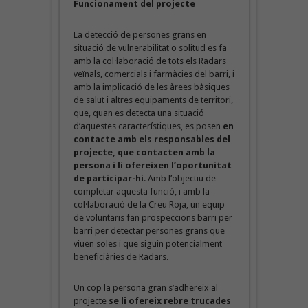
Funcionament del projecte
La detecció de persones grans en
situació de vulnerabilitat o solitud es fa
amb la col·laboració de tots els Radars
veïnals, comercials i farmàcies del barri, i
amb la implicació de les àrees bàsiques
de salut i altres equipaments de territori,
que, quan es detecta una situació
d’aquestes característiques, es posen
en
contacte amb els responsables del
projecte, que contacten amb la
persona i li ofereixen l’oportunitat
de participar-hi
. Amb l’objectiu de
completar aquesta funció, i amb la
col·laboració de la Creu Roja, un equip
de voluntaris fan prospeccions barri per
barri per detectar persones grans que
viuen soles i que siguin potencialment
beneficiàries de Radars.
Un cop la persona gran s’adhereix al
projecte
se li ofereix rebre trucades