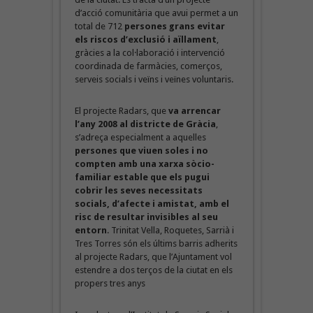
d’acció comunitària que avui permet a un
total de 712
persones grans evitar
els riscos d’exclusió i aïllament
,
gràcies a la col·laboració i intervenció
coordinada de farmàcies, comerços,
serveis socials i veïns i veïnes voluntaris.
El projecte Radars, que
va arrencar
l’any 2008 al districte de Gràcia
,
s’adreça especialment a aquelles
persones que viuen soles i no
compten amb una xarxa sòcio-
familiar estable que els pugui
cobrir les seves necessitats
socials, d’afecte i amistat, amb el
risc de resultar invisibles al seu
entorn
. Trinitat Vella, Roquetes, Sarrià i
Tres Torres són els últims barris adherits
al projecte Radars, que l’Ajuntament vol
estendre a dos terços de la ciutat en els
propers tres anys