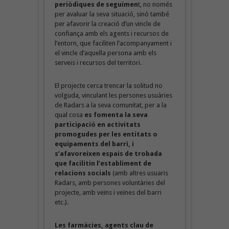
periòdiques de seguimen
t, no només
per avaluar la seva situació, sinó també
per afavorir la creació d’un vincle de
confiança amb els agents i recursos de
l’entorn, que faciliten l’acompanyament i
el vincle d’aquella persona amb els
serveis i recursos del territori.
El projecte cerca trencar la solitud no
volguda, vinculant les persones usuàries
de Radars a la seva comunitat, per a la
qual cosa
es fomenta la seva
participació en activitats
promogudes per les entitats o
equipaments del barri, i
s’afavoreixen espais de trobada
que facilitin l’establiment de
relacions socials
(amb altres usuaris
Radars, amb persones voluntàries del
projecte, amb veïns i veïnes del barri
etc.).
Les farmàcies, agents clau de