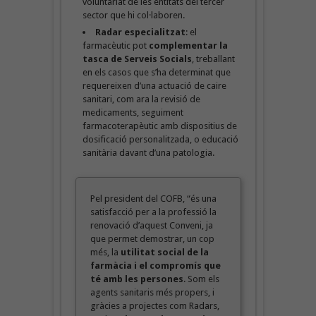
voluntariat de les entitats del tercer
sector que hi col·laboren.
Radar especialitzat
: el
farmacèutic pot
complementar la
tasca de Serveis Socials
, treballant
en els casos que s’ha determinat que
requereixen d’una actuació de caire
sanitari, com ara la revisió de
medicaments, seguiment
farmacoterapèutic amb dispositius de
dosificació personalitzada, o educació
sanitària davant d’una patologia.
Pel president del COFB, “és una
satisfacció per a la professió la
renovació d’aquest Conveni, ja
que permet demostrar, un cop
més, la
utilitat social de la
farmàcia i el compromís que
té amb les persones
. Som els
agents sanitaris més propers, i
gràcies a projectes com Radars,