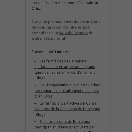
tan valuós com el econòmic”, ha valorat
Ortiz.
Nota de premsa enviada als mitjans
de comunicació (també es pot
consultar a la
Sala de Premsa
del
web institucional).
Potser també t’interessa:
Les farmàcies de Barcelona
ajudaran a detectar persones grans
que viuen soles amb risc d’aïllament
(Blog)
161 farmacèutics al projecte Radars
per reduir el risc d’aïllament de la gent
gran
(Blog)
La farmàcia, part activa del Consell
Assessor de la Gent Gran de Barcelona
(Blog)
Els farmacèutics de Barcelona
participen en diferents activitats per