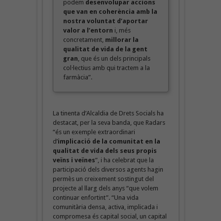
podem
desenvolupar accions
que van en coherència amb la
nostra voluntat d’aportar
valor a l’entorn
i, més
concretament,
millorar la
qualitat de vida de la gent
gran
, que és un dels principals
col·lectius amb qui tractem a la
farmàcia”.
La tinenta d’Alcaldia de Drets Socials ha
destacat, per la seva banda, que Radars
“és un exemple extraordinari
d’
implicació de la comunitat en la
qualitat de vida dels seus propis
veïns i veïnes
”, i ha celebrat que la
participació dels diversos agents hagin
permès un creixement sostingut del
projecte al llarg dels anys “que volem
continuar enfortint”. “Una vida
comunitària densa, activa, implicada i
compromesa és capital social, un capital