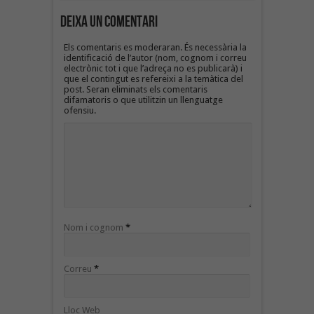
Deixa un Comentari
Els comentaris es moderaran. És necessària la
identificació de l’autor (nom, cognom i correu
electrònic tot i que l’adreça no es publicarà) i
que el contingut es refereixi a la temàtica del
post. Seran eliminats els comentaris
difamatoris o que utilitzin un llenguatge
ofensiu.
Nom i cognom
*
Correu
*
Lloc Web