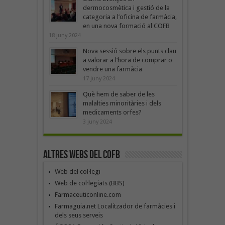
dermocosmètica i gestió de la
categoria a l’oficina de farmàcia,
en una nova formació al COFB
18 juny 2024
Nova sessió sobre els punts clau
a valorar a l’hora de comprar o
vendre una farmàcia
17 juny 2024
Què hem de saber de les
malalties minoritàries i dels
medicaments orfes?
3 juny 2024
Altres webs del COFB
Web del col·legi
Web de col·legiats (BBS)
Farmaceuticonline.com
Farmaguia.net Localitzador de farmàcies i
dels seus serveis