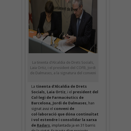
La tinenta d’Alcaldia de Drets Socials,
Laia Ortiz, i el president del COFB, Jordi
de Dalmases, a la signatura del conveni
La
tinenta d’Alcaldia de Drets
Socials, Laia Ortiz
, i el
president del
Col·legi de Farmacèutics de
Barcelona, Jordi de Dalmases
, han
signat avui el
conveni de
col·laboració que dóna continuïtat
i vol estendre i consolidar la xarxa
de
Radars
, implantada ja en 31 barris
de la ciutat. Es tracta d’un projecte