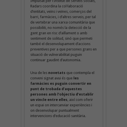
Impulsat per l’Institut de Serveis Socials,
Radars coordina la col·laboració
d’entitats, veïns i veïnes, comerços del
barri, farmàcies, i d’altres serveis, per tal
de vertebrar una xarxa comunitària que
possibiliti, no només la detecció de la
gent gran en risc d’aïllament o amb
sentiment de solitud, sinó que permeti
també el desenvolupament d’accions
preventives per a que persones grans en
situació de vulnerabilitat puguin
continuar gaudint d’autonomia.
Una de les
novetats
que contempla el
conveni signat avui és que
les
farmàcies es puguin convertir en
punt de trobada d’aquestes
persones amb l’objectiu d’establir
un vincle entre elles
, així com oferir
un espai on intercanviar experiències i
on desenvolupar puntualment
intervencions d’educació sanitària.