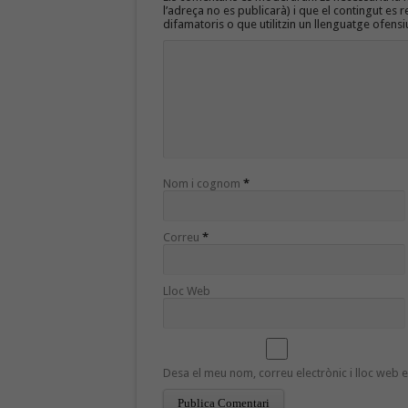
l’adreça no es publicarà) i que el contingut es r
difamatoris o que utilitzin un llenguatge ofensi
Nom i cognom
*
Correu
*
Lloc Web
Desa el meu nom, correu electrònic i lloc web