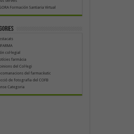
us serveis
ORA Formación Santiaria Virtual
gories
stacats
NFARMA
n col·legial
tícies farmàcia
inions del Col·legi
ecomanacions del farmacèutic
cció de fotografia del COFB
ense Categoria