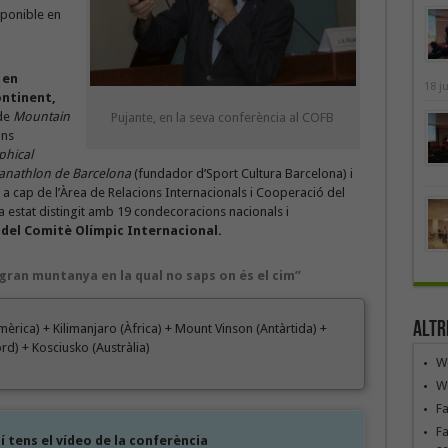
sponible en
 en
18 j
ontinent,
 de
Mountain
Pujante, en la seva conferència al COFB
ons
phical
anathlon
de Barcelona
(fundador d’Sport Cultura Barcelona) i
a cap de l’Àrea de Relacions Internacionals i Cooperació del
ha estat distingit amb 19 condecoracions nacionals i
 del Comitè Olímpic Internacional.
 gran muntanya en la qual no saps on és el cim”
Altr
èrica) + Kilimanjaro (Àfrica) + Mount Vinson (Antàrtida) +
rd) + Kosciusko (Austràlia)
We
We
F
Fa
í tens el vídeo de la conferència