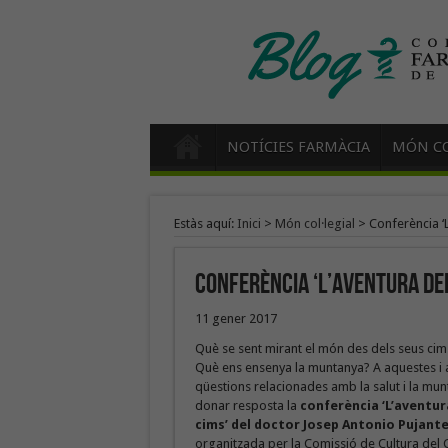
NOTÍCIES FARMÀCIA
MÓN CO
Estàs aquí:
Inici
>
Món col·legial
>
Conferència ‘L
Conferència ‘L’aventura del
11 gener 2017
Què se sent mirant el món des dels seus cim
Què ens ensenya la muntanya? A aquestes i a
qüestions relacionades amb la salut i la mun
donar resposta la
conferència ‘L’aventur
cims’ del doctor Josep Antonio Pujant
organitzada per la Comissió de Cultura del