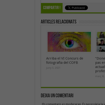
Compartir !
Articles Relacionats
Arriba el VI Concurs de
“Done
fotografia del COFB
pas en
actual
juny 3, 2021
profe
març 8,
Deixa un Comentari
Els comentaris es moderaran. És necessària la id