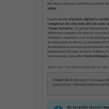
Barcelona. Aquesta conferència es troba di
vídeo
.
Pujante
va ser el primer alpinista català
completar els cims més alts de cada c
“Seven Summits
”. És garant internacional
Wilderness
i membre de diverses associaci
mèdiques i esportives, com la
Royal Geogra
Society
(Londres). Alhora, és president del
P
desenvolupa la seva tasca professional com 
Departament de Salut. Ha escrit 18 llibres i 
internacionals, entre elles l’
Ordre Olímpica
Una frase: “La vida no deixa de ser una
7 cims?
Elbrús (Europa) + Aconcagua (Am
Everest (Àsia) + McKinley (Amèrica del No
No vas poder assistir? Aqu