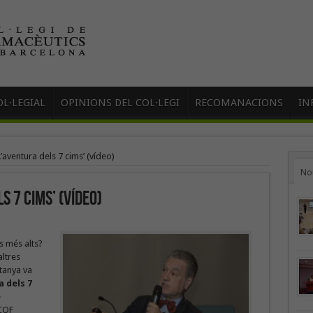
L·LEGIAL
OPINIONS DEL COL·LEGI
RECOMANACIONS
IN
’aventura dels 7 cims’ (vídeo)
No
s 7 cims’ (vídeo)
s més alts?
ltres
tanya va
a dels 7
e
 COF