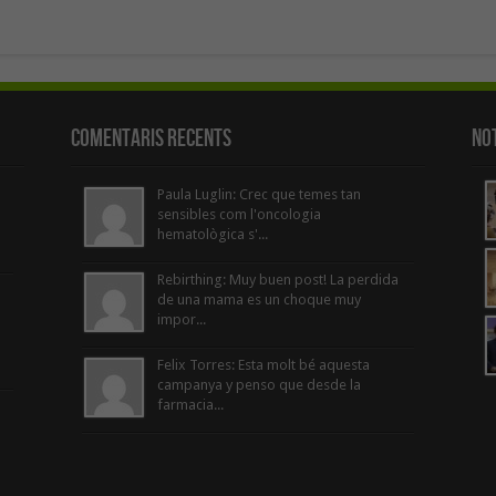
Comentaris Recents
Not
Paula Luglin: Crec que temes tan
sensibles com l'oncologia
hematològica s'...
Rebirthing: Muy buen post! La perdida
de una mama es un choque muy
impor...
Felix Torres: Esta molt bé aquesta
campanya y penso que desde la
farmacia...