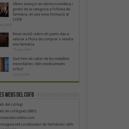
Últims avenços en dermocosmètica i
gestió de la categoria a l’oficina de
farmàcia, en una nova formació al
COFB
uny 2024
Nova sessió sobre els punts clau a
valorar a l’hora de comprar o vendre
una farmàcia
17 juny 2024
Què hem de saber de les malalties
minoritàries i dels medicaments
orfes?
3 juny 2024
es webs del COFB
b del col·legi
b de col·legiats (BBS)
armaceuticonline.com
rmaguia.net Localitzador de farmàcies i dels