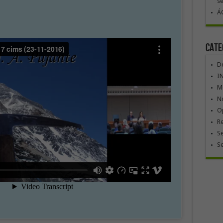
se
ÁG
Cate
De
I
Mó
No
Op
R
Se
S