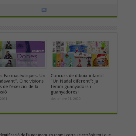
s Farmacèutiques. Un
Concurs de dibuix infantil
davant”. Cinc visions
“Un Nadal diferent”: Ja
s de l’exercici de la
tenim guanyadors i
ssió
guanyadores!
 2021
desembre 21, 2020
entificació de l’autor (nom, cognom i correu electrònic tot i que