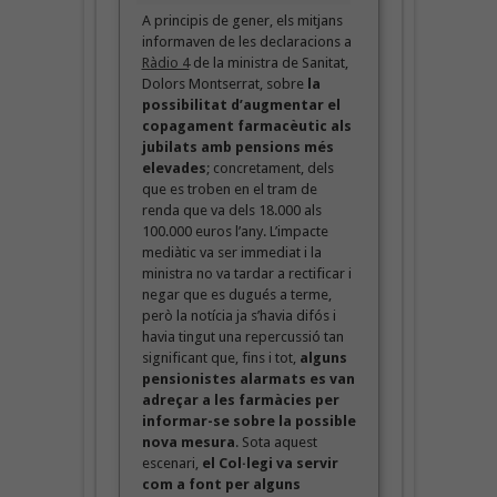
A principis de gener, els mitjans
informaven de les declaracions a
Ràdio 4
de la ministra de Sanitat,
Dolors Montserrat, sobre
la
possibilitat d’augmentar el
copagament farmacèutic als
jubilats amb pensions més
elevades
; concretament, dels
que es troben en el tram de
renda que va dels 18.000 als
100.000 euros l’any. L’impacte
mediàtic va ser immediat i la
ministra no va tardar a rectificar i
negar que es dugués a terme,
però la notícia ja s’havia difós i
havia tingut una repercussió tan
significant que, fins i tot,
alguns
pensionistes alarmats es van
adreçar a les farmàcies per
informar-se sobre la possible
nova mesura
. Sota aquest
escenari,
el Col·legi va servir
com a font per alguns