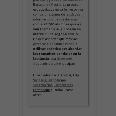
Barcelona i Madrid. La premsa
especialitzada en va fer ressò i va
compartir algunes de les dades i
informacions més destacades,
com
els 1.500 alumnes que es
van formar
o
la ja posada en
marxa d’una segona edició
.
Un dels aspectes que més van
destacar els alumnes va ser l
a
utilitat pràctica per abordar
les consultes per dolor en la
lactància
, una de les més
freqüents durant el postpart.
En van informar:
El Global
,
Acta
Sanitaria
,
Diariofarma
,
IMFarmacias
,
Farmaventas
,
Farmanatur
i Sanifax, entre
altres.