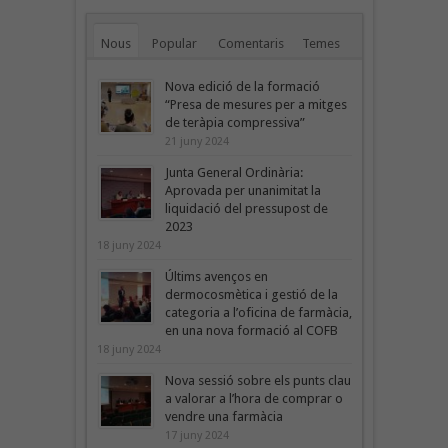
Nous
Popular
Comentaris
Temes
Nova edició de la formació
“Presa de mesures per a mitges
de teràpia compressiva”
21 juny 2024
Junta General Ordinària:
Aprovada per unanimitat la
liquidació del pressupost de
2023
18 juny 2024
Últims avenços en
dermocosmètica i gestió de la
categoria a l’oficina de farmàcia,
en una nova formació al COFB
18 juny 2024
Nova sessió sobre els punts clau
a valorar a l’hora de comprar o
vendre una farmàcia
17 juny 2024