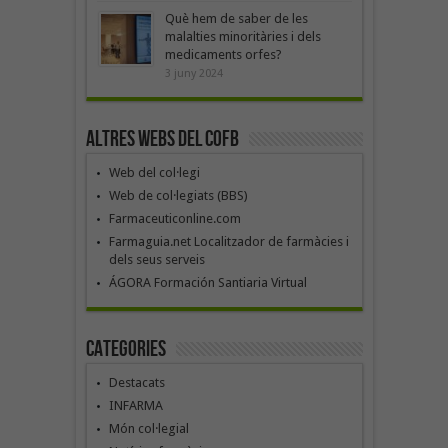
Què hem de saber de les
malalties minoritàries i dels
medicaments orfes?
3 juny 2024
Altres webs del COFB
Web del col·legi
Web de col·legiats (BBS)
Farmaceuticonline.com
Farmaguia.net Localitzador de farmàcies i
dels seus serveis
ÁGORA Formación Santiaria Virtual
Categories
Destacats
INFARMA
Món col·legial