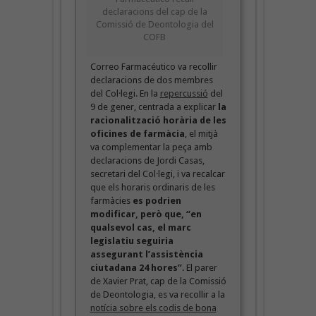
declaracions del cap de la
Comissió de Deontologia del
COFB
Correo Farmacéutico va recollir
declaracions de dos membres
del Col·legi. En la
repercussió
del
9 de gener, centrada a explicar
la
racionalització horària de les
oficines de farmàcia
, el mitjà
va complementar la peça amb
declaracions de Jordi Casas,
secretari del Col·legi, i va recalcar
que els horaris ordinaris de les
farmàcies
es podrien
modificar, però que, “en
qualsevol cas, el marc
legislatiu seguiria
assegurant l’assistència
ciutadana 24 hores”
. El parer
de Xavier Prat, cap de la Comissió
de Deontologia, es va recollir a la
notícia sobre els codis de bona