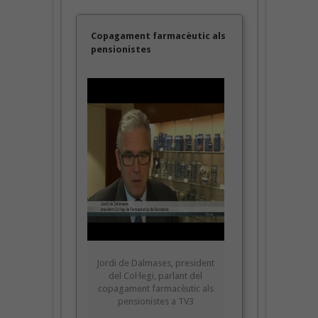
Copagament farmacèutic als
pensionistes
Jordi de Dalmases, president
del Col·legi, parlant del
copagament farmacèutic als
pensionistes a TV3