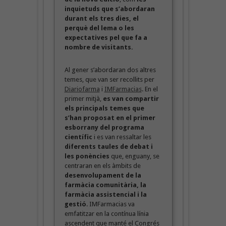
inquietuds que s’abordaran
durant els tres dies, el
perquè del lema o les
expectatives pel que fa a
nombre de visitants.
Al gener s’abordaran dos altres
temes, que van ser recollits per
Diariofarma
i
IMFarmacias
. En el
primer mitjà,
es van compartir
els principals temes que
s’han proposat en el primer
esborrany del programa
científic
i es van ressaltar les
diferents taules de debat i
les ponències
que, enguany, se
centraran en els àmbits de
desenvolupament de la
farmàcia comunitària, la
farmàcia assistencial i la
gestió
. IMFarmacias va
emfatitzar en la contínua línia
ascendent que manté el Congrés