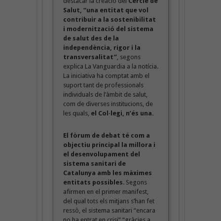
destacar la creació del
Cercle de
Salut, “una entitat que vol
contribuir a la sostenibilitat
i modernització del sistema
de salut des de la
independència, rigor i la
transversalitat”
, segons
explica La Vanguardia a la notícia.
La iniciativa ha comptat amb el
suport tant de professionals
individuals de l’àmbit de salut,
com de diverses institucions, de
les quals,
el Col·legi, n’és una.
El fòrum de debat té com a
objectiu principal la millora i
el desenvolupament del
sistema sanitari de
Catalunya amb les màximes
entitats possibles
. Segons
afirmen en el primer manifest,
del qual tots els mitjans s’han fet
ressò, el sistema sanitari “encara
no ha entrat en crisi” “gràcies a