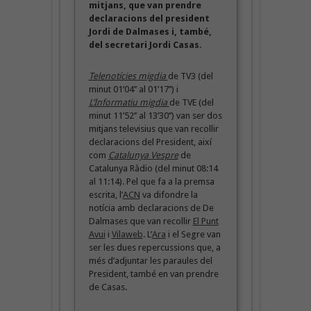
mitjans, que van prendre
declaracions del president
Jordi de Dalmases i, també,
del secretari Jordi Casas.
Telenotícies migdia
de TV3 (del
minut 01’04’’ al 01’17’’) i
L’Informatiu migdia
de TVE (del
minut 11’52’’ al 13’30’’) van ser dos
mitjans televisius que van recollir
declaracions del President, així
com
Catalunya Vespre
de
Catalunya Ràdio (del minut 08:14
al 11:14). Pel que fa a la premsa
escrita, l’
ACN
va difondre la
notícia amb declaracions de De
Dalmases que van recollir
El Punt
Avui
i
Vilaweb
. L’
Ara
i el Segre van
ser les dues repercussions que, a
més d’adjuntar les paraules del
President, també en van prendre
de Casas.