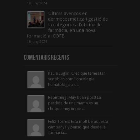
18 juny 2024
Últims avenços en
dermocosmètica i gestió de
la categoria a l’oficina de
farmàcia, en una nova
formació al COFB
18 juny 2024
Comentaris Recents
Paula Luglin: Crec que temes tan
sensibles com l'oncologia
hematològica s'...
Rebirthing: Muy buen post! La
perdida de una mama es un
choque muy impor...
Felix Torres: Esta molt bé aquesta
campanya y penso que desde la
farmacia...