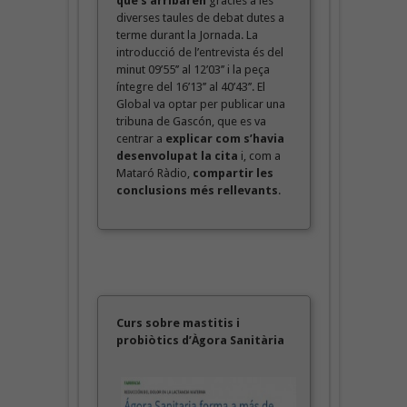
que s’arribaren
gràcies a les
diverses taules de debat dutes a
terme durant la Jornada. La
introducció de l’entrevista és del
minut 09’55’’ al 12’03’’ i la peça
íntegre del 16’13’’ al 40’43’’. El
Global va optar per publicar una
tribuna de Gascón, que es va
centrar a
explicar com s’havia
desenvolupat la cita
i, com a
Mataró Ràdio,
compartir les
conclusions més rellevants
.
Curs sobre mastitis i
probiòtics d’Àgora Sanitària