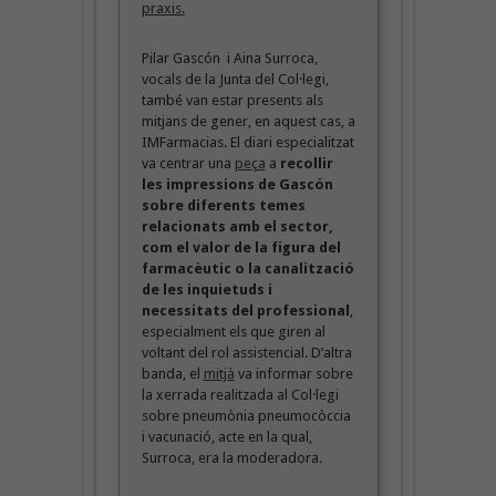
praxis.
Pilar Gascón i Aina Surroca,
vocals de la Junta del Col·legi,
també van estar presents als
mitjans de gener, en aquest cas, a
IMFarmacias. El diari especialitzat
va centrar una
peça
a
recollir
les impressions de Gascón
sobre diferents temes
relacionats amb el sector,
com el valor de la figura del
farmacèutic o la canalització
de les inquietuds i
necessitats del professional
,
especialment els que giren al
voltant del rol assistencial. D’altra
banda, el
mitjà
va informar sobre
la xerrada realitzada al Col·legi
sobre pneumònia pneumocòccia
i vacunació, acte en la qual,
Surroca, era la moderadora.