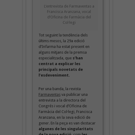
L’entrevista de Farmaventas a
Francisca Aranzana, vocal
d’Oficina de Farmàcia del
Col·legi
Tot seguint la tendència dels
últims mesos, la 29a edició
d’Infarma ha estat present en
alguns mitjans de la premsa
especialitzada, que
s’han
centrat a explicar les
principals novetats de
l’esdeveniment.
Per una banda, la revista
Farmaventas
va publicar una
entrevista a la directora del
Congrés i vocal d’Oficina de
Farmàcia del Col·legi, Francisca
Aranzana, en la seva edició de
gener. En la peça es van destacar
algunes de les singularitats
de la nova edició
, com
les