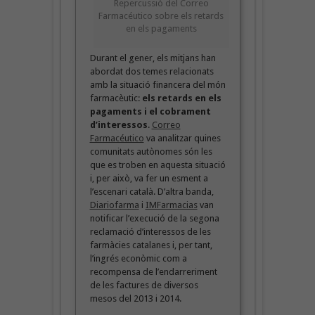
Repercussió del Correo
Farmacéutico sobre els retards
en els pagaments
Durant el gener, els mitjans han
abordat dos temes relacionats
amb la situació financera del món
farmacèutic:
els retards en els
pagaments i el cobrament
d’interessos
.
Correo
Farmacéutico
va analitzar quines
comunitats autònomes són les
que es troben en aquesta situació
i, per això, va fer un esment a
l’escenari català. D’altra banda,
Diariofarma
i
IMFarmacias
van
notificar l’execució de la segona
reclamació d’interessos de les
farmàcies catalanes i, per tant,
l’ingrés econòmic com a
recompensa de l’endarreriment
de les factures de diversos
mesos del 2013 i 2014.