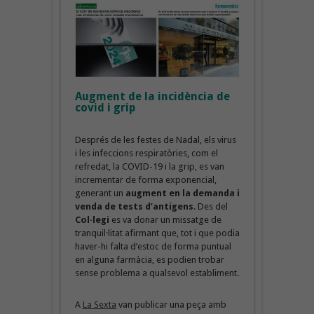
Augment de la incidència de
covid i grip
Després de les festes de Nadal, els virus
i les infeccions respiratòries, com el
refredat, la COVID-19 i la grip, es van
incrementar de forma exponencial,
generant un
augment en la demanda i
venda de tests d’antígens
. Des del
Col·legi
es va donar un missatge de
tranquil·litat afirmant que, tot i que podia
haver-hi falta d’estoc de forma puntual
en alguna farmàcia, es podien trobar
sense problema a qualsevol establiment.
A
La Sexta
van publicar una peça amb