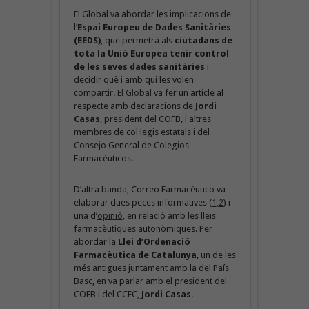
El Global va abordar les implicacions de
l’
Espai Europeu de Dades Sanitàries
(EEDS)
, que permetrà als
ciutadans de
tota la Unió Europea tenir control
de les seves dades sanitàries
i
decidir què i amb qui les volen
compartir.
El Global
va fer un article al
respecte amb declaracions de
Jordi
Casas
, president del COFB, i altres
membres de col·legis estatals i del
Consejo General de Colegios
Farmacéuticos.
D’altra banda, Correo Farmacéutico va
elaborar dues peces informatives (
1
,
2
) i
una d’
opinió
, en relació amb les lleis
farmacèutiques autonòmiques. Per
abordar la
Llei d’Ordenació
Farmacèutica de Catalunya
, un de les
més antigues juntament amb la del País
Basc, en va parlar amb el president del
COFB i del CCFC,
Jordi Casas.