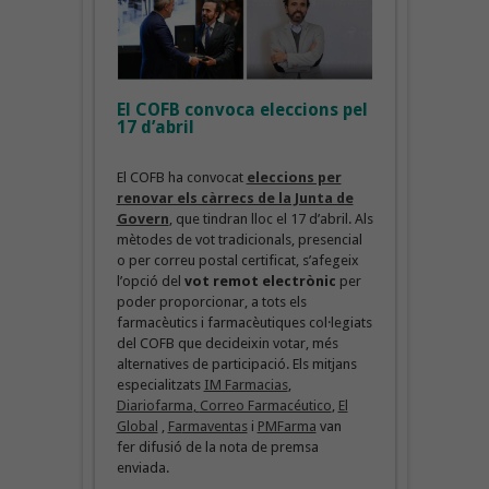
El COFB convoca eleccions pel
17 d’abril
El COFB ha convocat
eleccions per
renovar els càrrecs de la Junta de
Govern
, que tindran lloc el 17 d’abril. Als
mètodes de vot tradicionals, presencial
o per correu postal certificat, s’afegeix
l’opció del
vot remot electrònic
per
poder proporcionar, a tots els
farmacèutics i farmacèutiques col·legiats
del COFB que decideixin votar, més
alternatives de participació. Els mitjans
especialitzats
IM Farmacias
,
Diariofarma
,
Correo Farmacéutico
,
El
Global
,
Fa
rmaventas
i
PMFarma
van
fer difusió de la nota de premsa
enviada.