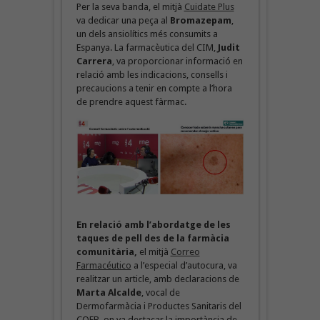
Per la seva banda, el mitjà
Cuidate Plus
va dedicar una peça al
Bromazepam
,
un dels ansiolítics més consumits a
Espanya. La farmacèutica del CIM,
Judit
Carrera
, va proporcionar informació en
relació amb les indicacions, consells i
precaucions a tenir en compte a l’hora
de prendre aquest fàrmac.
En relació amb l’abordatge de les
taques de pell des de la farmàcia
comunitària,
el mitjà
Correo
Farmacéutico
a l’especial d’autocura, va
realitzar un article, amb declaracions de
Marta Alcalde
, vocal de
Dermofarmàcia i Productes Sanitaris del
COFB, on va destacar la importància de