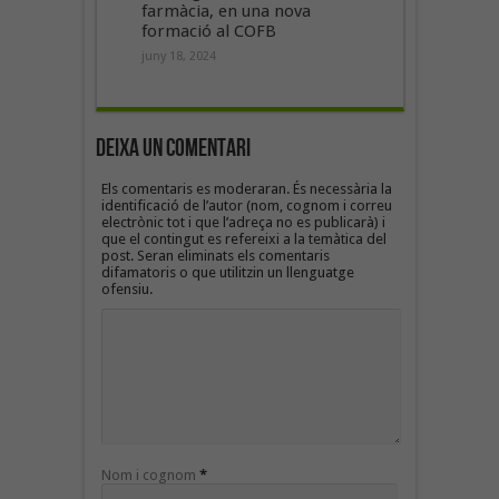
farmàcia, en una nova
formació al COFB
juny 18, 2024
Deixa un Comentari
Els comentaris es moderaran. És necessària la
identificació de l’autor (nom, cognom i correu
electrònic tot i que l’adreça no es publicarà) i
que el contingut es refereixi a la temàtica del
post. Seran eliminats els comentaris
difamatoris o que utilitzin un llenguatge
ofensiu.
Nom i cognom
*