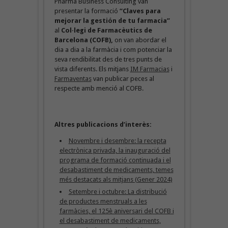
Pharma Business Consulting van
presentar la formació
“Claves para
mejorar la gestión de tu farmacia”
al
Col·legi de Farmacèutics de
Barcelona (COFB),
on van abordar el
dia a dia a la farmàcia i com potenciar la
seva rendibilitat des de tres punts de
vista diferents. Els mitjans
IM Farmacias
i
Farmaventas
van publicar peces al
respecte amb menció al COFB.
Altres publicacions d’interès:
Novembre i desembre: la recepta
electrònica privada, la inauguració del
programa de formació continuada i el
desabastiment de medicaments, temes
més destacats als mitjans (Gener 2024)
Setembre i octubre: La distribució
de productes menstruals a les
farmàcies, el 125è aniversari del COFB i
el desabastiment de medicaments,