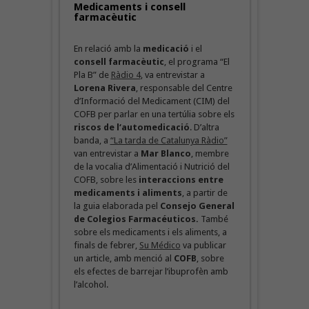
Medicaments i consell
farmacèutic
En relació amb la
medicació
i el
consell farmacèutic
, el programa “El
Pla B” de
Ràdio 4
, va entrevistar a
Lorena Rivera
, responsable del Centre
d’Informació del Medicament (CIM) del
COFB per parlar en una tertúlia sobre els
riscos de l‘automedicació
. D’altra
banda, a
“La tarda de Catalunya Ràdio”
van entrevistar a
Mar Blanco
, membre
de la vocalia d’Alimentació i Nutrició del
COFB, sobre les
interaccions entre
medicaments i aliments
, a partir de
la guia elaborada pel
Consejo General
de Colegios Farmacéuticos.
També
sobre els medicaments i els aliments, a
finals de febrer,
Su Médico
va publicar
un article, amb menció al
COFB
, sobre
els efectes de barrejar l’ibuprofèn amb
l’alcohol.