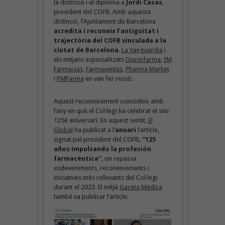
la distinció i el diploma a
Jordi Casas
,
president del COFB. Amb aquesta
distinció, l’Ajuntament de Barcelona
acredita i reconeix l’antiguitat i
trajectòria del COFB vinculada a la
ciutat de Barcelona
.
La Vanguardia
i
els mitjans especialitzats
Diariofarma
,
IM
Farmacias
,
Farmaventas
,
Pharma Market
i
PMFarma
en van fer ressò.
Aquest reconeixement coincideix amb
l’any en què el Col·legi ha celebrat el seu
125è aniversari. En aquest sentit,
El
Global
ha publicat a l’
anuari
l’article,
signat pel president del COFB,
“125
años impulsando la profesión
farmacéutica”
, on repassa
esdeveniments, reconeixements i
iniciatives més rellevants del Col·legi
durant el 2023. El mitjà
Gaceta Médica
també va publicar l’article.