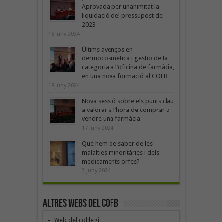
Aprovada per unanimitat la
liquidació del pressupost de
2023
18 juny 2024
Últims avenços en
dermocosmètica i gestió de la
categoria a l’oficina de farmàcia,
en una nova formació al COFB
18 juny 2024
Nova sessió sobre els punts clau
a valorar a l’hora de comprar o
vendre una farmàcia
17 juny 2024
Què hem de saber de les
malalties minoritàries i dels
medicaments orfes?
3 juny 2024
Altres webs del COFB
Web del col·legi