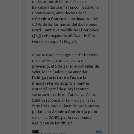
declaracions del farmacèutic de
Barcelona
Isidre Tarascó
i,
Badalona
Comunicació
, amb declaracions
d’
Ariadna Condon
, coordinadora del
COFB de les farmàcies del Barcelonès
Nord. També va recollir-ho El Periódico
(
1
i
2
) i els mitjans locals Diari de Girona
(versió en paper) i
Regió7
.
A causa d’aquest augment d’infeccions
respiratòries, com a mesura de
prevenció, el 5 de gener el conseller de
Salut, Manel Balcells, va anunciar
l’obligatorietat de l’ús de la
mascareta
als hospitals, centres
d’atenció primària (CAP) i centres
sociosanitaris de tot Catalunya. Alhora,
Salut va recomanar fer-ne ús dins les
farmàcies.
Ràdio Ciutat de Badalona
va
parlar amb
Ariadna Condon
(a partir
del minut 03:40); per la seva banda,
Regió7
en va fer difusió.