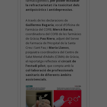
farmacogenètics,
per poder estudiar
la refractarietat i la toxicitat dels
antipsicòtics i antidepressius.
A través de les declaracions de
Guillermo Bagaría
, vocal d’Oficina de
Farmàcia del COFB;
Mercè Barau
,
coordinadora del COFB de les farmàcies
de Gràcia;
Pau Riera
, adjunt del Servei
de Farmacia de l’Hospital de la Santa
Creu i Sant Pau; i
María Llanos
,
psiquiatra coordinadora del Centre de
Salut Mental d’Adults (CSMA) de Gràcia,
el reportatge reflecteix el
circuit de
l’estudi pilot
, que compta amb la
col·laboració de professionals
sanitaris de diferents àmbits
assistencials.