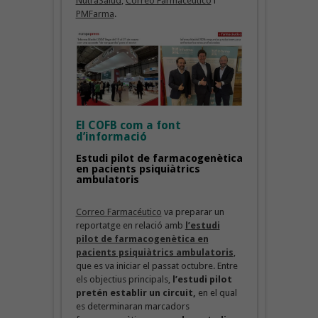
NutraSalud
,
Correo Farmacéutico
i
PMFarma
.
El COFB com a font
d’informació
Estudi pilot de farmacogenètica
en pacients psiquiàtrics
ambulatoris
Correo Farmacéutico
va preparar un
reportatge en relació amb
l’estudi
pilot de farmacogenètica en
pacients psiquiàtrics ambulatoris
,
que es va iniciar el passat octubre. Entre
els objectius principals,
l’estudi pilot
pretén establir un circuit,
en el qual
es determinaran marcadors