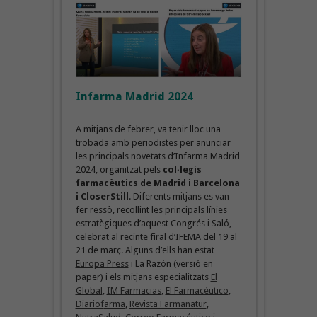
Infarma Madrid 2024
A mitjans de febrer, va tenir lloc una
trobada amb periodistes per anunciar
les principals novetats d’Infarma Madrid
2024, organitzat pels
col·legis
farmacèutics de Madrid i Barcelona
i CloserStill
. Diferents mitjans es van
fer ressò, recollint les principals línies
estratègiques d’aquest Congrés i Saló,
celebrat al recinte firal d’IFEMA del 19 al
21 de març. Alguns d’ells han estat
Europa Press
i La Razón (versió en
paper) i els mitjans especialitzats
El
Global
,
IM Farmacias
,
El Farmacéutico
,
Diario
f
arma
,
Revista Farmanatur
,