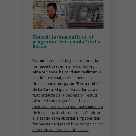
Consell farmacèutic en el
programa “Fet a mida” de La
Xarxa
Durant els mesos de gener i febrer, la
farmacèutica i secretària del Col·legi,
Aina Surroca
, ha continuat realitzant la
secció quinzenal, cada dimecres en
directe,
en el magazín “Fet a mida”
de La Xarxa. Al gener, va parlar sobre
“
L’abordatge de la depressió i l’estudi
pilot de farmacogenètica
” i “
Quins
medicaments, estris i material sanitari ha
de tenir la nostra farmaciola
”. Al febrer,
a la secció es va abordar el
“paper dels
farmacèutics/ques en l’abordatge de les
infeccions de transmissió sexual
”.