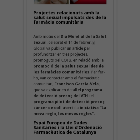
Projectes relacionats amb la
salut sexual impulsats des de la
farmàcia comunitària
Amb motiu del
Dia Mundial de la Salut
Sexual
, celebrat el 14 de febrer,
El
Global
va publicar un article per
profunditzar en tres projectes,
promoguts pel COFB, en relació amb la
promoció de la salut sexual des de
les farmàcies comunitàries
. Per fer-
ho, van contactar amb el farmacèutic
comunitari,
Francisco García-Vela
,
que va explicar en detall el
programa
de detecció precoç del VIH
i el
programa pilot de detecció precoç
càncer de coll uterí
i la
iniciativa “La
meva regla, les meves regles”.
Espai Europeu de Dades
Sanitàries i la Llei d’Ordenació
Farmacèutica de Catalunya