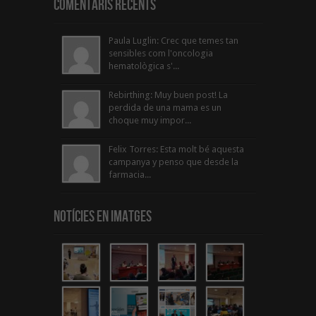
Comentaris Recents
Paula Luglin: Crec que temes tan
sensibles com l'oncologia
hematològica s'...
Rebirthing: Muy buen post! La
perdida de una mama es un
choque muy impor...
Felix Torres: Esta molt bé aquesta
campanya y penso que desde la
farmacia...
Notícies en Imatges