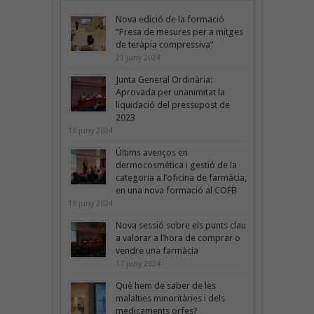
Nova edició de la formació
“Presa de mesures per a mitges
de teràpia compressiva”
21 juny 2024
Junta General Ordinària:
Aprovada per unanimitat la
liquidació del pressupost de
2023
18 juny 2024
Últims avenços en
dermocosmètica i gestió de la
categoria a l’oficina de farmàcia,
en una nova formació al COFB
18 juny 2024
Nova sessió sobre els punts clau
a valorar a l’hora de comprar o
vendre una farmàcia
17 juny 2024
Què hem de saber de les
malalties minoritàries i dels
medicaments orfes?