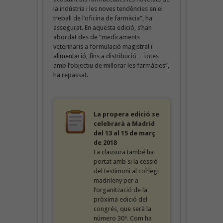
la indústria i les noves tendències en el
treball de l’oficina de farmàcia”, ha
assegurat. En aquesta edició, s’han
abordat des de “medicaments
veterinaris a formulació magistral i
alimentació, fins a distribució… totes
amb l’objectiu de millorar les farmàcies”,
ha repassat.
La propera edició se
celebrarà a Madrid
del 13 al 15 de març
de 2018
La clausura també ha
portat amb si la cessió
del testimoni al col·legi
madrileny per a
l’organització de la
pròxima edició del
congrés, que serà la
número 30ª. Com ha