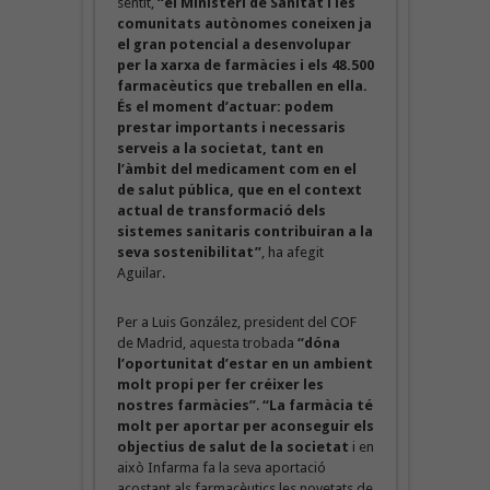
sentit,
“el Ministeri de Sanitat i les
comunitats autònomes coneixen ja
el gran potencial a desenvolupar
per la xarxa de farmàcies i els 48.500
farmacèutics que treballen en ella.
És el moment d’actuar: podem
prestar importants i necessaris
serveis a la societat, tant en
l’àmbit del medicament com en el
de salut pública, que en el context
actual de transformació dels
sistemes sanitaris contribuiran a la
seva sostenibilitat”
, ha afegit
Aguilar.
Per a Luis González, president del COF
de Madrid, aquesta trobada
“dóna
l’oportunitat d’estar en un ambient
molt propi per fer créixer les
nostres farmàcies”
.
“La farmàcia té
molt per aportar per aconseguir els
objectius de salut de la societat
i en
això Infarma fa la seva aportació
acostant als farmacèutics les novetats de