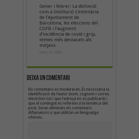
Gener i febrer: La distinció
com a Institució Centenària
de l’Ajuntament de
Barcelona, les eleccions del
COFB i l’augment
d’incidència de covid i grip,
temes més destacats als
mitjans
març 25, 2024
Deixa un Comentari
Els comentaris es moderaran. És necessària la
identificació de l’autor (nom, cognom i correu
electrònic tot i que l’adreça no es publicarà) i
que el contingut es refereixi a la temàtica del
post. Seran eliminats els comentaris
difamatoris o que utilitzin un llenguatge
ofensiu.