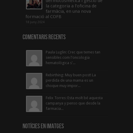
dermocosmètica i gestió de
la categoria a l’oficina de
farmàcia, en una nova
formació al COFB
18 juny 2024
Comentaris Recents
Paula Luglin: Crec que temes tan
sensibles com l'oncologia
hematològica s'...
Rebirthing: Muy buen post! La
perdida de una mama es un
choque muy impor...
Felix Torres: Esta molt bé aquesta
campanya y penso que desde la
farmacia...
Notícies en Imatges