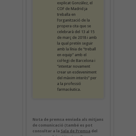
explicat González, el
COF de Madrid ja
treballa en
l’organització de la
propera cita que se
celebrarà del 13 al 15
de març de 2018 i amb
la qual pretén seguir
amb la línia de “treball
en equip” amb el
col·legi de Barcelona i
“intentar novament
crear un esdeveniment
del màxim interès” per
a la professió
farmacèutica.
Nota de premsa enviada als mitjans
de comunicació (també es pot
consultar a la
Sala de Premsa
del