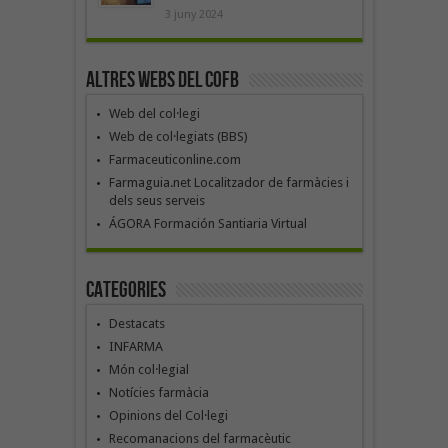
3 juny 2024
Altres webs del COFB
Web del col·legi
Web de col·legiats (BBS)
Farmaceuticonline.com
Farmaguia.net Localitzador de farmàcies i
dels seus serveis
ÁGORA Formación Santiaria Virtual
Categories
Destacats
INFARMA
Món col·legial
Notícies farmàcia
Opinions del Col·legi
Recomanacions del farmacèutic