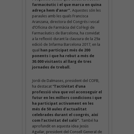
farmacèutic i el que marca en quina
adreça hem d’anar”.
Aquestes són les
paraules amb les quals Francisca
Aranzana, directora del Congrés i vocal
d’Oficina de Farmàcia del Col·legi de
Farmacèutics de Barcelona, ha convidat
a la reflexió durant la clausura de la 29a
edició de Infarma Barcelona 2017, en la
qual
han participat més de 200
ponents i que ha rebut a més de
30.000 visitants al llarg de tres
jornades de treball.
Jordi de Dalmases, president del COFB,
ha destacat
“l’activitat d’una
professió viva que vol aconseguir el
futur en les millors condicions i que
ha participat activament en les
més de 50 aules d’actualitat
celebrades durant el congrés, així
com l’activitat del saló”.
També ha
aprofundit en aquesta idea Jesús
Aguilar, president del Consell General de