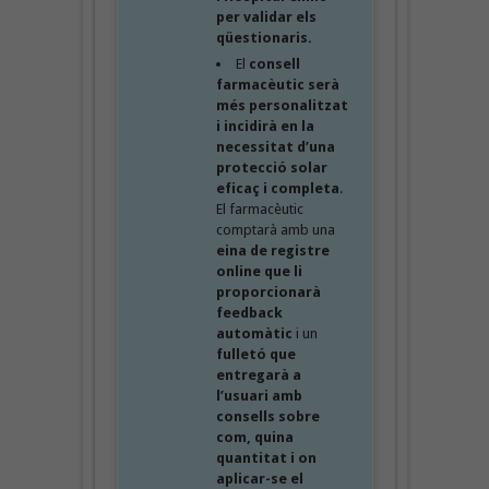
per validar els
qüestionaris.
El
consell
farmacèutic serà
més personalitzat
i incidirà en la
necessitat d’una
protecció solar
eficaç i completa
.
El farmacèutic
comptarà amb una
eina de registre
online que li
proporcionarà
feedback
automàtic
i un
fulletó que
entregarà a
l’usuari amb
consells sobre
com, quina
quantitat i on
aplicar-se el