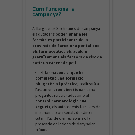
Com funciona la
campanya?
Al llarg de les 3 setmanes de campanya,
els ciutadans
poden anar a les
farmàcies participants de la
província de Barcelona per tal que
els farmacèutics els avaluïn
gratuïtament els factors de risc de
patir un càncer de pell.
El
farmacèutic, que ha
completat una formació
obligatòria i pràctica,
realitzarà a
l’usuari un
breu qüestionari
amb
preguntes relacionades amb el
control dermatològic que
segueix
, els antecedents familiars de
melanoma o personals de càncer
cutani, l’ús de cremes solars o la
presència de lesions de dany solar
crònic.