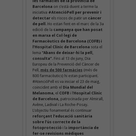
les farmàcies de la província de
Barcelona
on s’està duent a terme la
iniciativa
#AtencióPell per prevenir i
detectar
els riscos de patir un
càncer
de pell
. Ho estan fent en el marc de la 3a
edició de la
campanya que han posat
en marxa el Col·legi de
Farmacèutics de Barcelona (COFB) i
l’Hospital Clínic de Barcelona
sota el
lema
“Abans de deixar-hi la pell,
consulta”
. Fins al 13 de juny, Dia
Europeu de la Prevenció del Càncer de
Pell,
més de 500 farmàcies
(més de
800 farmacèutics) hi estan participant.
#AtencióPell es va iniciar el 23 de maig,
coincidint amb el
Dia Mundial del
Melanoma
, el
COFB
i l’
Hospital Clínic
de Barcelona,
patrocinada per Almirall,
Avène, Ladival i La Roche-Posay.
L’objectiu fonamental és continuar
reforçant l’educació sanitària
sobre l’ús correcte de la
fotoprotecció
i la
importància de
fer-se revisions mèdiques