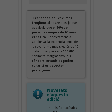
El
càncer de pell
és el
més
freqüent
al nostre país, ja que
es calcula que
el 50% de
persones majors de 65 anys
el patirà.
Concretament, a
Catalunya, la incidència anual de
la seva forma més greu és de
10
melanomes per cada
100.000
habitants. Malgrat això,
els
càncers cutanis es poden
curar si es detecten
precoçment
.
Novetats
d’aquesta
edició
Els farmacèutics