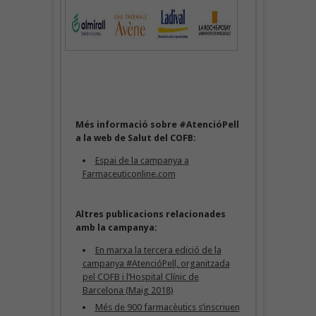
Més informació sobre #AtencióPell
a la web de Salut del COFB:
Espai de la campanya a
Farmaceuticonline.com
Altres publicacions relacionades
amb la campanya:
En marxa la tercera edició de la
campanya #AtencióPell, organitzada
pel COFB i l’Hospital Clínic de
Barcelona (Maig 2018)
Més de 900 farmacèutics s’inscriuen