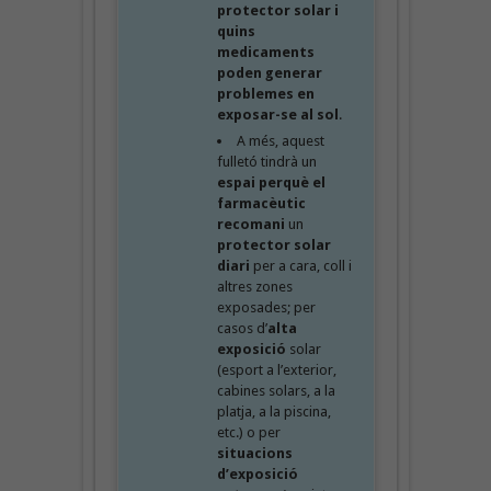
protector solar i
quins
medicaments
poden generar
problemes en
exposar-se al sol
.
A més, aquest
fulletó tindrà un
espai perquè el
farmacèutic
recomani
un
protector solar
diari
per a cara, coll i
altres zones
exposades; per
casos d’
alta
exposició
solar
(esport a l’exterior,
cabines solars, a la
platja, a la piscina,
etc.) o per
situacions
d’exposició