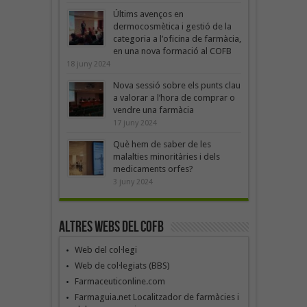
Últims avenços en
dermocosmètica i gestió de la
categoria a l’oficina de farmàcia,
en una nova formació al COFB
18 juny 2024
Nova sessió sobre els punts clau
a valorar a l’hora de comprar o
vendre una farmàcia
17 juny 2024
Què hem de saber de les
malalties minoritàries i dels
medicaments orfes?
3 juny 2024
Altres webs del COFB
Web del col·legi
Web de col·legiats (BBS)
Farmaceuticonline.com
Farmaguia.net Localitzador de farmàcies i