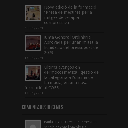
Nova edició de la formació
“Presa de mesures per a
mitges de teràpia
compressiva”
21 juny 2024
Junta General Ordinària:
Aprovada per unanimitat la
liquidació del pressupost de
2023
18 juny 2024
Últims avenços en
dermocosmètica i gestió de
la categoria a l’oficina de
farmàcia, en una nova
formació al COFB
18 juny 2024
Comentaris Recents
Paula Luglin: Crec que temes tan
sensibles com l'oncologia