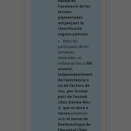
validaran
l’avaluació de les
lesions
pigmentades
mitjançant la
classificació
segons patrons
.
Entre els
participants de les
farmàcies
implicades, es
reclutaran fins a
350
usuaris,
independentment
de l’existència o
no de factors de
risc, per formar
part de l’estudi
clínic Derma-Risc
2, que es durà a
terme
juntament
amb
el Servei de
Dermatologia de
l’Hospital Clínic