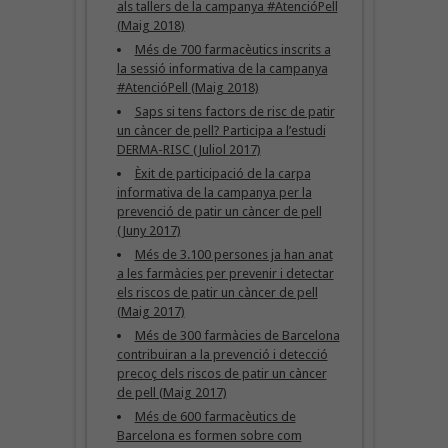
als tallers de la campanya #AtencióPell
(Maig 2018)
Més de 700 farmacèutics inscrits a
la sessió informativa de la campanya
#AtencióPell (Maig 2018)
Saps si tens factors de risc de patir
un càncer de pell? Participa a l’estudi
DERMA-RISC (Juliol 2017)
Èxit de participació de la carpa
informativa de la campanya per la
prevenció de patir un càncer de pell
(Juny 2017)
Més de 3.100 persones ja han anat
a les farmàcies per prevenir i detectar
els riscos de patir un càncer de pell
(Maig 2017)
Més de 300 farmàcies de Barcelona
contribuiran a la prevenció i detecció
precoç dels riscos de patir un càncer
de pell (Maig 2017)
Més de 600 farmacèutics de
Barcelona es formen sobre com