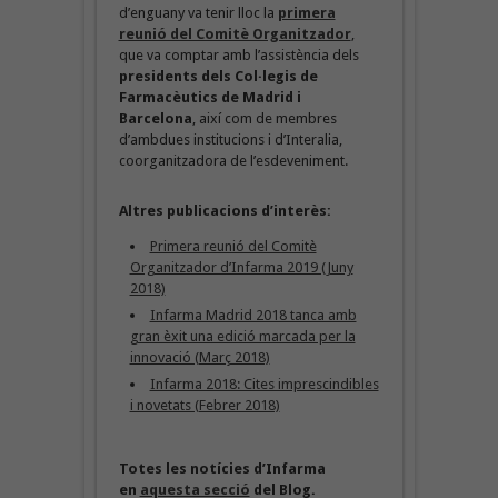
d’enguany va tenir lloc la
primera
reunió del Comitè Organitzador
,
que va comptar amb l’assistència dels
presidents dels Col·legis de
Farmacèutics de Madrid i
Barcelona
, així com de membres
d’ambdues institucions i d’Interalia,
coorganitzadora de l’esdeveniment.
Altres publicacions d’interès:
Primera reunió del Comitè
Organitzador d’Infarma 2019 (Juny
2018)
Infarma Madrid 2018 tanca amb
gran èxit una edició marcada per la
innovació (Març 2018)
Infarma 2018: Cites imprescindibles
i novetats (Febrer 2018)
Totes les notícies d’Infarma
en
aquesta secció
del Blog.