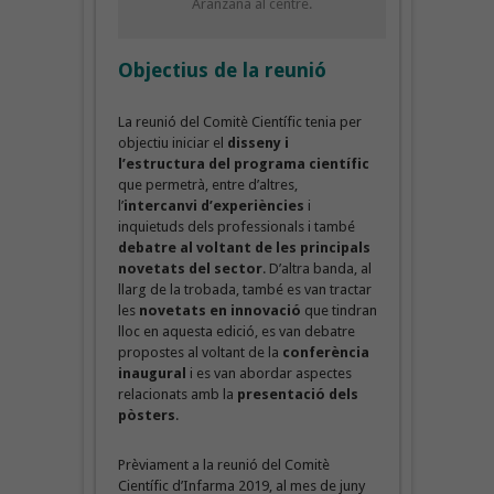
Aranzana al centre.
Objectius de la reunió
La reunió del Comitè Científic tenia per
objectiu iniciar el
disseny i
l’estructura del programa científic
que permetrà, entre d’altres,
l’
intercanvi d’experiències
i
inquietuds dels professionals i també
debatre al voltant de les principals
novetats del sector
. D’altra banda, al
llarg de la trobada, també es van tractar
les
novetats en innovació
que tindran
lloc en aquesta edició, es van debatre
propostes al voltant de la
conferència
inaugural
i es van abordar aspectes
relacionats amb la
presentació dels
pòsters
.
Prèviament a la reunió del Comitè
Científic d’Infarma 2019, al mes de juny