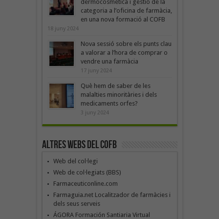
dermocosmètica i gestió de la
categoria a l’oficina de farmàcia,
en una nova formació al COFB
18 juny 2024
Nova sessió sobre els punts clau
a valorar a l’hora de comprar o
vendre una farmàcia
17 juny 2024
Què hem de saber de les
malalties minoritàries i dels
medicaments orfes?
3 juny 2024
Altres webs del COFB
Web del col·legi
Web de col·legiats (BBS)
Farmaceuticonline.com
Farmaguia.net Localitzador de farmàcies i
dels seus serveis
ÁGORA Formación Santiaria Virtual