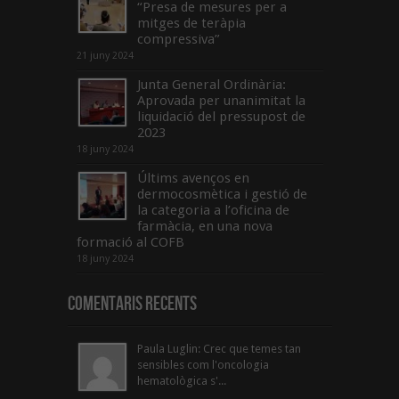
“Presa de mesures per a
mitges de teràpia
compressiva”
21 juny 2024
Junta General Ordinària:
Aprovada per unanimitat la
liquidació del pressupost de
2023
18 juny 2024
Últims avenços en
dermocosmètica i gestió de
la categoria a l’oficina de
farmàcia, en una nova
formació al COFB
18 juny 2024
Comentaris Recents
Paula Luglin: Crec que temes tan
sensibles com l'oncologia
hematològica s'...