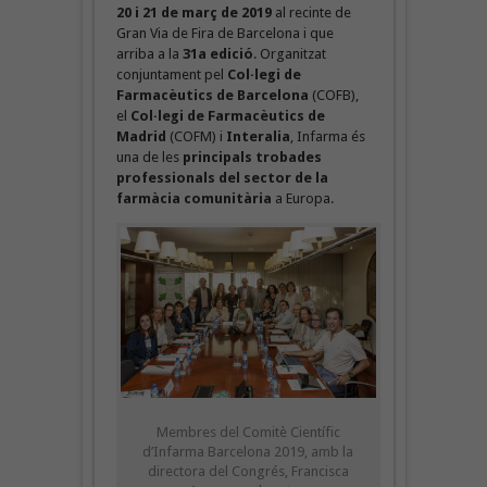
20 i 21 de març de 2019
al recinte de
Gran Via de Fira de Barcelona i que
arriba a la
31a edició
. Organitzat
conjuntament pel
Col·legi de
Farmacèutics de Barcelona
(COFB),
el
Col·legi de Farmacèutics de
Madrid
(COFM) i
Interalia
, Infarma és
una de les
principals trobades
professionals del sector de la
farmàcia comunitària
a Europa.
Membres del Comitè Científic
d’Infarma Barcelona 2019, amb la
directora del Congrés, Francisca