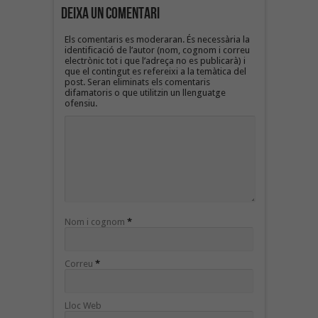
Deixa un Comentari
Els comentaris es moderaran. És necessària la
identificació de l’autor (nom, cognom i correu
electrònic tot i que l’adreça no es publicarà) i
que el contingut es refereixi a la temàtica del
post. Seran eliminats els comentaris
difamatoris o que utilitzin un llenguatge
ofensiu.
Nom i cognom
*
Correu
*
Lloc Web