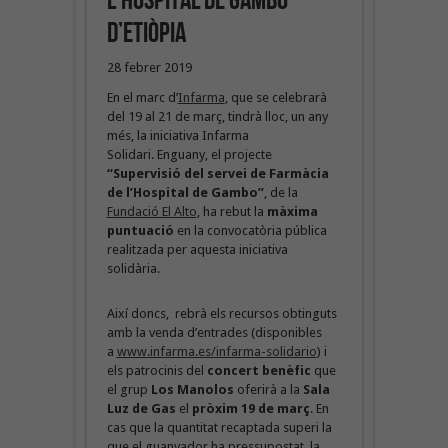
l’Hospital de Gambo
d’Etiòpia
28 febrer 2019
En el marc d’
Infarma
, que se celebrarà
del 19 al 21 de març, tindrà lloc, un any
més, la iniciativa Infarma
Solidari. Enguany, el projecte
“Supervisió del servei de Farmàcia
de l’Hospital de Gambo”
, de la
Fundació El Alto
, ha rebut la
màxima
puntuació
en la convocatòria pública
realitzada per aquesta iniciativa
solidària.
Així doncs, rebrà els recursos obtinguts
amb la venda d’entrades (disponibles
a
www.infarma.es/infarma-solidario
) i
els patrocinis del
concert benèfic
que
el grup
Los Manolos
oferirà a la
Sala
Luz de Gas
el
pròxim 19 de març
. En
cas que la quantitat recaptada superi la
que el guanyador ha pressupostat, la