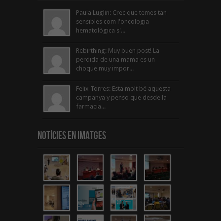
Paula Luglin: Crec que temes tan
sensibles com l'oncologia
hematològica s'...
Rebirthing: Muy buen post! La
perdida de una mama es un
choque muy impor...
Felix Torres: Esta molt bé aquesta
campanya y penso que desde la
farmacia...
Notícies en Imatges