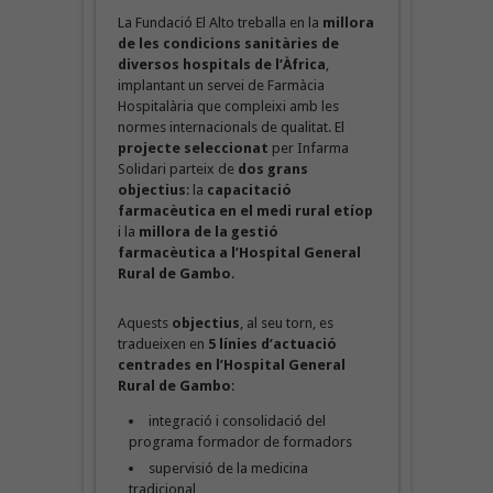
La Fundació El Alto treballa en la
millora
de les condicions sanitàries de
diversos hospitals de l’Àfrica
,
implantant un servei de Farmàcia
Hospitalària que compleixi amb les
normes internacionals de qualitat. El
projecte seleccionat
per Infarma
Solidari parteix de
dos grans
objectius
: la
capacitació
farmacèutica en el medi rural etíop
i la
millora de la gestió
farmacèutica a l’Hospital General
Rural de Gambo
.
Aquests
objectius
, al seu torn, es
tradueixen en
5 línies d’actuació
centrades en l’Hospital General
Rural de Gambo
:
integració i consolidació del
programa formador de formadors
supervisió de la medicina
tradicional