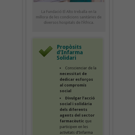
La Fundació El Alto treballa en la
millora de les condicions sanitàries de
diversos hospitals de l’Àfrica.
Propòsits
d’Infarma
Solidari
Conscienciar de la
necessitat de
dedicar esforços
al compromís
social
Divulgar l’acció
social i solidària
dels diferents
agents del sector
farmacèutic
que
participen en les
activitats d’Infarma