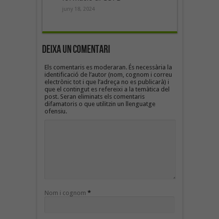
juny 18, 2024
Deixa un Comentari
Els comentaris es moderaran. És necessària la
identificació de l’autor (nom, cognom i correu
electrònic tot i que l’adreça no es publicarà) i
que el contingut es refereixi a la temàtica del
post. Seran eliminats els comentaris
difamatoris o que utilitzin un llenguatge
ofensiu.
Nom i cognom
*