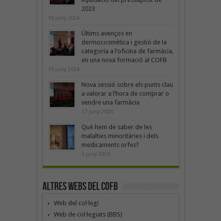
2023
18 juny 2024
Últims avenços en
dermocosmètica i gestió de la
categoria a l’oficina de farmàcia,
en una nova formació al COFB
18 juny 2024
Nova sessió sobre els punts clau
a valorar a l’hora de comprar o
vendre una farmàcia
17 juny 2024
Què hem de saber de les
malalties minoritàries i dels
medicaments orfes?
3 juny 2024
Altres webs del COFB
Web del col·legi
Web de col·legiats (BBS)