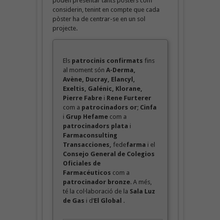
poden presentar tants pòsters com
considerin, tenint en compte que cada
pòster ha de centrar-se en un sol
projecte.
Els
patrocinis confirmats
fins
al moment són
A-Derma,
Avène, Ducray, Elancyl,
Exeltis, Galénic, Klorane,
Pierre Fabre
i
Rene Furterer
com a
patrocinadors or
;
Cinfa
i
Grup Hefame
com a
patrocinadors plata
i
Farmaconsulting
Transacciones,
fede
farma
i el
Consejo General de Colegios
Oficiales de
Farmacéuticos
com a
patrocinador bronze
. A més,
té la col·laboració de la
Sala Luz
de Gas
i d’
El Global
.