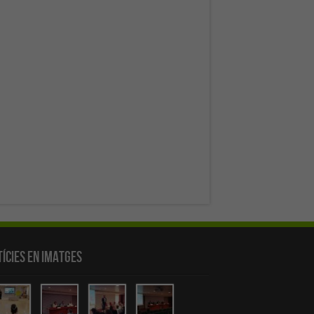
ícies en Imatges