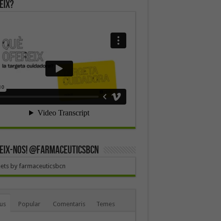
eix?
EIX-NOS! @farmaceuticsbcn
ets by farmaceuticsbcn
us
Popular
Comentaris
Temes