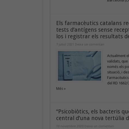
Barcelona (CO
Els farmacèutics catalans 
tests d’antígens sense recep
los i registrar els resultats 
7 juliol 2021
Deixa un comentari
Actualment el
validats, que
només els po
situació, i d
Farmacèutics
del RD 1662/2
Més »
“Psicobiòtics, els bacteris q
central d’una nova tertúlia d
10 novembre 2020
Deixa un comentari