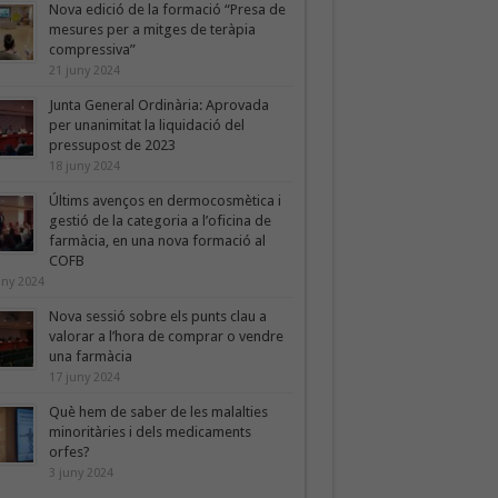
Nova edició de la formació “Presa de
mesures per a mitges de teràpia
compressiva”
21 juny 2024
Junta General Ordinària: Aprovada
per unanimitat la liquidació del
pressupost de 2023
18 juny 2024
Últims avenços en dermocosmètica i
gestió de la categoria a l’oficina de
farmàcia, en una nova formació al
COFB
uny 2024
Nova sessió sobre els punts clau a
valorar a l’hora de comprar o vendre
una farmàcia
17 juny 2024
Què hem de saber de les malalties
minoritàries i dels medicaments
orfes?
3 juny 2024