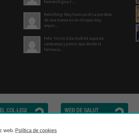
hematològica s'...
Rebirthing: Muy buen post! La perdida
de una mama es un choque muy
impor...
Felix Torres: Esta molt bé aquesta
campanya y penso que desde la
farmacia...
cèutics de la Província de Barcelona | C. Girona, n° 64-66 - 08009 Barcelona | Te
loc web.
Política de cookies