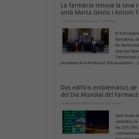
La farmàcia renova la seva 
amb Marta Gento i Antoni T
9 octubre 2023
Deixa un comentari
El 9 d’octubr
Barcelona, d
Els farmacèut
anys per Mart
Farmacèutics 
president de la Federació d’Associacions ...
Dos edificis emblemàtics de 
del Dia Mundial del Farmacè
26 setembre 2023
Deixa un comentari
Amb motiu de
setembre, la 
les 20 h i fin
commemoració