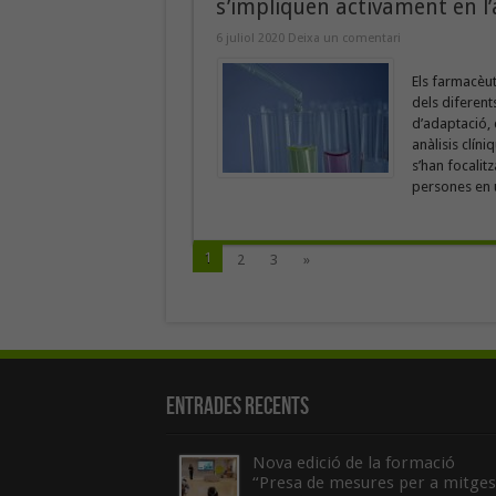
s’impliquen activament en l
6 juliol 2020
Deixa un comentari
Els farmacèut
dels diferent
d’adaptació, 
anàlisis clíni
s’han focalitz
persones en u
1
2
3
»
Entrades recents
Nova edició de la formació
“Presa de mesures per a mitges