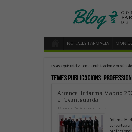
NOTÍCIES FARMÀCIA
MÓN CO
Estàs aquí:
Inici
>
Temes Publicacions: professio
Temes Publicacions:
profession
Arrenca ‘Infarma Madrid 202
a l’avantguarda
19 març 2024
Deixa un comentari
Infarma Madri
converteixen 
professionals