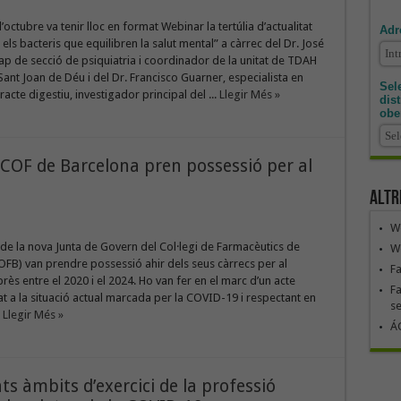
’octubre va tenir lloc en format Webinar la tertúlia d’actualitat
Adr
 els bacteris que equilibren la salut mental” a càrrec del Dr. José
ap de secció de psiquiatria i coordinador de la unitat de TDAH
 Sant Joan de Déu i del Dr. Francisco Guarner, especialista en
Sele
racte digestiu, investigador principal del ...
Llegir Més »
dis
obe
 COF de Barcelona pren possessió per al
Altr
We
e la nova Junta de Govern del Col·legi de Farmacèutics de
We
FB) van prendre possessió ahir dels seus càrrecs per al
F
s entre el 2020 i el 2024. Ho van fer en el marc d’un acte
Fa
at a la situació actual marcada per la COVID-19 i respectant en
se
.
Llegir Més »
ÁG
ts àmbits d’exercici de la professió