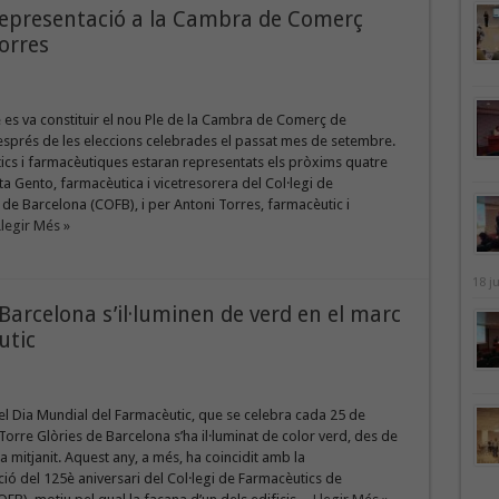
representació a la Cambra de Comerç
orres
e es va constituir el nou Ple de la Cambra de Comerç de
esprés de les eleccions celebrades el passat mes de setembre.
ics i farmacèutiques estaran representats els pròxims quatre
a Gento, farmacèutica i vicetresorera del Col·legi de
de Barcelona (COFB), i per Antoni Torres, farmacèutic i
Llegir Més »
18 j
Barcelona s’il·luminen de verd en el marc
utic
l Dia Mundial del Farmacèutic, que se celebra cada 25 de
Torre Glòries de Barcelona s’ha il·luminat de color verd, des de
s a mitjanit. Aquest any, a més, ha coincidit amb la
 del 125è aniversari del Col·legi de Farmacèutics de