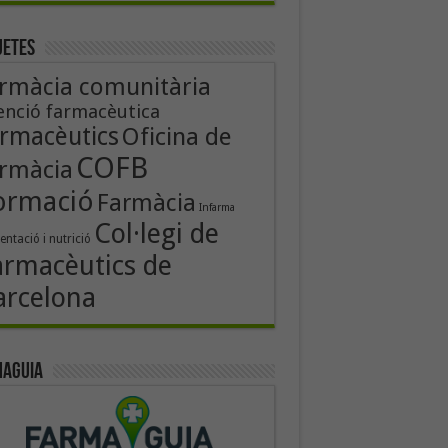
uetes
rmàcia comunitària
enció farmacèutica
rmacèutics
Oficina de
COFB
rmàcia
ormació
Farmàcia
Infarma
Col·legi de
entació i nutrició
armacèutics de
arcelona
aguia