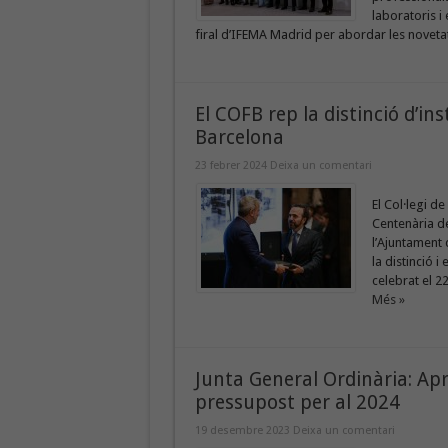
laboratoris i
firal d’IFEMA Madrid per abordar les novetats
El COFB rep la distinció d’in
Barcelona
23 febrer 2024
Deixa un comentari
El Col·legi d
Centenària de
l’Ajuntament 
la distinció i
celebrat el 22
Més »
Junta General Ordinària: Ap
pressupost per al 2024
19 desembre 2023
Deixa un comentari