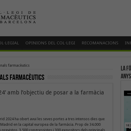
L·LEGIAL
OPINIONS DEL COL·LEGI
RECOMANACIONS
IN
nals farmacèutics
La f
anys
als farmacèutics
4’ amb l’objectiu de posar a la farmàcia
d 2024 ha obert avui les seves portes a tres intensos dies que
Madrid en la capital europea de la farmàcia. Prop de 34.000
 previstos, 3.500 congressistes i 300 expositors dels principals