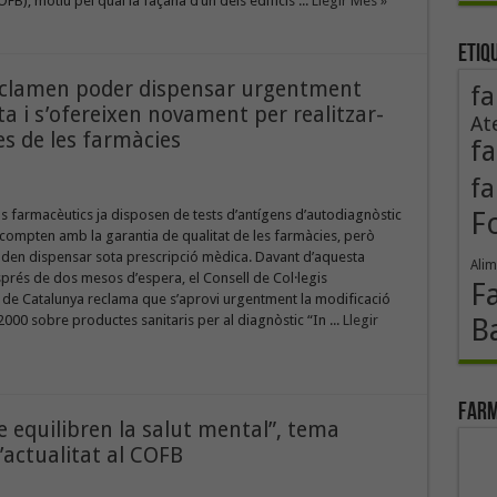
FB), motiu pel qual la façana d’un dels edificis ...
Llegir Més »
Etiq
reclamen poder dispensar urgentment
fa
ta i s’ofereixen novament per realitzar-
At
des de les farmàcies
fa
fa
F
s farmacèutics ja disposen de tests d’antígens d’autodiagnòstic
 compten amb la garantia de qualitat de les farmàcies, però
den dispensar sota prescripció mèdica. Davant d’aquesta
Alim
esprés de dos mesos d’espera, el Consell de Col·legis
F
 de Catalunya reclama que s’aprovi urgentment la modificació
000 sobre productes sanitaris per al diagnòstic “In ...
Llegir
B
Farm
ue equilibren la salut mental”, tema
’actualitat al COFB