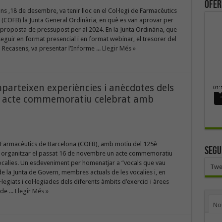
ofer
luns ,18 de desembre, va tenir lloc en el Col·legi de Farmacèutics
(COFB) la Junta General Ordinària, en què es van aprovar per
 proposta de pressupost per al 2024. En la Junta Ordinària, que
eguir en format presencial i en format webinar, el tresorer del
Recasens, va presentar l’Informe ...
Llegir Més »
parteixen experiències i anècdotes dels
un acte commemoratiu celebrat amb
e Farmacèutics de Barcelona (COFB), amb motiu del 125è
SEGU
va organitzar el passat 16 de novembre un acte commemoratiu
ocalies. Un esdeveniment per homenatjar a “vocals que vau
Twe
e la Junta de Govern, membres actuals de les vocalies i, en
l·legiats i col·legiades dels diferents àmbits d’exercici i àrees
de ...
Llegir Més »
No