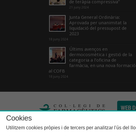
de teràpia compressiva”
21 juny 2024
Junta General Ordinària:
Aprovada per unanimitat la
liquidació del pressupost de
2023
18 juny 2024
Últims avenços en
dermocosmètica i gestió de la
categoria a l’oficina de
farmàcia, en una nova formació
al COFB
18 juny 2024
Cookies
Col·legi de Farma
Utilitzem cookies pròpies i de tercers per analitzar l'ús del l