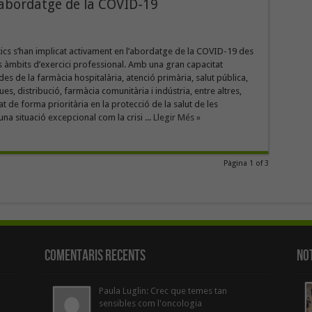
’abordatge de la COVID-19
ics s’han implicat activament en l’abordatge de la COVID-19 des
s àmbits d’exercici professional. Amb una gran capacitat
des de la farmàcia hospitalària, atenció primària, salut pública,
ques, distribució, farmàcia comunitària i indústria, entre altres,
at de forma prioritària en la protecció de la salut de les
na situació excepcional com la crisi ...
Llegir Més »
Pàgina 1 of 3
Comentaris Recents
Not
Paula Luglin: Crec que temes tan
sensibles com l'oncologia