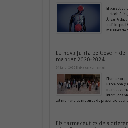
El passat 27 d
“Psicobiòtics,
Ángel Alda, c
de l’Hospital
malalties de t
La nova Junta de Govern del
mandat 2020-2024
24 juliol 2020
Deixa un comentari
Els membres d
Barcelona (CO
mandat comprè
intern, adapt
tot moment les mesures de prevenció que ..
Els farmacèutics dels diferen