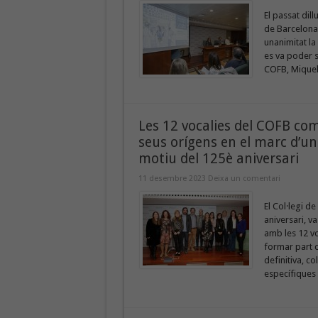
El passat dil
de Barcelona 
unanimitat la
es va poder s
COFB, Miquel 
Les 12 vocalies del COFB com
seus orígens en el marc d’
motiu del 125è aniversari
11 desembre 2023
Deixa un comentari
El Col·legi d
aniversari, 
amb les 12 v
formar part d
definitiva, co
específiques 