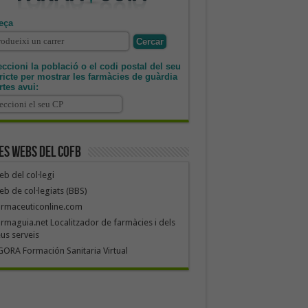
eça
ccioni la població o el codi postal del seu
tricte per mostrar les farmàcies de guàrdia
rtes avui:
es webs del COFB
b del col·legi
b de col·legiats (BBS)
armaceuticonline.com
rmaguia.net Localitzador de farmàcies i dels
us serveis
ORA Formación Sanitaria Virtual