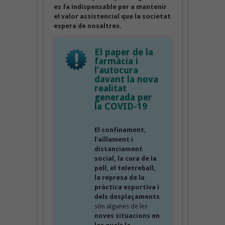
es fa indispensable per a mantenir
el valor assistencial que la societat
espera de nosaltres.
El paper de la
farmàcia i
l’autocura
davant la nova
realitat
generada per
la COVID-19
El confinament,
l’aïllament i
distanciament
social, la cura de la
pell, el teletreball,
la represa de la
pràctica esportiva i
dels desplaçaments
són algunes de les
noves situacions en