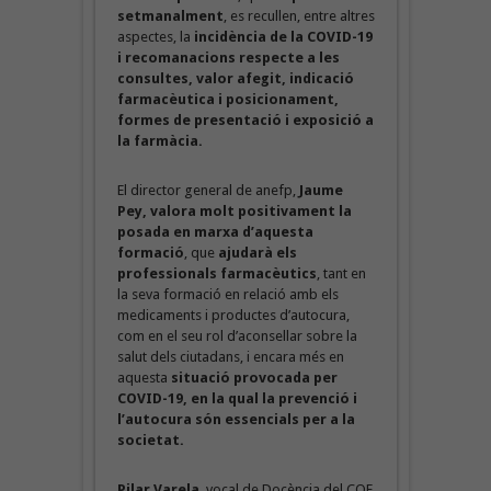
setmanalment
, es recullen, entre altres
aspectes, la
incidència de la COVID-19
i recomanacions respecte a les
consultes, valor afegit, indicació
farmacèutica i posicionament,
formes de presentació i exposició a
la farmàcia.
El director general de anefp,
Jaume
Pey, valora molt positivament la
posada en marxa d’aquesta
formació
, que
ajudarà els
professionals farmacèutics
, tant en
la seva formació en relació amb els
medicaments i productes d’autocura,
com en el seu rol d’aconsellar sobre la
salut dels ciutadans, i encara més en
aquesta
situació provocada per
COVID-19, en la qual la prevenció i
l’autocura són essencials per a la
societat.
Pilar Varela
, vocal de Docència del COF