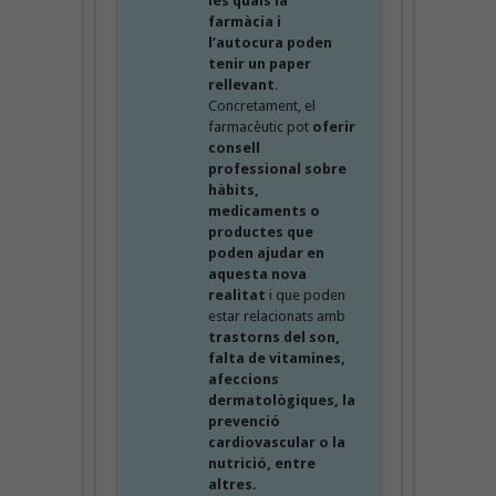
les quals la
farmàcia i
l’autocura poden
tenir un paper
rellevant
.
Concretament, el
farmacèutic pot
oferir
consell
professional sobre
hàbits,
medicaments o
productes que
poden ajudar en
aquesta nova
realitat
i que poden
estar relacionats amb
trastorns del son,
falta de vitamines,
afeccions
dermatològiques, la
prevenció
cardiovascular o la
nutrició, entre
altres.