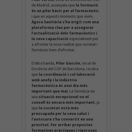
de Madrid, assenyala que
la formació
és un pilar bàsic per al farmacèutic
,
i que en aquests moments que vivim,
Àgora Sanitària s’ha erigit com una
plataforma clau per a assegurar
l’actualització dels farmacèutics i
la seva capacitació
especialment per
a afrontar la nova realitat que societat i
farmàcies hem d’afrontar.
D’altra banda,
Pilar Gascón
, vocal de
Docència del COF de Barcelona, recalca
que
la coordinació i col·laboració
amb anefp i la indústria
farmacèutica és avui dia més
important que mai
. La farmàcia viu
una
situació excepcional on el
consell és encara més important
, ja
que
la societat està més
preocupada per la seva salut i
l’autocura s’ha convertit en una
prioritat
.
Fer arribar propostes
formatives pràctiques i rigoroses