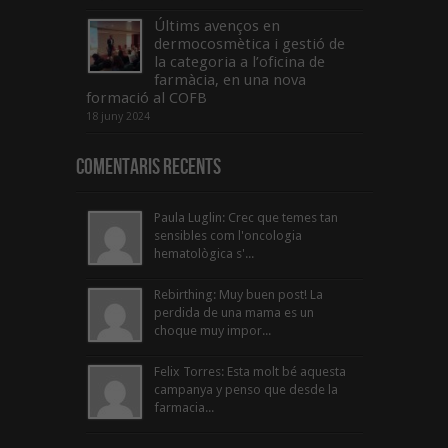
Últims avenços en
dermocosmètica i gestió de
la categoria a l’oficina de
farmàcia, en una nova
formació al COFB
18 juny 2024
Comentaris Recents
Paula Luglin: Crec que temes tan
sensibles com l'oncologia
hematològica s'...
Rebirthing: Muy buen post! La
perdida de una mama es un
choque muy impor...
Felix Torres: Esta molt bé aquesta
campanya y penso que desde la
farmacia...