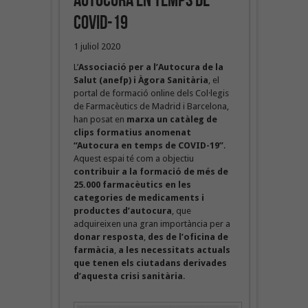
autocura en temps de
COVID-19
1 juliol 2020
L’
Associació per a l’Autocura de la
Salut (anefp) i Àgora Sanitària
, el
portal de formació online dels Col·legis
de Farmacèutics de Madrid i Barcelona,
han posat en
marxa un catàleg de
clips formatius anomenat
“Autocura en temps de COVID-19”
.
Aquest espai té com a objectiu
contribuir a la formació de més de
25.000 farmacèutics en les
categories de medicaments i
productes d’autocura
, que
adquireixen una gran importància per a
donar resposta
,
des de l’oficina de
farmàcia
,
a les necessitats actuals
que tenen els ciutadans derivades
d’aquesta crisi sanitària
.