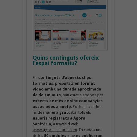
Quins continguts ofereix
l’espai formatiu?
Els
continguts d’aquests clips
formatius
, presentats
en format
vídeo amb una durada aproximada
de deu minuts
, han estat elaborats per
experts de més de vint companyies
associades a anefp
. Podran accedir-
hi, de
manera gratuïta
, tots els
usuaris registrats a Àgora
Sanitària
, a través d web
www.agorasanitaria.com
. En cadascuna
de les
50 píndoles
, que
es publicaran