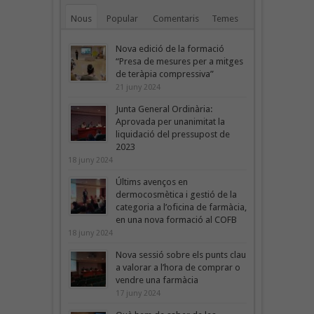
Nous
Popular
Comentaris
Temes
Nova edició de la formació
“Presa de mesures per a mitges
de teràpia compressiva”
21 juny 2024
Junta General Ordinària:
Aprovada per unanimitat la
liquidació del pressupost de
2023
18 juny 2024
Últims avenços en
dermocosmètica i gestió de la
categoria a l’oficina de farmàcia,
en una nova formació al COFB
18 juny 2024
Nova sessió sobre els punts clau
a valorar a l’hora de comprar o
vendre una farmàcia
17 juny 2024