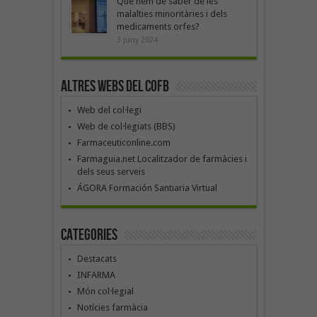
Què hem de saber de les
malalties minoritàries i dels
medicaments orfes?
3 juny 2024
Altres webs del COFB
Web del col·legi
Web de col·legiats (BBS)
Farmaceuticonline.com
Farmaguia.net Localitzador de farmàcies i
dels seus serveis
ÁGORA Formación Santiaria Virtual
Categories
Destacats
INFARMA
Món col·legial
Notícies farmàcia