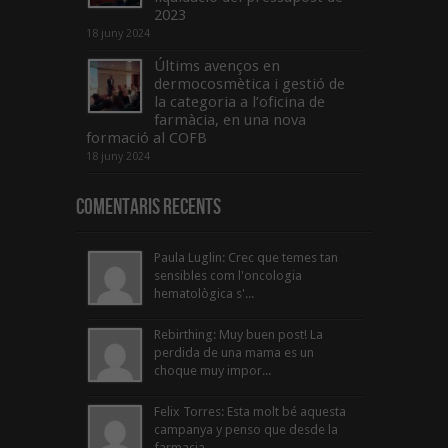
2023
18 juny 2024
Últims avenços en
dermocosmètica i gestió de
la categoria a l’oficina de
farmàcia, en una nova
formació al COFB
18 juny 2024
Comentaris Recents
Paula Luglin: Crec que temes tan
sensibles com l'oncologia
hematològica s'...
Rebirthing: Muy buen post! La
perdida de una mama es un
choque muy impor...
Felix Torres: Esta molt bé aquesta
campanya y penso que desde la
farmacia...