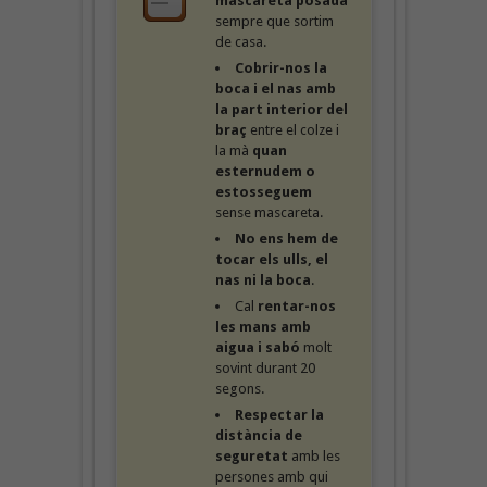
mascareta posada
sempre que sortim
de casa.
Cobrir-nos la
boca i el nas amb
la part interior del
braç
entre el colze i
la mà
quan
esternudem o
estosseguem
sense mascareta.
No ens hem de
tocar els ulls, el
nas ni la boca
.
Cal
rentar-nos
les mans amb
aigua i sabó
molt
sovint durant 20
segons.
Respectar la
distància de
seguretat
amb les
persones amb qui