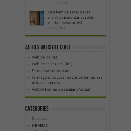
17 juny 2024
Què hem de saber de les
malalties minoritàries i dels
medicaments orfes?
3 juny 2024
Altres webs del COFB
Web del col·legi
Web de col·legiats (BBS)
Farmaceuticonline.com
Farmaguia.net Localitzador de farmàcies i
dels seus serveis
ÁGORA Formación Santiaria Virtual
Categories
Destacats
INFARMA