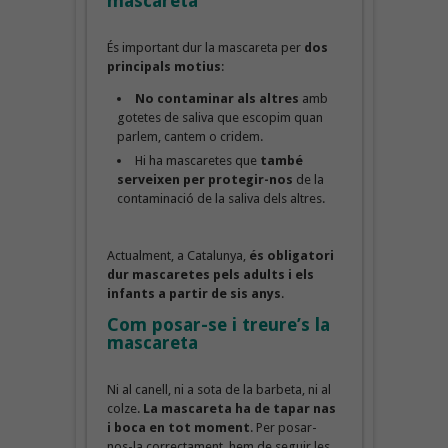
mascareta
És important dur la mascareta per
dos
principals motius
:
No contaminar als altres
amb
gotetes de saliva que escopim quan
parlem, cantem o cridem.
Hi ha mascaretes que
també
serveixen per protegir-nos
de la
contaminació de la saliva dels altres.
Actualment, a Catalunya,
és obligatori
dur mascaretes pels adults i els
infants a partir de sis anys
.
Com posar-se i treure’s la
mascareta
Ni al canell, ni a sota de la barbeta, ni al
colze.
La mascareta ha de tapar nas
i boca en tot
moment
. Per posar-
nos-la correctament, hem de seguir les