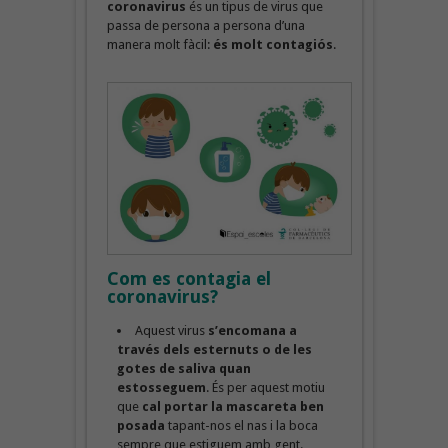
coronavirus
és un tipus de virus que
passa de persona a persona d’una
manera molt fàcil:
és molt contagiós
.
Com es contagia el
coronavirus?
Aquest virus
s’encomana a
través dels esternuts o de les
gotes de saliva quan
estosseguem
. És per aquest motiu
que
cal portar la mascareta ben
posada
tapant-nos el nas i la boca
sempre que estiguem amb gent.