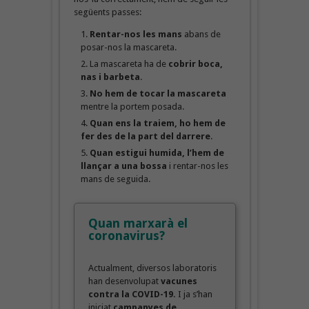
següents passes:
Rentar-nos les mans
abans de
posar-nos la mascareta.
La mascareta ha de
cobrir boca,
nas i barbeta
.
No hem de tocar la mascareta
mentre la portem posada.
Quan ens la traiem, ho hem de
fer des de la part del darrere
.
Quan estigui humida, l’hem de
llançar a una bossa
i rentar-nos les
mans de seguida.
Quan marxarà el
coronavirus?
Actualment, diversos laboratoris
han desenvolupat
vacunes
contra la COVID-19.
I ja s’han
iniciat
campanyes de