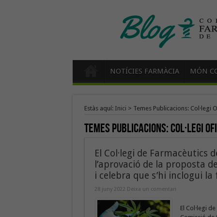
NOTÍCIES FARMÀCIA
MÓN CO
Estàs aquí:
Inici
>
Temes Publicacions: Col·legi 
Temes Publicacions:
Col·legi O
El Col·legi de Farmacèutics 
l’aprovació de la proposta de
i celebra que s’hi inclogui l
28 juny 2022
Deixa un comentari
El Col·legi d