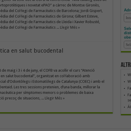
rtoprotètiques i novetat ePAO” a càrrec de Montse Gironès,
Adr
èdia del Col·legi de Farmacèutics de Barcelona; Jordi Gispert,
èdia del Col·legi de Farmacèutics de Girona; Gilbert Esteve,
èdia del Col·legi de Farmacèutics de Lleida i Xavier Robusté,
èdia del Col·legi de Farmacèutics ...
Llegir Més »
Sele
dis
obe
tica en salut bucodental
Altr
 de maig i 3 i 4 de juny, el COFB va acollir el curs “Atenció
We
en salut bucodental”, organitzat en col·laboració amb
We
ficial d’Odontòlegs i Estomatòlegs de Catalunya (COEC) i amb el
Dentaid. Les tres sessions pretenien, d’una banda, millorar la
F
rmacèutica per símptomes menors o problemes de baixa
Fa
ció precoç de situacions, ...
Llegir Més »
se
ÁG