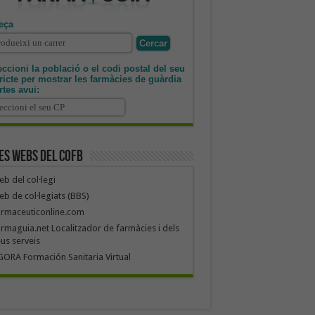
eça
ccioni la població o el codi postal del seu
tricte per mostrar les farmàcies de guàrdia
rtes avui:
es webs del COFB
b del col·legi
b de col·legiats (BBS)
armaceuticonline.com
rmaguia.net Localitzador de farmàcies i dels
us serveis
ORA Formación Sanitaria Virtual