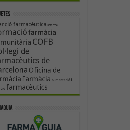
uetes
enció farmacèutica
Infarma
ormació
farmàcia
COFB
munitària
l·legi de
armacèutics de
arcelona
Oficina de
rmàcia
Farmàcia
Alimentació i
farmacèutics
ició
aguia