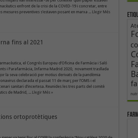
os mitjans van interessar-se per conèixer quin paper estaven
rmacèutics enfront de la crisi de la COVID-19 i concretar, entre
nes mesures preventives s’estaven posant en marxa ...
Llegir Més
Etiq
At
F
orna fins al 2021
co
Co
F
farmacèutica, el Congrés Europeu d’Oficina de Farmàcia i Saló
ts i Parafarmàcia, Infarma Madrid 2020, novament trasllada
B
or la seva celebració per motius derivats de la pandèmia
onavirus declarada el passat 11 de març per l’OMS i el
fa
cenari sanitari d’incertesa. Reunides les tres parts del comitè
tics de Madrid, ...
Llegir Més »
nutr
Farm
ions ortoprotètiques
e gener va tenir lloc al COFB la conferència “Nou catàleg 2020 de