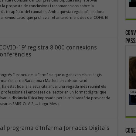
Sanitat i Consum del Congrés dels Diputats hagi aprovat
b la proposta de conclusions i recomanacions sobre la
l’ús terapèutic del cànnabis. Amb aquesta regulació, es dona
a reivindicació que ja s’havia fet anteriorment des del COFB. El
Conv
Pass
 COVID-19’ registra 8.000 connexions
 conferències
ongrés Europeu de la Farmàcia que organitzen els col·legis
armacèutics de Barcelona i Madrid, en col·laboració
, ha estat fidel a la seva cita anual una vegada més reunint els
 professionals i empreses del sector en un format digital que
var la distància física imposada per la crisi sanitària provocada
avirus SARS-CoV-2. ...
Llegir Més »
al programa d’Infarma Jornades Digitals
Cone