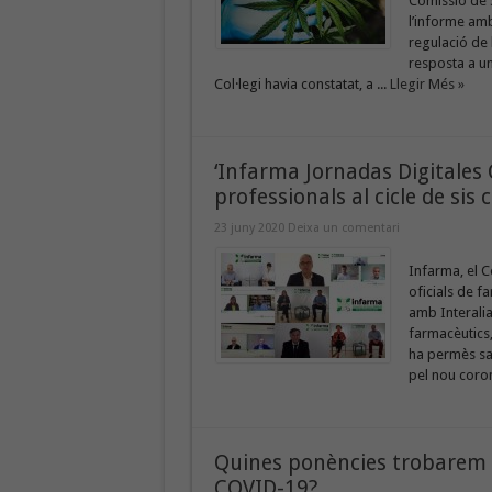
Comissió de 
l’informe am
regulació de 
resposta a un
Col·legi havia constatat, a ...
Llegir Més »
‘Infarma Jornadas Digitales
professionals al cicle de sis
23 juny 2020
Deixa un comentari
Infarma, el C
oficials de f
amb Interalia
farmacèutics,
ha permès sal
pel nou coron
Quines ponències trobarem 
COVID-19?