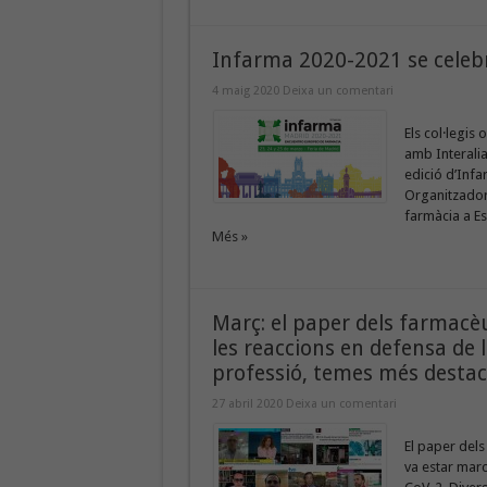
Infarma 2020-2021 se celebr
4 maig 2020
Deixa un comentari
Els col·legis
amb Interalia
edició d’Infa
Organitzador 
farmàcia a Es
Més »
Març: el paper dels farmacèut
les reaccions en defensa de l
professió, temes més destac
27 abril 2020
Deixa un comentari
El paper dels
va estar marc