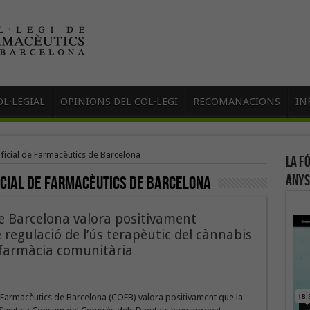
L·LEGIAL
OPINIONS DEL COL·LEGI
RECOMANACIONS
IN
Oficial de Farmacèutics de Barcelona
La f
anys
ficial de Farmacèutics de Barcelona
de Barcelona valora positivament
 regulació de l’ús terapèutic del cànnabis
a farmàcia comunitària
e Farmacèutics de Barcelona (COFB) valora positivament que la