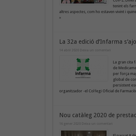
CoV-2. Divers
tenint els fa
altres aspectes, com ho estaven vivint i qui
»
La 32a edició d’Infarma s’aj
14 abril 2020
Deixa un comentari
La gran cita 
de Medicamen
per força maj
global de cor
persistent es
organitzador -el Col·legi Oficial de Farmacèu
Nou catàleg 2020 de prestac
16 gener 2020
Deixa un comentari
El passat 8 d