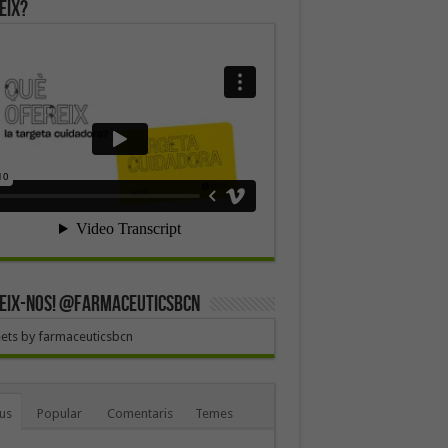
eix?
EIX-NOS! @farmaceuticsbcn
ets by farmaceuticsbcn
us
Popular
Comentaris
Temes