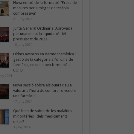
Nova edició de la formació “Presa de
mesures per a mitges de teràpia
compressiva”
21 juny 2024
Junta General Ordinària: Aprovada
per unanimitat la liquidació del
pressupost de 2023
18 juny 2024
Últims avenços en dermocosmètica i
gestió de la categoria a l’oficina de
farmàcia, en una nova formació al
COFB
uny 2024
Nova sessió sobre els punts clau a
valorar a l’hora de comprar o vendre
una farmàcia
17 juny 2024
Què hem de saber de les malalties
minoritàries i dels medicaments
orfes?
3 juny 2024