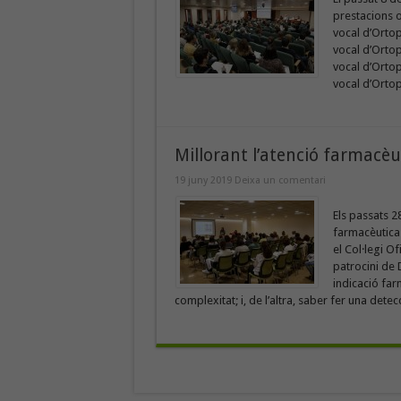
prestacions o
vocal d’Ortop
vocal d’Ortop
vocal d’Ortop
vocal d’Ortop
Millorant l’atenció farmacèu
19 juny 2019
Deixa un comentari
Els passats 28
farmacèutica 
el Col·legi O
patrocini de 
indicació fa
complexitat; i, de l’altra, saber fer una detec