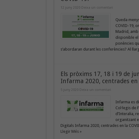
12 juny 2020
Deixa un comentari
Queda menys 
COVID-19, org
Madrid, amb l
disponible e
ponències que
s’abordaran durant les conferències? Al llarg 
Els pròxims 17, 18 i 19 de ju
Infarma 2020, centrades en
5 juny 2020
Deixa un comentari
Infarma es di
Col·legis de 
d’Interalia, 
organitzant e
Digitals Infarma 2020, centrades en la COVID-
Llegir Més »