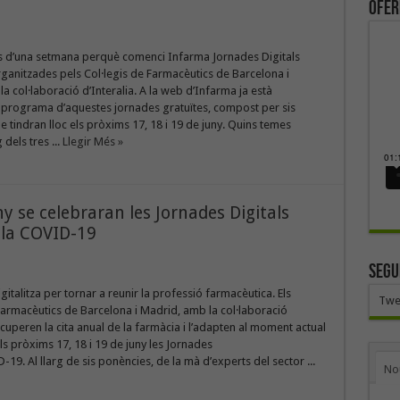
ofer
d’una setmana perquè comenci Infarma Jornades Digitals
anitzades pels Col·legis de Farmacèutics de Barcelona i
a col·laboració d’Interalia. A la web d’Infarma ja està
l programa d’aquestes jornades gratuïtes, compost per sis
 tindran lloc els pròxims 17, 18 i 19 de juny. Quins temes
dels tres ...
Llegir Més »
ny se celebraran les Jornades Digitals
 la COVID-19
SEGU
gitalitza per tornar a reunir la professió farmacèutica. Els
Twe
Farmacèutics de Barcelona i Madrid, amb la col·laboració
recuperen la cita anual de la farmàcia i l’adapten al moment actual
ls pròxims 17, 18 i 19 de juny les Jornades
19. Al llarg de sis ponències, de la mà d’experts del sector ...
No