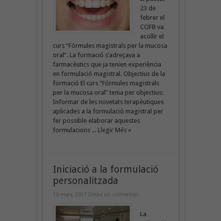
23 de
febrer el
COFB va
acollir el
curs “Fórmules magistrals per la mucosa
oral”. La formació s’adreçava a
farmacèutics que ja tenien experiència
en formulació magistral. Objectius de la
formació El curs “Fórmules magistrals
per la mucosa oral” tenia per objectius:
Informar de les novetats terapèutiques
aplicades a la formulació magistral per
fer possible elaborar aquestes
formulacions ...
Llegir Més »
Iniciació a la formulació
personalitzada
10 març 2017
Deixa un comentari
La