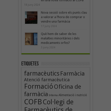
en una nova formació al COFB
18 juny 2024
Nova sessió sobre els punts clau
a valorar a l’hora de comprar o
vendre una farmàcia
17 juny 2024
Què hem de saber de les
malalties minoritàries i dels
medicaments orfes?
3 juny 2024
Etiquetes
farmacèutics
Farmàcia
Atenció farmacèutica
Formació
Oficina de
farmàcia
Alimentació i nutrició
Infarma
COFB
Col·legi de
Farmacèutics de