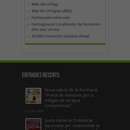
Web del col·legi
Web de col·legiats (BBS)
Farmaceuticonline.com
Farmaguia.net Localitzador de farmàcies i
dels seus serveis
ÁGORA Formación Sanitaria Virtual
Entrades recents
Nova edició de la formació
“Presa de mesures per a
mitges de teràpia
compressiva”
21 juny 2024
Junta General Ordinària:
Aprovada per unanimitat la