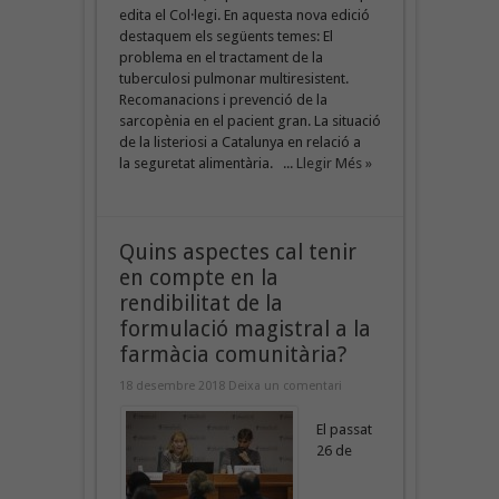
edita el Col·legi. En aquesta nova edició
destaquem els següents temes: El
problema en el tractament de la
tuberculosi pulmonar multiresistent.
Recomanacions i prevenció de la
sarcopènia en el pacient gran. La situació
de la listeriosi a Catalunya en relació a
la seguretat alimentària. ...
Llegir Més »
Quins aspectes cal tenir
en compte en la
rendibilitat de la
formulació magistral a la
farmàcia comunitària?
18 desembre 2018
Deixa un comentari
El passat
26 de