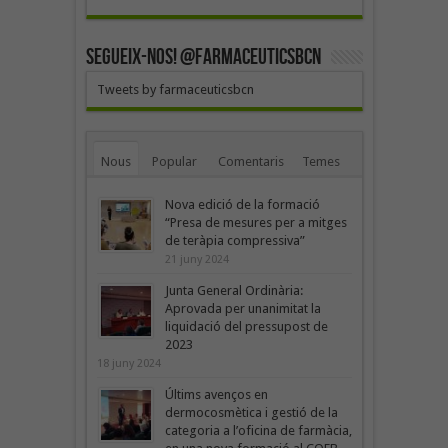
SEGUEIX-NOS! @farmaceuticsbcn
Tweets by farmaceuticsbcn
Nous
Popular
Comentaris
Temes
Nova edició de la formació
“Presa de mesures per a mitges
de teràpia compressiva”
21 juny 2024
Junta General Ordinària:
Aprovada per unanimitat la
liquidació del pressupost de
2023
18 juny 2024
Últims avenços en
dermocosmètica i gestió de la
categoria a l’oficina de farmàcia,