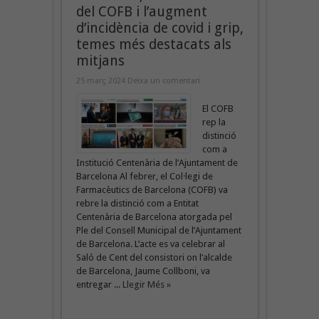
del COFB i l’augment
d’incidència de covid i grip,
temes més destacats als
mitjans
25 març 2024
Deixa un comentari
El COFB
rep la
distinció
com a
Institució Centenària de l’Ajuntament de
Barcelona Al febrer, el Col·legi de
Farmacèutics de Barcelona (COFB) va
rebre la distinció com a Entitat
Centenària de Barcelona atorgada pel
Ple del Consell Municipal de l’Ajuntament
de Barcelona. L’acte es va celebrar al
Saló de Cent del consistori on l’alcalde
de Barcelona, Jaume Collboni, va
entregar ...
Llegir Més »