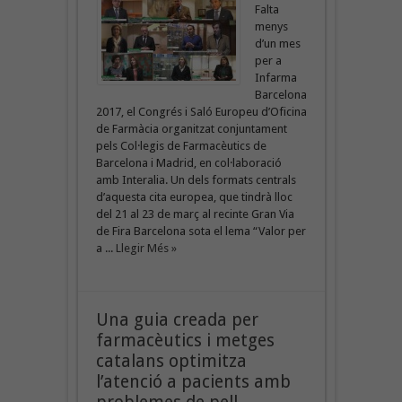
Falta
menys
d’un mes
per a
Infarma
Barcelona
2017, el Congrés i Saló Europeu d’Oficina
de Farmàcia organitzat conjuntament
pels Col·legis de Farmacèutics de
Barcelona i Madrid, en col·laboració
amb Interalia. Un dels formats centrals
d’aquesta cita europea, que tindrà lloc
del 21 al 23 de març al recinte Gran Via
de Fira Barcelona sota el lema “Valor per
a ...
Llegir Més »
Una guia creada per
farmacèutics i metges
catalans optimitza
l’atenció a pacients amb