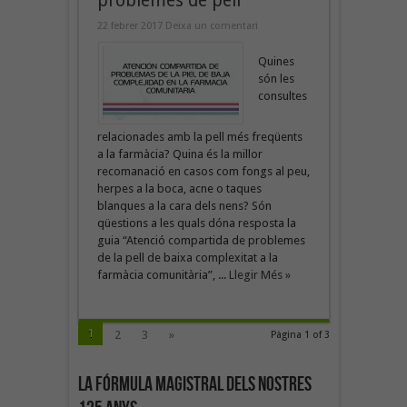
problemes de pell
22 febrer 2017
Deixa un comentari
Quines
són les
consultes
relacionades amb la pell més freqüents
a la farmàcia? Quina és la millor
recomanació en casos com fongs al peu,
herpes a la boca, acne o taques
blanques a la cara dels nens? Són
qüestions a les quals dóna resposta la
guia “Atenció compartida de problemes
de la pell de baixa complexitat a la
farmàcia comunitària”, ...
Llegir Més »
1
2
3
»
Pàgina 1 of 3
La fórmula magistral dels nostres