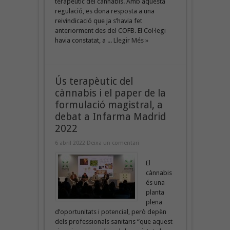
terapèutic del cànnabis. Amb aquesta
regulació, es dona resposta a una
reivindicació que ja s’havia fet
anteriorment des del COFB. El Col·legi
havia constatat, a ...
Llegir Més »
Ús terapèutic del
cànnabis i el paper de la
formulació magistral, a
debat a Infarma Madrid
2022
6 abril 2022
Deixa un comentari
El
cànnabis
és una
planta
plena
d’oportunitats i potencial, però depèn
dels professionals sanitaris “que aquest