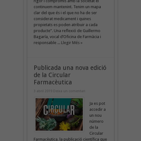
rigor i compromís amb la societat el
continuem mantenint. Tenim un mapa
clar del que és i el que no ha de ser
considerat medicament i quines
propietats es poden atribuir a cada
producte”. Una reflexió de Guillermo
Bagaría, vocal d’Oficina de Farmàcia i
responsable ...
Llegir Més »
Publicada una nova edició
de la Circular
Farmacèutica
3 abril 2019
Deixa un comentari
Ja es pot
accedir a
un nou
número
de la
Circular
Farmacèutica, la publicació científica que