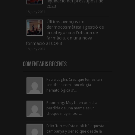
liquidació del pressupost de
2023
18 juny 2024
Últims avenços en
dermocosmètica i gestió de
la categoria a l’oficina de
farmàcia, en una nova
formació al COFB
18 juny 2024
Comentaris Recents
Paula Luglin: Crec que temes tan
sensibles com l'oncologia
hematològica s'...
Rebirthing: Muy buen post! La
perdida de una mama es un
choque muy impor...
Felix Torres: Esta molt bé aquesta
campanya y penso que desde la