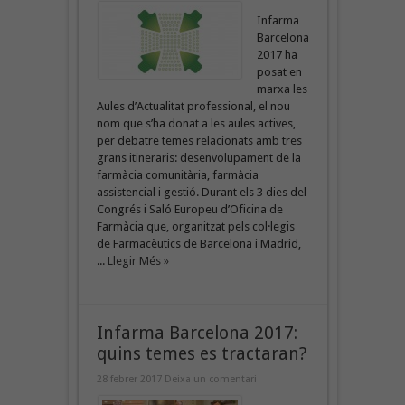
Infarma
Barcelona
2017 ha
posat en
marxa les
Aules d’Actualitat professional, el nou
nom que s’ha donat a les aules actives,
per debatre temes relacionats amb tres
grans itineraris: desenvolupament de la
farmàcia comunitària, farmàcia
assistencial i gestió. Durant els 3 dies del
Congrés i Saló Europeu d’Oficina de
Farmàcia que, organitzat pels col·legis
de Farmacèutics de Barcelona i Madrid,
...
Llegir Més »
Infarma Barcelona 2017:
quins temes es tractaran?
28 febrer 2017
Deixa un comentari