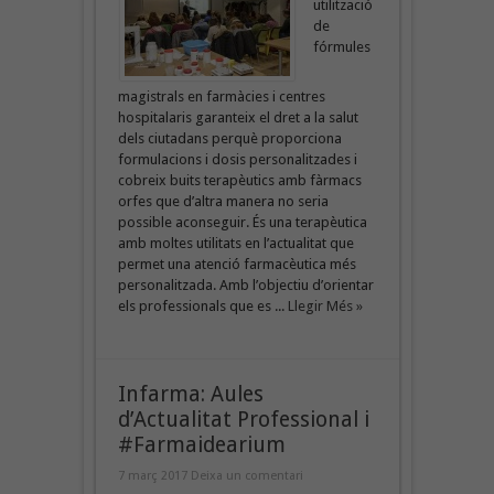
utilització
de
fórmules
magistrals en farmàcies i centres
hospitalaris garanteix el dret a la salut
dels ciutadans perquè proporciona
formulacions i dosis personalitzades i
cobreix buits terapèutics amb fàrmacs
orfes que d’altra manera no seria
possible aconseguir. És una terapèutica
amb moltes utilitats en l’actualitat que
permet una atenció farmacèutica més
personalitzada. Amb l’objectiu d’orientar
els professionals que es ...
Llegir Més »
Infarma: Aules
d’Actualitat Professional i
#Farmaidearium
7 març 2017
Deixa un comentari