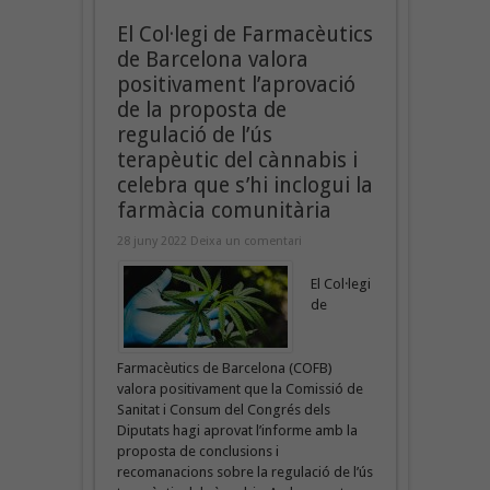
El Col·legi de Farmacèutics
de Barcelona valora
positivament l’aprovació
de la proposta de
regulació de l’ús
terapèutic del cànnabis i
celebra que s’hi inclogui la
farmàcia comunitària
28 juny 2022
Deixa un comentari
El Col·legi
de
Farmacèutics de Barcelona (COFB)
valora positivament que la Comissió de
Sanitat i Consum del Congrés dels
Diputats hagi aprovat l’informe amb la
proposta de conclusions i
recomanacions sobre la regulació de l’ús