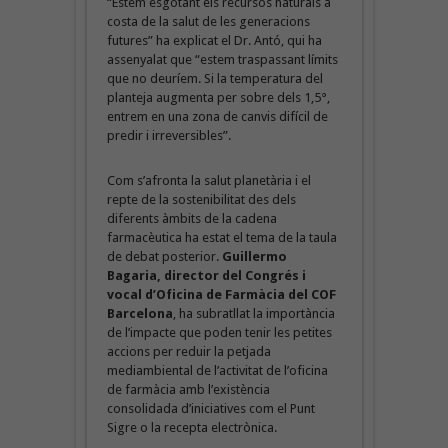
“Estem esgotant els recursos naturals a
costa de la salut de les generacions
futures” ha explicat el Dr. Antó, qui ha
assenyalat que “estem traspassant límits
que no deuríem. Si la temperatura del
planteja augmenta per sobre dels 1,5°,
entrem en una zona de canvis difícil de
predir i irreversibles”.
Com s’afronta la salut planetària i el
repte de la sostenibilitat des dels
diferents àmbits de la cadena
farmacèutica ha estat el tema de la taula
de debat posterior.
Guillermo
Bagaria, director del Congrés i
vocal d’Oficina de Farmàcia del COF
Barcelona
, ha subratllat la importància
de l’impacte que poden tenir les petites
accions per reduir la petjada
mediambiental de l’activitat de l’oficina
de farmàcia amb l’existència
consolidada d’iniciatives com el Punt
Sigre o la recepta electrònica.