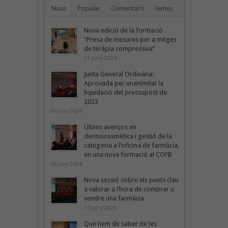
Nous
Popular
Comentaris
Temes
Nova edició de la formació
“Presa de mesures per a mitges
de teràpia compressiva”
21 juny 2024
Junta General Ordinària:
Aprovada per unanimitat la
liquidació del pressupost de
2023
18 juny 2024
Últims avenços en
dermocosmètica i gestió de la
categoria a l’oficina de farmàcia,
en una nova formació al COFB
18 juny 2024
Nova sessió sobre els punts clau
a valorar a l’hora de comprar o
vendre una farmàcia
17 juny 2024
Què hem de saber de les