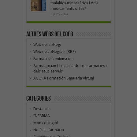
malalties minoritàries i dels
medicaments orfes?
3 juny 2024
Altres webs del COFB
Web del col·legi
Web de col·legiats (BBS)
Farmaceuticonline.com
Farmaguia.net Localitzador de farmàcies i
dels seus serveis
ÁGORA Formación Santiaria Virtual
Categories
Destacats
INFARMA
Món col·legial
Notícies farmàcia
Opinions del Col·legi