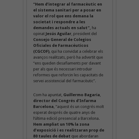
“Hem d’integrar al farmacèutic en
el sistema sanitari per a posar en
valor el rol que ens demana la
societat i respondre a les
demandes actuals en salut”,
ha
opinat
Jesús Aguilar
, president del
Consejo General de Colegios
Oficiales de Farmacéuticos
(CGCOF)
, qui ha convidat a celebrar els
avanços realitzats, però ha advertit que
“ens queden desafiaments per davant
per als que és necessari introduir
reformes que reforcin les capacitats de
servei assistencial del farmacèutic”.
Com ha apuntat,
Guillermo Bagaria
,
director del Congrés d’Infarma
Barcelona
, “aquest és un congrés molt
esperat després de quatre anys de
l’última edició presencial a Barcelona.
Hem ampliat un 10% la zona
d’exposició i es realitzaran prop de
80 taules de debat
que abordaran