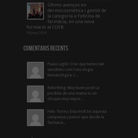
Últims avenços en
dermocosmètica i gestió de
la categoria a l’oficina de
farmàcia, en una nova
formació al COFB
18 juny 2024
Comentaris Recents
Paula Luglin: Crec que temes tan
sensibles com l'oncologia
hematològica s'...
Rebirthing: Muy buen post! La
perdida de una mama es un
choque muy impor...
Felix Torres: Esta molt bé aquesta
campanya y penso que desde la
farmacia...