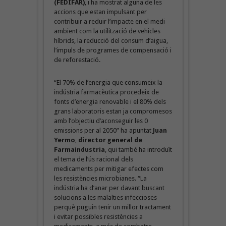
(FEDIFAR)
, i ha mostrat alguna de les
accions que estan impulsant per
contribuir a reduir l’impacte en el medi
ambient com la utilització de vehicles
híbrids, la reducció del consum d’aigua,
l’impuls de programes de compensació i
de reforestació.
“El 70% de l’energia que consumeix la
indústria farmacèutica procedeix de
fonts d’energia renovable i el 80% dels
grans laboratoris estan ja compromesos
amb l’objectiu d’aconseguir les 0
emissions per al 2050” ha apuntat
Juan
Yermo
,
director general de
Farmaindustria
, qui també ha introduït
el tema de l’ús racional dels
medicaments per mitigar efectes com
les resistències microbianes. “La
indústria ha d’anar per davant buscant
solucions a les malalties infeccioses
perquè puguin tenir un millor tractament
i evitar possibles resistències a