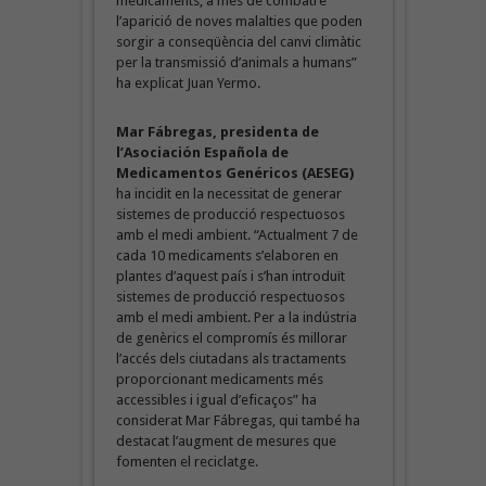
medicaments, a més de combatre
l’aparició de noves malalties que poden
sorgir a conseqüència del canvi climàtic
per la transmissió d’animals a humans”
ha explicat Juan Yermo.
Mar Fábregas, presidenta de
l’Asociación Española de
Medicamentos Genéricos (AESEG)
ha incidit en la necessitat de generar
sistemes de producció respectuosos
amb el medi ambient. “Actualment 7 de
cada 10 medicaments s’elaboren en
plantes d’aquest país i s’han introduït
sistemes de producció respectuosos
amb el medi ambient. Per a la indústria
de genèrics el compromís és millorar
l’accés dels ciutadans als tractaments
proporcionant medicaments més
accessibles i igual d’eficaços” ha
considerat Mar Fábregas, qui també ha
destacat l’augment de mesures que
fomenten el reciclatge.