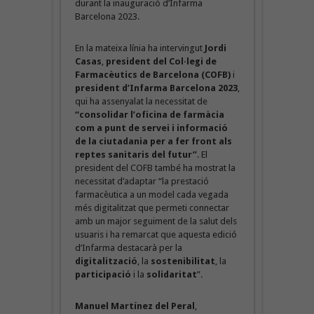
durant la inauguració d’Infarma
Barcelona 2023.
En la mateixa línia ha intervingut
Jordi
Casas
,
president del Col·legi de
Farmacèutics de Barcelona (COFB)
i
president d’Infarma Barcelona 2023
,
qui ha assenyalat la necessitat de
“consolidar l’oficina de farmàcia
com a punt de servei i informació
de la ciutadania per a fer front als
reptes sanitaris del futur”
. El
president del COFB també ha mostrat la
necessitat d’adaptar “la prestació
farmacèutica a un model cada vegada
més digitalitzat que permeti connectar
amb un major seguiment de la salut dels
usuaris i ha remarcat que aquesta edició
d’Infarma destacarà per la
digitalització
, la
sostenibilitat
, la
participació
i la
solidaritat
”.
Manuel Martínez del Peral
,