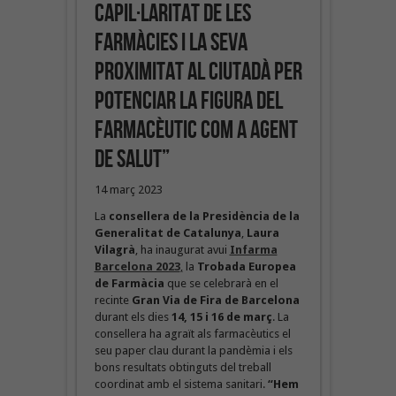
capil·laritat de les
farmàcies i la seva
proximitat al ciutadà per
potenciar la figura del
farmacèutic com a agent
de salut”
14 març 2023
La
consellera de la Presidència de la
Generalitat de Catalunya
,
Laura
Vilagrà
, ha inaugurat avui
Infarma
Barcelona 2023
,
la
Trobada Europea
de Farmàcia
que se celebrarà en el
recinte
Gran Via de Fira de Barcelona
durant els dies
14, 15 i 16 de març
. La
consellera ha agraït als farmacèutics el
seu paper clau durant la pandèmia i els
bons resultats obtinguts del treball
coordinat amb el sistema sanitari.
“Hem