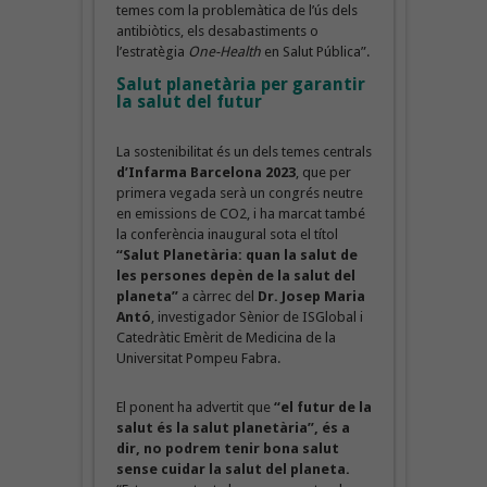
temes com la problemàtica de l’ús dels
antibiòtics, els desabastiments o
l’estratègia
One-Health
en Salut Pública”.
Salut planetària per garantir
la salut del futur
La sostenibilitat és un dels temes centrals
d’Infarma Barcelona 2023
, que per
primera vegada serà un congrés neutre
en emissions de CO2, i ha marcat també
la conferència inaugural sota el títol
“Salut Planetària: quan la salut de
les persones depèn de la salut del
planeta”
a càrrec del
Dr. Josep Maria
Antó
, investigador Sènior de ISGlobal i
Catedràtic Emèrit de Medicina de la
Universitat Pompeu Fabra.
El ponent ha advertit que
“el futur de la
salut és la salut planetària”, és a
dir, no podrem tenir bona salut
sense cuidar la salut del planeta.