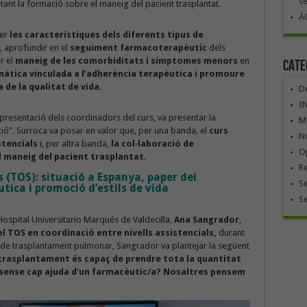
se
tant la formació sobre el maneig del pacient trasplantat.
ÁG
xer
les característiques dels diferents tipus de
, aprofundir en el
seguiment farmacoterapèutic
dels
ar el
maneig de les comorbiditats i símptomes menors
en
Cate
àtica vinculada a l’adherència terapèutica
i promoure
a de la qualitat de vida.
De
I
epresentació dels coordinadors del curs, va presentar la
Mó
ió”. Surroca va posar en valor que, per una banda, el
curs
No
istencials
i, per altra banda,
la col·laboració de
Op
l maneig del pacient trasplantat.
R
 (TOS): situació a Espanya, paper del
Se
ica i promoció d’estils de vida
S
Hospital Universitario Marqués de Valdecilla,
Ana Sangrador
,
l TOS en coordinació entre nivells assistencials,
durant
al de trasplantament pulmonar, Sangrador va plantejar la següent
trasplantament és capaç de prendre tota la quantitat
sense cap ajuda d’un farmacèutic/a? Nosaltres pensem