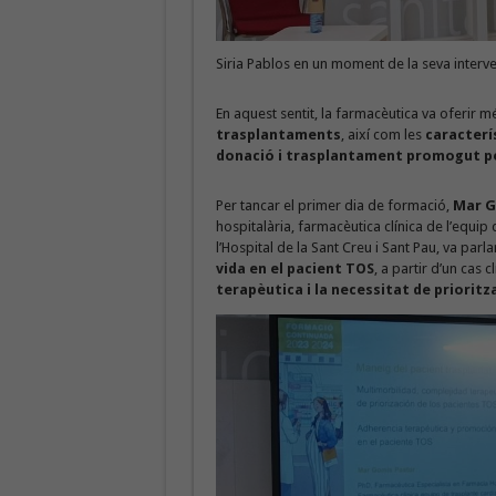
Siria Pablos en un moment de la seva interve
En aquest sentit, la farmacèutica va oferir m
trasplantaments
, així com les
caracterí
donació i trasplantament promogut pe
Per tancar el primer dia de formació,
Mar G
hospitalària, farmacèutica clínica de l’equip
l’Hospital de la Sant Creu i Sant Pau, va parlar
vida en el pacient TOS
, a partir d’un cas 
terapèutica i la necessitat de prioritz