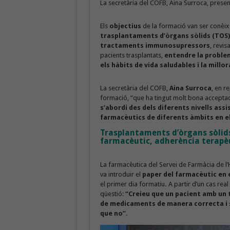
La secretària del COFB, Aina Surroca, presen
Els
objectius
de la formació van ser conèi
trasplantaments d’òrgans sòlids (TOS)
tractaments immunosupressors
, revis
pacients trasplantats,
entendre la problem
els hàbits de vida saludables i la millor
La secretària del COFB,
Aina Surroca
, en r
formació, “que ha tingut molt bona acceptac
s’abordi des dels diferents nivells ass
farmacèutics de diferents àmbits en e
Trasplantaments d’òrgans sòlids
farmacèutic, adherència terapèut
La farmacèutica del Servei de Farmàcia de l’
va introduir el
paper del farmacèutic en e
el primer dia formatiu
.
A partir d’un cas re
qüestió:
“Creieu que un pacient amb un 
de medicaments de manera correcta i 
que no”
.