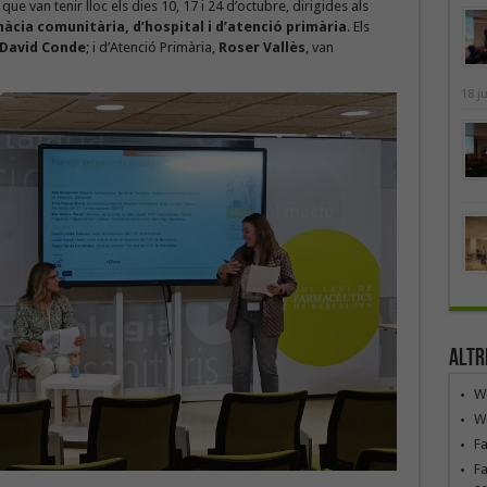
, que van tenir lloc els dies 10, 17 i 24 d’octubre, dirigides als
cia comunitària, d’hospital i d’atenció primària
. Els
David Conde
; i d’Atenció Primària,
Roser Vallès
, van
18 j
Altr
We
We
F
Fa