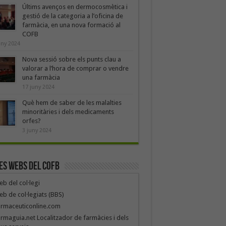
Últims avenços en dermocosmètica i
gestió de la categoria a l’oficina de
farmàcia, en una nova formació al
COFB
uny 2024
Nova sessió sobre els punts clau a
valorar a l’hora de comprar o vendre
una farmàcia
17 juny 2024
Què hem de saber de les malalties
minoritàries i dels medicaments
orfes?
3 juny 2024
es webs del COFB
b del col·legi
b de col·legiats (BBS)
armaceuticonline.com
rmaguia.net Localitzador de farmàcies i dels