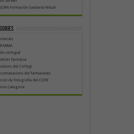
us serveis
ORA Formación Santiaria Virtual
gories
stacats
NFARMA
n col·legial
tícies farmàcia
inions del Col·legi
ecomanacions del farmacèutic
cció de fotografia del COFB
ense Categoria