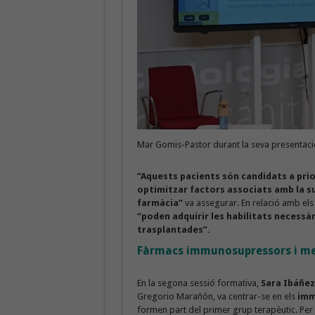
Mar Gomis-Pastor durant la seva presentaci
“Aquests pacients són candidats a prior
optimitzar factors associats amb la su
farmàcia”
va assegurar. En relació amb el
“poden adquirir les habilitats necessà
trasplantades”.
Fàrmacs immunosupressors i me
En la segona sessió formativa,
Sara Ibáñez
Gregorio Marañón, va centrar-se en els
imm
formen part del primer grup terapèutic. Per