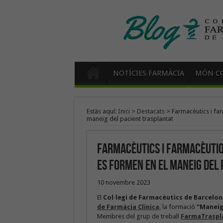
NOTÍCIES FARMÀCIA
MÓN CO
Estàs aquí:
Inici
>
Destacats
>
Farmacèutics i fa
maneig del pacient trasplantat
Farmacèutics i farmacèutiq
es formen en el maneig del
10 novembre 2023
El
Col·legi de Farmacèutics de Barcelon
de Farmàcia Clínica
, la formació
“Maneig
Membres del grup de treball
FarmaTraspl