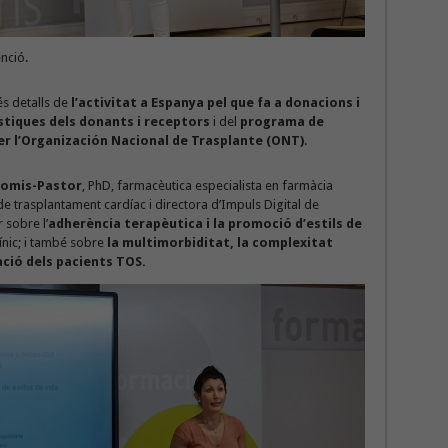
nció.
és detalls de
l’activitat a Espanya pel que fa a donacions i
stiques dels donants i receptors
i del
programa de
r l’Organización Nacional de Trasplante (ONT)
.
omis-Pastor
, PhD, farmacèutica especialista en farmàcia
 de trasplantament cardíac i directora d’Impuls Digital de
 sobre l’
adherència terapèutica i la promoció d’estils de
clínic; i també sobre
la multimorbiditat, la complexitat
ació dels pacients TOS.