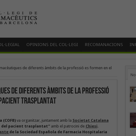
L·LEGIAL
OPINIONS DEL COL·LEGI
RECOMANACIONS
IN
rmacèutiques de diferents àmbits de la professió es formen en el
No
ues de diferents àmbits de la professió
 pacient trasplantat
a (COFB)
va organitzar, juntament amb la
Societat Catalana
 del pacient trasplantat”
amb el patrocini de
Chiesi
.
ante
de la Sociedad Española de Farmacia Hospitalaria