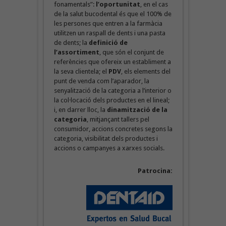
fonamentals”:
l’oportunitat
, en el cas
de la salut bucodental és que el 100% de
les persones que entren a la farmàcia
utilitzen un raspall de dents i una pasta
de dents; la
definició de
l’assortiment
, que són el conjunt de
referències que ofereix un establiment a
la seva clientela; el
PDV
, els elements del
punt de venda com l’aparador, la
senyalització de la categoria a l’interior o
la col·locació dels productes en el lineal;
i, en darrer lloc, la
dinamització de la
categoria
, mitjançant tallers pel
consumidor, accions concretes segons la
categoria, visibilitat dels productes i
accions o campanyes a xarxes socials.
Patrocina: