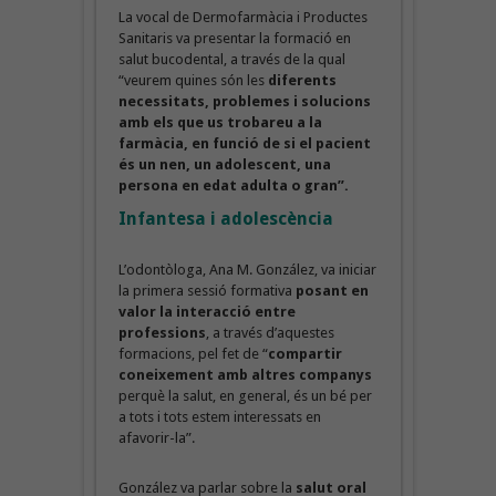
La vocal de Dermofarmàcia i Productes
Sanitaris va presentar la formació en
salut bucodental, a través de la qual
“veurem quines són les
diferents
necessitats, problemes i solucions
amb els que us trobareu a la
farmàcia, en funció de si el pacient
és un nen, un adolescent, una
persona en edat adulta o gran”.
Infantesa i adolescència
L’odontòloga, Ana M. González, va iniciar
la primera sessió formativa
posant en
valor la interacció entre
professions
, a través d’aquestes
formacions, pel fet de “
compartir
coneixement amb altres companys
perquè la salut, en general, és un bé per
a tots i tots estem interessats en
afavorir-la”.
González va parlar sobre la
salut oral