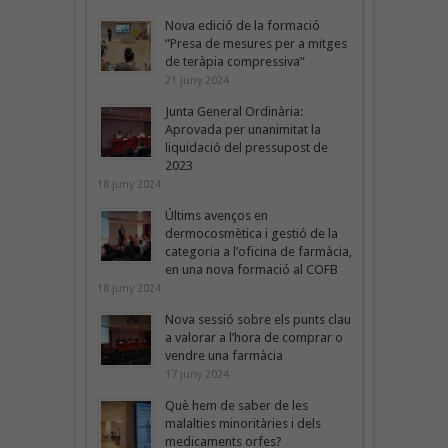
Nova edició de la formació
“Presa de mesures per a mitges
de teràpia compressiva”
21 juny 2024
Junta General Ordinària:
Aprovada per unanimitat la
liquidació del pressupost de
2023
18 juny 2024
Últims avenços en
dermocosmètica i gestió de la
categoria a l’oficina de farmàcia,
en una nova formació al COFB
18 juny 2024
Nova sessió sobre els punts clau
a valorar a l’hora de comprar o
vendre una farmàcia
17 juny 2024
Què hem de saber de les
malalties minoritàries i dels
medicaments orfes?