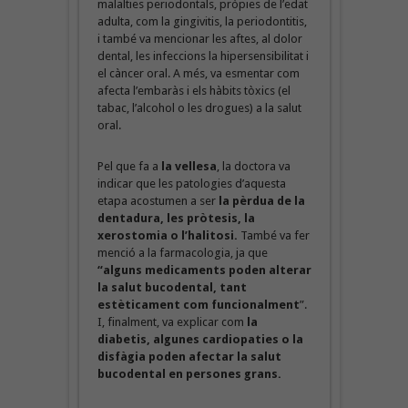
malalties periodontals, pròpies de l’edat
adulta, com la gingivitis, la periodontitis,
i també va mencionar les aftes, al dolor
dental, les infeccions la hipersensibilitat i
el càncer oral. A més, va esmentar com
afecta l’embaràs i els hàbits tòxics (el
tabac, l’alcohol o les drogues) a la salut
oral.
Pel que fa a
la vellesa
, la doctora va
indicar que les patologies d’aquesta
etapa acostumen a ser
la pèrdua de la
dentadura, les pròtesis, la
xerostomia o l’halitosi.
També va fer
menció a la farmacologia, ja que
“alguns medicaments poden alterar
la salut bucodental, tant
estèticament com funcionalment
”.
I, finalment, va explicar com
la
diabetis, algunes cardiopaties o la
disfàgia poden afectar la salut
bucodental en persones grans.