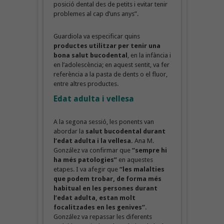
posició dental des de petits i evitar tenir
problemes al cap d’uns anys”.
Guardiola va especificar quins
productes utilitzar per tenir una
bona salut bucodental
, en la infància i
en l’adolescència; en aquest sentit, va fer
referència a la pasta de dents o el fluor,
entre altres productes.
Edat adulta i vellesa
A la segona sessió, les ponents van
abordar la
salut bucodental durant
l’edat adulta i la vellesa.
Ana M.
González va confirmar que
“sempre hi
ha més patologies”
en aquestes
etapes. I va afegir que
“les malalties
que podem trobar, de forma més
habitual en les persones durant
l’edat adulta, estan molt
focalitzades en les genives”
.
González va repassar les diferents