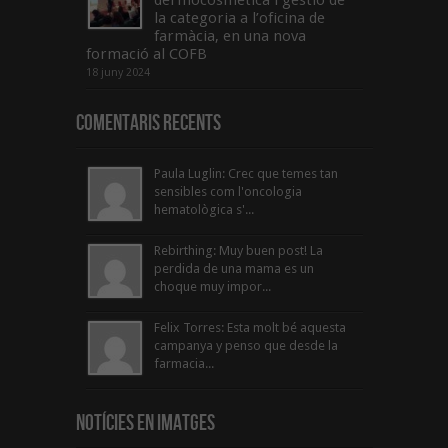
la categoria a l’oficina de
farmàcia, en una nova
formació al COFB
18 juny 2024
Comentaris Recents
Paula Luglin: Crec que temes tan
sensibles com l'oncologia
hematològica s'...
Rebirthing: Muy buen post! La
perdida de una mama es un
choque muy impor...
Felix Torres: Esta molt bé aquesta
campanya y penso que desde la
farmacia...
Notícies en Imatges