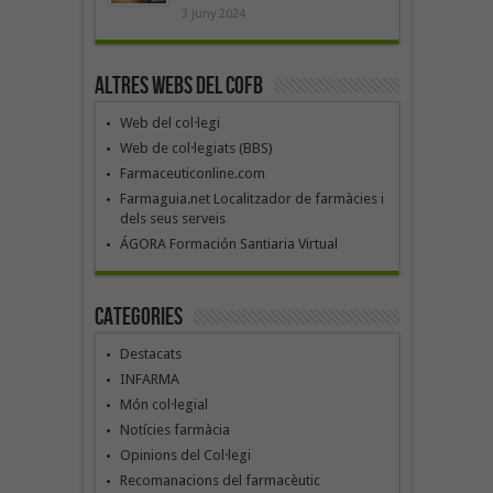
3 juny 2024
Altres webs del COFB
Web del col·legi
Web de col·legiats (BBS)
Farmaceuticonline.com
Farmaguia.net Localitzador de farmàcies i
dels seus serveis
ÁGORA Formación Santiaria Virtual
Categories
Destacats
INFARMA
Món col·legial
Notícies farmàcia
Opinions del Col·legi
Recomanacions del farmacèutic