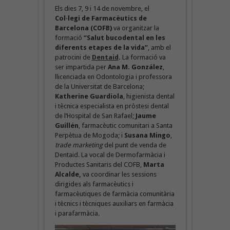
Els dies 7, 9 i 14 de novembre, el
Col·legi de Farmacèutics de
Barcelona (COFB)
va organitzar la
formació
“Salut bucodental en les
diferents etapes de la vida”
, amb el
patrocini de
Dentaid
.
La formació va
ser impartida per
Ana M. González
,
llicenciada en Odontologia i professora
de la Universitat de Barcelona;
Katherine Guardiola
, higienista dental
i tècnica especialista en pròstesi dental
de l’Hospital de San Rafael;
Jaume
Guillén
, farmacèutic comunitari a Santa
Perpètua de Mogoda; i
Susana Mingo
,
trade marketing
del punt de venda de
Dentaid. La vocal de Dermofarmàcia i
Productes Sanitaris del COFB,
Marta
Alcalde,
va coordinar les sessions
dirigides als farmacèutics i
farmacèutiques de farmàcia comunitària
i tècnics i tècniques auxiliars en farmàcia
i parafarmàcia.