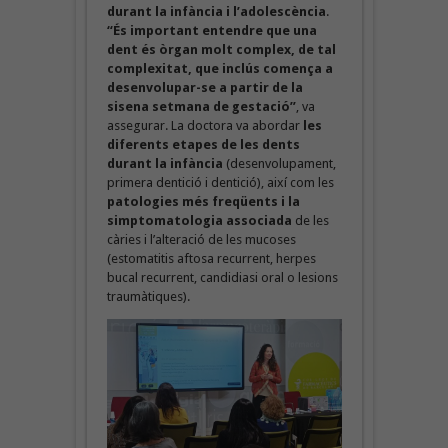
durant la infància i l’adolescència
.
“És important entendre que una
dent és òrgan molt complex, de tal
complexitat, que inclús comença a
desenvolupar-se a partir de la
sisena setmana de gestació”
, va
assegurar. La doctora va abordar
les
diferents etapes de les dents
durant la infància
(desenvolupament,
primera dentició i dentició), així com les
patologies més freqüents i la
simptomatologia associada
de les
càries i l’alteració de les mucoses
(estomatitis aftosa recurrent, herpes
bucal recurrent, candidiasi oral o lesions
traumàtiques).